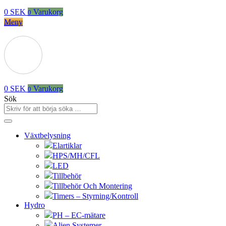
0
SEK
Varukorg
0
Meny
0
SEK
Varukorg
0
Sök
Växtbelysning
Elartiklar
HPS/MH/CFL
LED
Tillbehör
Tillbehör Och Montering
Timers – Styrning/Kontroll
Hydro
PH – EC-mätare
Alien Systemer