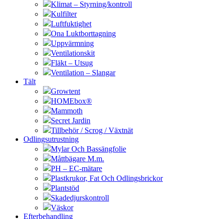
Klimat – Styrning/kontroll
Kulfilter
Luftfuktighet
Ona Luktborttagning
Uppvärmning
Ventilationskit
Fläkt – Utsug
Ventilation – Slangar
Tält
Growtent
HOMEbox®
Mammoth
Secret Jardin
Tillbehör / Scrog / Växtnät
Odlingsutrustning
Mylar Och Bassängfolie
Måttbägare M.m.
PH – EC-mätare
Plastkrukor, Fat Och Odlingsbrickor
Plantstöd
Skadedjurskontroll
Väskor
Efterbehandling