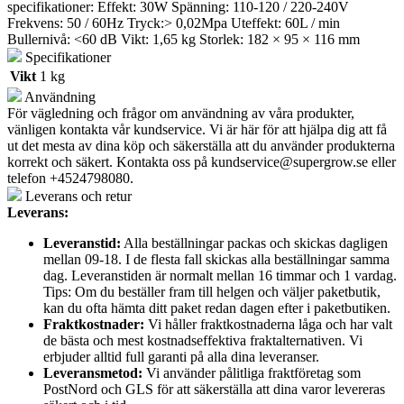
specifikationer:
Effekt: 30W
Spänning: 110-120 / 220-240V
Frekvens: 50 / 60Hz
Tryck:> 0,02Mpa
Uteffekt: 60L / min
Bullernivå: <60 dB
Vikt: 1,65 kg
Storlek: 182 × 95 × 116 mm
Specifikationer
Vikt
1 kg
Användning
För vägledning och frågor om användning av våra produkter,
vänligen kontakta vår kundservice. Vi är här för att hjälpa dig att få
ut det mesta av dina köp och säkerställa att du använder produkterna
korrekt och säkert. Kontakta oss på
kundservice@supergrow.se
eller
telefon +4524798080.
Leverans och retur
Leverans:
Leveranstid:
Alla beställningar packas och skickas dagligen
mellan 09-18. I de flesta fall skickas alla beställningar samma
dag. Leveranstiden är normalt mellan 16 timmar och 1 vardag.
Tips: Om du beställer fram till helgen och väljer paketbutik,
kan du ofta hämta ditt paket redan dagen efter i paketbutiken.
Fraktkostnader:
Vi håller fraktkostnaderna låga och har valt
de bästa och mest kostnadseffektiva fraktalternativen. Vi
erbjuder alltid full garanti på alla dina leveranser.
Leveransmetod:
Vi använder pålitliga fraktföretag som
PostNord och GLS för att säkerställa att dina varor levereras