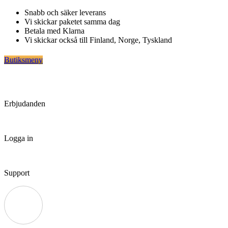
Hoppa
Snabb och säker leverans
till
Vi skickar paketet samma dag
innehåll
Betala med Klarna
Vi skickar också till Finland, Norge, Tyskland
Butiksmeny
Erbjudanden
Logga in
Support