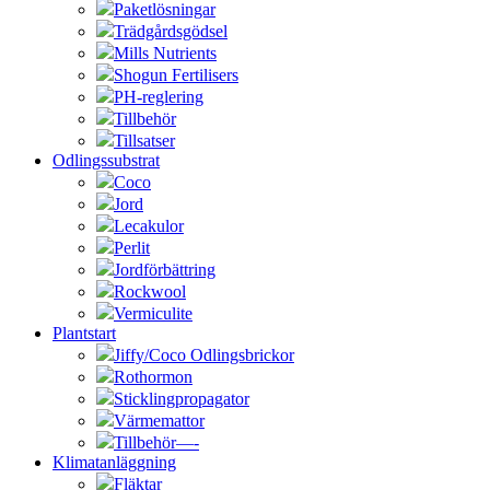
Paketlösningar
Trädgårdsgödsel
Mills Nutrients
Shogun Fertilisers
PH-reglering
Tillbehör
Tillsatser
Odlingssubstrat
Coco
Jord
Lecakulor
Perlit
Jordförbättring
Rockwool
Vermiculite
Plantstart
Jiffy/Coco Odlingsbrickor
Rothormon
Sticklingpropagator
Värmemattor
Tillbehör—-
Klimatanläggning
Fläktar