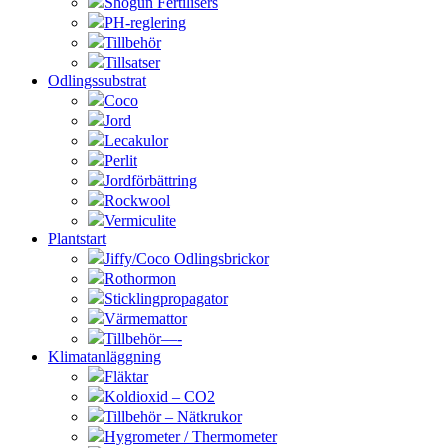
Shogun Fertilisers
PH-reglering
Tillbehör
Tillsatser
Odlingssubstrat
Coco
Jord
Lecakulor
Perlit
Jordförbättring
Rockwool
Vermiculite
Plantstart
Jiffy/Coco Odlingsbrickor
Rothormon
Sticklingpropagator
Värmemattor
Tillbehör—-
Klimatanläggning
Fläktar
Koldioxid – CO2
Tillbehör – Nätkrukor
Hygrometer / Thermometer