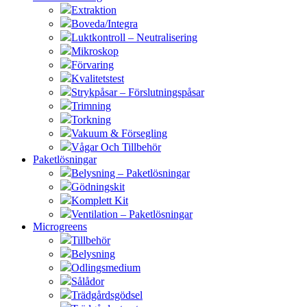
Extraktion
Boveda/Integra
Luktkontroll – Neutralisering
Mikroskop
Förvaring
Kvalitetstest
Strykpåsar – Förslutningspåsar
Trimning
Torkning
Vakuum & Försegling
Vågar Och Tillbehör
Paketlösningar
Belysning – Paketlösningar
Gödningskit
Komplett Kit
Ventilation – Paketlösningar
Microgreens
Tillbehör
Belysning
Odlingsmedium
Sålådor
Trädgårdsgödsel