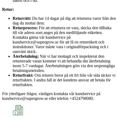
säkert och i tid.
Retur:
Returrätt:
Du har 14 dagar på dig att returnera varor från den
dag du mottar dem.
Returprocess:
För att returnera en vara, skicka den tillbaka
till vår adress som anges på den medföljande etiketten.
Kontakta gärna vår kundservice på
kundservice@supergrow.se för att få en returetikett och
instruktioner. Varor måste vara i originalförpackning och i
oanvänt skick.
Återbetalning:
När vi har mottagit och inspekterat den
returnerade varan kommer vi att behandla din återbetalning
inom 5-7 vardagar. Återbetalningen görs via den ursprungliga
betalningsmetoden.
Returfrakt:
Om returen beror på ett fel från vår sida täcker vi
returfrakten. I andra fall är det kundens ansvar att betala för
returfrakten.
För ytterligare frågor, vänligen kontakta vår kundservice på
kundservice@supergrow.se eller telefon +4524798080.