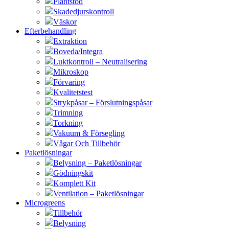
Plantstöd
Skadedjurskontroll
Väskor
Efterbehandling
Extraktion
Boveda/Integra
Luktkontroll – Neutralisering
Mikroskop
Förvaring
Kvalitetstest
Strykpåsar – Förslutningspåsar
Trimning
Torkning
Vakuum & Försegling
Vågar Och Tillbehör
Paketlösningar
Belysning – Paketlösningar
Gödningskit
Komplett Kit
Ventilation – Paketlösningar
Microgreens
Tillbehör
Belysning