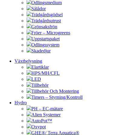
Odlingsmedium
Sålådor
Trädgårdsgödsel
Trädgårdsutrust
Grönsaksfrön
Fröer – Microgreens
Uppstartspaket
Odlingssystem
Skadedjur
Växtbelysning
Elartiklar
HPS/MH/CFL
LED
Tillbehör
Tillbehör Och Montering
Timers – Styrning/Kontroll
Hydro
PH – EC-mätare
Alien Systemer
AutoPot™
Oxypot
GHE®/ Terra Aquatica®