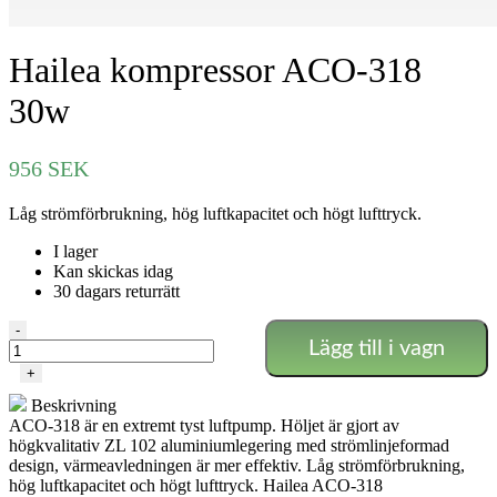
Hailea kompressor ACO-318
30w
956
SEK
Låg strömförbrukning, hög luftkapacitet och högt lufttryck.
I lager
Kan skickas idag
30 dagars returrätt
Hailea
-
Lägg till i vagn
kompressor
ACO-
+
318
Beskrivning
30w
ACO-318 är en extremt tyst luftpump.
Höljet är gjort av
mängd
högkvalitativ ZL 102 aluminiumlegering med strömlinjeformad
design, värmeavledningen är mer effektiv.
Låg strömförbrukning,
hög luftkapacitet och högt lufttryck.
Hailea ACO-318