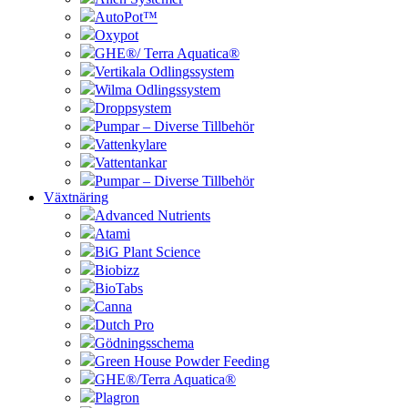
AutoPot™
Oxypot
GHE®/ Terra Aquatica®
Vertikala Odlingssystem
Wilma Odlingssystem
Droppsystem
Pumpar – Diverse Tillbehör
Vattenkylare
Vattentankar
Pumpar – Diverse Tillbehör
Växtnäring
Advanced Nutrients
Atami
BiG Plant Science
Biobizz
BioTabs
Canna
Dutch Pro
Gödningsschema
Green House Powder Feeding
GHE®/Terra Aquatica®
Plagron