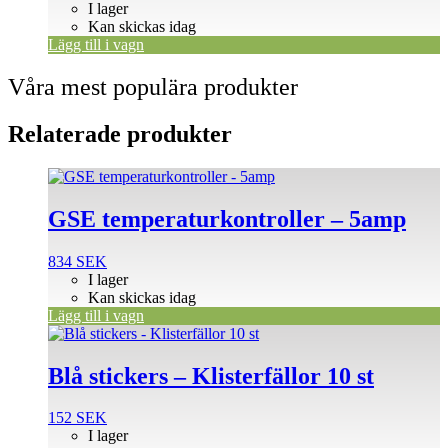
I lager
Kan skickas idag
Lägg till i vagn
Våra mest populära produkter
Relaterade produkter
GSE temperaturkontroller – 5amp
834
SEK
I lager
Kan skickas idag
Lägg till i vagn
Blå stickers – Klisterfällor 10 st
152
SEK
I lager