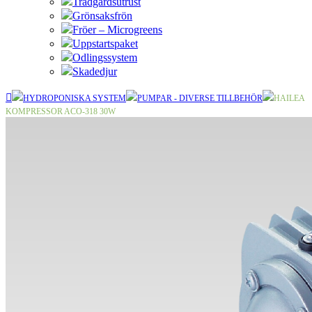
Trädgårdsutrust
Grönsaksfrön
Fröer – Microgreens
Uppstartspaket
Odlingssystem
Skadedjur
HYDROPONISKA SYSTEM
PUMPAR - DIVERSE TILLBEHÖR
HAILEA
KOMPRESSOR ACO-318 30W