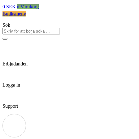
0
SEK
Varukorg
0
Butiksmeny
Sök
Erbjudanden
Logga in
Support