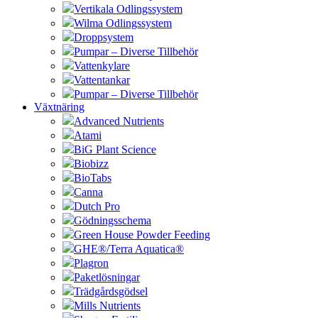
Vertikala Odlingssystem
Wilma Odlingssystem
Droppsystem
Pumpar – Diverse Tillbehör
Vattenkylare
Vattentankar
Pumpar – Diverse Tillbehör
Växtnäring
Advanced Nutrients
Atami
BiG Plant Science
Biobizz
BioTabs
Canna
Dutch Pro
Gödningsschema
Green House Powder Feeding
GHE®/Terra Aquatica®
Plagron
Paketlösningar
Trädgårdsgödsel
Mills Nutrients