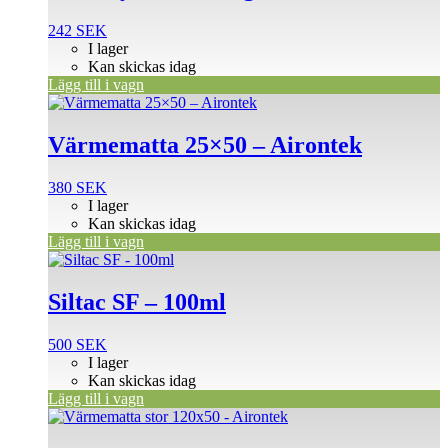
242
SEK
I lager
Kan skickas idag
Lägg till i vagn
Värmematta 25×50 – Airontek
380
SEK
I lager
Kan skickas idag
Lägg till i vagn
Siltac SF – 100ml
500
SEK
I lager
Kan skickas idag
Lägg till i vagn