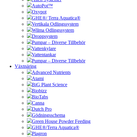
AutoPot™
Oxypot
GHE®/ Terra Aquatica®
Vertikala Odlingssystem
Wilma Odlingssystem
Droppsystem
Pumpar – Diverse Tillbehör
Vattenkylare
Vattentankar
Pumpar – Diverse Tillbehör
Växtnäring
Advanced Nutrients
Atami
BiG Plant Science
Biobizz
BioTabs
Canna
Dutch Pro
Gödningsschema
Green House Powder Feeding
GHE®/Terra Aquatica®
Plagron