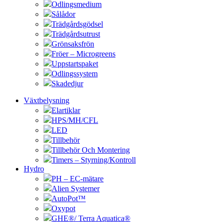
Odlingsmedium
Sålådor
Trädgårdsgödsel
Trädgårdsutrust
Grönsaksfrön
Fröer – Microgreens
Uppstartspaket
Odlingssystem
Skadedjur
Växtbelysning
Elartiklar
HPS/MH/CFL
LED
Tillbehör
Tillbehör Och Montering
Timers – Styrning/Kontroll
Hydro
PH – EC-mätare
Alien Systemer
AutoPot™
Oxypot
GHE®/ Terra Aquatica®