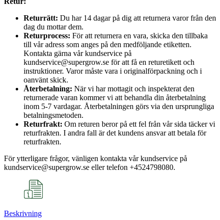
Retur:
Returrätt:
Du har 14 dagar på dig att returnera varor från den
dag du mottar dem.
Returprocess:
För att returnera en vara, skicka den tillbaka
till vår adress som anges på den medföljande etiketten.
Kontakta gärna vår kundservice på
kundservice@supergrow.se för att få en returetikett och
instruktioner. Varor måste vara i originalförpackning och i
oanvänt skick.
Återbetalning:
När vi har mottagit och inspekterat den
returnerade varan kommer vi att behandla din återbetalning
inom 5-7 vardagar. Återbetalningen görs via den ursprungliga
betalningsmetoden.
Returfrakt:
Om returen beror på ett fel från vår sida täcker vi
returfrakten. I andra fall är det kundens ansvar att betala för
returfrakten.
För ytterligare frågor, vänligen kontakta vår kundservice på
kundservice@supergrow.se eller telefon +4524798080.
Beskrivning