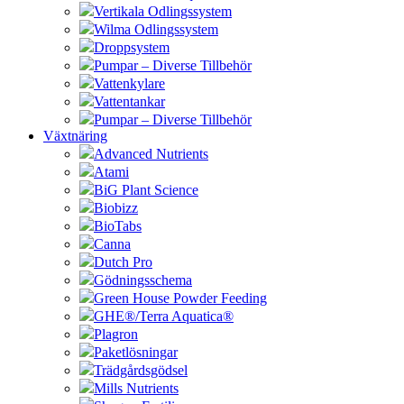
Vertikala Odlingssystem
Wilma Odlingssystem
Droppsystem
Pumpar – Diverse Tillbehör
Vattenkylare
Vattentankar
Pumpar – Diverse Tillbehör
Växtnäring
Advanced Nutrients
Atami
BiG Plant Science
Biobizz
BioTabs
Canna
Dutch Pro
Gödningsschema
Green House Powder Feeding
GHE®/Terra Aquatica®
Plagron
Paketlösningar
Trädgårdsgödsel
Mills Nutrients