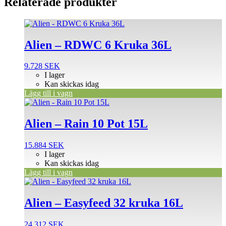
Relaterade produkter
Alien – RDWC 6 Kruka 36L
9.728
SEK
I lager
Kan skickas idag
Lägg till i vagn
Alien – Rain 10 Pot 15L
15.884
SEK
I lager
Kan skickas idag
Lägg till i vagn
Alien – Easyfeed 32 kruka 16L
24.312
SEK