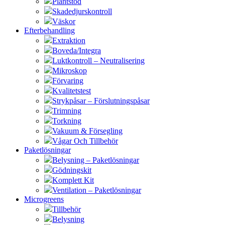
Plantstöd
Skadedjurskontroll
Väskor
Efterbehandling
Extraktion
Boveda/Integra
Luktkontroll – Neutralisering
Mikroskop
Förvaring
Kvalitetstest
Strykpåsar – Förslutningspåsar
Trimning
Torkning
Vakuum & Försegling
Vågar Och Tillbehör
Paketlösningar
Belysning – Paketlösningar
Gödningskit
Komplett Kit
Ventilation – Paketlösningar
Microgreens
Tillbehör
Belysning