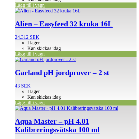
Lägg till i vagn
Alien – Easyfeed 32 kruka 16L
24.312
SEK
I lager
Kan skickas idag
Lägg till i vagn
Garland pH jordprover – 2 st
43
SEK
I lager
Kan skickas idag
Lägg till i vagn
Aqua Master – pH 4.01
Kalibreringsvätska 100 ml