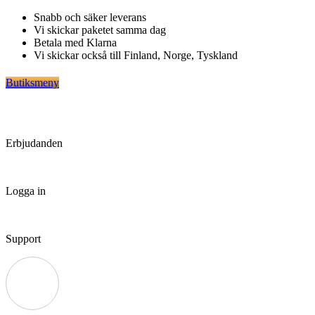
Hoppa
Snabb och säker leverans
till
Vi skickar paketet samma dag
innehåll
Betala med Klarna
Vi skickar också till Finland, Norge, Tyskland
Butiksmeny
Erbjudanden
Logga in
Support