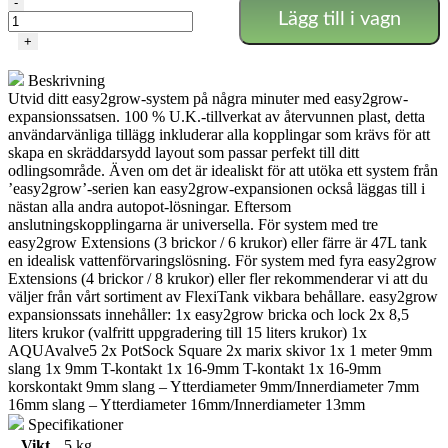
Easy2Grow
-
Lägg till i vagn
extra
Kit
+
mängd
Beskrivning
Utvid ditt easy2grow-system på några minuter med easy2grow-
expansionssatsen. 100 % U.K.-tillverkat av återvunnen plast, detta
användarvänliga tillägg inkluderar alla kopplingar som krävs för att
skapa en skräddarsydd layout som passar perfekt till ditt
odlingsområde. Även om det är idealiskt för att utöka ett system från
’easy2grow’-serien kan easy2grow-expansionen också läggas till i
nästan alla andra autopot-lösningar. Eftersom
anslutningskopplingarna är universella. För system med tre
easy2grow Extensions (3 brickor / 6 krukor) eller färre är 47L tank
en idealisk vattenförvaringslösning. För system med fyra easy2grow
Extensions (4 brickor / 8 krukor) eller fler rekommenderar vi att du
väljer från vårt sortiment av FlexiTank vikbara behållare. easy2grow
expansionssats innehåller: 1x easy2grow bricka och lock 2x 8,5
liters krukor (valfritt uppgradering till 15 liters krukor) 1x
AQUAvalve5 2x PotSock Square 2x marix skivor 1x 1 meter 9mm
slang 1x 9mm T-kontakt 1x 16-9mm T-kontakt 1x 16-9mm
korskontakt 9mm slang – Ytterdiameter 9mm/Innerdiameter 7mm
16mm slang – Ytterdiameter 16mm/Innerdiameter 13mm
Specifikationer
Vikt
5 kg