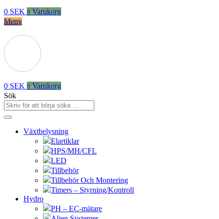
0
SEK
Varukorg
0
Meny
0
SEK
Varukorg
0
Sök
Växtbelysning
Elartiklar
HPS/MH/CFL
LED
Tillbehör
Tillbehör Och Montering
Timers – Styrning/Kontroll
Hydro
PH – EC-mätare
Alien Systemer