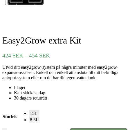
Easy2Grow extra Kit
Prisintervall:
424
SEK
–
454
SEK
424 SEK
Utvid ditt easy2grow-system på några minuter med easy2grow-
till
expansionssatsen. Enkelt och enkelt att ansluta till ditt befintliga
454 SEK
autopot-system eller om du har din egen vattentank.
I lager
Kan skickas idag
30 dagars returrätt
15L
Storlek
8.5L