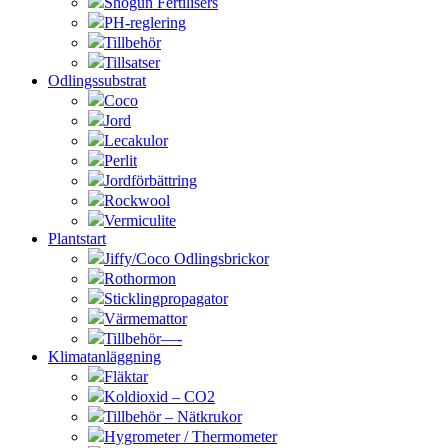
Shogun Fertilisers
PH-reglering
Tillbehör
Tillsatser
Odlingssubstrat
Coco
Jord
Lecakulor
Perlit
Jordförbättring
Rockwool
Vermiculite
Plantstart
Jiffy/Coco Odlingsbrickor
Rothormon
Sticklingpropagator
Värmemattor
Tillbehör—-
Klimatanläggning
Fläktar
Koldioxid – CO2
Tillbehör – Nätkrukor
Hygrometer / Thermometer