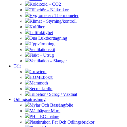
Koldioxid – CO2
Tillbehör – Nätkrukor
Hygrometer / Thermometer
Klimat – Styrning/kontroll
Kulfilter
Luftfuktighet
Ona Luktborttagning
Uppvärmning
Ventilationskit
Fläkt – Utsug
Ventilation – Slangar
Tält
Growtent
HOMEbox®
Mammoth
Secret Jardin
Tillbehör / Scrog / Växtnät
Odlingsutrustning
Mylar Och Bassängfolie
Måttbägare M.m.
PH – EC-mätare
Plastkrukor, Fat Och Odlingsbrickor