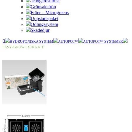
Trädgårdsutrust
Grönsaksfrön
Fröer – Microgreens
Uppstartspaket
Odlingssystem
Skadedjur
HYDROPONISKA SYSTEM
AUTOPOT™
AUTOPOT™ SYSTEMER
EASY2GROW EXTRA KIT