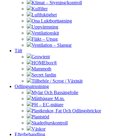
Klimat – Styrning/kontroll
Kulfilter
Luftfuktighet
Ona Luktborttagning
Uppvärmning
Ventilationskit
Fläkt – Utsug
Ventilation – Slangar
Tält
Growtent
HOMEbox®
Mammoth
Secret Jardin
Tillbehör / Scrog / Växtnät
Odlingsutrustning
Mylar Och Bassängfolie
Måttbägare M.m.
PH – EC-mätare
Plastkrukor, Fat Och Odlingsbrickor
Plantstöd
Skadedjurskontroll
Väskor
Efterbehandling