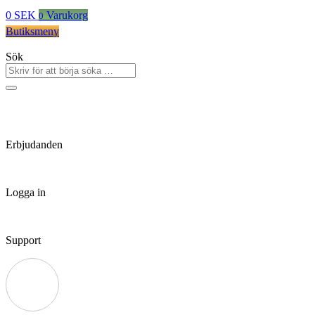
0
SEK
Varukorg
0
Butiksmeny
Sök
Erbjudanden
Logga in
Support