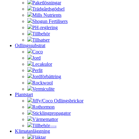
Paketlösningar
Trädgårdsgödsel
Mills Nutrients
Shogun Fertilisers
PH-reglering
Tillbehör
Tillsatser
Odlingssubstrat
Coco
Jord
Lecakulor
Perlit
Jordförbättring
Rockwool
Vermiculite
Plantstart
Jiffy/Coco Odlingsbrickor
Rothormon
Sticklingpropagator
Värmemattor
Tillbehör—-
Klimatanläggning
Fläktar