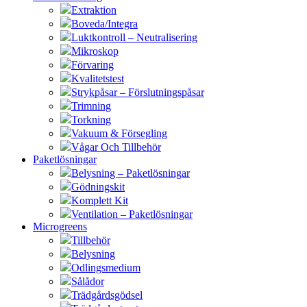
Extraktion
Boveda/Integra
Luktkontroll – Neutralisering
Mikroskop
Förvaring
Kvalitetstest
Strykpåsar – Förslutningspåsar
Trimning
Torkning
Vakuum & Försegling
Vågar Och Tillbehör
Paketlösningar
Belysning – Paketlösningar
Gödningskit
Komplett Kit
Ventilation – Paketlösningar
Microgreens
Tillbehör
Belysning
Odlingsmedium
Sålådor
Trädgårdsgödsel