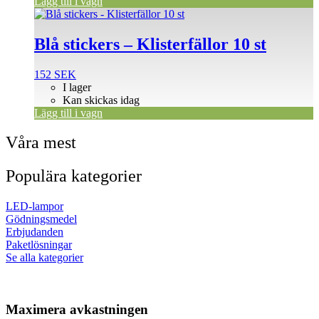
Lägg till i vagn
Blå stickers – Klisterfällor 10 st
152
SEK
I lager
Kan skickas idag
Lägg till i vagn
Våra mest
Populära kategorier
LED-lampor
Gödningsmedel
Erbjudanden
Paketlösningar
Se alla kategorier
Maximera avkastningen