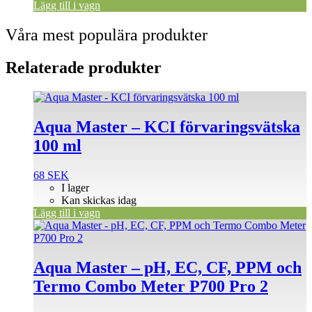
Lägg till i vagn
Våra mest populära produkter
Relaterade produkter
Aqua Master – KCI förvaringsvätska
100 ml
68
SEK
I lager
Kan skickas idag
Lägg till i vagn
Aqua Master – pH, EC, CF, PPM och
Termo Combo Meter P700 Pro 2