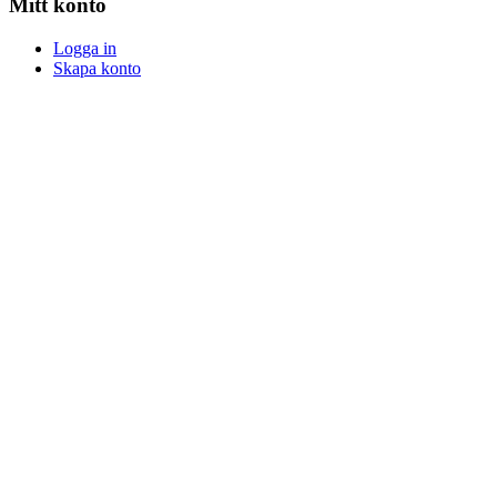
Mitt konto
Logga in
Skapa konto
Logga in
Skapa konto
Snabb och säker leverans
Betalningsalternativ
Följ SuperGrow