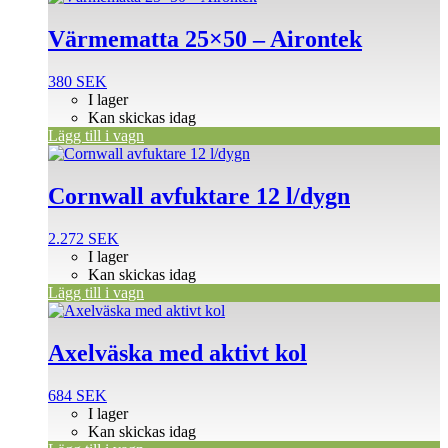
Värmematta 25×50 – Airontek
380
SEK
I lager
Kan skickas idag
Lägg till i vagn
Cornwall avfuktare 12 l/dygn
2.272
SEK
I lager
Kan skickas idag
Lägg till i vagn
Axelväska med aktivt kol
684
SEK
I lager
Kan skickas idag