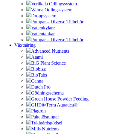
Vertikala Odlingssystem
Wilma Odlingssystem
Droppsystem
Pumpar – Diverse Tillbehör
Vattenkylare
Vattentankar
Pumpar – Diverse Tillbehör
Växtnäring
Advanced Nutrients
Atami
BiG Plant Science
Biobizz
BioTabs
Canna
Dutch Pro
Gödningsschema
Green House Powder Feeding
GHE®/Terra Aquatica®
Plagron
Paketlösningar
Trädgårdsgödsel
Mills Nutrients