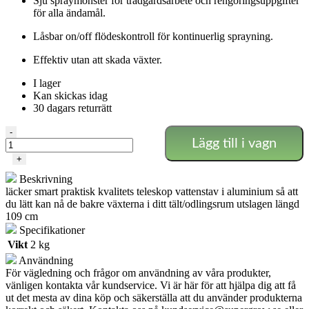
Sju spraymönster för trädgårdsarbete och rengöringsuppgifter
för alla ändamål.
Låsbar on/off flödeskontroll för kontinuerlig sprayning.
Effektiv utan att skada växter.
I lager
Kan skickas idag
30 dagars returrätt
Teleskop
-
Lägg till i vagn
vattenstav
i
+
aluminium
Beskrivning
mängd
läcker smart praktisk kvalitets teleskop vattenstav i aluminium så att
du lätt kan nå de bakre växterna i ditt tält/odlingsrum utslagen längd
109 cm
Specifikationer
Vikt
2 kg
Användning
För vägledning och frågor om användning av våra produkter,
vänligen kontakta vår kundservice. Vi är här för att hjälpa dig att få
ut det mesta av dina köp och säkerställa att du använder produkterna