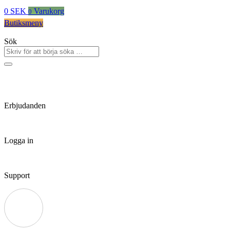
0
SEK
Varukorg
0
Butiksmeny
Sök
Erbjudanden
Logga in
Support