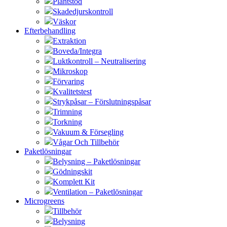
Plantstöd
Skadedjurskontroll
Väskor
Efterbehandling
Extraktion
Boveda/Integra
Luktkontroll – Neutralisering
Mikroskop
Förvaring
Kvalitetstest
Strykpåsar – Förslutningspåsar
Trimning
Torkning
Vakuum & Försegling
Vågar Och Tillbehör
Paketlösningar
Belysning – Paketlösningar
Gödningskit
Komplett Kit
Ventilation – Paketlösningar
Microgreens
Tillbehör
Belysning