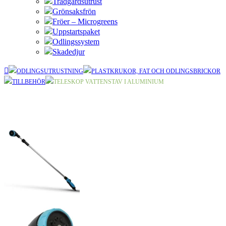
Trädgårdsutrust
Grönsaksfrön
Fröer – Microgreens
Uppstartspaket
Odlingssystem
Skadedjur
ODLINGSUTRUSTNING
PLASTKRUKOR, FAT OCH ODLINGSBRICKOR
TILLBEHÖR
TELESKOP VATTENSTAV I ALUMINIUM