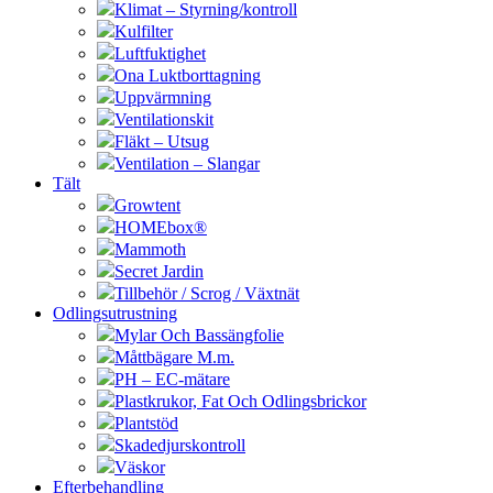
Klimat – Styrning/kontroll
Kulfilter
Luftfuktighet
Ona Luktborttagning
Uppvärmning
Ventilationskit
Fläkt – Utsug
Ventilation – Slangar
Tält
Growtent
HOMEbox®
Mammoth
Secret Jardin
Tillbehör / Scrog / Växtnät
Odlingsutrustning
Mylar Och Bassängfolie
Måttbägare M.m.
PH – EC-mätare
Plastkrukor, Fat Och Odlingsbrickor
Plantstöd
Skadedjurskontroll
Väskor
Efterbehandling