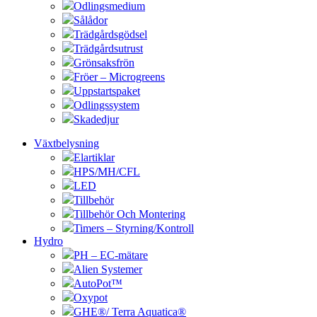
Odlingsmedium
Sålådor
Trädgårdsgödsel
Trädgårdsutrust
Grönsaksfrön
Fröer – Microgreens
Uppstartspaket
Odlingssystem
Skadedjur
Växtbelysning
Elartiklar
HPS/MH/CFL
LED
Tillbehör
Tillbehör Och Montering
Timers – Styrning/Kontroll
Hydro
PH – EC-mätare
Alien Systemer
AutoPot™
Oxypot
GHE®/ Terra Aquatica®