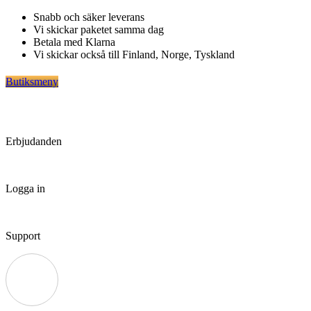
Hoppa
Snabb och säker leverans
till
Vi skickar paketet samma dag
innehåll
Betala med Klarna
Vi skickar också till Finland, Norge, Tyskland
Butiksmeny
Erbjudanden
Logga in
Support