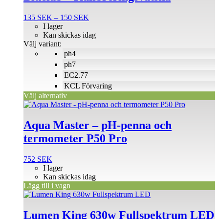
har
flera
Prisintervall:
135
SEK
–
150
SEK
varianter.
135 SEK
I lager
De
till
Kan skickas idag
olika
150 SEK
Välj variant:
alternativen
ph4
kan
väljas
ph7
på
EC2.77
produktsidan
KCL Förvaring
Välj alternativ
Aqua Master – pH-penna och
termometer P50 Pro
752
SEK
I lager
Kan skickas idag
Lägg till i vagn
Lumen King 630w Fullspektrum LED