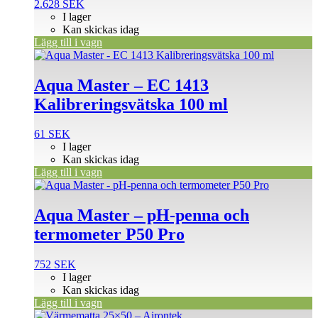
2.628
SEK
I lager
Kan skickas idag
Lägg till i vagn
Aqua Master – EC 1413
Kalibreringsvätska 100 ml
61
SEK
I lager
Kan skickas idag
Lägg till i vagn
Aqua Master – pH-penna och
termometer P50 Pro
752
SEK
I lager
Kan skickas idag
Lägg till i vagn