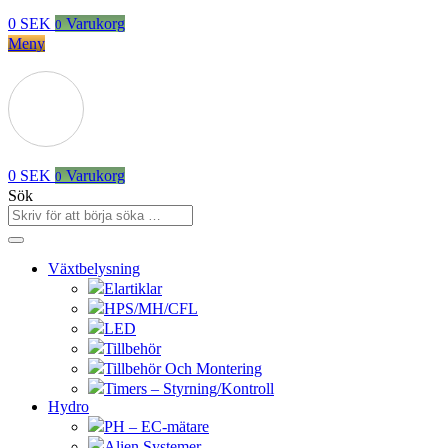
0
SEK
Varukorg
0
Meny
0
SEK
Varukorg
0
Sök
Växtbelysning
Elartiklar
HPS/MH/CFL
LED
Tillbehör
Tillbehör Och Montering
Timers – Styrning/Kontroll
Hydro
PH – EC-mätare
Alien Systemer