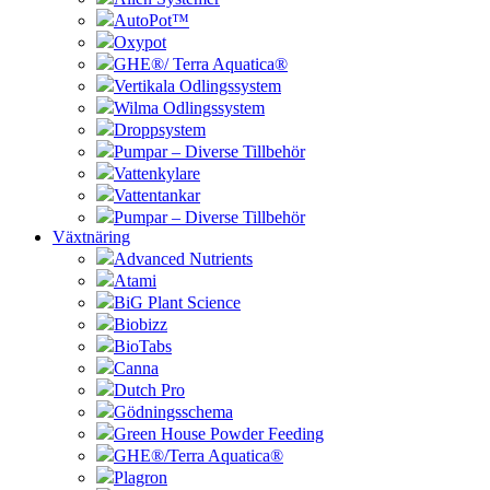
AutoPot™
Oxypot
GHE®/ Terra Aquatica®
Vertikala Odlingssystem
Wilma Odlingssystem
Droppsystem
Pumpar – Diverse Tillbehör
Vattenkylare
Vattentankar
Pumpar – Diverse Tillbehör
Växtnäring
Advanced Nutrients
Atami
BiG Plant Science
Biobizz
BioTabs
Canna
Dutch Pro
Gödningsschema
Green House Powder Feeding
GHE®/Terra Aquatica®
Plagron