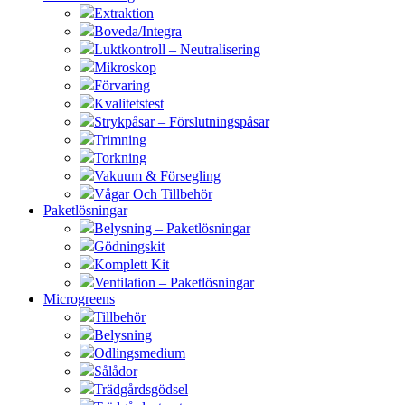
Extraktion
Boveda/Integra
Luktkontroll – Neutralisering
Mikroskop
Förvaring
Kvalitetstest
Strykpåsar – Förslutningspåsar
Trimning
Torkning
Vakuum & Försegling
Vågar Och Tillbehör
Paketlösningar
Belysning – Paketlösningar
Gödningskit
Komplett Kit
Ventilation – Paketlösningar
Microgreens
Tillbehör
Belysning
Odlingsmedium
Sålådor
Trädgårdsgödsel