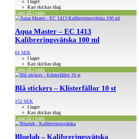
I lager
Kan skickas idag
Lägg till i vagn
Aqua Master – EC 1413
Kalibreringsvätska 100 ml
61
SEK
I lager
Kan skickas idag
Lägg till i vagn
Blå stickers – Klisterfällor 10 st
152
SEK
I lager
Kan skickas idag
Lägg till i vagn
Den
här
produkten
Bluelab – Kalibreringsvätska