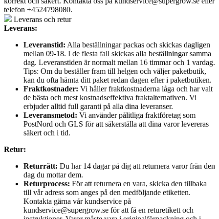
korrekt och säkert. Kontakta oss på
kundservice@supergrow.se
eller
telefon +4524798080.
Leverans och retur
Leverans:
Leveranstid:
Alla beställningar packas och skickas dagligen
mellan 09-18. I de flesta fall skickas alla beställningar samma
dag. Leveranstiden är normalt mellan 16 timmar och 1 vardag.
Tips: Om du beställer fram till helgen och väljer paketbutik,
kan du ofta hämta ditt paket redan dagen efter i paketbutiken.
Fraktkostnader:
Vi håller fraktkostnaderna låga och har valt
de bästa och mest kostnadseffektiva fraktalternativen. Vi
erbjuder alltid full garanti på alla dina leveranser.
Leveransmetod:
Vi använder pålitliga fraktföretag som
PostNord och GLS för att säkerställa att dina varor levereras
säkert och i tid.
Retur:
Returrätt:
Du har 14 dagar på dig att returnera varor från den
dag du mottar dem.
Returprocess:
För att returnera en vara, skicka den tillbaka
till vår adress som anges på den medföljande etiketten.
Kontakta gärna vår kundservice på
kundservice@supergrow.se för att få en returetikett och
instruktioner. Varor måste vara i originalförpackning och i