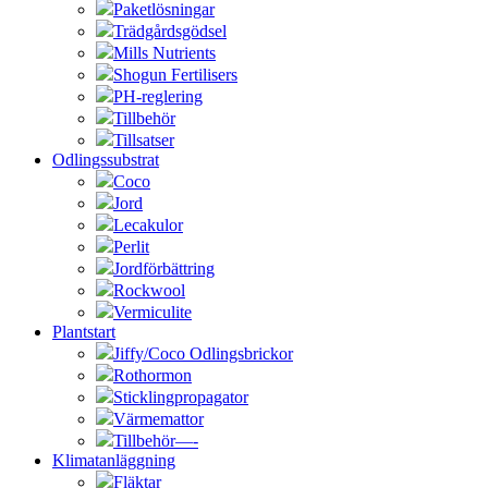
Paketlösningar
Trädgårdsgödsel
Mills Nutrients
Shogun Fertilisers
PH-reglering
Tillbehör
Tillsatser
Odlingssubstrat
Coco
Jord
Lecakulor
Perlit
Jordförbättring
Rockwool
Vermiculite
Plantstart
Jiffy/Coco Odlingsbrickor
Rothormon
Sticklingpropagator
Värmemattor
Tillbehör—-
Klimatanläggning
Fläktar