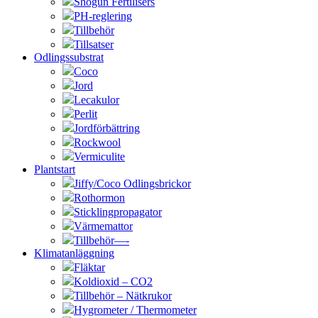
Shogun Fertilisers
PH-reglering
Tillbehör
Tillsatser
Odlingssubstrat
Coco
Jord
Lecakulor
Perlit
Jordförbättring
Rockwool
Vermiculite
Plantstart
Jiffy/Coco Odlingsbrickor
Rothormon
Sticklingpropagator
Värmemattor
Tillbehör—-
Klimatanläggning
Fläktar
Koldioxid – CO2
Tillbehör – Nätkrukor
Hygrometer / Thermometer