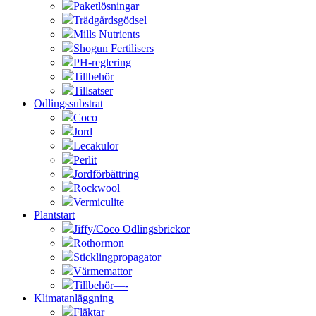
Paketlösningar
Trädgårdsgödsel
Mills Nutrients
Shogun Fertilisers
PH-reglering
Tillbehör
Tillsatser
Odlingssubstrat
Coco
Jord
Lecakulor
Perlit
Jordförbättring
Rockwool
Vermiculite
Plantstart
Jiffy/Coco Odlingsbrickor
Rothormon
Sticklingpropagator
Värmemattor
Tillbehör—-
Klimatanläggning
Fläktar