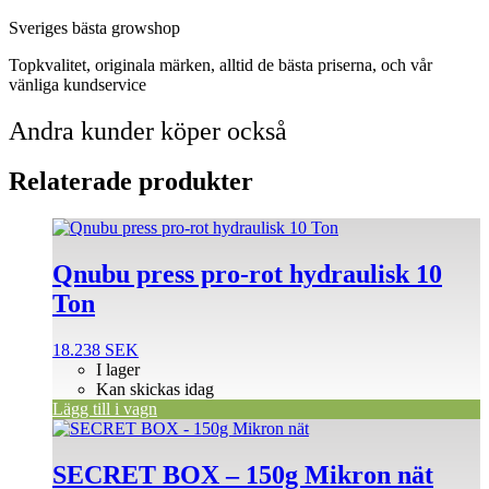
Sveriges bästa growshop
Topkvalitet, originala märken, alltid de bästa priserna, och vår
vänliga kundservice
Andra kunder köper också
Relaterade produkter
Qnubu press pro-rot hydraulisk 10
Ton
18.238
SEK
I lager
Kan skickas idag
Lägg till i vagn
Den
här
produkten
SECRET BOX – 150g Mikron nät
har