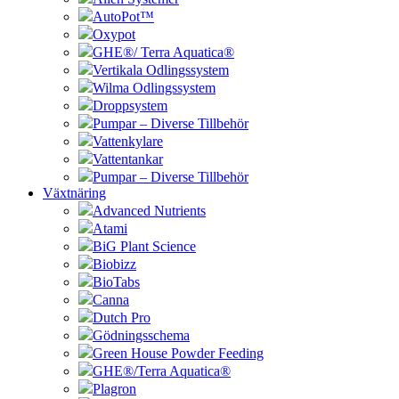
AutoPot™
Oxypot
GHE®/ Terra Aquatica®
Vertikala Odlingssystem
Wilma Odlingssystem
Droppsystem
Pumpar – Diverse Tillbehör
Vattenkylare
Vattentankar
Pumpar – Diverse Tillbehör
Växtnäring
Advanced Nutrients
Atami
BiG Plant Science
Biobizz
BioTabs
Canna
Dutch Pro
Gödningsschema
Green House Powder Feeding
GHE®/Terra Aquatica®
Plagron