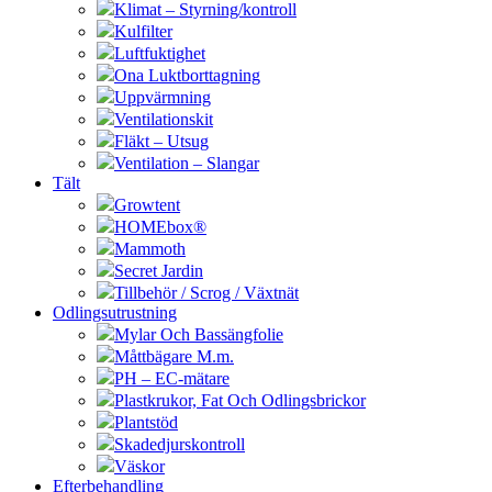
Klimat – Styrning/kontroll
Kulfilter
Luftfuktighet
Ona Luktborttagning
Uppvärmning
Ventilationskit
Fläkt – Utsug
Ventilation – Slangar
Tält
Growtent
HOMEbox®
Mammoth
Secret Jardin
Tillbehör / Scrog / Växtnät
Odlingsutrustning
Mylar Och Bassängfolie
Måttbägare M.m.
PH – EC-mätare
Plastkrukor, Fat Och Odlingsbrickor
Plantstöd
Skadedjurskontroll
Väskor
Efterbehandling