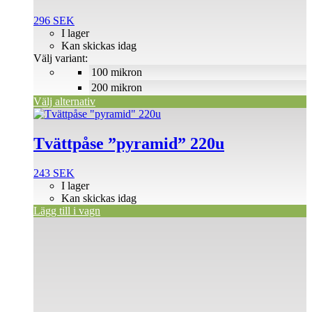
flera
296
SEK
varianter.
I lager
De
Kan skickas idag
olika
Välj variant:
alternativen
100 mikron
kan
väljas
200 mikron
på
Välj alternativ
produktsidan
Tvättpåse ”pyramid” 220u
243
SEK
I lager
Kan skickas idag
Lägg till i vagn
Den
här
produkten
har
flera
varianter.
De
olika