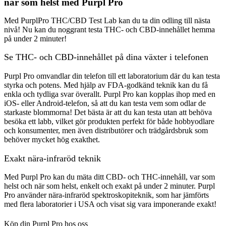
när som helst med Purpl Pro
Med PurplPro THC/CBD Test Lab kan du ta din odling till nästa
nivå! Nu kan du noggrant testa THC- och CBD-innehållet hemma
på under 2 minuter!
Se THC- och CBD-innehållet på dina växter i telefonen
Purpl Pro omvandlar din telefon till ett laboratorium där du kan testa
styrka och potens. Med hjälp av FDA-godkänd teknik kan du få
enkla och tydliga svar överallt. Purpl Pro kan kopplas ihop med en
iOS- eller Android-telefon, så att du kan testa vem som odlar de
starkaste blommorna! Det bästa är att du kan testa utan att behöva
besöka ett labb, vilket gör produkten perfekt för både hobbyodlare
och konsumenter, men även distributörer och trädgårdsbruk som
behöver mycket hög exakthet.
Exakt nära-infraröd teknik
Med Purpl Pro kan du mäta ditt CBD- och THC-innehåll, var som
helst och när som helst, enkelt och exakt på under 2 minuter. Purpl
Pro använder nära-infraröd spektroskopiteknik, som har jämförts
med flera laboratorier i USA och visat sig vara imponerande exakt!
Köp din Purpl Pro hos oss