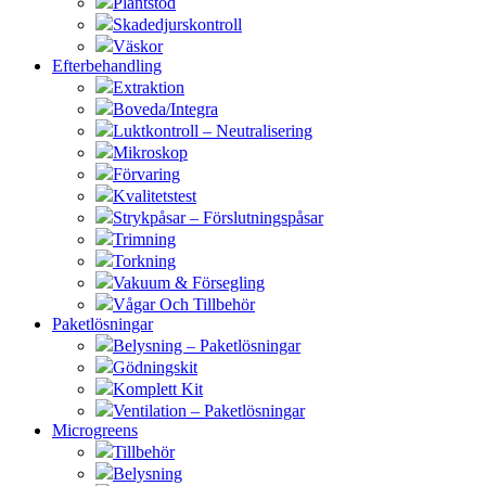
Plantstöd
Skadedjurskontroll
Väskor
Efterbehandling
Extraktion
Boveda/Integra
Luktkontroll – Neutralisering
Mikroskop
Förvaring
Kvalitetstest
Strykpåsar – Förslutningspåsar
Trimning
Torkning
Vakuum & Försegling
Vågar Och Tillbehör
Paketlösningar
Belysning – Paketlösningar
Gödningskit
Komplett Kit
Ventilation – Paketlösningar
Microgreens
Tillbehör
Belysning