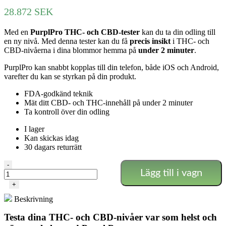
28.872
SEK
Med en
PurplPro THC- och CBD-tester
kan du ta din odling till
en ny nivå. Med denna tester kan du få
precis insikt
i THC- och
CBD-nivåerna i dina blommor hemma på
under 2 minuter
.
PurplPro kan snabbt kopplas till din telefon, både iOS och Android,
varefter du kan se styrkan på din produkt.
FDA-godkänd teknik
Mät ditt CBD- och THC-innehåll på under 2 minuter
Ta kontroll över din odling
I lager
Kan skickas idag
30 dagars returrätt
PurplPro
-
Lägg till i vagn
THC/CBD
testlabb
+
mängd
Beskrivning
Testa dina THC- och CBD-nivåer var som helst och