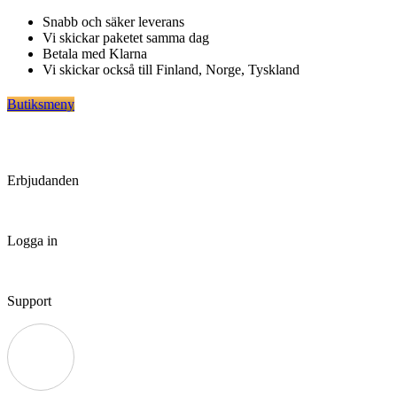
Hoppa
Snabb och säker leverans
till
Vi skickar paketet samma dag
innehåll
Betala med Klarna
Vi skickar också till Finland, Norge, Tyskland
Butiksmeny
Erbjudanden
Logga in
Support