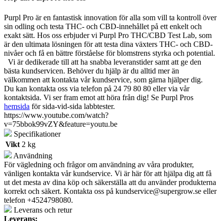
Purpl Pro är en fantastisk innovation för alla som vill ta kontroll över
sin odling och testa THC- och CBD-innehållet på ett enkelt och
exakt sätt. Hos oss erbjuder vi Purpl Pro THC/CBD Test Lab, som
är den ultimata lösningen för att testa dina växters THC- och CBD-
nivåer och få en bättre förståelse för blomstrens styrka och potential.
Vi är dedikerade till att ha snabba leveranstider samt att ge den
bästa kundservicen. Behöver du hjälp är du alltid mer än
välkommen att kontakta vår kundservice, som gärna hjälper dig.
Du kan kontakta oss via telefon på 24 79 80 80 eller via vår
kontaktsida. Vi ser fram emot att höra från dig!
Se Purpl Pros
hemsida
för sida-vid-sida labbtester.
https://www.youtube.com/watch?
v=75bbok99vZY&feature=youtu.be
Specifikationer
Vikt
2 kg
Användning
För vägledning och frågor om användning av våra produkter,
vänligen kontakta vår kundservice. Vi är här för att hjälpa dig att få
ut det mesta av dina köp och säkerställa att du använder produkterna
korrekt och säkert. Kontakta oss på
kundservice@supergrow.se
eller
telefon +4524798080.
Leverans och retur
Leverans: