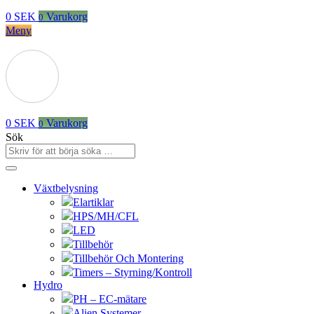
0
SEK
Varukorg
0
Meny
0
SEK
Varukorg
0
Sök
Växtbelysning
Elartiklar
HPS/MH/CFL
LED
Tillbehör
Tillbehör Och Montering
Timers – Styrning/Kontroll
Hydro
PH – EC-mätare
Alien Systemer