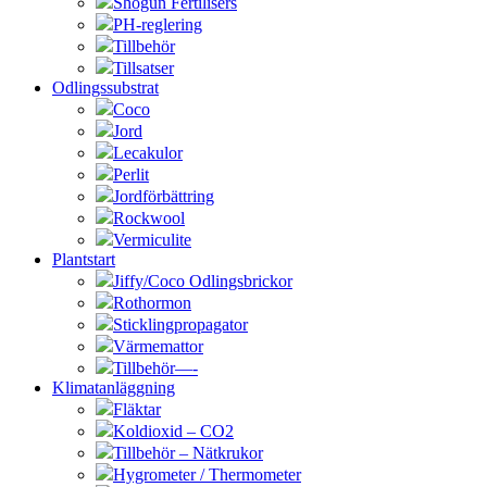
Shogun Fertilisers
PH-reglering
Tillbehör
Tillsatser
Odlingssubstrat
Coco
Jord
Lecakulor
Perlit
Jordförbättring
Rockwool
Vermiculite
Plantstart
Jiffy/Coco Odlingsbrickor
Rothormon
Sticklingpropagator
Värmemattor
Tillbehör—-
Klimatanläggning
Fläktar
Koldioxid – CO2
Tillbehör – Nätkrukor
Hygrometer / Thermometer