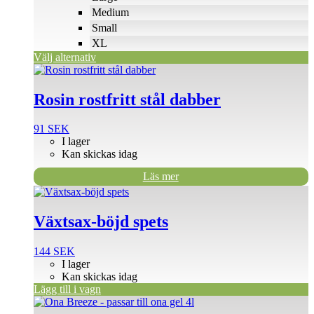
på
Medium
produktsidan
Small
XL
Välj alternativ
Rosin rostfritt stål dabber
91
SEK
I lager
Kan skickas idag
Läs mer
Växtsax-böjd spets
144
SEK
I lager
Kan skickas idag
Lägg till i vagn