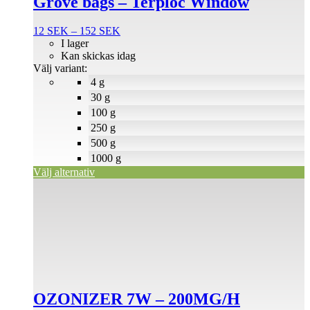
Grove bags – Terploc Window
väljas
på
Prisintervall:
12
SEK
–
152
SEK
produktsidan
12 SEK
I lager
till
Kan skickas idag
152 SEK
Välj variant:
4 g
30 g
100 g
250 g
500 g
1000 g
Välj alternativ
OZONIZER 7W – 200MG/H