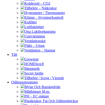
Koldioxid – CO2
Tillbehör – Nätkrukor
Hygrometer / Thermometer
Klimat – Styrning/kontroll
Kulfilter
Luftfuktighet
Ona Luktborttagning
Uppvärmning
Ventilationskit
Fläkt – Utsug
Ventilation – Slangar
Tält
Growtent
HOMEbox®
Mammoth
Secret Jardin
Tillbehör / Scrog / Växtnät
Odlingsutrustning
Mylar Och Bassängfolie
Måttbägare M.m.
PH – EC-mätare
Plastkrukor, Fat Och Odlingsbrickor