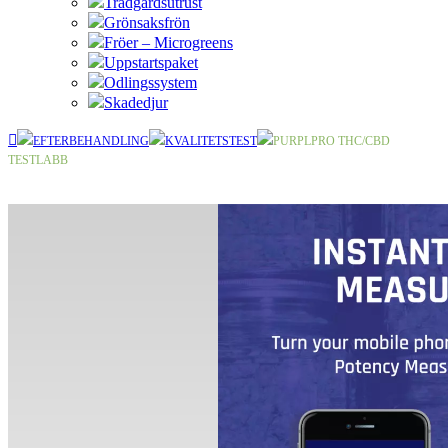
Trädgårdsutrust
Grönsaksfrön
Fröer – Microgreens
Uppstartspaket
Odlingssystem
Skadedjur
EFTERBEHANDLING
KVALITETSTEST
PURPLPRO THC/CBD
TESTLABB