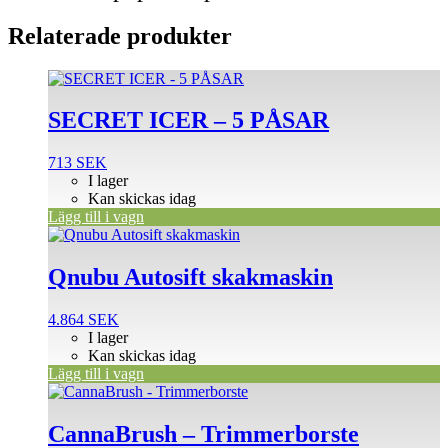
Relaterade produkter
SECRET ICER – 5 PÅSAR
713
SEK
I lager
Kan skickas idag
Lägg till i vagn
Qnubu Autosift skakmaskin
4.864
SEK
I lager
Kan skickas idag
Lägg till i vagn
CannaBrush – Trimmerborste