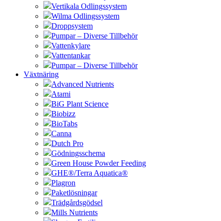
Vertikala Odlingssystem
Wilma Odlingssystem
Droppsystem
Pumpar – Diverse Tillbehör
Vattenkylare
Vattentankar
Pumpar – Diverse Tillbehör
Växtnäring
Advanced Nutrients
Atami
BiG Plant Science
Biobizz
BioTabs
Canna
Dutch Pro
Gödningsschema
Green House Powder Feeding
GHE®/Terra Aquatica®
Plagron
Paketlösningar
Trädgårdsgödsel
Mills Nutrients