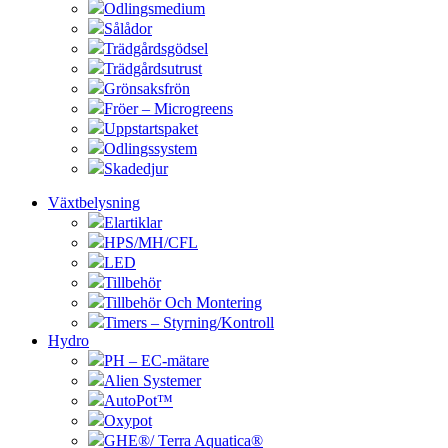
Odlingsmedium
Sålådor
Trädgårdsgödsel
Trädgårdsutrust
Grönsaksfrön
Fröer – Microgreens
Uppstartspaket
Odlingssystem
Skadedjur
Växtbelysning
Elartiklar
HPS/MH/CFL
LED
Tillbehör
Tillbehör Och Montering
Timers – Styrning/Kontroll
Hydro
PH – EC-mätare
Alien Systemer
AutoPot™
Oxypot
GHE®/ Terra Aquatica®