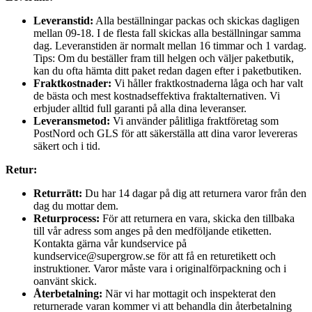
Leveranstid:
Alla beställningar packas och skickas dagligen
mellan 09-18. I de flesta fall skickas alla beställningar samma
dag. Leveranstiden är normalt mellan 16 timmar och 1 vardag.
Tips: Om du beställer fram till helgen och väljer paketbutik,
kan du ofta hämta ditt paket redan dagen efter i paketbutiken.
Fraktkostnader:
Vi håller fraktkostnaderna låga och har valt
de bästa och mest kostnadseffektiva fraktalternativen. Vi
erbjuder alltid full garanti på alla dina leveranser.
Leveransmetod:
Vi använder pålitliga fraktföretag som
PostNord och GLS för att säkerställa att dina varor levereras
säkert och i tid.
Retur:
Returrätt:
Du har 14 dagar på dig att returnera varor från den
dag du mottar dem.
Returprocess:
För att returnera en vara, skicka den tillbaka
till vår adress som anges på den medföljande etiketten.
Kontakta gärna vår kundservice på
kundservice@supergrow.se för att få en returetikett och
instruktioner. Varor måste vara i originalförpackning och i
oanvänt skick.
Återbetalning:
När vi har mottagit och inspekterat den
returnerade varan kommer vi att behandla din återbetalning