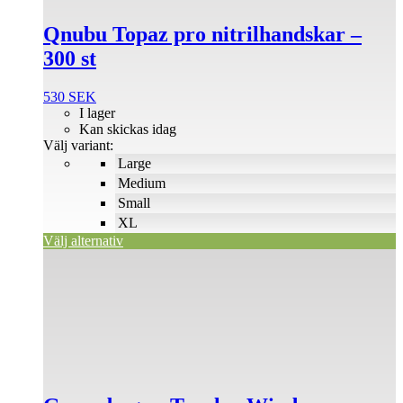
alternativen
Qnubu Topaz pro nitrilhandskar –
kan
väljas
300 st
på
produktsidan
530
SEK
I lager
Kan skickas idag
Välj variant:
Large
Medium
Small
XL
Välj alternativ
Den
här
produkten
har
flera
varianter.
De
olika
alternativen
kan