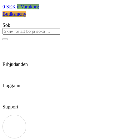
0
SEK
Varukorg
0
Butiksmeny
Sök
Erbjudanden
Logga in
Support