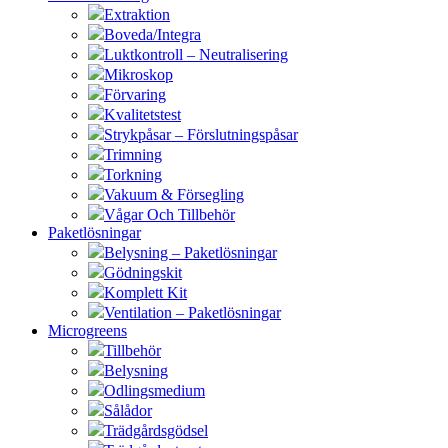
Extraktion
Boveda/Integra
Luktkontroll – Neutralisering
Mikroskop
Förvaring
Kvalitetstest
Strykpåsar – Förslutningspåsar
Trimning
Torkning
Vakuum & Försegling
Vågar Och Tillbehör
Paketlösningar
Belysning – Paketlösningar
Gödningskit
Komplett Kit
Ventilation – Paketlösningar
Microgreens
Tillbehör
Belysning
Odlingsmedium
Sålådor
Trädgårdsgödsel