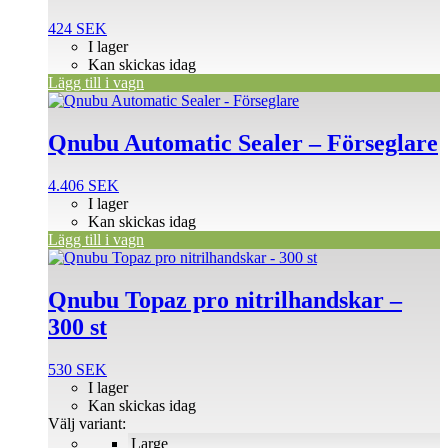
424
SEK
I lager
Kan skickas idag
Lägg till i vagn
Qnubu Automatic Sealer – Förseglare
4.406
SEK
I lager
Kan skickas idag
Lägg till i vagn
Den
här
produkten
Qnubu Topaz pro nitrilhandskar –
har
300 st
flera
varianter.
De
530
SEK
olika
I lager
alternativen
Kan skickas idag
kan
Välj variant:
väljas
Large