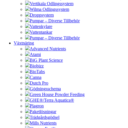
Vertikala Odlingssystem
Wilma Odlingssystem
Droppsystem
Pumpar – Diverse Tillbehör
Vattenkylare
Vattentankar
Pumpar – Diverse Tillbehör
Växtnäring
Advanced Nutrients
Atami
BiG Plant Science
Biobizz
BioTabs
Canna
Dutch Pro
Gödningsschema
Green House Powder Feeding
GHE®/Terra Aquatica®
Plagron
Paketlösningar
Trädgårdsgödsel
Mills Nutrients