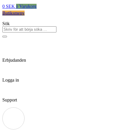
0
SEK
Varukorg
0
Butiksmeny
Sök
Erbjudanden
Logga in
Support