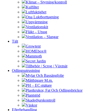
Klimat – Styrning/kontroll
Kulfilter
Luftfuktighet
Ona Luktborttagning
Uppvärmning
Ventilationskit
Fläkt – Utsug
Ventilation – Slangar
Tält
Growtent
HOMEbox®
Mammoth
Secret Jardin
Tillbehör / Scrog / Växtnät
Odlingsutrustning
Mylar Och Bassängfolie
Måttbägare M.m.
PH – EC-mätare
Plastkrukor, Fat Och Odlingsbrickor
Plantstöd
Skadedjurskontroll
Väskor
Efterbehandling