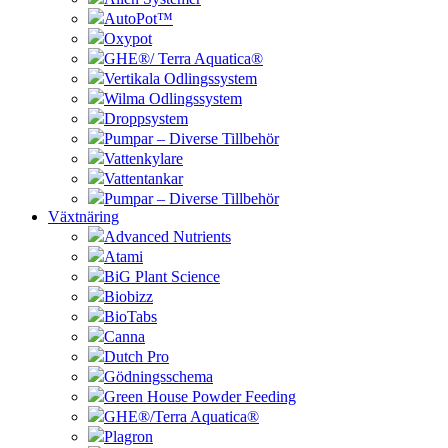
AutoPot™
Oxypot
GHE®/ Terra Aquatica®
Vertikala Odlingssystem
Wilma Odlingssystem
Droppsystem
Pumpar – Diverse Tillbehör
Vattenkylare
Vattentankar
Pumpar – Diverse Tillbehör
Växtnäring
Advanced Nutrients
Atami
BiG Plant Science
Biobizz
BioTabs
Canna
Dutch Pro
Gödningsschema
Green House Powder Feeding
GHE®/Terra Aquatica®
Plagron