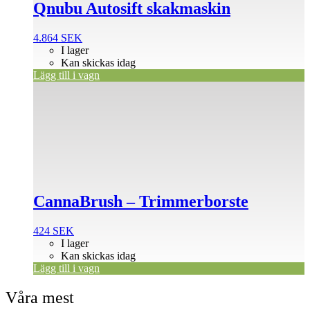
Qnubu Autosift skakmaskin
4.864
SEK
I lager
Kan skickas idag
Lägg till i vagn
CannaBrush – Trimmerborste
424
SEK
I lager
Kan skickas idag
Lägg till i vagn
Våra mest