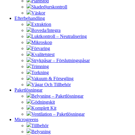
Plantstöd
Skadedjurskontroll
Väskor
Efterbehandling
Extraktion
Boveda/Integra
Luktkontroll – Neutralisering
Mikroskop
Förvaring
Kvalitetstest
Strykpåsar – Förslutningspåsar
Trimning
Torkning
Vakuum & Försegling
Vågar Och Tillbehör
Paketlösningar
Belysning – Paketlösningar
Gödningskit
Komplett Kit
Ventilation – Paketlösningar
Microgreens
Tillbehör
Belysning