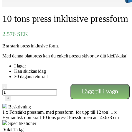
10 tons press inklusive pressform
2.576
SEK
Bra stark press inklusive form.
Med denna plattpress kan du enkelt pressa skivor av ditt kief/skaka!
I lager
Kan skickas idag
30 dagars returrätt
10
-
Lägg till i vagn
tons
press
+
inklusive
Beskrivning
pressform
1 x Förstärkt pressram, med pressform, för upp till 12 ton! 1 x
mängd
Hydraulisk domkraft 10 tons press! Pressformen är 14x6x3 cm
Specifikationer
Vikt
15 kg