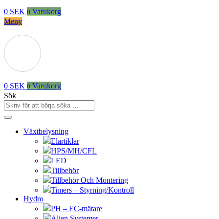
0
SEK
Varukorg
0
Meny
0
SEK
Varukorg
0
Sök
Växtbelysning
Elartiklar
HPS/MH/CFL
LED
Tillbehör
Tillbehör Och Montering
Timers – Styrning/Kontroll
Hydro
PH – EC-mätare
Alien Systemer