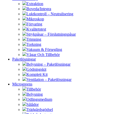
Extraktion
Boveda/Integra
Luktkontroll – Neutralisering
Mikroskop
Förvaring
Kvalitetstest
Strykpåsar – Förslutningspåsar
Trimning
Torkning
Vakuum & Försegling
Vågar Och Tillbehör
Paketlösningar
Belysning – Paketlösningar
Gödningskit
Komplett Kit
Ventilation – Paketlösningar
Microgreens
Tillbehör
Belysning
Odlingsmedium
Sålådor
Trädgårdsgödsel