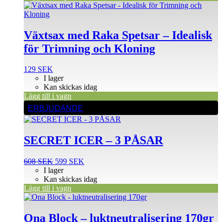
Växtsax med Raka Spetsar – Idealisk
för Trimning och Kloning
129
SEK
I lager
Kan skickas idag
Lägg till i vagn
ERBJUDANDE
SECRET ICER – 3 PÅSAR
Det
Det
608
SEK
599
SEK
ursprungliga
nuvarande
I lager
priset
priset
Kan skickas idag
var:
är:
Lägg till i vagn
608 SEK.
599 SEK.
Ona Block – luktneutralisering 170gr