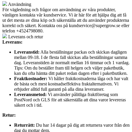
Användning
För vägledning och frågor om användning av våra produkter,
vänligen kontakta vår kundservice. Vi är här för att hjälpa dig att få
ut det mesta av dina köp och säkerställa att du använder produkterna
korrekt och säkert. Kontakta oss på
kundservice@supergrow.se
eller
telefon +4524798080.
Leverans och retur
Leverans:
Leveranstid:
Alla beställningar packas och skickas dagligen
mellan 09-18. I de flesta fall skickas alla beställningar samma
dag. Leveranstiden är normalt mellan 16 timmar och 1 vardag.
Tips: Om du beställer fram till helgen och väljer paketbutik,
kan du ofta hämta ditt paket redan dagen efter i paketbutiken.
Fraktkostnader:
Vi håller fraktkostnaderna låga och har valt
de bästa och mest kostnadseffektiva fraktalternativen. Vi
erbjuder alltid full garanti på alla dina leveranser.
Leveransmetod:
Vi använder pålitliga fraktföretag som
PostNord och GLS för att säkerställa att dina varor levereras
säkert och i tid.
Retur:
Returrätt:
Du har 14 dagar på dig att returnera varor från den
dag du mottar dem.