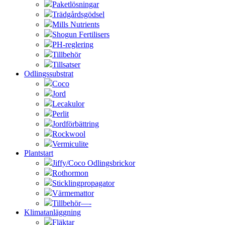
Paketlösningar
Trädgårdsgödsel
Mills Nutrients
Shogun Fertilisers
PH-reglering
Tillbehör
Tillsatser
Odlingssubstrat
Coco
Jord
Lecakulor
Perlit
Jordförbättring
Rockwool
Vermiculite
Plantstart
Jiffy/Coco Odlingsbrickor
Rothormon
Sticklingpropagator
Värmemattor
Tillbehör—-
Klimatanläggning
Fläktar