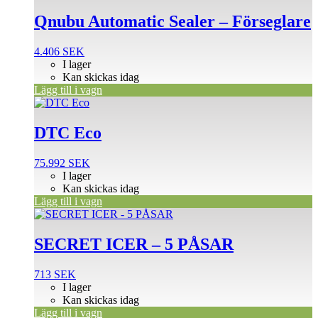
Qnubu Automatic Sealer – Förseglare
4.406
SEK
I lager
Kan skickas idag
Lägg till i vagn
DTC Eco
75.992
SEK
I lager
Kan skickas idag
Lägg till i vagn
SECRET ICER – 5 PÅSAR
713
SEK
I lager
Kan skickas idag
Lägg till i vagn