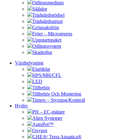
Odlingsmedium
Sålådor
Trädgårdsgödsel
Trädgårdsutrust
Grönsaksfrön
Fröer – Microgreens
Uppstartspaket
Odlingssystem
Skadedjur
Växtbelysning
Elartiklar
HPS/MH/CFL
LED
Tillbehör
Tillbehör Och Montering
Timers – Styrning/Kontroll
Hydro
PH – EC-mätare
Alien Systemer
AutoPot™
Oxypot
GHE®/ Terra Aquatica®