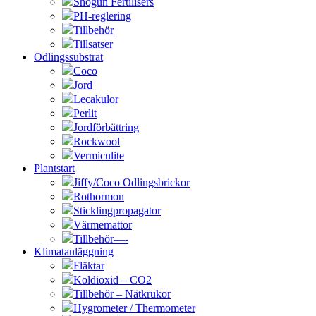
Shogun Fertilisers
PH-reglering
Tillbehör
Tillsatser
Odlingssubstrat
Coco
Jord
Lecakulor
Perlit
Jordförbättring
Rockwool
Vermiculite
Plantstart
Jiffy/Coco Odlingsbrickor
Rothormon
Sticklingpropagator
Värmemattor
Tillbehör—-
Klimatanläggning
Fläktar
Koldioxid – CO2
Tillbehör – Nätkrukor
Hygrometer / Thermometer