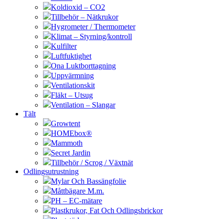
Koldioxid – CO2
Tillbehör – Nätkrukor
Hygrometer / Thermometer
Klimat – Styrning/kontroll
Kulfilter
Luftfuktighet
Ona Luktborttagning
Uppvärmning
Ventilationskit
Fläkt – Utsug
Ventilation – Slangar
Tält
Growtent
HOMEbox®
Mammoth
Secret Jardin
Tillbehör / Scrog / Växtnät
Odlingsutrustning
Mylar Och Bassängfolie
Måttbägare M.m.
PH – EC-mätare
Plastkrukor, Fat Och Odlingsbrickor