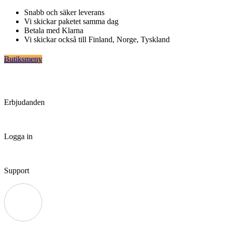
Hoppa
Snabb och säker leverans
till
Vi skickar paketet samma dag
innehåll
Betala med Klarna
Vi skickar också till Finland, Norge, Tyskland
Butiksmeny
Erbjudanden
Logga in
Support