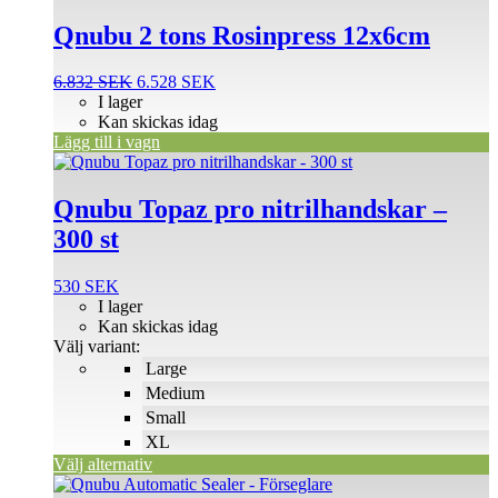
Qnubu 2 tons Rosinpress 12x6cm
Det
Det
6.832
SEK
6.528
SEK
ursprungliga
nuvarande
I lager
priset
priset
Kan skickas idag
var:
är:
Lägg till i vagn
Den
6.832 SEK.
6.528 SEK.
här
produkten
Qnubu Topaz pro nitrilhandskar –
har
300 st
flera
varianter.
De
530
SEK
olika
I lager
alternativen
Kan skickas idag
kan
Välj variant:
väljas
Large
på
Medium
produktsidan
Small
XL
Välj alternativ