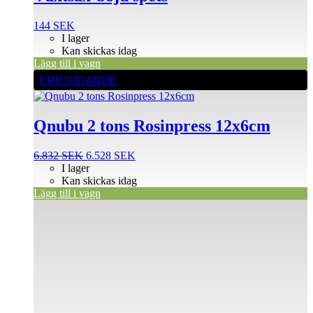
144
SEK
I lager
Kan skickas idag
Lägg till i vagn
ERBJUDANDE
Qnubu 2 tons Rosinpress 12x6cm
Det
Det
6.832
SEK
6.528
SEK
ursprungliga
nuvarande
I lager
priset
priset
Kan skickas idag
var:
är:
Lägg till i vagn
6.832 SEK.
6.528 SEK.