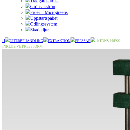
Trädgårdsutrust
Grönsaksfrön
Fröer – Microgreens
Uppstartspaket
Odlingssystem
Skadedjur
EFTERBEHANDLING
EXTRAKTION
PRESSAR
10 TONS PRESS
INKLUSIVE PRESSFORM