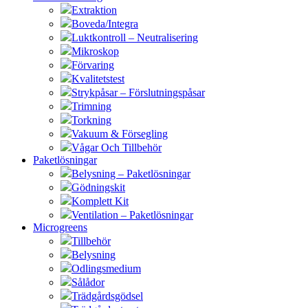
Extraktion
Boveda/Integra
Luktkontroll – Neutralisering
Mikroskop
Förvaring
Kvalitetstest
Strykpåsar – Förslutningspåsar
Trimning
Torkning
Vakuum & Försegling
Vågar Och Tillbehör
Paketlösningar
Belysning – Paketlösningar
Gödningskit
Komplett Kit
Ventilation – Paketlösningar
Microgreens
Tillbehör
Belysning
Odlingsmedium
Sålådor
Trädgårdsgödsel