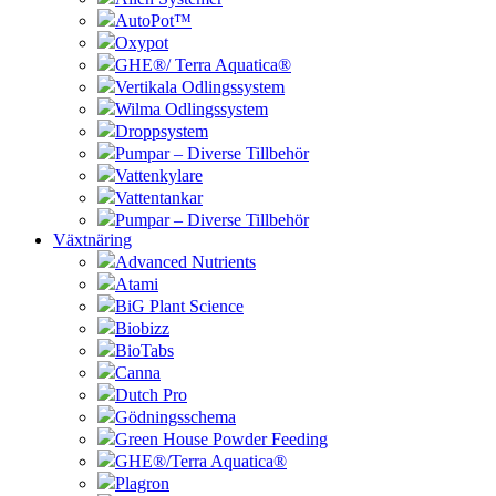
AutoPot™
Oxypot
GHE®/ Terra Aquatica®
Vertikala Odlingssystem
Wilma Odlingssystem
Droppsystem
Pumpar – Diverse Tillbehör
Vattenkylare
Vattentankar
Pumpar – Diverse Tillbehör
Växtnäring
Advanced Nutrients
Atami
BiG Plant Science
Biobizz
BioTabs
Canna
Dutch Pro
Gödningsschema
Green House Powder Feeding
GHE®/Terra Aquatica®
Plagron