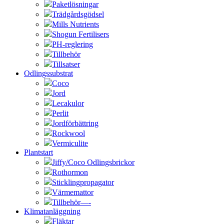
Paketlösningar
Trädgårdsgödsel
Mills Nutrients
Shogun Fertilisers
PH-reglering
Tillbehör
Tillsatser
Odlingssubstrat
Coco
Jord
Lecakulor
Perlit
Jordförbättring
Rockwool
Vermiculite
Plantstart
Jiffy/Coco Odlingsbrickor
Rothormon
Sticklingpropagator
Värmemattor
Tillbehör—-
Klimatanläggning
Fläktar