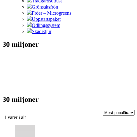
Trädgårdsutrust
Grönsaksfrön
Fröer – Microgreens
Uppstartspaket
Odlingssystem
Skadedjur
30 miljoner
30 miljoner
Sortera
1 varer i alt
efter
Den
popularitet
här