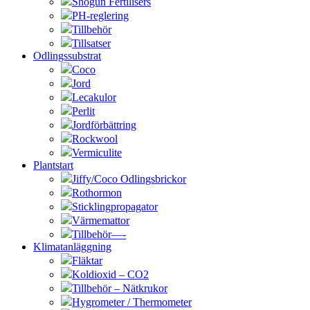
Shogun Fertilisers
PH-reglering
Tillbehör
Tillsatser
Odlingssubstrat
Coco
Jord
Lecakulor
Perlit
Jordförbättring
Rockwool
Vermiculite
Plantstart
Jiffy/Coco Odlingsbrickor
Rothormon
Sticklingpropagator
Värmemattor
Tillbehör—-
Klimatanläggning
Fläktar
Koldioxid – CO2
Tillbehör – Nätkrukor
Hygrometer / Thermometer