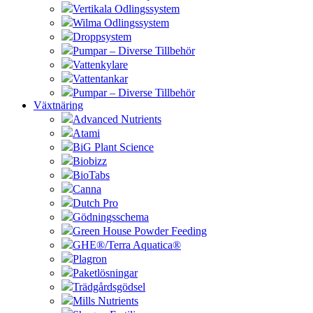
Vertikala Odlingssystem
Wilma Odlingssystem
Droppsystem
Pumpar – Diverse Tillbehör
Vattenkylare
Vattentankar
Pumpar – Diverse Tillbehör
Växtnäring
Advanced Nutrients
Atami
BiG Plant Science
Biobizz
BioTabs
Canna
Dutch Pro
Gödningsschema
Green House Powder Feeding
GHE®/Terra Aquatica®
Plagron
Paketlösningar
Trädgårdsgödsel
Mills Nutrients