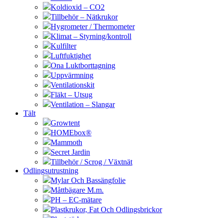
Koldioxid – CO2
Tillbehör – Nätkrukor
Hygrometer / Thermometer
Klimat – Styrning/kontroll
Kulfilter
Luftfuktighet
Ona Luktborttagning
Uppvärmning
Ventilationskit
Fläkt – Utsug
Ventilation – Slangar
Tält
Growtent
HOMEbox®
Mammoth
Secret Jardin
Tillbehör / Scrog / Växtnät
Odlingsutrustning
Mylar Och Bassängfolie
Måttbägare M.m.
PH – EC-mätare
Plastkrukor, Fat Och Odlingsbrickor