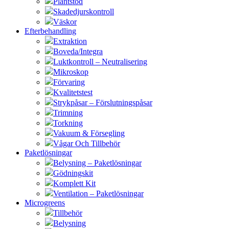
Plantstöd
Skadedjurskontroll
Väskor
Efterbehandling
Extraktion
Boveda/Integra
Luktkontroll – Neutralisering
Mikroskop
Förvaring
Kvalitetstest
Strykpåsar – Förslutningspåsar
Trimning
Torkning
Vakuum & Försegling
Vågar Och Tillbehör
Paketlösningar
Belysning – Paketlösningar
Gödningskit
Komplett Kit
Ventilation – Paketlösningar
Microgreens
Tillbehör
Belysning