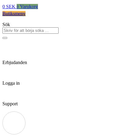
0
SEK
Varukorg
0
Butiksmeny
Sök
Erbjudanden
Logga in
Support