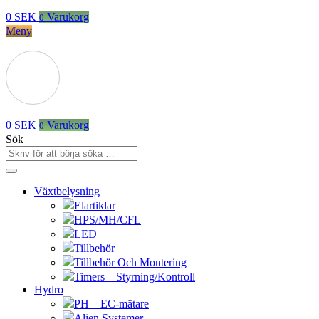
0
SEK
Varukorg
0
Meny
0
SEK
Varukorg
0
Sök
Växtbelysning
Elartiklar
HPS/MH/CFL
LED
Tillbehör
Tillbehör Och Montering
Timers – Styrning/Kontroll
Hydro
PH – EC-mätare
Alien Systemer