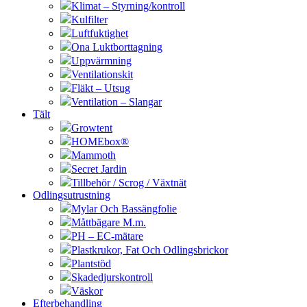
Klimat – Styrning/kontroll
Kulfilter
Luftfuktighet
Ona Luktborttagning
Uppvärmning
Ventilationskit
Fläkt – Utsug
Ventilation – Slangar
Tält
Growtent
HOMEbox®
Mammoth
Secret Jardin
Tillbehör / Scrog / Växtnät
Odlingsutrustning
Mylar Och Bassängfolie
Måttbägare M.m.
PH – EC-mätare
Plastkrukor, Fat Och Odlingsbrickor
Plantstöd
Skadedjurskontroll
Väskor
Efterbehandling