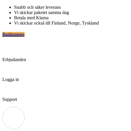
Hoppa
Snabb och säker leverans
till
Vi skickar paketet samma dag
innehåll
Betala med Klarna
Vi skickar också till Finland, Norge, Tyskland
Butiksmeny
Erbjudanden
Logga in
Support