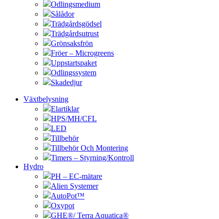
Odlingsmedium
Sålådor
Trädgårdsgödsel
Trädgårdsutrust
Grönsaksfrön
Fröer – Microgreens
Uppstartspaket
Odlingssystem
Skadedjur
Växtbelysning
Elartiklar
HPS/MH/CFL
LED
Tillbehör
Tillbehör Och Montering
Timers – Styrning/Kontroll
Hydro
PH – EC-mätare
Alien Systemer
AutoPot™
Oxypot
GHE®/ Terra Aquatica®