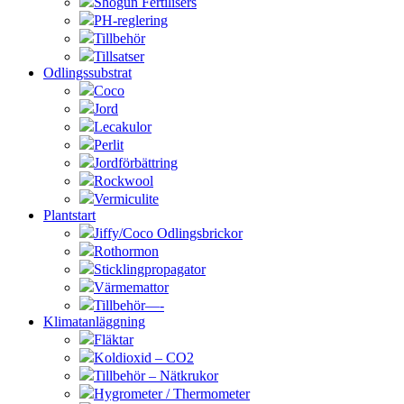
Shogun Fertilisers
PH-reglering
Tillbehör
Tillsatser
Odlingssubstrat
Coco
Jord
Lecakulor
Perlit
Jordförbättring
Rockwool
Vermiculite
Plantstart
Jiffy/Coco Odlingsbrickor
Rothormon
Sticklingpropagator
Värmemattor
Tillbehör—-
Klimatanläggning
Fläktar
Koldioxid – CO2
Tillbehör – Nätkrukor
Hygrometer / Thermometer