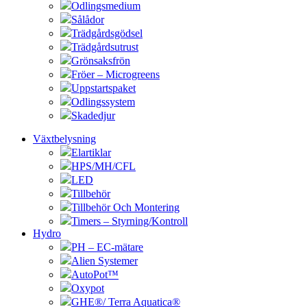
Odlingsmedium
Sålådor
Trädgårdsgödsel
Trädgårdsutrust
Grönsaksfrön
Fröer – Microgreens
Uppstartspaket
Odlingssystem
Skadedjur
Växtbelysning
Elartiklar
HPS/MH/CFL
LED
Tillbehör
Tillbehör Och Montering
Timers – Styrning/Kontroll
Hydro
PH – EC-mätare
Alien Systemer
AutoPot™
Oxypot
GHE®/ Terra Aquatica®