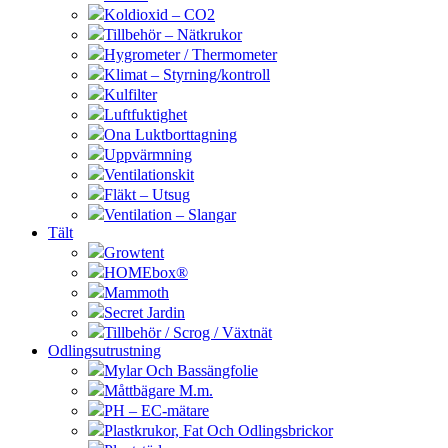
Koldioxid – CO2
Tillbehör – Nätkrukor
Hygrometer / Thermometer
Klimat – Styrning/kontroll
Kulfilter
Luftfuktighet
Ona Luktborttagning
Uppvärmning
Ventilationskit
Fläkt – Utsug
Ventilation – Slangar
Tält
Growtent
HOMEbox®
Mammoth
Secret Jardin
Tillbehör / Scrog / Växtnät
Odlingsutrustning
Mylar Och Bassängfolie
Måttbägare M.m.
PH – EC-mätare
Plastkrukor, Fat Och Odlingsbrickor