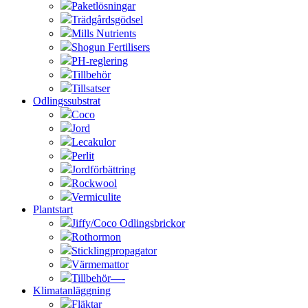
Paketlösningar
Trädgårdsgödsel
Mills Nutrients
Shogun Fertilisers
PH-reglering
Tillbehör
Tillsatser
Odlingssubstrat
Coco
Jord
Lecakulor
Perlit
Jordförbättring
Rockwool
Vermiculite
Plantstart
Jiffy/Coco Odlingsbrickor
Rothormon
Sticklingpropagator
Värmemattor
Tillbehör—-
Klimatanläggning
Fläktar