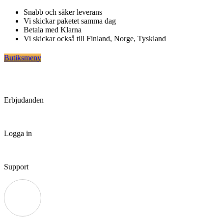
Hoppa
Snabb och säker leverans
till
Vi skickar paketet samma dag
innehåll
Betala med Klarna
Vi skickar också till Finland, Norge, Tyskland
Butiksmeny
Erbjudanden
Logga in
Support