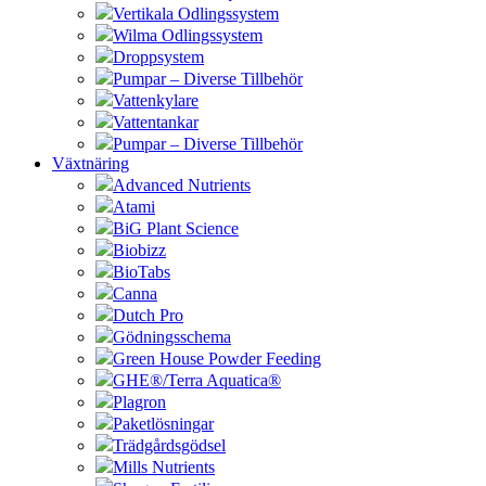
Vertikala Odlingssystem
Wilma Odlingssystem
Droppsystem
Pumpar – Diverse Tillbehör
Vattenkylare
Vattentankar
Pumpar – Diverse Tillbehör
Växtnäring
Advanced Nutrients
Atami
BiG Plant Science
Biobizz
BioTabs
Canna
Dutch Pro
Gödningsschema
Green House Powder Feeding
GHE®/Terra Aquatica®
Plagron
Paketlösningar
Trädgårdsgödsel
Mills Nutrients