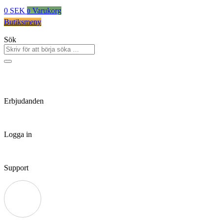
0
SEK
Varukorg
0
Butiksmeny
Sök
Erbjudanden
Logga in
Support