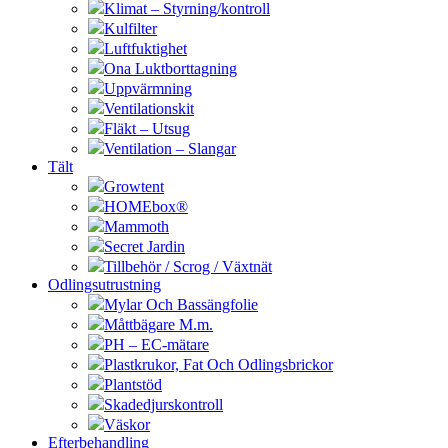
Klimat – Styrning/kontroll
Kulfilter
Luftfuktighet
Ona Luktborttagning
Uppvärmning
Ventilationskit
Fläkt – Utsug
Ventilation – Slangar
Tält
Growtent
HOMEbox®
Mammoth
Secret Jardin
Tillbehör / Scrog / Växtnät
Odlingsutrustning
Mylar Och Bassängfolie
Måttbägare M.m.
PH – EC-mätare
Plastkrukor, Fat Och Odlingsbrickor
Plantstöd
Skadedjurskontroll
Väskor
Efterbehandling