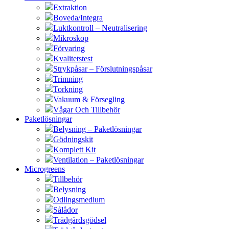
Extraktion
Boveda/Integra
Luktkontroll – Neutralisering
Mikroskop
Förvaring
Kvalitetstest
Strykpåsar – Förslutningspåsar
Trimning
Torkning
Vakuum & Försegling
Vågar Och Tillbehör
Paketlösningar
Belysning – Paketlösningar
Gödningskit
Komplett Kit
Ventilation – Paketlösningar
Microgreens
Tillbehör
Belysning
Odlingsmedium
Sålådor
Trädgårdsgödsel