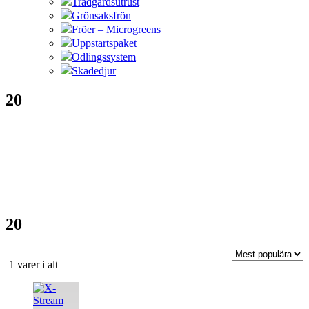
Trädgårdsutrust
Grönsaksfrön
Fröer – Microgreens
Uppstartspaket
Odlingssystem
Skadedjur
20
20
Sortera
1 varer i alt
efter
Den
popularitet
här