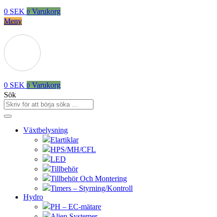
0
SEK
Varukorg
0
Meny
0
SEK
Varukorg
0
Sök
Växtbelysning
Elartiklar
HPS/MH/CFL
LED
Tillbehör
Tillbehör Och Montering
Timers – Styrning/Kontroll
Hydro
PH – EC-mätare
Alien Systemer