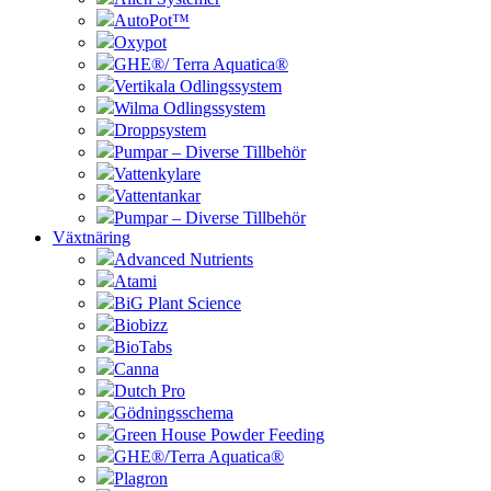
AutoPot™
Oxypot
GHE®/ Terra Aquatica®
Vertikala Odlingssystem
Wilma Odlingssystem
Droppsystem
Pumpar – Diverse Tillbehör
Vattenkylare
Vattentankar
Pumpar – Diverse Tillbehör
Växtnäring
Advanced Nutrients
Atami
BiG Plant Science
Biobizz
BioTabs
Canna
Dutch Pro
Gödningsschema
Green House Powder Feeding
GHE®/Terra Aquatica®
Plagron