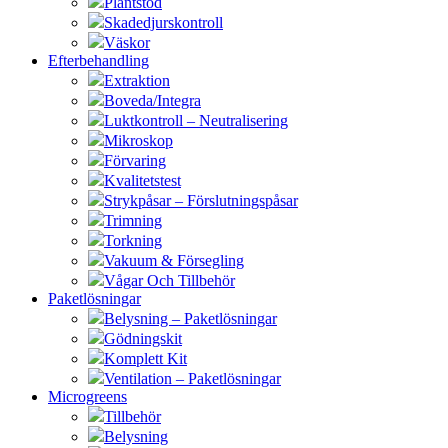
Plantstöd
Skadedjurskontroll
Väskor
Efterbehandling
Extraktion
Boveda/Integra
Luktkontroll – Neutralisering
Mikroskop
Förvaring
Kvalitetstest
Strykpåsar – Förslutningspåsar
Trimning
Torkning
Vakuum & Försegling
Vågar Och Tillbehör
Paketlösningar
Belysning – Paketlösningar
Gödningskit
Komplett Kit
Ventilation – Paketlösningar
Microgreens
Tillbehör
Belysning