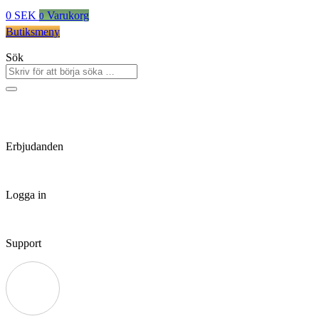
0
SEK
Varukorg
0
Butiksmeny
Sök
Erbjudanden
Logga in
Support