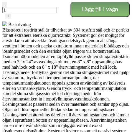
Tsunami
-
Lägg till i vagn
500
Slutet
+
slinga
Beskrivning
extraktionsrör
Blaströret i rostfritt stål är tillverkat av 304 rostfritt stål och är perfekt
BHO
för att extrahera eteriska oljor/extrakt. Systemet gör det möjligt för
mängd
användaren att utveckla lösningsmedelstryck genom att stänga
ventilen i botten och packa extraktorn innan materialet blötläggs och
lösningsmedlet och den eteriska oljan frigörs via bottenventilen.
Tsunami 500-modellen är en toppfylld passiv sluten slinga-extraktor
med en 3” x 24” avvaxningskolumn, en 8” x 8” uppsamlingsbas
med halvlock och en 8” x 18” återvinningstank med heli lock.
Lösningsmedel förflyttas genom det slutna slingasystemet med hjälp
av vakuum-, tryck- och temperaturmanipulation, där
temperaturmanipulationen uppnås genom användning av kolsyreis
eller en värmare/kylare. Genom tryck- och temperaturmanipulation
kan det slutna slingasystemet leda lösningsmedel från
återvinningstanken in i toppfyllningsavvaxningskolonnen.
Lösningsmedlet passerar sedan över materialet och samlar upp oljan.
Oljan och lösningsmedlet flödar sedan in i uppsamlingsbasen.
Lösningsmedlet återvinns därefter till återvinningstanken och lämnar
oljan i sprutfatet i botten av uppsamlingsbasen. Återvinningstanken
har en inre nivåindikator som möjliggör extremt exakt
lösningsmedelsmätning. Systemet levereras som ett passivt system;