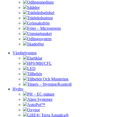
Odlingsmedium
Sålådor
Trädgårdsgödsel
Trädgårdsutrust
Grönsaksfrön
Fröer – Microgreens
Uppstartspaket
Odlingssystem
Skadedjur
Växtbelysning
Elartiklar
HPS/MH/CFL
LED
Tillbehör
Tillbehör Och Montering
Timers – Styrning/Kontroll
Hydro
PH – EC-mätare
Alien Systemer
AutoPot™
Oxypot
GHE®/ Terra Aquatica®