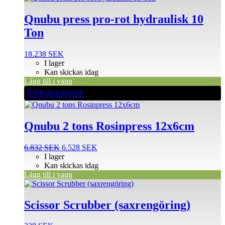
Qnubu press pro-rot hydraulisk 10
Ton
18.238
SEK
I lager
Kan skickas idag
Lägg till i vagn
ERBJUDANDE
Qnubu 2 tons Rosinpress 12x6cm
Det
Det
6.832
SEK
6.528
SEK
ursprungliga
nuvarande
I lager
priset
priset
Kan skickas idag
var:
är:
Lägg till i vagn
6.832 SEK.
6.528 SEK.
Scissor Scrubber (saxrengöring)