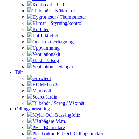
Koldioxid – CO2
Tillbehör – Nätkrukor
Hygrometer / Thermometer
Klimat – Styrning/kontroll
Kulfilter
Luftfuktighet
Ona Luktborttagning
Uppvärmning
Ventilationskit
Fläkt – Utsug
Ventilation – Slangar
Tält
Growtent
HOMEbox®
Mammoth
Secret Jardin
Tillbehör / Scrog / Växtnät
Odlingsutrustning
Mylar Och Bassängfolie
Måttbägare M.m.
PH – EC-mätare
Plastkrukor, Fat Och Odlingsbrickor