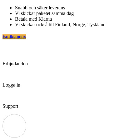
Hoppa
Snabb och säker leverans
till
Vi skickar paketet samma dag
innehåll
Betala med Klarna
Vi skickar också till Finland, Norge, Tyskland
Butiksmeny
Erbjudanden
Logga in
Support