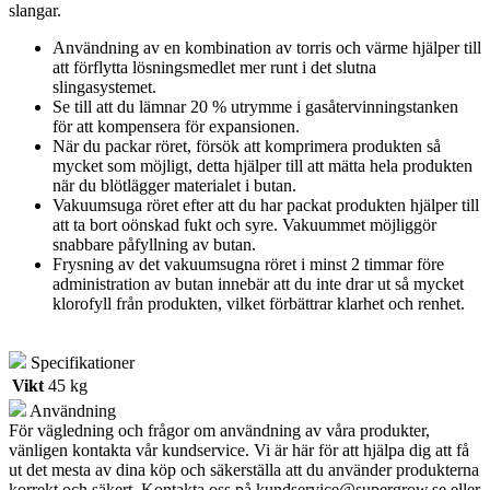
slangar.
Användning av en kombination av torris och värme hjälper till
att förflytta lösningsmedlet mer runt i det slutna
slingasystemet.
Se till att du lämnar 20 % utrymme i gasåtervinningstanken
för att kompensera för expansionen.
När du packar röret, försök att komprimera produkten så
mycket som möjligt, detta hjälper till att mätta hela produkten
när du blötlägger materialet i butan.
Vakuumsuga röret efter att du har packat produkten hjälper till
att ta bort oönskad fukt och syre. Vakuummet möjliggör
snabbare påfyllning av butan.
Frysning av det vakuumsugna röret i minst 2 timmar före
administration av butan innebär att du inte drar ut så mycket
klorofyll från produkten, vilket förbättrar klarhet och renhet.
Specifikationer
Vikt
45 kg
Användning
För vägledning och frågor om användning av våra produkter,
vänligen kontakta vår kundservice. Vi är här för att hjälpa dig att få
ut det mesta av dina köp och säkerställa att du använder produkterna
korrekt och säkert. Kontakta oss på
kundservice@supergrow.se
eller