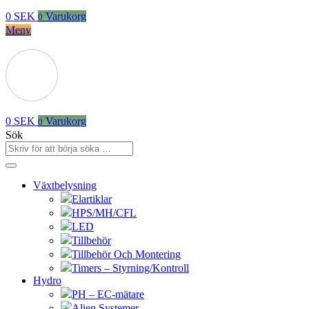
0
SEK
Varukorg
0
Meny
0
SEK
Varukorg
0
Sök
Växtbelysning
Elartiklar
HPS/MH/CFL
LED
Tillbehör
Tillbehör Och Montering
Timers – Styrning/Kontroll
Hydro
PH – EC-mätare
Alien Systemer