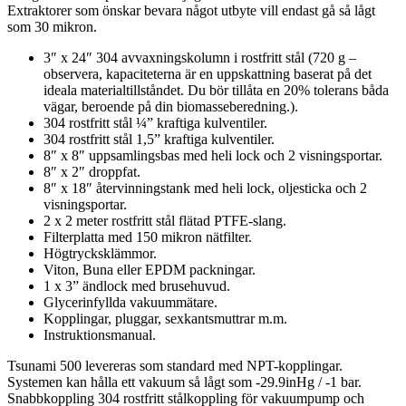
Extraktorer som önskar bevara något utbyte vill endast gå så lågt
som 30 mikron.
3″ x 24″ 304 avvaxningskolumn i rostfritt stål (720 g –
observera, kapaciteterna är en uppskattning baserat på det
ideala materialtillståndet. Du bör tillåta en 20% tolerans båda
vägar, beroende på din biomasseberedning.).
304 rostfritt stål ¼” kraftiga kulventiler.
304 rostfritt stål 1,5” kraftiga kulventiler.
8″ x 8″ uppsamlingsbas med heli lock och 2 visningsportar.
8″ x 2″ droppfat.
8″ x 18″ återvinningstank med heli lock, oljesticka och 2
visningsportar.
2 x 2 meter rostfritt stål flätad PTFE-slang.
Filterplatta med 150 mikron nätfilter.
Högtrycksklämmor.
Viton, Buna eller EPDM packningar.
1 x 3” ändlock med brusehuvud.
Glycerinfyllda vakuummätare.
Kopplingar, pluggar, sexkantsmuttrar m.m.
Instruktionsmanual.
Tsunami 500 levereras som standard med NPT-kopplingar.
Systemen kan hålla ett vakuum så lågt som -29.9inHg / -1 bar.
Snabbkoppling 304 rostfritt stålkoppling för vakuumpump och