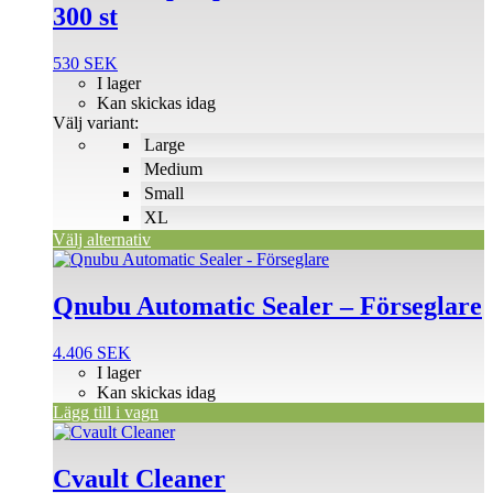
300 st
flera
varianter.
De
530
SEK
olika
I lager
alternativen
Kan skickas idag
kan
Välj variant:
väljas
Large
på
Medium
produktsidan
Small
XL
Välj alternativ
Qnubu Automatic Sealer – Förseglare
4.406
SEK
I lager
Kan skickas idag
Lägg till i vagn
Cvault Cleaner