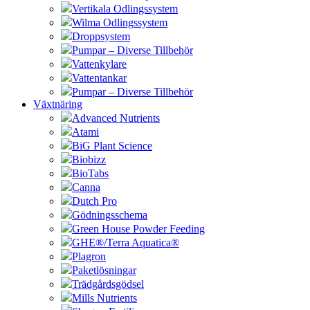
Vertikala Odlingssystem
Wilma Odlingssystem
Droppsystem
Pumpar – Diverse Tillbehör
Vattenkylare
Vattentankar
Pumpar – Diverse Tillbehör
Växtnäring
Advanced Nutrients
Atami
BiG Plant Science
Biobizz
BioTabs
Canna
Dutch Pro
Gödningsschema
Green House Powder Feeding
GHE®/Terra Aquatica®
Plagron
Paketlösningar
Trädgårdsgödsel
Mills Nutrients