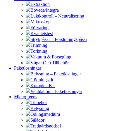
Extraktion
Boveda/Integra
Luktkontroll – Neutralisering
Mikroskop
Förvaring
Kvalitetstest
Strykpåsar – Förslutningspåsar
Trimning
Torkning
Vakuum & Försegling
Vågar Och Tillbehör
Paketlösningar
Belysning – Paketlösningar
Gödningskit
Komplett Kit
Ventilation – Paketlösningar
Microgreens
Tillbehör
Belysning
Odlingsmedium
Sålådor
Trädgårdsgödsel