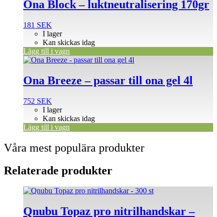
Ona Block – luktneutralisering 170gr
181
SEK
I lager
Kan skickas idag
Lägg till i vagn
Ona Breeze – passar till ona gel 4l
752
SEK
I lager
Kan skickas idag
Lägg till i vagn
Våra mest populära produkter
Relaterade produkter
Den
här
produkten
Qnubu Topaz pro nitrilhandskar –
har