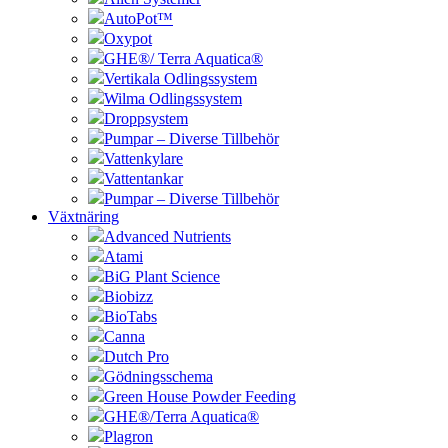
AutoPot™
Oxypot
GHE®/ Terra Aquatica®
Vertikala Odlingssystem
Wilma Odlingssystem
Droppsystem
Pumpar – Diverse Tillbehör
Vattenkylare
Vattentankar
Pumpar – Diverse Tillbehör
Växtnäring
Advanced Nutrients
Atami
BiG Plant Science
Biobizz
BioTabs
Canna
Dutch Pro
Gödningsschema
Green House Powder Feeding
GHE®/Terra Aquatica®
Plagron