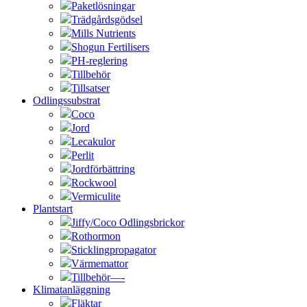
Paketlösningar
Trädgårdsgödsel
Mills Nutrients
Shogun Fertilisers
PH-reglering
Tillbehör
Tillsatser
Odlingssubstrat
Coco
Jord
Lecakulor
Perlit
Jordförbättring
Rockwool
Vermiculite
Plantstart
Jiffy/Coco Odlingsbrickor
Rothormon
Sticklingpropagator
Värmemattor
Tillbehör—-
Klimatanläggning
Fläktar