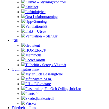
Klimat – Styrning/kontroll
Kulfilter
Luftfuktighet
Ona Luktborttagning
Uppvärmning
Ventilationskit
Fläkt – Utsug
Ventilation – Slangar
Tält
Growtent
HOMEbox®
Mammoth
Secret Jardin
Tillbehör / Scrog / Växtnät
Odlingsutrustning
Mylar Och Bassängfolie
Måttbägare M.m.
PH – EC-mätare
Plastkrukor, Fat Och Odlingsbrickor
Plantstöd
Skadedjurskontroll
Väskor
Efterbehandling