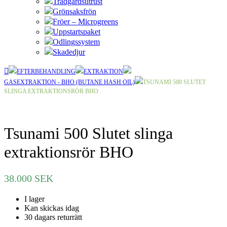
Trädgårdsutrust
Grönsaksfrön
Fröer – Microgreens
Uppstartspaket
Odlingssystem
Skadedjur
EFTERBEHANDLING
EXTRAKTION
GASEXTRAKTION - BHO (BUTANE HASH OIL)
TSUNAMI 500 SLUTET
SLINGA EXTRAKTIONSRÖR BHO
Tsunami 500 Slutet slinga
extraktionsrör BHO
38.000
SEK
I lager
Kan skickas idag
30 dagars returrätt