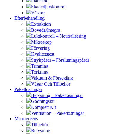
Plantstöd
Skadedjurskontroll
Väskor
Efterbehandling
Extraktion
Boveda/Integra
Luktkontroll – Neutralisering
Mikroskop
Förvaring
Kvalitetstest
Strykpåsar – Förslutningspåsar
Trimning
Torkning
Vakuum & Försegling
Vågar Och Tillbehör
Paketlösningar
Belysning – Paketlösningar
Gödningskit
Komplett Kit
Ventilation – Paketlösningar
Microgreens
Tillbehör
Belysning