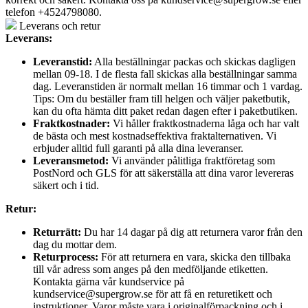
telefon +4524798080.
Leverans och retur
Leverans:
Leveranstid:
Alla beställningar packas och skickas dagligen
mellan 09-18. I de flesta fall skickas alla beställningar samma
dag. Leveranstiden är normalt mellan 16 timmar och 1 vardag.
Tips: Om du beställer fram till helgen och väljer paketbutik,
kan du ofta hämta ditt paket redan dagen efter i paketbutiken.
Fraktkostnader:
Vi håller fraktkostnaderna låga och har valt
de bästa och mest kostnadseffektiva fraktalternativen. Vi
erbjuder alltid full garanti på alla dina leveranser.
Leveransmetod:
Vi använder pålitliga fraktföretag som
PostNord och GLS för att säkerställa att dina varor levereras
säkert och i tid.
Retur:
Returrätt:
Du har 14 dagar på dig att returnera varor från den
dag du mottar dem.
Returprocess:
För att returnera en vara, skicka den tillbaka
till vår adress som anges på den medföljande etiketten.
Kontakta gärna vår kundservice på
kundservice@supergrow.se för att få en returetikett och
instruktioner. Varor måste vara i originalförpackning och i