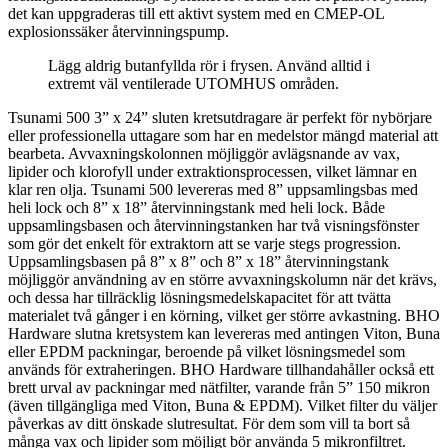
det kan uppgraderas till ett aktivt system med en CMEP-OL
explosionssäker återvinningspump.
Lägg aldrig butanfyllda rör i frysen. Använd alltid i
extremt väl ventilerade UTOMHUS områden.
Tsunami 500 3” x 24” sluten kretsutdragare är perfekt för nybörjare
eller professionella uttagare som har en medelstor mängd material att
bearbeta. Avvaxningskolonnen möjliggör avlägsnande av vax,
lipider och klorofyll under extraktionsprocessen, vilket lämnar en
klar ren olja. Tsunami 500 levereras med 8” uppsamlingsbas med
heli lock och 8” x 18” återvinningstank med heli lock. Både
uppsamlingsbasen och återvinningstanken har två visningsfönster
som gör det enkelt för extraktorn att se varje stegs progression.
Uppsamlingsbasen på 8” x 8” och 8” x 18” återvinningstank
möjliggör användning av en större avvaxningskolumn när det krävs,
och dessa har tillräcklig lösningsmedelskapacitet för att tvätta
materialet två gånger i en körning, vilket ger större avkastning. BHO
Hardware slutna kretsystem kan levereras med antingen Viton, Buna
eller EPDM packningar, beroende på vilket lösningsmedel som
används för extraheringen. BHO Hardware tillhandahåller också ett
brett urval av packningar med nätfilter, varande från 5” 150 mikron
(även tillgängliga med Viton, Buna & EPDM). Vilket filter du väljer
påverkas av ditt önskade slutresultat. För dem som vill ta bort så
många vax och lipider som möjligt bör använda 5 mikronfiltret.