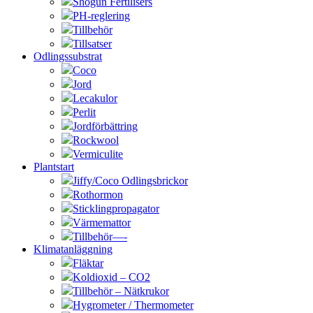
Shogun Fertilisers
PH-reglering
Tillbehör
Tillsatser
Odlingssubstrat
Coco
Jord
Lecakulor
Perlit
Jordförbättring
Rockwool
Vermiculite
Plantstart
Jiffy/Coco Odlingsbrickor
Rothormon
Sticklingpropagator
Värmemattor
Tillbehör—-
Klimatanläggning
Fläktar
Koldioxid – CO2
Tillbehör – Nätkrukor
Hygrometer / Thermometer