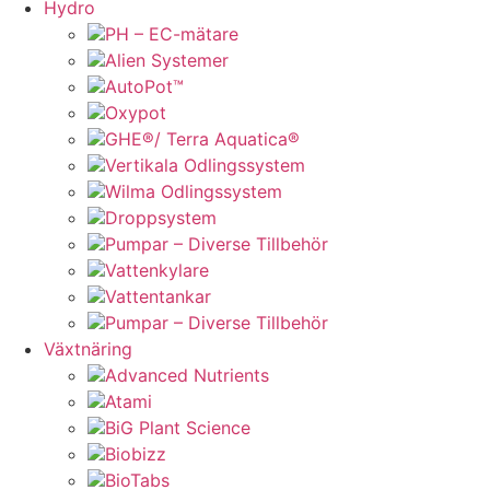
Hydro
PH – EC-mätare
Alien Systemer
AutoPot™
Oxypot
GHE®/ Terra Aquatica®
Vertikala Odlingssystem
Wilma Odlingssystem
Droppsystem
Pumpar – Diverse Tillbehör
Vattenkylare
Vattentankar
Pumpar – Diverse Tillbehör
Växtnäring
Advanced Nutrients
Atami
BiG Plant Science
Biobizz
BioTabs