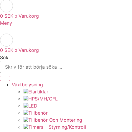
0
SEK
Varukorg
0
Meny
0
SEK
Varukorg
0
Sök
Växtbelysning
Elartiklar
HPS/MH/CFL
LED
Tillbehör
Tillbehör Och Montering
Timers – Styrning/Kontroll