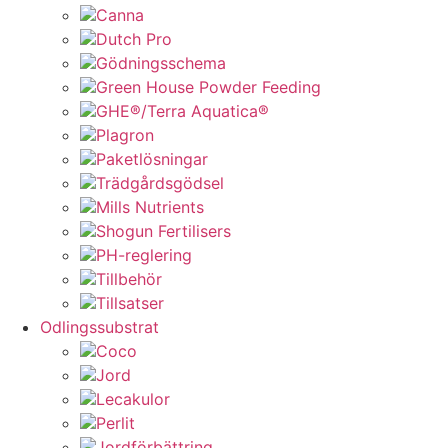
Canna
Dutch Pro
Gödningsschema
Green House Powder Feeding
GHE®/Terra Aquatica®
Plagron
Paketlösningar
Trädgårdsgödsel
Mills Nutrients
Shogun Fertilisers
PH-reglering
Tillbehör
Tillsatser
Odlingssubstrat
Coco
Jord
Lecakulor
Perlit
Jordförbättring