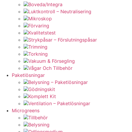
Boveda/Integra
Luktkontroll – Neutralisering
Mikroskop
Förvaring
Kvalitetstest
Strykpåsar – Förslutningspåsar
Trimning
Torkning
Vakuum & Försegling
Vågar Och Tillbehör
Paketlösningar
Belysning – Paketlösningar
Gödningskit
Komplett Kit
Ventilation – Paketlösningar
Microgreens
Tillbehör
Belysning
Odlingsmedium