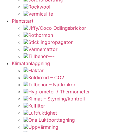
Rockwool
Vermiculite
Plantstart
Jiffy/Coco Odlingsbrickor
Rothormon
Sticklingpropagator
Värmemattor
Tillbehör—-
Klimatanläggning
Fläktar
Koldioxid – CO2
Tillbehör – Nätkrukor
Hygrometer / Thermometer
Klimat – Styrning/kontroll
Kulfilter
Luftfuktighet
Ona Luktborttagning
Uppvärmning