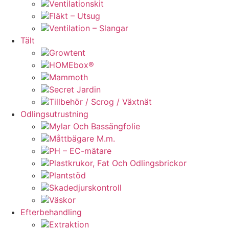
Ventilationskit
Fläkt – Utsug
Ventilation – Slangar
Tält
Growtent
HOMEbox®
Mammoth
Secret Jardin
Tillbehör / Scrog / Växtnät
Odlingsutrustning
Mylar Och Bassängfolie
Måttbägare M.m.
PH – EC-mätare
Plastkrukor, Fat Och Odlingsbrickor
Plantstöd
Skadedjurskontroll
Väskor
Efterbehandling
Extraktion