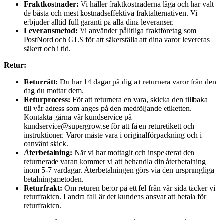
Fraktkostnader:
Vi håller fraktkostnaderna låga och har valt
de bästa och mest kostnadseffektiva fraktalternativen. Vi
erbjuder alltid full garanti på alla dina leveranser.
Leveransmetod:
Vi använder pålitliga fraktföretag som
PostNord och GLS för att säkerställa att dina varor levereras
säkert och i tid.
Retur:
Returrätt:
Du har 14 dagar på dig att returnera varor från den
dag du mottar dem.
Returprocess:
För att returnera en vara, skicka den tillbaka
till vår adress som anges på den medföljande etiketten.
Kontakta gärna vår kundservice på
kundservice@supergrow.se för att få en returetikett och
instruktioner. Varor måste vara i originalförpackning och i
oanvänt skick.
Återbetalning:
När vi har mottagit och inspekterat den
returnerade varan kommer vi att behandla din återbetalning
inom 5-7 vardagar. Återbetalningen görs via den ursprungliga
betalningsmetoden.
Returfrakt:
Om returen beror på ett fel från vår sida täcker vi
returfrakten. I andra fall är det kundens ansvar att betala för
returfrakten.