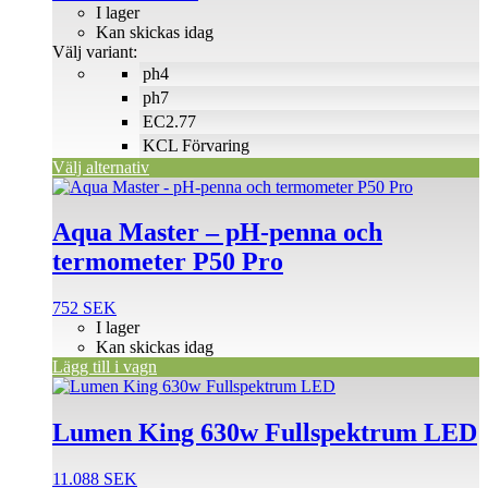
135 SEK
I lager
De
till
Kan skickas idag
olika
150 SEK
Välj variant:
alternativen
ph4
kan
väljas
ph7
på
EC2.77
produktsidan
KCL Förvaring
Välj alternativ
Aqua Master – pH-penna och
termometer P50 Pro
752
SEK
I lager
Kan skickas idag
Lägg till i vagn
Lumen King 630w Fullspektrum LED
11.088
SEK