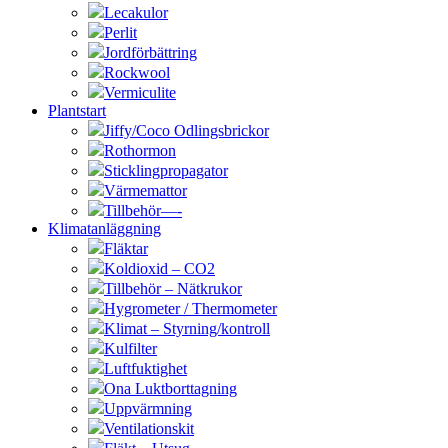
Lecakulor
Perlit
Jordförbättring
Rockwool
Vermiculite
Plantstart
Jiffy/Coco Odlingsbrickor
Rothormon
Sticklingpropagator
Värmemattor
Tillbehör—-
Klimatanläggning
Fläktar
Koldioxid – CO2
Tillbehör – Nätkrukor
Hygrometer / Thermometer
Klimat – Styrning/kontroll
Kulfilter
Luftfuktighet
Ona Luktborttagning
Uppvärmning
Ventilationskit