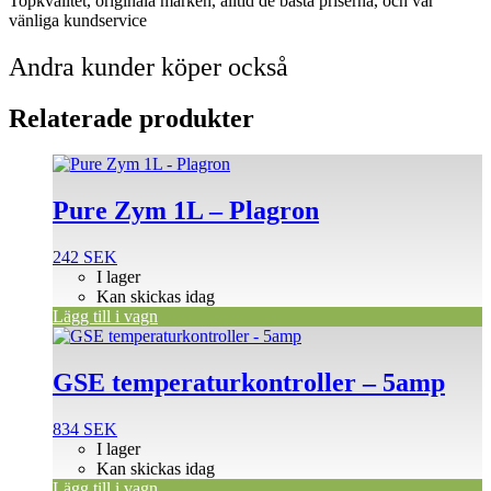
Topkvalitet, originala märken, alltid de bästa priserna, och vår
vänliga kundservice
Andra kunder köper också
Relaterade produkter
Pure Zym 1L – Plagron
242
SEK
I lager
Kan skickas idag
Lägg till i vagn
GSE temperaturkontroller – 5amp
834
SEK
I lager
Kan skickas idag
Lägg till i vagn