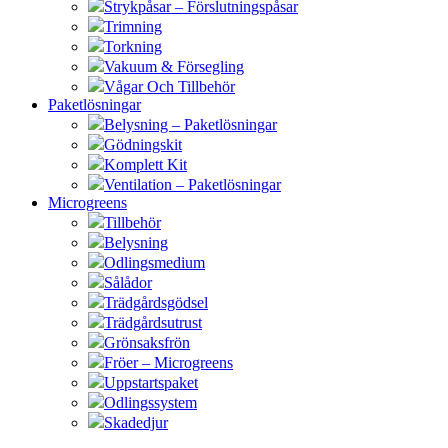
Strykpåsar – Förslutningspåsar
Trimning
Torkning
Vakuum & Försegling
Vågar Och Tillbehör
Paketlösningar
Belysning – Paketlösningar
Gödningskit
Komplett Kit
Ventilation – Paketlösningar
Microgreens
Tillbehör
Belysning
Odlingsmedium
Sålådor
Trädgårdsgödsel
Trädgårdsutrust
Grönsaksfrön
Fröer – Microgreens
Uppstartspaket
Odlingssystem
Skadedjur