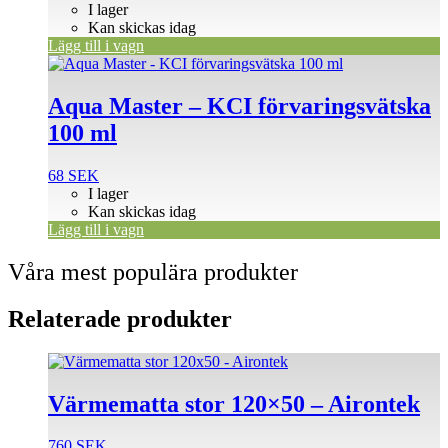
I lager
Kan skickas idag
Lägg till i vagn
Aqua Master – KCI förvaringsvätska
100 ml
68
SEK
I lager
Kan skickas idag
Lägg till i vagn
Våra mest populära produkter
Relaterade produkter
Värmematta stor 120×50 – Airontek
760
SEK