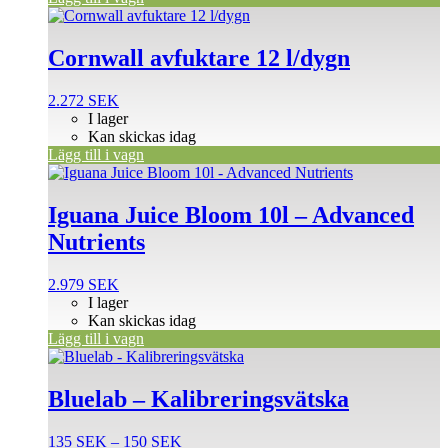
Cornwall avfuktare 12 l/dygn
2.272
SEK
I lager
Kan skickas idag
Lägg till i vagn
Iguana Juice Bloom 10l – Advanced
Nutrients
2.979
SEK
I lager
Kan skickas idag
Lägg till i vagn
Den
här
produkten
Bluelab – Kalibreringsvätska
har
flera
Prisintervall:
135
SEK
–
150
SEK
varianter.