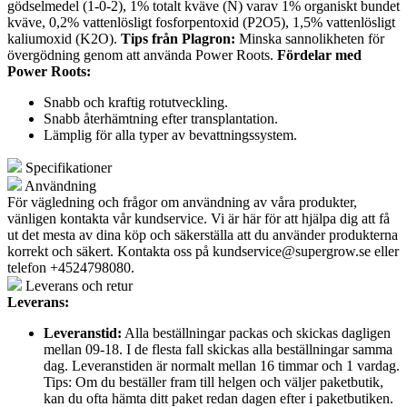
gödselmedel (1-0-2), 1% totalt kväve (N) varav 1% organiskt bundet
kväve, 0,2% vattenlösligt fosforpentoxid (P2O5), 1,5% vattenlösligt
kaliumoxid (K2O).
Tips från Plagron:
Minska sannolikheten för
övergödning genom att använda Power Roots.
Fördelar med
Power Roots:
Snabb och kraftig rotutveckling.
Snabb återhämtning efter transplantation.
Lämplig för alla typer av bevattningssystem.
Specifikationer
Användning
För vägledning och frågor om användning av våra produkter,
vänligen kontakta vår kundservice. Vi är här för att hjälpa dig att få
ut det mesta av dina köp och säkerställa att du använder produkterna
korrekt och säkert. Kontakta oss på
kundservice@supergrow.se
eller
telefon +4524798080.
Leverans och retur
Leverans:
Leveranstid:
Alla beställningar packas och skickas dagligen
mellan 09-18. I de flesta fall skickas alla beställningar samma
dag. Leveranstiden är normalt mellan 16 timmar och 1 vardag.
Tips: Om du beställer fram till helgen och väljer paketbutik,
kan du ofta hämta ditt paket redan dagen efter i paketbutiken.