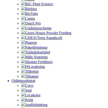
BiG Plant Science
Biobizz
BioTabs
Canna
Dutch Pro
Gödningsschema
Green House Powder Feeding
GHE®/Terra Aquatica®
Plagron
Paketlösningar
Trädgårdsgödsel
Mills Nutrients
Shogun Fertilisers
PH-reglering
Tillbehör
Tillsatser
Odlingssubstrat
Coco
Jord
Lecakulor
Perlit
Jordförbättring