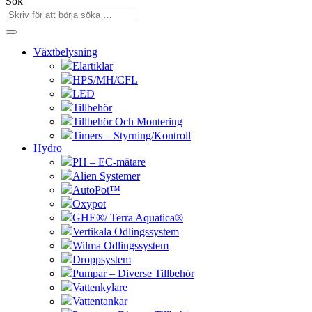
Sök
Växtbelysning
Elartiklar
HPS/MH/CFL
LED
Tillbehör
Tillbehör Och Montering
Timers – Styrning/Kontroll
Hydro
PH – EC-mätare
Alien Systemer
AutoPot™
Oxypot
GHE®/ Terra Aquatica®
Vertikala Odlingssystem
Wilma Odlingssystem
Droppsystem
Pumpar – Diverse Tillbehör
Vattenkylare
Vattentankar