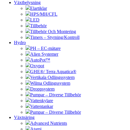
Växtbelysning
Elartiklar
HPS/MH/CFL
LED
Tillbehör
Tillbehör Och Montering
Timers – Styrning/Kontroll
Hydro
PH – EC-mätare
Alien Systemer
AutoPot™
Oxypot
GHE®/ Terra Aquatica®
Vertikala Odlingssystem
Wilma Odlingssystem
Droppsystem
Pumpar – Diverse Tillbehör
Vattenkylare
Vattentankar
Pumpar – Diverse Tillbehör
Växtnäring
Advanced Nutrients
Atami