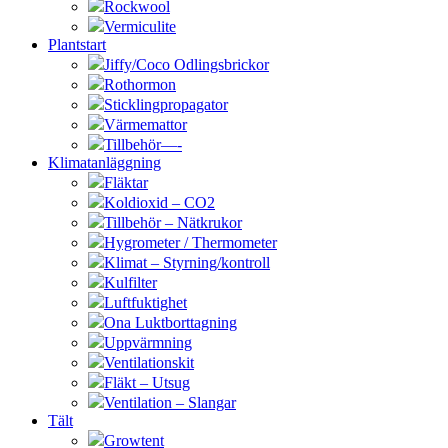
Rockwool
Vermiculite
Plantstart
Jiffy/Coco Odlingsbrickor
Rothormon
Sticklingpropagator
Värmemattor
Tillbehör—-
Klimatanläggning
Fläktar
Koldioxid – CO2
Tillbehör – Nätkrukor
Hygrometer / Thermometer
Klimat – Styrning/kontroll
Kulfilter
Luftfuktighet
Ona Luktborttagning
Uppvärmning
Ventilationskit
Fläkt – Utsug
Ventilation – Slangar
Tält
Growtent