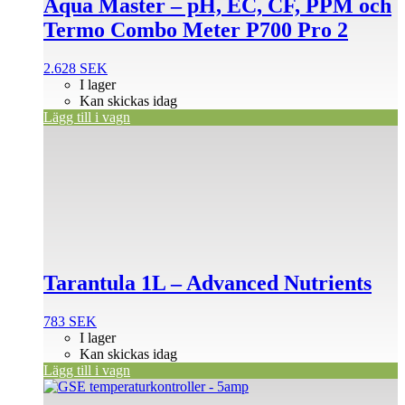
Aqua Master – pH, EC, CF, PPM och
Termo Combo Meter P700 Pro 2
2.628
SEK
I lager
Kan skickas idag
Lägg till i vagn
Tarantula 1L – Advanced Nutrients
783
SEK
I lager
Kan skickas idag
Lägg till i vagn