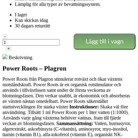
Lämplig för alla typer av bevattningssystem.
I lager
Kan skickas idag
30 dagars returrätt
Power
-
Lägg till i vagn
Roots
1L
+
-
Beskrivning
Plagron
mängd
Power Roots – Plagron
Power Roots från Plagron stimulerar rotväxt och ökar växtens
motståndskraft. Power Roots är en organisk rotstimulator och
används i tillväxtfasen samt under de första veckorna av
blomningsfasen. Den verkar snabbt, är ekonomisk och absorberas
av växten nästan omedelbart. Power Roots säkerställer
startutvecklingen för starka växter
Instruktioner:
Skaka väl före
användning. Tillsätt 1 ml Power Roots per 1 liter vatten (1:1000).
Används varje gång växterna behöver vattnas, fram till fjärde
veckan av blomningsfasen.
Sammansättning:
Vatten, humusyror,
algerextrakt, askorbinsyra (C-vitamin), aminosyror, myo-inositol,
tiamin (vitamin B1), alfa-tokoferol (vitamin E), organiskt NK-