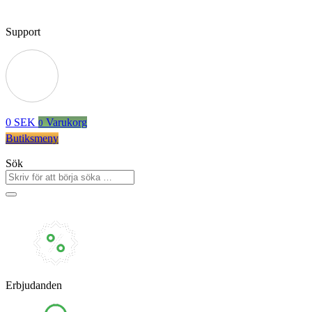
Support
0
SEK
Varukorg
0
Butiksmeny
Sök
Erbjudanden