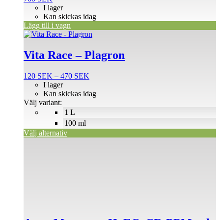
I lager
Kan skickas idag
Lägg till i vagn
Den
här
produkten
Vita Race – Plagron
har
flera
Prisintervall:
120
SEK
–
470
SEK
varianter.
120 SEK
I lager
De
till
Kan skickas idag
olika
470 SEK
Välj variant:
alternativen
1 L
kan
väljas
100 ml
på
Välj alternativ
produktsidan