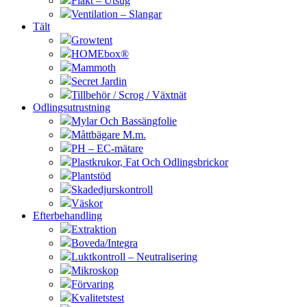
Fläkt – Utsug
Ventilation – Slangar
Tält
Growtent
HOMEbox®
Mammoth
Secret Jardin
Tillbehör / Scrog / Växtnät
Odlingsutrustning
Mylar Och Bassängfolie
Måttbägare M.m.
PH – EC-mätare
Plastkrukor, Fat Och Odlingsbrickor
Plantstöd
Skadedjurskontroll
Väskor
Efterbehandling
Extraktion
Boveda/Integra
Luktkontroll – Neutralisering
Mikroskop
Förvaring
Kvalitetstest