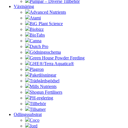
Pumpar – Diverse Tillbehör
Växtnäring
Advanced Nutrients
Atami
BiG Plant Science
Biobizz
BioTabs
Canna
Dutch Pro
Gödningsschema
Green House Powder Feeding
GHE®/Terra Aquatica®
Plagron
Paketlösningar
Trädgårdsgödsel
Mills Nutrients
Shogun Fertilisers
PH-reglering
Tillbehör
Tillsatser
Odlingssubstrat
Coco
Jord