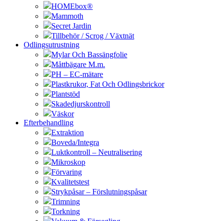
HOMEbox®
Mammoth
Secret Jardin
Tillbehör / Scrog / Växtnät
Odlingsutrustning
Mylar Och Bassängfolie
Måttbägare M.m.
PH – EC-mätare
Plastkrukor, Fat Och Odlingsbrickor
Plantstöd
Skadedjurskontroll
Väskor
Efterbehandling
Extraktion
Boveda/Integra
Luktkontroll – Neutralisering
Mikroskop
Förvaring
Kvalitetstest
Strykpåsar – Förslutningspåsar
Trimning
Torkning