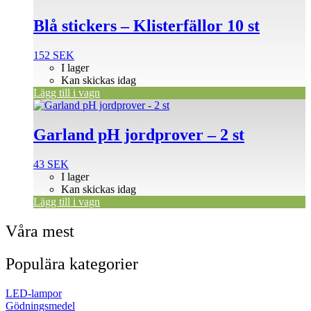
Blå stickers – Klisterfällor 10 st
152
SEK
I lager
Kan skickas idag
Lägg till i vagn
Garland pH jordprover – 2 st
43
SEK
I lager
Kan skickas idag
Lägg till i vagn
Våra mest
Populära kategorier
LED-lampor
Gödningsmedel