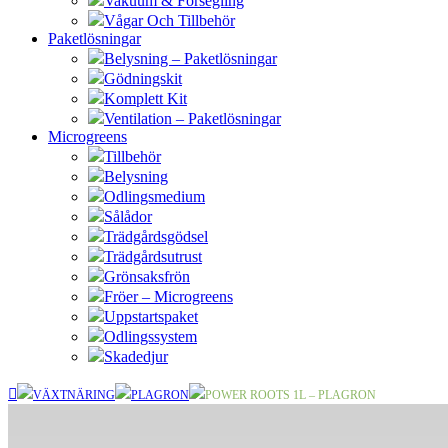
Vakuum & Försegling
Vågar Och Tillbehör
Paketlösningar
Belysning – Paketlösningar
Gödningskit
Komplett Kit
Ventilation – Paketlösningar
Microgreens
Tillbehör
Belysning
Odlingsmedium
Sålådor
Trädgårdsgödsel
Trädgårdsutrust
Grönsaksfrön
Fröer – Microgreens
Uppstartspaket
Odlingssystem
Skadedjur
VÄXTNÄRING
PLAGRON
POWER ROOTS 1L – PLAGRON