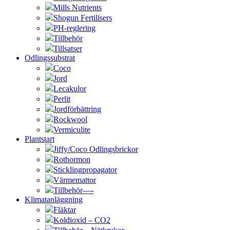
Mills Nutrients
Shogun Fertilisers
PH-reglering
Tillbehör
Tillsatser
Odlingssubstrat
Coco
Jord
Lecakulor
Perlit
Jordförbättring
Rockwool
Vermiculite
Plantstart
Jiffy/Coco Odlingsbrickor
Rothormon
Sticklingpropagator
Värmemattor
Tillbehör—-
Klimatanläggning
Fläktar
Koldioxid – CO2