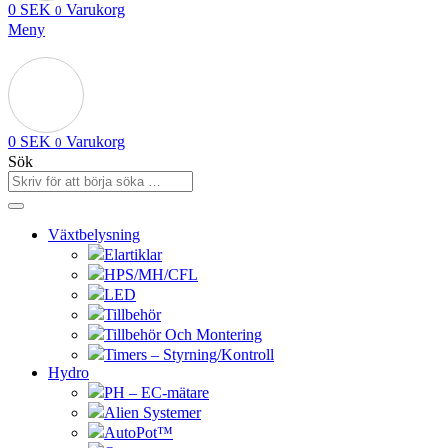
0
SEK
Varukorg
0
Meny
0
SEK
Varukorg
0
Sök
Växtbelysning
Elartiklar
HPS/MH/CFL
LED
Tillbehör
Tillbehör Och Montering
Timers – Styrning/Kontroll
Hydro
PH – EC-mätare
Alien Systemer
AutoPot™