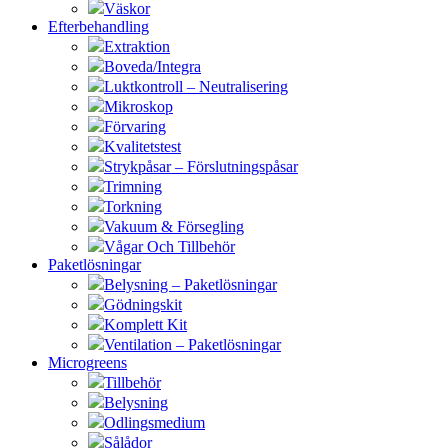
Väskor
Efterbehandling
Extraktion
Boveda/Integra
Luktkontroll – Neutralisering
Mikroskop
Förvaring
Kvalitetstest
Strykpåsar – Förslutningspåsar
Trimning
Torkning
Vakuum & Försegling
Vågar Och Tillbehör
Paketlösningar
Belysning – Paketlösningar
Gödningskit
Komplett Kit
Ventilation – Paketlösningar
Microgreens
Tillbehör
Belysning
Odlingsmedium
Sålådor