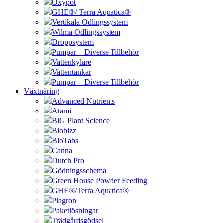
Oxypot
GHE®/ Terra Aquatica®
Vertikala Odlingssystem
Wilma Odlingssystem
Droppsystem
Pumpar – Diverse Tillbehör
Vattenkylare
Vattentankar
Pumpar – Diverse Tillbehör
Växtnäring
Advanced Nutrients
Atami
BiG Plant Science
Biobizz
BioTabs
Canna
Dutch Pro
Gödningsschema
Green House Powder Feeding
GHE®/Terra Aquatica®
Plagron
Paketlösningar
Trädgårdsgödsel