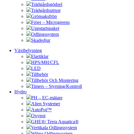
Trädgårdsgödsel
Trädgårdsutrust
Grönsaksfrön
Fröer – Microgreens
Uppstartspaket
Odlingssystem
Skadedjur
Växtbelysning
Elartiklar
HPS/MH/CFL
LED
Tillbehör
Tillbehör Och Montering
Timers – Styrning/Kontroll
Hydro
PH – EC-mätare
Alien Systemer
AutoPot™
Oxypot
GHE®/ Terra Aquatica®
Vertikala Odlingssystem
Wilma Odlingssystem