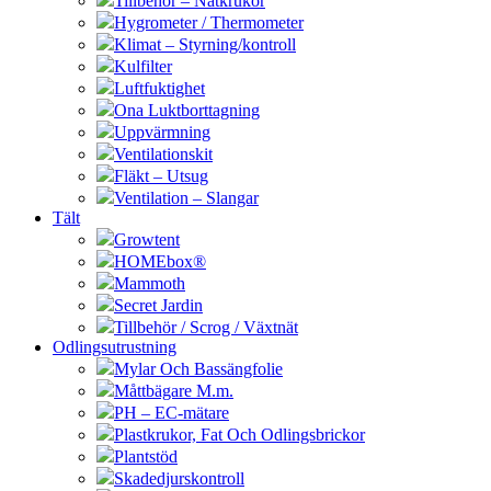
Tillbehör – Nätkrukor
Hygrometer / Thermometer
Klimat – Styrning/kontroll
Kulfilter
Luftfuktighet
Ona Luktborttagning
Uppvärmning
Ventilationskit
Fläkt – Utsug
Ventilation – Slangar
Tält
Growtent
HOMEbox®
Mammoth
Secret Jardin
Tillbehör / Scrog / Växtnät
Odlingsutrustning
Mylar Och Bassängfolie
Måttbägare M.m.
PH – EC-mätare
Plastkrukor, Fat Och Odlingsbrickor
Plantstöd
Skadedjurskontroll