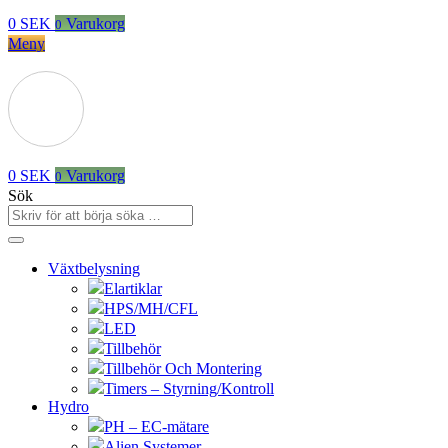
0
SEK
Varukorg
0
Meny
0
SEK
Varukorg
0
Sök
Växtbelysning
Elartiklar
HPS/MH/CFL
LED
Tillbehör
Tillbehör Och Montering
Timers – Styrning/Kontroll
Hydro
PH – EC-mätare
Alien Systemer