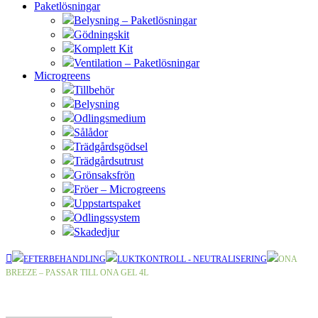
Paketlösningar
Belysning – Paketlösningar
Gödningskit
Komplett Kit
Ventilation – Paketlösningar
Microgreens
Tillbehör
Belysning
Odlingsmedium
Sålådor
Trädgårdsgödsel
Trädgårdsutrust
Grönsaksfrön
Fröer – Microgreens
Uppstartspaket
Odlingssystem
Skadedjur
EFTERBEHANDLING
LUKTKONTROLL - NEUTRALISERING
ONA
BREEZE – PASSAR TILL ONA GEL 4L