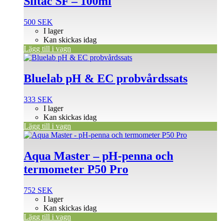
Siltac SF – 100ml
500
SEK
I lager
Kan skickas idag
Lägg till i vagn
Bluelab pH & EC probvårdssats
333
SEK
I lager
Kan skickas idag
Lägg till i vagn
Aqua Master – pH-penna och
termometer P50 Pro
752
SEK
I lager
Kan skickas idag
Lägg till i vagn