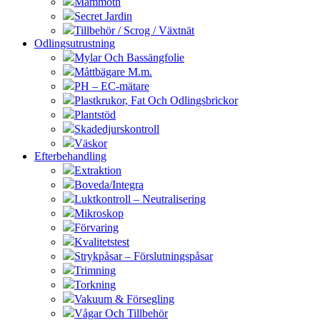
Mammoth
Secret Jardin
Tillbehör / Scrog / Växtnät
Odlingsutrustning
Mylar Och Bassängfolie
Måttbägare M.m.
PH – EC-mätare
Plastkrukor, Fat Och Odlingsbrickor
Plantstöd
Skadedjurskontroll
Väskor
Efterbehandling
Extraktion
Boveda/Integra
Luktkontroll – Neutralisering
Mikroskop
Förvaring
Kvalitetstest
Strykpåsar – Förslutningspåsar
Trimning
Torkning
Vakuum & Försegling
Vågar Och Tillbehör