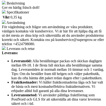
Beskrivning
till
Ger en härlig fräsch doft!
ona
gel
Specifikationer
4l
Vikt
0,35 kg
mängd
Användning
För vägledning och frågor om användning av våra produkter,
vänligen kontakta vår kundservice. Vi är här för att hjälpa dig att få
ut det mesta av dina köp och säkerställa att du använder produkterna
korrekt och säkert. Kontakta oss på
kundservice@supergrow.se
eller
telefon +4524798080.
Leverans och retur
Leverans:
Leveranstid:
Alla beställningar packas och skickas dagligen
mellan 09-18. I de flesta fall skickas alla beställningar samma
dag. Leveranstiden är normalt mellan 16 timmar och 1 vardag.
Tips: Om du beställer fram till helgen och väljer paketbutik,
kan du ofta hämta ditt paket redan dagen efter i paketbutiken.
Fraktkostnader:
Vi håller fraktkostnaderna låga och har valt
de bästa och mest kostnadseffektiva fraktalternativen. Vi
erbjuder alltid full garanti på alla dina leveranser.
Leveransmetod:
Vi använder pålitliga fraktföretag som
PostNord och GLS för att säkerställa att dina varor levereras
säkert och i tid.