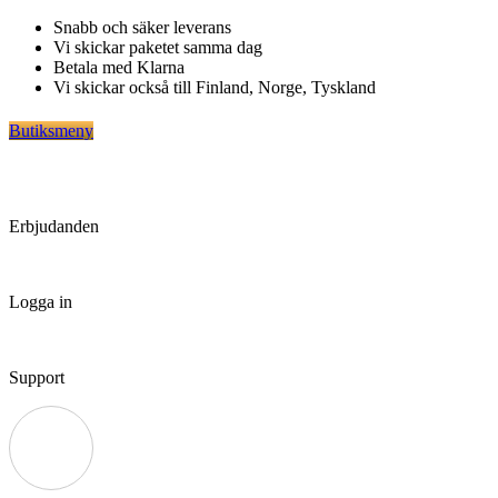
Hoppa
Snabb och säker leverans
till
Vi skickar paketet samma dag
innehåll
Betala med Klarna
Vi skickar också till Finland, Norge, Tyskland
Butiksmeny
Erbjudanden
Logga in
Support