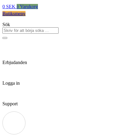
0
SEK
Varukorg
0
Butiksmeny
Sök
Erbjudanden
Logga in
Support