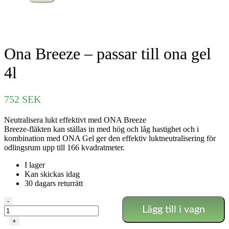
Ona Breeze – passar till ona gel
4l
752
SEK
Neutralisera lukt effektivt med ONA Breeze
Breeze-fläkten kan ställas in med hög och låg hastighet och i
kombination med ONA Gel ger den effektiv luktneutralisering för
odlingsrum upp till 166 kvadratmeter.
I lager
Kan skickas idag
30 dagars returrätt
Ona
-
Lägg till i vagn
Breeze
-
+
passar