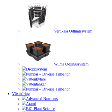
Vertikala Odlingssystem
Wilma Odlingssystem
Droppsystem
Pumpar – Diverse Tillbehör
Vattenkylare
Vattentankar
Pumpar – Diverse Tillbehör
Växtnäring
Advanced Nutrients
Atami
BiG Plant Science