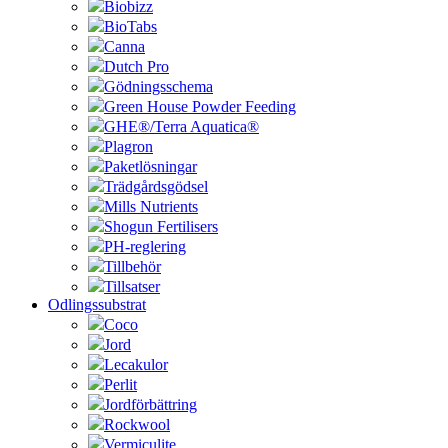
Biobizz
BioTabs
Canna
Dutch Pro
Gödningsschema
Green House Powder Feeding
GHE®/Terra Aquatica®
Plagron
Paketlösningar
Trädgårdsgödsel
Mills Nutrients
Shogun Fertilisers
PH-reglering
Tillbehör
Tillsatser
Odlingssubstrat
Coco
Jord
Lecakulor
Perlit
Jordförbättring
Rockwool
Vermiculite