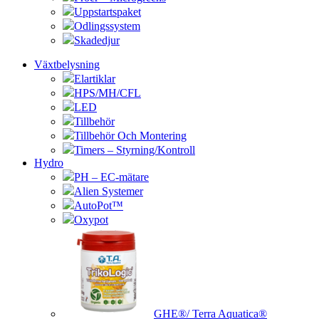
Uppstartspaket
Odlingssystem
Skadedjur
Växtbelysning
Elartiklar
HPS/MH/CFL
LED
Tillbehör
Tillbehör Och Montering
Timers – Styrning/Kontroll
Hydro
PH – EC-mätare
Alien Systemer
AutoPot™
Oxypot
GHE®/ Terra Aquatica®