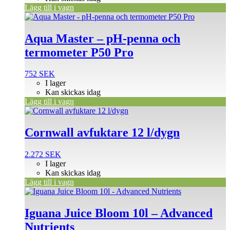
Lägg till i vagn
Aqua Master – pH-penna och
termometer P50 Pro
752
SEK
I lager
Kan skickas idag
Lägg till i vagn
Cornwall avfuktare 12 l/dygn
2.272
SEK
I lager
Kan skickas idag
Lägg till i vagn
Iguana Juice Bloom 10l – Advanced
Nutrients