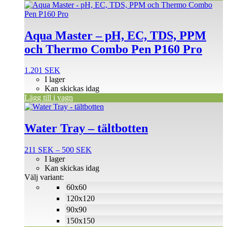
Aqua Master – pH, EC, TDS, PPM
och Thermo Combo Pen P160 Pro
1.201
SEK
I lager
Kan skickas idag
Lägg till i vagn
Den
här
produkten
Water Tray – tältbotten
har
flera
Prisintervall:
211
SEK
–
500
SEK
varianter.
211 SEK
I lager
De
till
Kan skickas idag
olika
500 SEK
Välj variant:
alternativen
60x60
kan
väljas
120x120
på
90x90
produktsidan
150x150