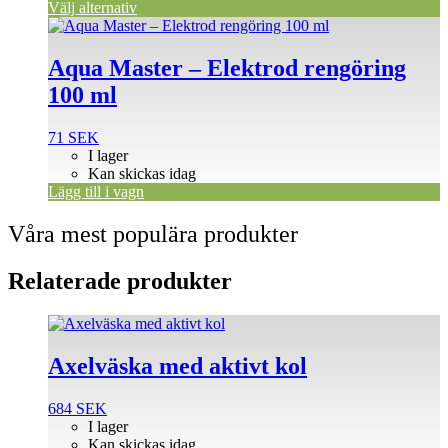
Välj alternativ
Aqua Master – Elektrod rengöring
100 ml
71
SEK
I lager
Kan skickas idag
Lägg till i vagn
Våra mest populära produkter
Relaterade produkter
Axelväska med aktivt kol
684
SEK
I lager
Kan skickas idag