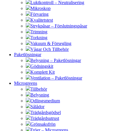
Luktkontroll – Neutralisering
Mikroskop
Förvaring
Kvalitetstest
Strykpåsar – Förslutningspåsar
Trimning
Torkning
Vakuum & Försegling
Vågar Och Tillbehör
Paketlösningar
Belysning – Paketlösningar
Gödningskit
Komplett Kit
Ventilation – Paketlösningar
Microgreens
Tillbehör
Belysning
Odlingsmedium
Sålådor
Trädgårdsgödsel
Trädgårdsutrust
Grönsaksfrön
Fröer – Microgreens