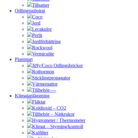
Tillsatser
Odlingssubstrat
Coco
Jord
Lecakulor
Perlit
Jordförbättring
Rockwool
Vermiculite
Plantstart
Jiffy/Coco Odlingsbrickor
Rothormon
Sticklingpropagator
Värmemattor
Tillbehör—-
Klimatanläggning
Fläktar
Koldioxid – CO2
Tillbehör – Nätkrukor
Hygrometer / Thermometer
Klimat – Styrning/kontroll
Kulfilter