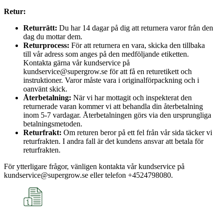
Retur:
Returrätt:
Du har 14 dagar på dig att returnera varor från den
dag du mottar dem.
Returprocess:
För att returnera en vara, skicka den tillbaka
till vår adress som anges på den medföljande etiketten.
Kontakta gärna vår kundservice på
kundservice@supergrow.se för att få en returetikett och
instruktioner. Varor måste vara i originalförpackning och i
oanvänt skick.
Återbetalning:
När vi har mottagit och inspekterat den
returnerade varan kommer vi att behandla din återbetalning
inom 5-7 vardagar. Återbetalningen görs via den ursprungliga
betalningsmetoden.
Returfrakt:
Om returen beror på ett fel från vår sida täcker vi
returfrakten. I andra fall är det kundens ansvar att betala för
returfrakten.
För ytterligare frågor, vänligen kontakta vår kundservice på
kundservice@supergrow.se eller telefon +4524798080.