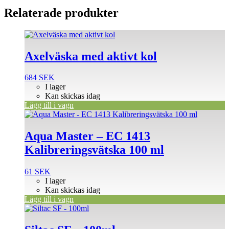
Relaterade produkter
Axelväska med aktivt kol
684
SEK
I lager
Kan skickas idag
Lägg till i vagn
Aqua Master – EC 1413
Kalibreringsvätska 100 ml
61
SEK
I lager
Kan skickas idag
Lägg till i vagn