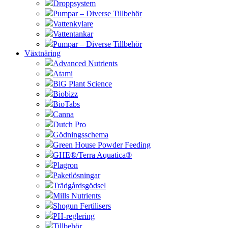
Droppsystem
Pumpar – Diverse Tillbehör
Vattenkylare
Vattentankar
Pumpar – Diverse Tillbehör
Växtnäring
Advanced Nutrients
Atami
BiG Plant Science
Biobizz
BioTabs
Canna
Dutch Pro
Gödningsschema
Green House Powder Feeding
GHE®/Terra Aquatica®
Plagron
Paketlösningar
Trädgårdsgödsel
Mills Nutrients
Shogun Fertilisers
PH-reglering
Tillbehör