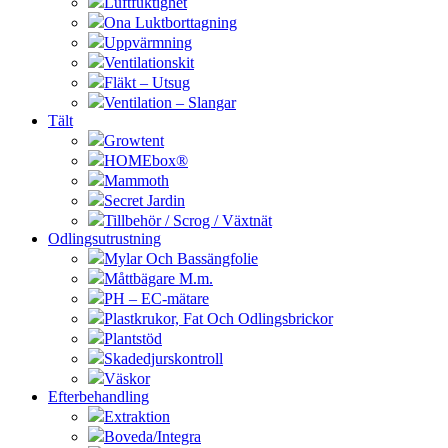
Luftfuktighet
Ona Luktborttagning
Uppvärmning
Ventilationskit
Fläkt – Utsug
Ventilation – Slangar
Tält
Growtent
HOMEbox®
Mammoth
Secret Jardin
Tillbehör / Scrog / Växtnät
Odlingsutrustning
Mylar Och Bassängfolie
Måttbägare M.m.
PH – EC-mätare
Plastkrukor, Fat Och Odlingsbrickor
Plantstöd
Skadedjurskontroll
Väskor
Efterbehandling
Extraktion
Boveda/Integra