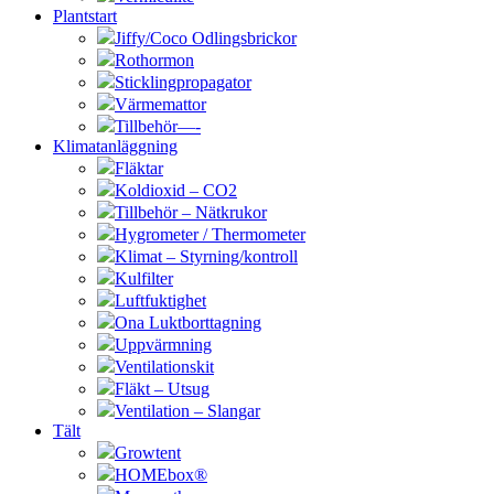
Plantstart
Jiffy/Coco Odlingsbrickor
Rothormon
Sticklingpropagator
Värmemattor
Tillbehör—-
Klimatanläggning
Fläktar
Koldioxid – CO2
Tillbehör – Nätkrukor
Hygrometer / Thermometer
Klimat – Styrning/kontroll
Kulfilter
Luftfuktighet
Ona Luktborttagning
Uppvärmning
Ventilationskit
Fläkt – Utsug
Ventilation – Slangar
Tält
Growtent
HOMEbox®