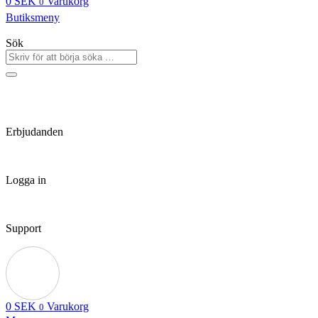
0
SEK
Varukorg
0
Butiksmeny
Sök
Erbjudanden
Logga in
Support
0
SEK
Varukorg
0