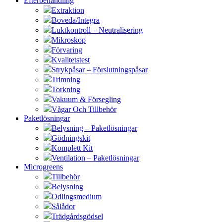
Efterbehandling
Extraktion
Boveda/Integra
Luktkontroll – Neutralisering
Mikroskop
Förvaring
Kvalitetstest
Strykpåsar – Förslutningspåsar
Trimning
Torkning
Vakuum & Försegling
Vågar Och Tillbehör
Paketlösningar
Belysning – Paketlösningar
Gödningskit
Komplett Kit
Ventilation – Paketlösningar
Microgreens
Tillbehör
Belysning
Odlingsmedium
Sålådor
Trädgårdsgödsel