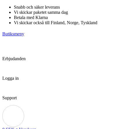
Hoppa
Snabb och säker leverans
till
Vi skickar paketet samma dag
innehåll
Betala med Klarna
Vi skickar också till Finland, Norge, Tyskland
Butiksmeny
Erbjudanden
Logga in
Support