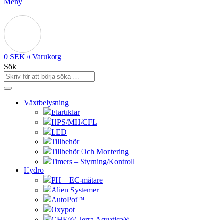
Meny
0
SEK
Varukorg
0
Sök
Växtbelysning
Elartiklar
HPS/MH/CFL
LED
Tillbehör
Tillbehör Och Montering
Timers – Styrning/Kontroll
Hydro
PH – EC-mätare
Alien Systemer
AutoPot™
Oxypot
GHE®/ Terra Aquatica®