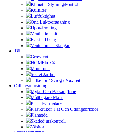
Klimat – Styrning/kontroll
Kulfilter
Luftfuktighet
Ona Luktborttagning
Uppvärmning
Ventilationskit
Fläkt – Utsug
Ventilation – Slangar
Tält
Growtent
HOMEbox®
Mammoth
Secret Jardin
Tillbehör / Scrog / Växtnät
Odlingsutrustning
Mylar Och Bassängfolie
Måttbägare M.m.
PH – EC-mätare
Plastkrukor, Fat Och Odlingsbrickor
Plantstöd
Skadedjurskontroll
Väskor