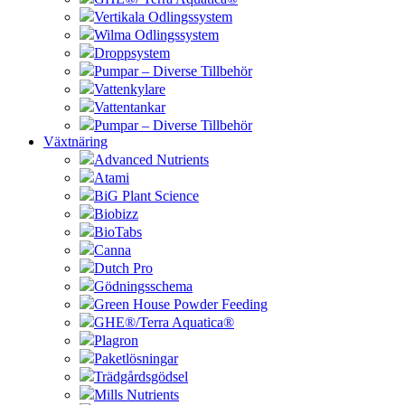
Vertikala Odlingssystem
Wilma Odlingssystem
Droppsystem
Pumpar – Diverse Tillbehör
Vattenkylare
Vattentankar
Pumpar – Diverse Tillbehör
Växtnäring
Advanced Nutrients
Atami
BiG Plant Science
Biobizz
BioTabs
Canna
Dutch Pro
Gödningsschema
Green House Powder Feeding
GHE®/Terra Aquatica®
Plagron
Paketlösningar
Trädgårdsgödsel
Mills Nutrients