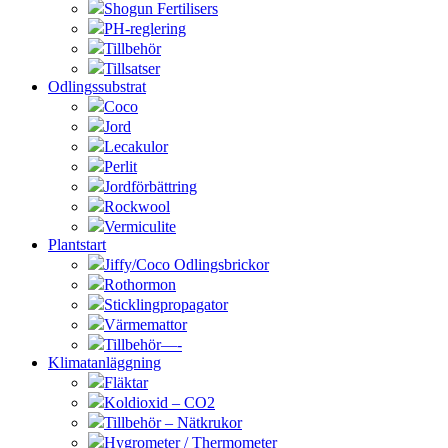
Shogun Fertilisers
PH-reglering
Tillbehör
Tillsatser
Odlingssubstrat
Coco
Jord
Lecakulor
Perlit
Jordförbättring
Rockwool
Vermiculite
Plantstart
Jiffy/Coco Odlingsbrickor
Rothormon
Sticklingpropagator
Värmemattor
Tillbehör—-
Klimatanläggning
Fläktar
Koldioxid – CO2
Tillbehör – Nätkrukor
Hygrometer / Thermometer