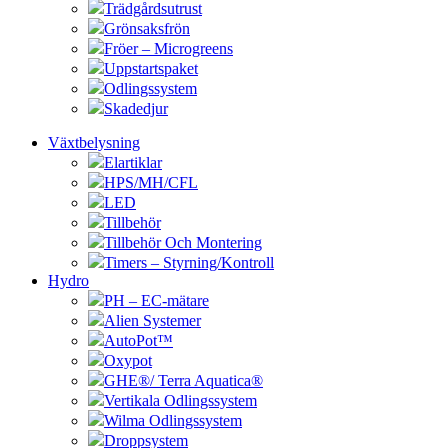
Trädgårdsutrust
Grönsaksfrön
Fröer – Microgreens
Uppstartspaket
Odlingssystem
Skadedjur
Växtbelysning
Elartiklar
HPS/MH/CFL
LED
Tillbehör
Tillbehör Och Montering
Timers – Styrning/Kontroll
Hydro
PH – EC-mätare
Alien Systemer
AutoPot™
Oxypot
GHE®/ Terra Aquatica®
Vertikala Odlingssystem
Wilma Odlingssystem
Droppsystem