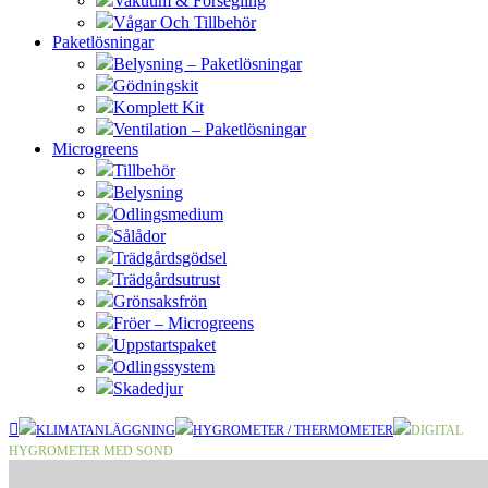
Vakuum & Försegling
Vågar Och Tillbehör
Paketlösningar
Belysning – Paketlösningar
Gödningskit
Komplett Kit
Ventilation – Paketlösningar
Microgreens
Tillbehör
Belysning
Odlingsmedium
Sålådor
Trädgårdsgödsel
Trädgårdsutrust
Grönsaksfrön
Fröer – Microgreens
Uppstartspaket
Odlingssystem
Skadedjur
KLIMATANLÄGGNING
HYGROMETER / THERMOMETER
DIGITAL
HYGROMETER MED SOND