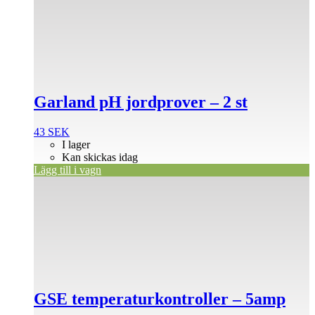
Garland pH jordprover – 2 st
43
SEK
I lager
Kan skickas idag
Lägg till i vagn
GSE temperaturkontroller – 5amp