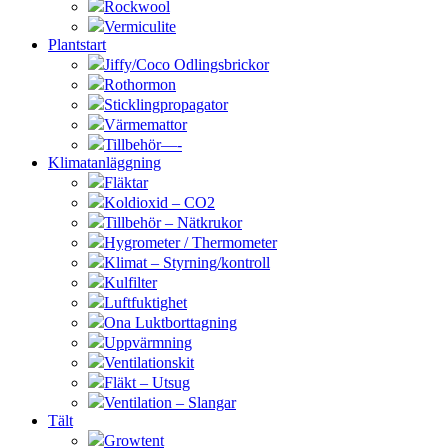
Rockwool
Vermiculite
Plantstart
Jiffy/Coco Odlingsbrickor
Rothormon
Sticklingpropagator
Värmemattor
Tillbehör—-
Klimatanläggning
Fläktar
Koldioxid – CO2
Tillbehör – Nätkrukor
Hygrometer / Thermometer
Klimat – Styrning/kontroll
Kulfilter
Luftfuktighet
Ona Luktborttagning
Uppvärmning
Ventilationskit
Fläkt – Utsug
Ventilation – Slangar
Tält
Growtent