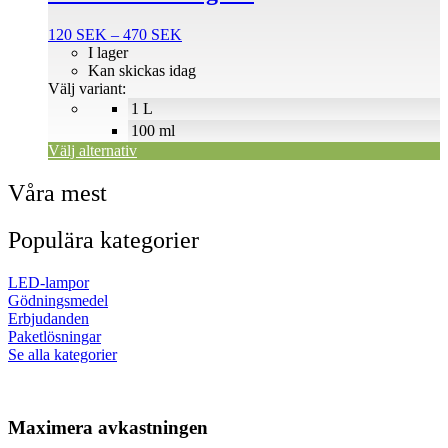
väljas
på
Prisintervall:
120
SEK
–
470
SEK
produktsidan
120 SEK
I lager
till
Kan skickas idag
470 SEK
Välj variant:
1 L
100 ml
Välj alternativ
Våra mest
Populära kategorier
LED-lampor
Gödningsmedel
Erbjudanden
Paketlösningar
Se alla kategorier
Maximera avkastningen