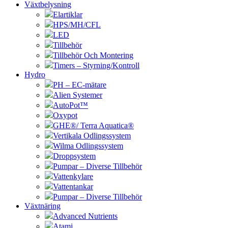
Växtbelysning
Elartiklar
HPS/MH/CFL
LED
Tillbehör
Tillbehör Och Montering
Timers – Styrning/Kontroll
Hydro
PH – EC-mätare
Alien Systemer
AutoPot™
Oxypot
GHE®/ Terra Aquatica®
Vertikala Odlingssystem
Wilma Odlingssystem
Droppsystem
Pumpar – Diverse Tillbehör
Vattenkylare
Vattentankar
Pumpar – Diverse Tillbehör
Växtnäring
Advanced Nutrients
Atami