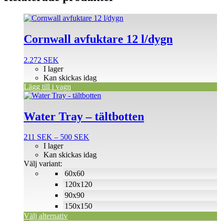
Cornwall avfuktare 12 l/dygn
2.272
SEK
I lager
Kan skickas idag
Lägg till i vagn
Den
här
produkten
Water Tray – tältbotten
har
flera
Prisintervall:
211
SEK
–
500
SEK
varianter.
211 SEK
I lager
De
till
Kan skickas idag
olika
500 SEK
Välj variant:
alternativen
60x60
kan
väljas
120x120
på
90x90
produktsidan
150x150
Välj alternativ