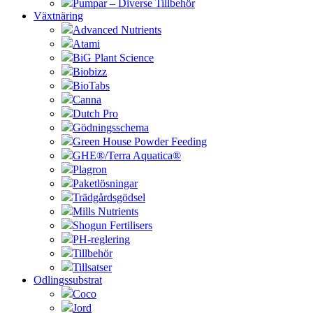
Pumpar – Diverse Tillbehör
Växtnäring
Advanced Nutrients
Atami
BiG Plant Science
Biobizz
BioTabs
Canna
Dutch Pro
Gödningsschema
Green House Powder Feeding
GHE®/Terra Aquatica®
Plagron
Paketlösningar
Trädgårdsgödsel
Mills Nutrients
Shogun Fertilisers
PH-reglering
Tillbehör
Tillsatser
Odlingssubstrat
Coco
Jord