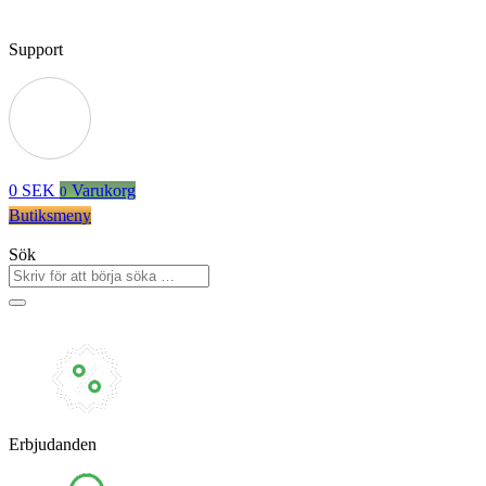
Support
0
SEK
Varukorg
0
Butiksmeny
Sök
Erbjudanden