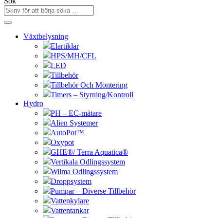
Sök
Växtbelysning
Elartiklar
HPS/MH/CFL
LED
Tillbehör
Tillbehör Och Montering
Timers – Styrning/Kontroll
Hydro
PH – EC-mätare
Alien Systemer
AutoPot™
Oxypot
GHE®/ Terra Aquatica®
Vertikala Odlingssystem
Wilma Odlingssystem
Droppsystem
Pumpar – Diverse Tillbehör
Vattenkylare
Vattentankar