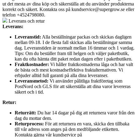
ut det mesta av dina köp och säkerställa att du använder produkterna
korrekt och säkert. Kontakta oss på
kundservice@supergrow.se
eller
telefon +4524798080.
Leverans och retur
Leverans:
Leveranstid:
Alla beställningar packas och skickas dagligen
mellan 09-18. I de flesta fall skickas alla beställningar samma
dag. Leveranstiden är normalt mellan 16 timmar och 1 vardag.
Tips: Om du beställer fram till helgen och väljer paketbutik,
kan du ofta hämta ditt paket redan dagen efter i paketbutiken.
Fraktkostnader:
Vi håller fraktkostnaderna låga och har valt
de bästa och mest kostnadseffektiva fraktalternativen. Vi
erbjuder alltid full garanti på alla dina leveranser.
Leveransmetod:
Vi använder pålitliga fraktföretag som
PostNord och GLS för att säkerställa att dina varor levereras
säkert och i tid.
Retur:
Returrätt:
Du har 14 dagar på dig att returnera varor från den
dag du mottar dem.
Returprocess:
För att returnera en vara, skicka den tillbaka
till vår adress som anges på den medföljande etiketten.
Kontakta gärna vår kundservice på