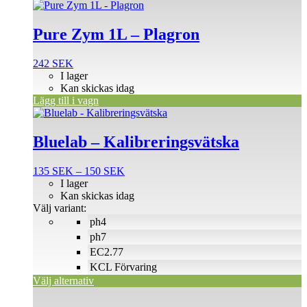
Pure Zym 1L – Plagron
242
SEK
I lager
Kan skickas idag
Lägg till i vagn
Den
här
produkten
Bluelab – Kalibreringsvätska
har
flera
Prisintervall:
135
SEK
–
150
SEK
varianter.
135 SEK
I lager
De
till
Kan skickas idag
olika
150 SEK
Välj variant:
alternativen
ph4
kan
väljas
ph7
på
EC2.77
produktsidan
KCL Förvaring
Välj alternativ