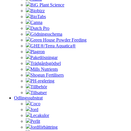
BiG Plant Science
Biobizz
BioTabs
Canna
Dutch Pro
Gödningsschema
Green House Powder Feeding
GHE®/Terra Aquatica®
Plagron
Paketlösningar
Trädgårdsgödsel
Mills Nutrients
Shogun Fertilisers
PH-reglering
Tillbehör
Tillsatser
Odlingssubstrat
Coco
Jord
Lecakulor
Perlit
Jordförbättring