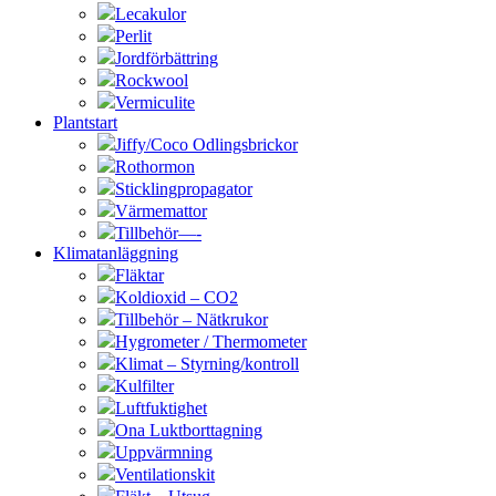
Lecakulor
Perlit
Jordförbättring
Rockwool
Vermiculite
Plantstart
Jiffy/Coco Odlingsbrickor
Rothormon
Sticklingpropagator
Värmemattor
Tillbehör—-
Klimatanläggning
Fläktar
Koldioxid – CO2
Tillbehör – Nätkrukor
Hygrometer / Thermometer
Klimat – Styrning/kontroll
Kulfilter
Luftfuktighet
Ona Luktborttagning
Uppvärmning
Ventilationskit