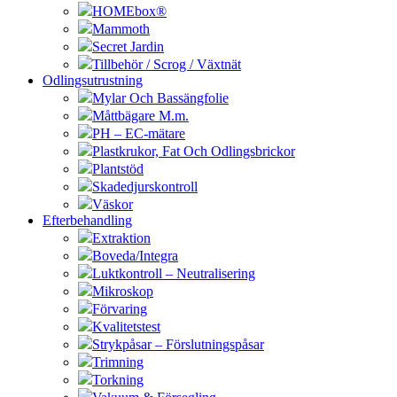
HOMEbox®
Mammoth
Secret Jardin
Tillbehör / Scrog / Växtnät
Odlingsutrustning
Mylar Och Bassängfolie
Måttbägare M.m.
PH – EC-mätare
Plastkrukor, Fat Och Odlingsbrickor
Plantstöd
Skadedjurskontroll
Väskor
Efterbehandling
Extraktion
Boveda/Integra
Luktkontroll – Neutralisering
Mikroskop
Förvaring
Kvalitetstest
Strykpåsar – Förslutningspåsar
Trimning
Torkning