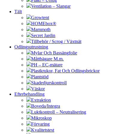
Fläkt – Utsug
Ventilation – Slangar
Tält
Growtent
HOMEbox®
Mammoth
Secret Jardin
Tillbehör / Scrog / Växtnät
Odlingsutrustning
Mylar Och Bassängfolie
Måttbägare M.m.
PH – EC-mätare
Plastkrukor, Fat Och Odlingsbrickor
Plantstöd
Skadedjurskontroll
Väskor
Efterbehandling
Extraktion
Boveda/Integra
Luktkontroll – Neutralisering
Mikroskop
Förvaring
Kvalitetstest