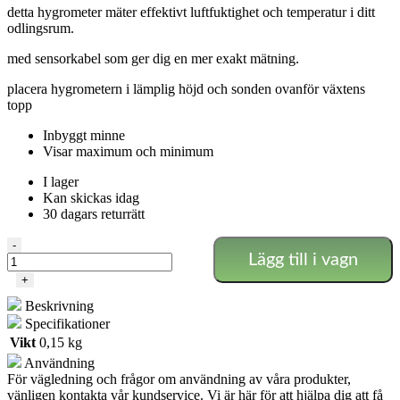
detta hygrometer mäter effektivt luftfuktighet och temperatur i ditt
odlingsrum.
med sensorkabel som ger dig en mer exakt mätning.
placera hygrometern i lämplig höjd och sonden ovanför växtens
topp
Inbyggt minne
Visar maximum och minimum
I lager
Kan skickas idag
30 dagars returrätt
Digital
-
Lägg till i vagn
Hygrometer
med
+
sond
Beskrivning
mängd
Specifikationer
Vikt
0,15 kg
Användning
För vägledning och frågor om användning av våra produkter,
vänligen kontakta vår kundservice. Vi är här för att hjälpa dig att få