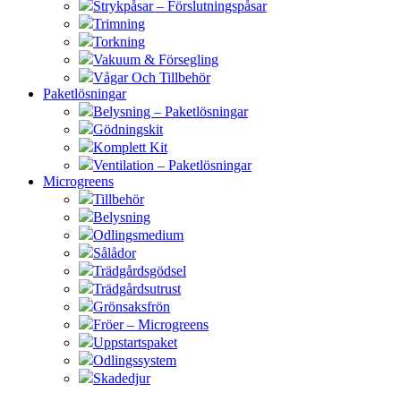
Strykpåsar – Förslutningspåsar
Trimning
Torkning
Vakuum & Försegling
Vågar Och Tillbehör
Paketlösningar
Belysning – Paketlösningar
Gödningskit
Komplett Kit
Ventilation – Paketlösningar
Microgreens
Tillbehör
Belysning
Odlingsmedium
Sålådor
Trädgårdsgödsel
Trädgårdsutrust
Grönsaksfrön
Fröer – Microgreens
Uppstartspaket
Odlingssystem
Skadedjur