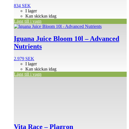
834
SEK
I lager
Kan skickas idag
Lägg till i vagn
Iguana Juice Bloom 10l – Advanced
Nutrients
2.979
SEK
I lager
Kan skickas idag
Lägg till i vagn
Den
här
produkten
har
flera
varianter.
De
olika
alternativen
Vita Race – Plagron
kan