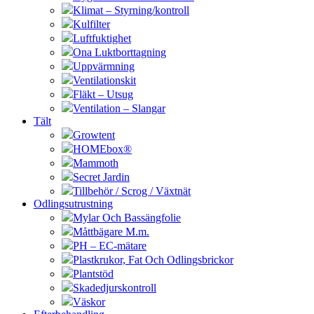
Klimat – Styrning/kontroll
Kulfilter
Luftfuktighet
Ona Luktborttagning
Uppvärmning
Ventilationskit
Fläkt – Utsug
Ventilation – Slangar
Tält
Growtent
HOMEbox®
Mammoth
Secret Jardin
Tillbehör / Scrog / Växtnät
Odlingsutrustning
Mylar Och Bassängfolie
Måttbägare M.m.
PH – EC-mätare
Plastkrukor, Fat Och Odlingsbrickor
Plantstöd
Skadedjurskontroll
Väskor