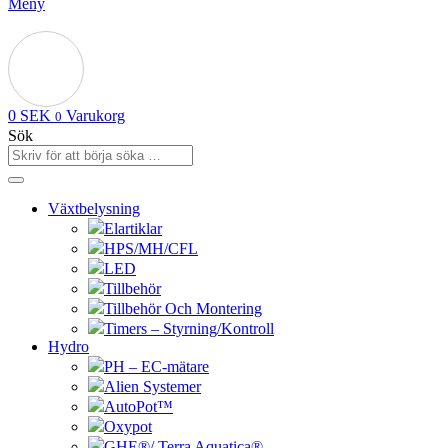
Meny
0
SEK
Varukorg
0
Sök
Växtbelysning
Elartiklar
HPS/MH/CFL
LED
Tillbehör
Tillbehör Och Montering
Timers – Styrning/Kontroll
Hydro
PH – EC-mätare
Alien Systemer
AutoPot™
Oxypot
GHE®/ Terra Aquatica®