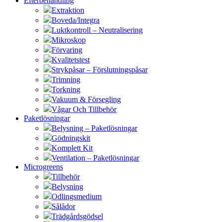
Efterbehandling
Extraktion
Boveda/Integra
Luktkontroll – Neutralisering
Mikroskop
Förvaring
Kvalitetstest
Strykpåsar – Förslutningspåsar
Trimning
Torkning
Vakuum & Försegling
Vågar Och Tillbehör
Paketlösningar
Belysning – Paketlösningar
Gödningskit
Komplett Kit
Ventilation – Paketlösningar
Microgreens
Tillbehör
Belysning
Odlingsmedium
Sålådor
Trädgårdsgödsel