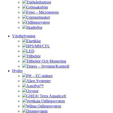
Trädgårdsutrust
Grönsaksfrön
Fröer – Microgreens
Uppstartspaket
Odlingssystem
Skadedjur
Växtbelysning
Elartiklar
HPS/MH/CFL
LED
Tillbehör
Tillbehör Och Montering
Timers – Styrning/Kontroll
Hydro
PH – EC-mätare
Alien Systemer
AutoPot™
Oxypot
GHE®/ Terra Aquatica®
Vertikala Odlingssystem
Wilma Odlingssystem
Droppsystem