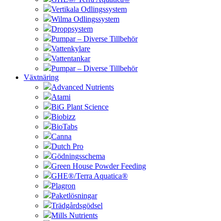
Vertikala Odlingssystem
Wilma Odlingssystem
Droppsystem
Pumpar – Diverse Tillbehör
Vattenkylare
Vattentankar
Pumpar – Diverse Tillbehör
Växtnäring
Advanced Nutrients
Atami
BiG Plant Science
Biobizz
BioTabs
Canna
Dutch Pro
Gödningsschema
Green House Powder Feeding
GHE®/Terra Aquatica®
Plagron
Paketlösningar
Trädgårdsgödsel
Mills Nutrients