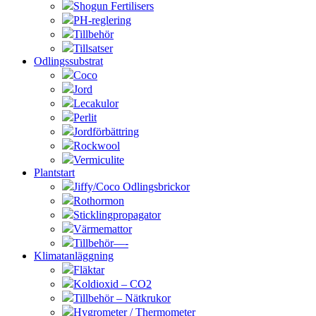
Shogun Fertilisers
PH-reglering
Tillbehör
Tillsatser
Odlingssubstrat
Coco
Jord
Lecakulor
Perlit
Jordförbättring
Rockwool
Vermiculite
Plantstart
Jiffy/Coco Odlingsbrickor
Rothormon
Sticklingpropagator
Värmemattor
Tillbehör—-
Klimatanläggning
Fläktar
Koldioxid – CO2
Tillbehör – Nätkrukor
Hygrometer / Thermometer