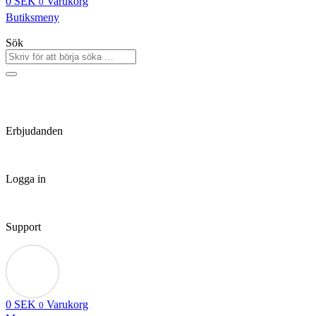
0
SEK
Varukorg
0
Butiksmeny
Sök
Erbjudanden
Logga in
Support
0
SEK
Varukorg
0