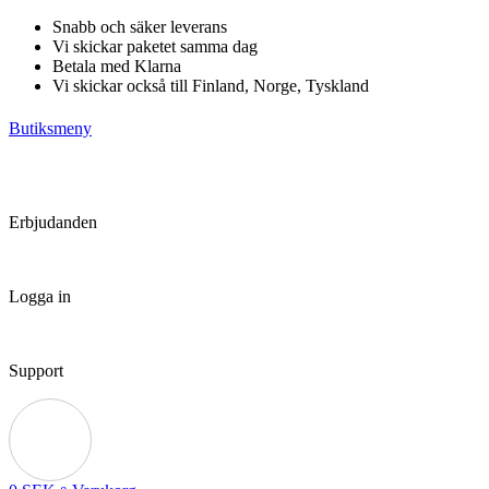
Hoppa
Snabb och säker leverans
till
Vi skickar paketet samma dag
innehåll
Betala med Klarna
Vi skickar också till Finland, Norge, Tyskland
Butiksmeny
Erbjudanden
Logga in
Support