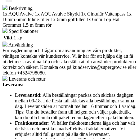
Beskrivning
1x AQUAvalve 1x AQUAvalve Skydd 1x Cirkulär Vattenpass 1x
16mm-6mm Inline-filter 1x 6mm golffilter 1x 6mm Top Hat
Grommet 1,5 m 6mm rör
Specifikationer
Vikt
1 kg
Användning
För vägledning och frågor om användning av våra produkter,
vänligen kontakta vår kundservice. Vi är här för att hjälpa dig att få
ut det mesta av dina köp och säkerställa att du använder produkterna
korrekt och säkert. Kontakta oss på
kundservice@supergrow.se
eller
telefon +4524798080.
Leverans och retur
Leverans:
Leveranstid:
Alla beställningar packas och skickas dagligen
mellan 09-18. I de flesta fall skickas alla beställningar samma
dag. Leveranstiden är normalt mellan 16 timmar och 1 vardag.
Tips: Om du beställer fram till helgen och väljer paketbutik,
kan du ofta hämta ditt paket redan dagen efter i paketbutiken.
Fraktkostnader:
Vi håller fraktkostnaderna låga och har valt
de bästa och mest kostnadseffektiva fraktalternativen. Vi
erbjuder alltid full garanti på alla dina leveranser.