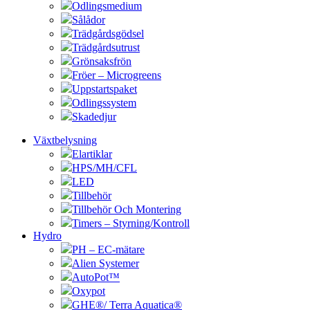
Odlingsmedium
Sålådor
Trädgårdsgödsel
Trädgårdsutrust
Grönsaksfrön
Fröer – Microgreens
Uppstartspaket
Odlingssystem
Skadedjur
Växtbelysning
Elartiklar
HPS/MH/CFL
LED
Tillbehör
Tillbehör Och Montering
Timers – Styrning/Kontroll
Hydro
PH – EC-mätare
Alien Systemer
AutoPot™
Oxypot
GHE®/ Terra Aquatica®