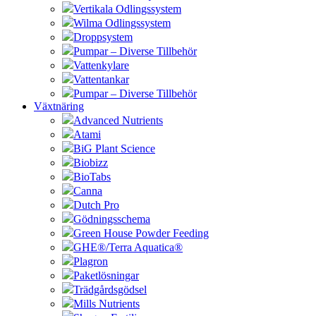
Vertikala Odlingssystem
Wilma Odlingssystem
Droppsystem
Pumpar – Diverse Tillbehör
Vattenkylare
Vattentankar
Pumpar – Diverse Tillbehör
Växtnäring
Advanced Nutrients
Atami
BiG Plant Science
Biobizz
BioTabs
Canna
Dutch Pro
Gödningsschema
Green House Powder Feeding
GHE®/Terra Aquatica®
Plagron
Paketlösningar
Trädgårdsgödsel
Mills Nutrients