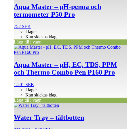
Aqua Master – pH-penna och
termometer P50 Pro
752
SEK
I lager
Kan skickas idag
Lägg till i vagn
Aqua Master – pH, EC, TDS, PPM
och Thermo Combo Pen P160 Pro
1.201
SEK
I lager
Kan skickas idag
Lägg till i vagn
Den
här
produkten
Water Tray – tältbotten
har
flera