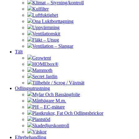
Klimat – Styrning/kontroll
Kulfilter
Luftfuktighet
Ona Luktborttagning
Uppvärmning
Ventilationskit
Fläkt – Utsug
Ventilation – Slangar
Tält
Growtent
HOMEbox®
Mammoth
Secret Jardin
Tillbehör / Scrog / Växtnät
Odlingsutrustning
Mylar Och Bassängfolie
Måttbägare M.m.
PH – EC-mätare
Plastkrukor, Fat Och Odlingsbrickor
Plantstöd
Skadedjurskontroll
Väskor
Efterbehandling