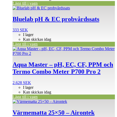
Lägg till i vagn
Bluelab pH & EC probvårdssats
333
SEK
I lager
Kan skickas idag
Lägg till i vagn
Aqua Master – pH, EC, CF, PPM och
Termo Combo Meter P700 Pro 2
2.628
SEK
I lager
Kan skickas idag
Lägg till i vagn
Värmematta 25×50 – Airontek