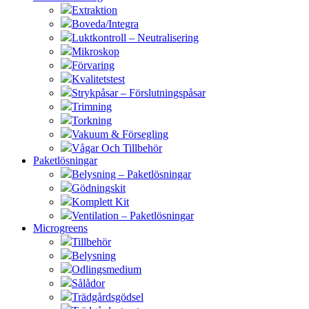
Extraktion
Boveda/Integra
Luktkontroll – Neutralisering
Mikroskop
Förvaring
Kvalitetstest
Strykpåsar – Förslutningspåsar
Trimning
Torkning
Vakuum & Försegling
Vågar Och Tillbehör
Paketlösningar
Belysning – Paketlösningar
Gödningskit
Komplett Kit
Ventilation – Paketlösningar
Microgreens
Tillbehör
Belysning
Odlingsmedium
Sålådor
Trädgårdsgödsel