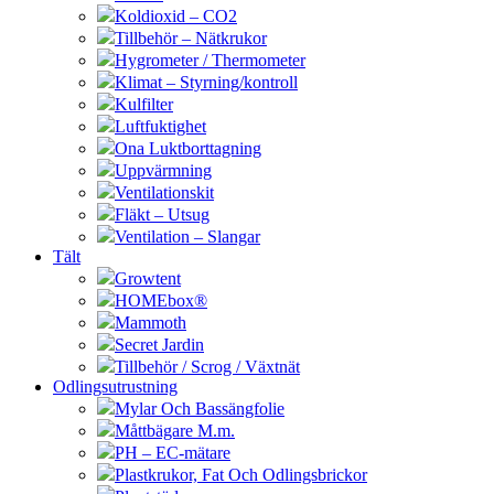
Koldioxid – CO2
Tillbehör – Nätkrukor
Hygrometer / Thermometer
Klimat – Styrning/kontroll
Kulfilter
Luftfuktighet
Ona Luktborttagning
Uppvärmning
Ventilationskit
Fläkt – Utsug
Ventilation – Slangar
Tält
Growtent
HOMEbox®
Mammoth
Secret Jardin
Tillbehör / Scrog / Växtnät
Odlingsutrustning
Mylar Och Bassängfolie
Måttbägare M.m.
PH – EC-mätare
Plastkrukor, Fat Och Odlingsbrickor