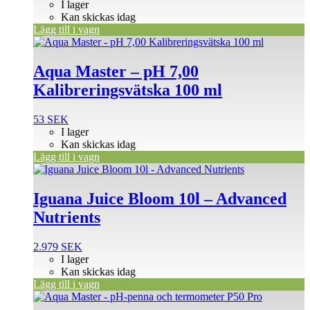
I lager
Kan skickas idag
Lägg till i vagn
Aqua Master – pH 7,00
Kalibreringsvätska 100 ml
53
SEK
I lager
Kan skickas idag
Lägg till i vagn
Iguana Juice Bloom 10l – Advanced
Nutrients
2.979
SEK
I lager
Kan skickas idag
Lägg till i vagn