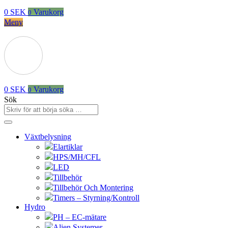
0
SEK
Varukorg
0
Meny
0
SEK
Varukorg
0
Sök
Växtbelysning
Elartiklar
HPS/MH/CFL
LED
Tillbehör
Tillbehör Och Montering
Timers – Styrning/Kontroll
Hydro
PH – EC-mätare
Alien Systemer