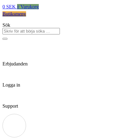
0
SEK
Varukorg
0
Butiksmeny
Sök
Erbjudanden
Logga in
Support