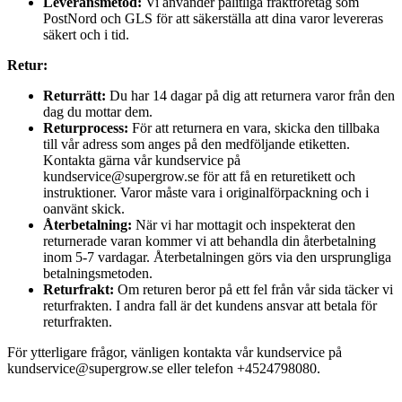
Leveransmetod:
Vi använder pålitliga fraktföretag som
PostNord och GLS för att säkerställa att dina varor levereras
säkert och i tid.
Retur:
Returrätt:
Du har 14 dagar på dig att returnera varor från den
dag du mottar dem.
Returprocess:
För att returnera en vara, skicka den tillbaka
till vår adress som anges på den medföljande etiketten.
Kontakta gärna vår kundservice på
kundservice@supergrow.se för att få en returetikett och
instruktioner. Varor måste vara i originalförpackning och i
oanvänt skick.
Återbetalning:
När vi har mottagit och inspekterat den
returnerade varan kommer vi att behandla din återbetalning
inom 5-7 vardagar. Återbetalningen görs via den ursprungliga
betalningsmetoden.
Returfrakt:
Om returen beror på ett fel från vår sida täcker vi
returfrakten. I andra fall är det kundens ansvar att betala för
returfrakten.
För ytterligare frågor, vänligen kontakta vår kundservice på
kundservice@supergrow.se eller telefon +4524798080.