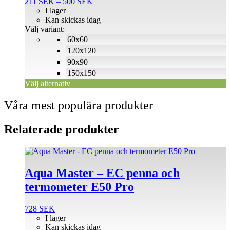
Prisintervall:
211
SEK
–
500
SEK
varianter.
211 SEK
I lager
De
till
Kan skickas idag
olika
500 SEK
Välj variant:
alternativen
60x60
kan
väljas
120x120
på
90x90
produktsidan
150x150
Välj alternativ
Våra mest populära produkter
Relaterade produkter
Aqua Master – EC penna och
termometer E50 Pro
728
SEK
I lager
Kan skickas idag