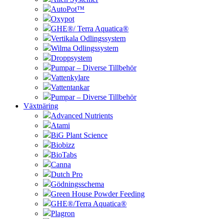
AutoPot™
Oxypot
GHE®/ Terra Aquatica®
Vertikala Odlingssystem
Wilma Odlingssystem
Droppsystem
Pumpar – Diverse Tillbehör
Vattenkylare
Vattentankar
Pumpar – Diverse Tillbehör
Växtnäring
Advanced Nutrients
Atami
BiG Plant Science
Biobizz
BioTabs
Canna
Dutch Pro
Gödningsschema
Green House Powder Feeding
GHE®/Terra Aquatica®
Plagron