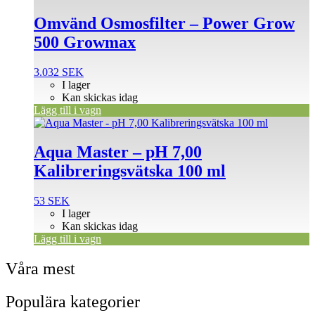
Omvänd Osmosfilter – Power Grow
500 Growmax
3.032
SEK
I lager
Kan skickas idag
Lägg till i vagn
Aqua Master – pH 7,00
Kalibreringsvätska 100 ml
53
SEK
I lager
Kan skickas idag
Lägg till i vagn
Våra mest
Populära kategorier