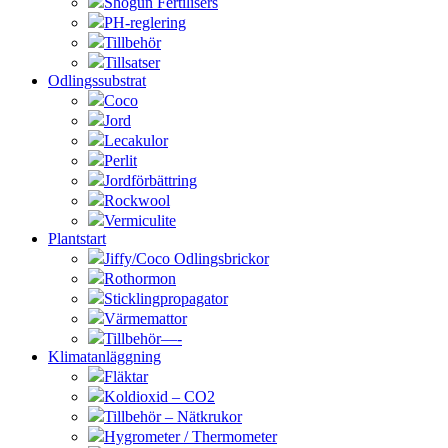
Shogun Fertilisers
PH-reglering
Tillbehör
Tillsatser
Odlingssubstrat
Coco
Jord
Lecakulor
Perlit
Jordförbättring
Rockwool
Vermiculite
Plantstart
Jiffy/Coco Odlingsbrickor
Rothormon
Sticklingpropagator
Värmemattor
Tillbehör—-
Klimatanläggning
Fläktar
Koldioxid – CO2
Tillbehör – Nätkrukor
Hygrometer / Thermometer