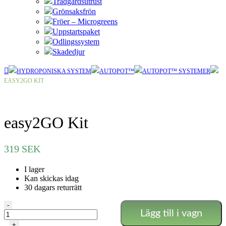
Trädgårdsutrust
Grönsaksfrön
Fröer – Microgreens
Uppstartspaket
Odlingssystem
Skadedjur
HYDROPONISKA SYSTEM
AUTOPOT™
AUTOPOT™ SYSTEMER
EASY2GO KIT
easy2GO Kit
319
SEK
I lager
Kan skickas idag
30 dagars returrätt
easy2GO
-
Lägg till i vagn
Kit
mängd
+