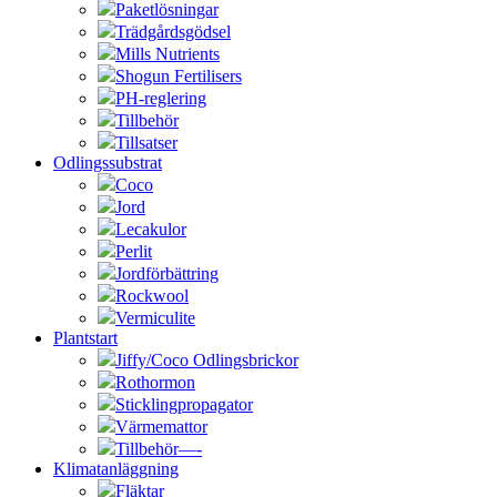
Paketlösningar
Trädgårdsgödsel
Mills Nutrients
Shogun Fertilisers
PH-reglering
Tillbehör
Tillsatser
Odlingssubstrat
Coco
Jord
Lecakulor
Perlit
Jordförbättring
Rockwool
Vermiculite
Plantstart
Jiffy/Coco Odlingsbrickor
Rothormon
Sticklingpropagator
Värmemattor
Tillbehör—-
Klimatanläggning
Fläktar