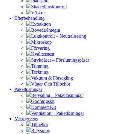
Plantstöd
Skadedjurskontroll
Väskor
Efterbehandling
Extraktion
Boveda/Integra
Luktkontroll – Neutralisering
Mikroskop
Förvaring
Kvalitetstest
Strykpåsar – Förslutningspåsar
Trimning
Torkning
Vakuum & Försegling
Vågar Och Tillbehör
Paketlösningar
Belysning – Paketlösningar
Gödningskit
Komplett Kit
Ventilation – Paketlösningar
Microgreens
Tillbehör
Belysning