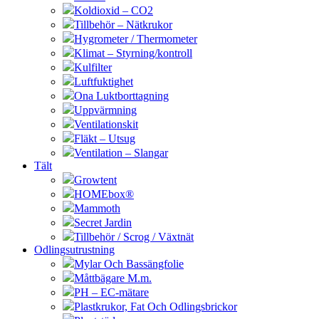
Koldioxid – CO2
Tillbehör – Nätkrukor
Hygrometer / Thermometer
Klimat – Styrning/kontroll
Kulfilter
Luftfuktighet
Ona Luktborttagning
Uppvärmning
Ventilationskit
Fläkt – Utsug
Ventilation – Slangar
Tält
Growtent
HOMEbox®
Mammoth
Secret Jardin
Tillbehör / Scrog / Växtnät
Odlingsutrustning
Mylar Och Bassängfolie
Måttbägare M.m.
PH – EC-mätare
Plastkrukor, Fat Och Odlingsbrickor