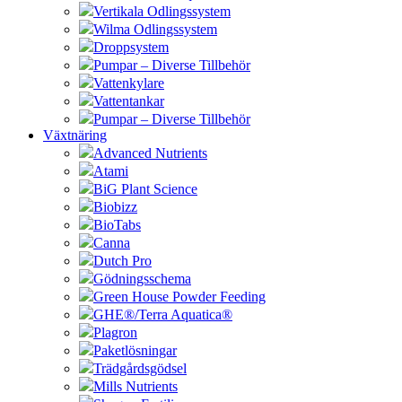
Vertikala Odlingssystem
Wilma Odlingssystem
Droppsystem
Pumpar – Diverse Tillbehör
Vattenkylare
Vattentankar
Pumpar – Diverse Tillbehör
Växtnäring
Advanced Nutrients
Atami
BiG Plant Science
Biobizz
BioTabs
Canna
Dutch Pro
Gödningsschema
Green House Powder Feeding
GHE®/Terra Aquatica®
Plagron
Paketlösningar
Trädgårdsgödsel
Mills Nutrients