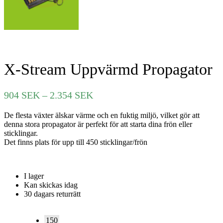
X-Stream Uppvärmd Propagator
Prisintervall:
904
SEK
–
2.354
SEK
904 SEK
De flesta växter älskar värme och en fuktig miljö, vilket gör att
till
denna stora propagator är perfekt för att starta dina frön eller
2.354 SEK
sticklingar.
Det finns plats för upp till 450 sticklingar/frön
I lager
Kan skickas idag
30 dagars returrätt
150