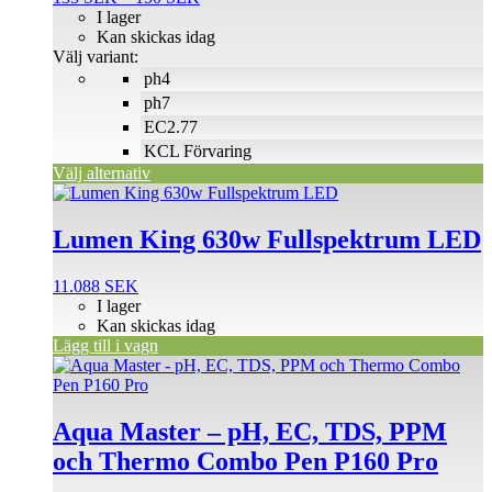
varianter.
135 SEK
I lager
De
till
Kan skickas idag
olika
150 SEK
Välj variant:
alternativen
ph4
kan
väljas
ph7
på
EC2.77
produktsidan
KCL Förvaring
Välj alternativ
Lumen King 630w Fullspektrum LED
11.088
SEK
I lager
Kan skickas idag
Lägg till i vagn
Aqua Master – pH, EC, TDS, PPM
och Thermo Combo Pen P160 Pro