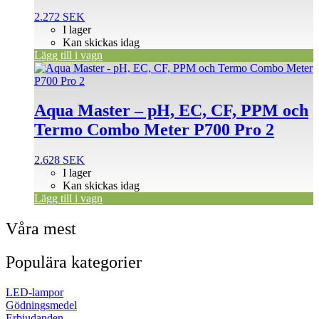
2.272
SEK
I lager
Kan skickas idag
Lägg till i vagn
Aqua Master – pH, EC, CF, PPM och
Termo Combo Meter P700 Pro 2
2.628
SEK
I lager
Kan skickas idag
Lägg till i vagn
Våra mest
Populära kategorier
LED-lampor
Gödningsmedel
Erbjudanden