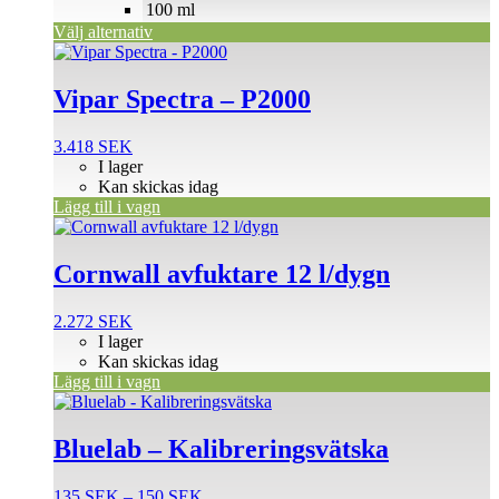
väljas
100 ml
på
Välj alternativ
produktsidan
Vipar Spectra – P2000
3.418
SEK
I lager
Kan skickas idag
Lägg till i vagn
Cornwall avfuktare 12 l/dygn
2.272
SEK
I lager
Kan skickas idag
Lägg till i vagn
Den
här
produkten
Bluelab – Kalibreringsvätska
har
flera
Prisintervall:
135
SEK
–
150
SEK