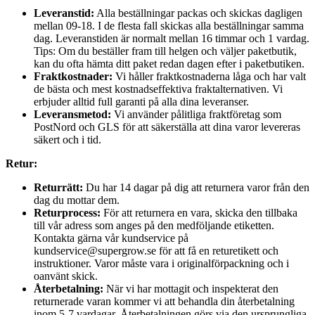
Leveranstid:
Alla beställningar packas och skickas dagligen
mellan 09-18. I de flesta fall skickas alla beställningar samma
dag. Leveranstiden är normalt mellan 16 timmar och 1 vardag.
Tips: Om du beställer fram till helgen och väljer paketbutik,
kan du ofta hämta ditt paket redan dagen efter i paketbutiken.
Fraktkostnader:
Vi håller fraktkostnaderna låga och har valt
de bästa och mest kostnadseffektiva fraktalternativen. Vi
erbjuder alltid full garanti på alla dina leveranser.
Leveransmetod:
Vi använder pålitliga fraktföretag som
PostNord och GLS för att säkerställa att dina varor levereras
säkert och i tid.
Retur:
Returrätt:
Du har 14 dagar på dig att returnera varor från den
dag du mottar dem.
Returprocess:
För att returnera en vara, skicka den tillbaka
till vår adress som anges på den medföljande etiketten.
Kontakta gärna vår kundservice på
kundservice@supergrow.se för att få en returetikett och
instruktioner. Varor måste vara i originalförpackning och i
oanvänt skick.
Återbetalning:
När vi har mottagit och inspekterat den
returnerade varan kommer vi att behandla din återbetalning
inom 5-7 vardagar. Återbetalningen görs via den ursprungliga