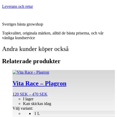
Leverans och retur
Sveriges bästa growshop
Topkvalitet, originala märken, alltid de bästa priserna, och vår
vänliga kundservice
Andra kunder köper också
Relaterade produkter
Den
här
produkten
Vita Race – Plagron
har
flera
Prisintervall:
120
SEK
–
470
SEK
varianter.
120 SEK
I lager
De
till
Kan skickas idag
olika
470 SEK
Välj variant:
alternativen
1 L
kan