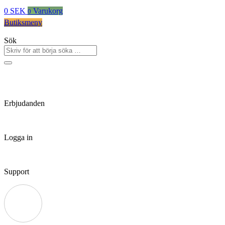
0
SEK
Varukorg
0
Butiksmeny
Sök
Erbjudanden
Logga in
Support