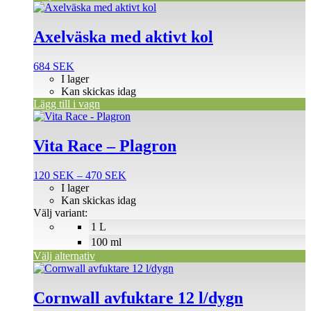
Axelväska med aktivt kol
684
SEK
I lager
Kan skickas idag
Lägg till i vagn
Den
här
produkten
Vita Race – Plagron
har
flera
Prisintervall:
120
SEK
–
470
SEK
varianter.
120 SEK
I lager
De
till
Kan skickas idag
olika
470 SEK
Välj variant:
alternativen
1 L
kan
väljas
100 ml
på
Välj alternativ
produktsidan
Cornwall avfuktare 12 l/dygn