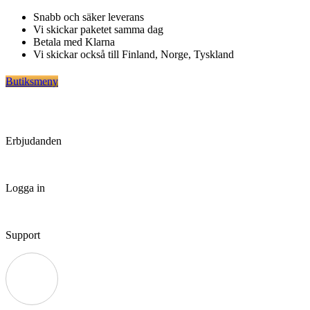
Hoppa
Snabb och säker leverans
till
Vi skickar paketet samma dag
innehåll
Betala med Klarna
Vi skickar också till Finland, Norge, Tyskland
Butiksmeny
Erbjudanden
Logga in
Support