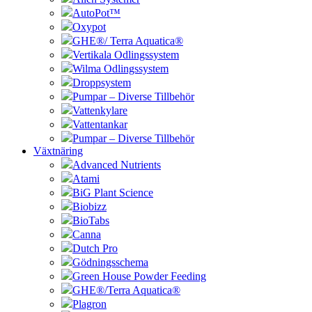
AutoPot™
Oxypot
GHE®/ Terra Aquatica®
Vertikala Odlingssystem
Wilma Odlingssystem
Droppsystem
Pumpar – Diverse Tillbehör
Vattenkylare
Vattentankar
Pumpar – Diverse Tillbehör
Växtnäring
Advanced Nutrients
Atami
BiG Plant Science
Biobizz
BioTabs
Canna
Dutch Pro
Gödningsschema
Green House Powder Feeding
GHE®/Terra Aquatica®
Plagron