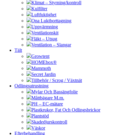
Klimat – Styrning/kontroll
Kulfilter
Luftfuktighet
Ona Luktborttagning
Uppvärmning
Ventilationskit
Fläkt – Utsug
Ventilation – Slangar
Tält
Growtent
HOMEbox®
Mammoth
Secret Jardin
Tillbehör / Scrog / Växtnät
Odlingsutrustning
Mylar Och Bassängfolie
Måttbägare M.m.
PH – EC-mätare
Plastkrukor, Fat Och Odlingsbrickor
Plantstöd
Skadedjurskontroll
Väskor
Efterbehandling