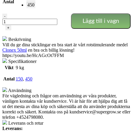
Antal
450
X-
-
Lägg till i vagn
Stream
Uppvärmd
+
Propagator
mängd
Beskrivning
Vill du ge dina sticklingar en bra start är vårt rotstimulerande medel
Clonex 50ml
en bra och billig lösning!
https://youtu.be/HcAGcOt7FFM
Specifikationer
Vikt
9 kg
Antal
150
,
450
Användning
För vägledning och frågor om användning av våra produkter,
vänligen kontakta vår kundservice. Vi är här för att hjälpa dig att få
ut det mesta av dina köp och säkerställa att du använder produkterna
korrekt och säkert. Kontakta oss på
kundservice@supergrow.se
eller
telefon +4524798080.
Leverans och retur
Leverans: