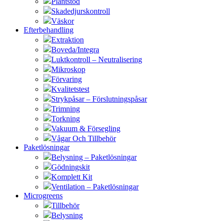
Plantstöd
Skadedjurskontroll
Väskor
Efterbehandling
Extraktion
Boveda/Integra
Luktkontroll – Neutralisering
Mikroskop
Förvaring
Kvalitetstest
Strykpåsar – Förslutningspåsar
Trimning
Torkning
Vakuum & Försegling
Vågar Och Tillbehör
Paketlösningar
Belysning – Paketlösningar
Gödningskit
Komplett Kit
Ventilation – Paketlösningar
Microgreens
Tillbehör
Belysning