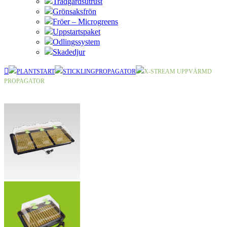
Trädgårdsutrust
Grönsaksfrön
Fröer – Microgreens
Uppstartspaket
Odlingssystem
Skadedjur
PLANTSTART
STICKLINGPROPAGATOR
X-STREAM UPPVÄRMD
PROPAGATOR