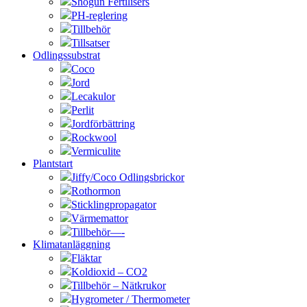
Shogun Fertilisers
PH-reglering
Tillbehör
Tillsatser
Odlingssubstrat
Coco
Jord
Lecakulor
Perlit
Jordförbättring
Rockwool
Vermiculite
Plantstart
Jiffy/Coco Odlingsbrickor
Rothormon
Sticklingpropagator
Värmemattor
Tillbehör—-
Klimatanläggning
Fläktar
Koldioxid – CO2
Tillbehör – Nätkrukor
Hygrometer / Thermometer