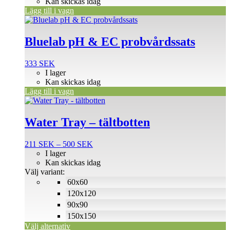
Kan skickas idag
Lägg till i vagn
Bluelab pH & EC probvårdssats
333
SEK
I lager
Kan skickas idag
Lägg till i vagn
Den
här
produkten
Water Tray – tältbotten
har
flera
Prisintervall:
211
SEK
–
500
SEK
varianter.
211 SEK
I lager
De
till
Kan skickas idag
olika
500 SEK
Välj variant:
alternativen
60x60
kan
väljas
120x120
på
90x90
produktsidan
150x150
Välj alternativ