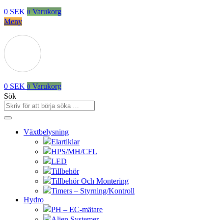
0
SEK
Varukorg
0
Meny
0
SEK
Varukorg
0
Sök
Växtbelysning
Elartiklar
HPS/MH/CFL
LED
Tillbehör
Tillbehör Och Montering
Timers – Styrning/Kontroll
Hydro
PH – EC-mätare
Alien Systemer