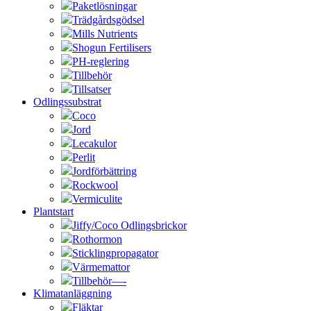
Paketlösningar
Trädgårdsgödsel
Mills Nutrients
Shogun Fertilisers
PH-reglering
Tillbehör
Tillsatser
Odlingssubstrat
Coco
Jord
Lecakulor
Perlit
Jordförbättring
Rockwool
Vermiculite
Plantstart
Jiffy/Coco Odlingsbrickor
Rothormon
Sticklingpropagator
Värmemattor
Tillbehör—-
Klimatanläggning
Fläktar