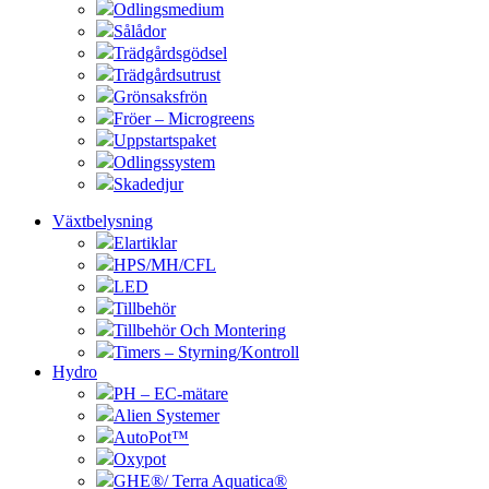
Odlingsmedium
Sålådor
Trädgårdsgödsel
Trädgårdsutrust
Grönsaksfrön
Fröer – Microgreens
Uppstartspaket
Odlingssystem
Skadedjur
Växtbelysning
Elartiklar
HPS/MH/CFL
LED
Tillbehör
Tillbehör Och Montering
Timers – Styrning/Kontroll
Hydro
PH – EC-mätare
Alien Systemer
AutoPot™
Oxypot
GHE®/ Terra Aquatica®