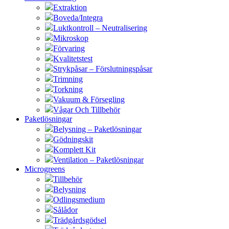
Extraktion
Boveda/Integra
Luktkontroll – Neutralisering
Mikroskop
Förvaring
Kvalitetstest
Strykpåsar – Förslutningspåsar
Trimning
Torkning
Vakuum & Försegling
Vågar Och Tillbehör
Paketlösningar
Belysning – Paketlösningar
Gödningskit
Komplett Kit
Ventilation – Paketlösningar
Microgreens
Tillbehör
Belysning
Odlingsmedium
Sålådor
Trädgårdsgödsel