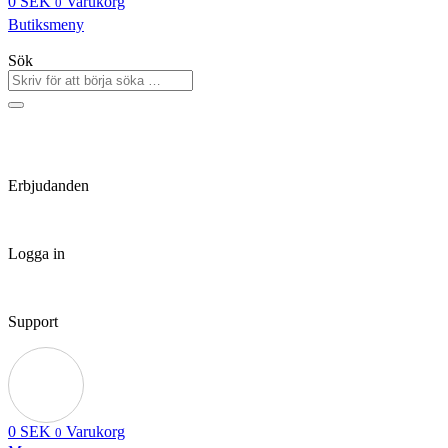
0
SEK
Varukorg
0
Butiksmeny
Sök
Erbjudanden
Logga in
Support
0
SEK
Varukorg
0