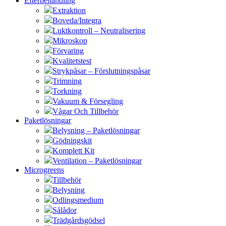
Efterbehandling
Extraktion
Boveda/Integra
Luktkontroll – Neutralisering
Mikroskop
Förvaring
Kvalitetstest
Strykpåsar – Förslutningspåsar
Trimning
Torkning
Vakuum & Försegling
Vågar Och Tillbehör
Paketlösningar
Belysning – Paketlösningar
Gödningskit
Komplett Kit
Ventilation – Paketlösningar
Microgreens
Tillbehör
Belysning
Odlingsmedium
Sålådor
Trädgårdsgödsel