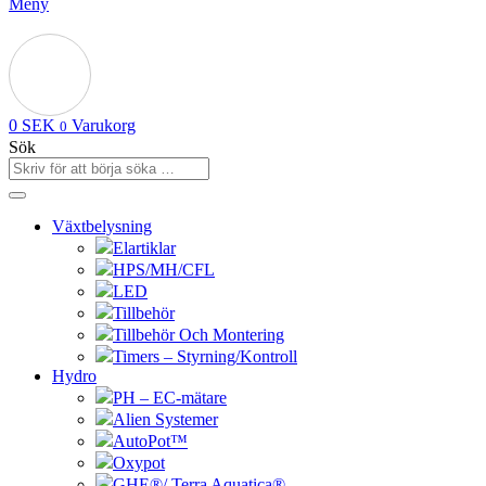
Meny
0
SEK
Varukorg
0
Sök
Växtbelysning
Elartiklar
HPS/MH/CFL
LED
Tillbehör
Tillbehör Och Montering
Timers – Styrning/Kontroll
Hydro
PH – EC-mätare
Alien Systemer
AutoPot™
Oxypot
GHE®/ Terra Aquatica®