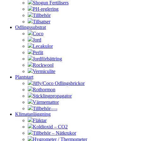
Shogun Fertilisers
PH-reglering
Tillbehör
Tillsatser
Odlingssubstrat
Coco
Jord
Lecakulor
Perlit
Jordförbättring
Rockwool
Vermiculite
Plantstart
Jiffy/Coco Odlingsbrickor
Rothormon
Sticklingpropagator
Värmemattor
Tillbehör—-
Klimatanläggning
Fläktar
Koldioxid – CO2
Tillbehör – Nätkrukor
Hygrometer / Thermometer