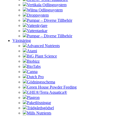
Vertikala Odlingssystem
Wilma Odlingssystem
Droppsystem
Pumpar – Diverse Tillbehör
Vattenkylare
Vattentankar
Pumpar – Diverse Tillbehör
Växtnäring
Advanced Nutrients
Atami
BiG Plant Science
Biobizz
BioTabs
Canna
Dutch Pro
Gödningsschema
Green House Powder Feeding
GHE®/Terra Aquatica®
Plagron
Paketlösningar
Trädgårdsgödsel
Mills Nutrients