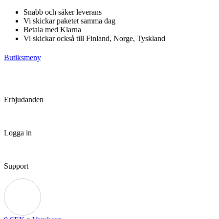
Hoppa
Snabb och säker leverans
till
Vi skickar paketet samma dag
innehåll
Betala med Klarna
Vi skickar också till Finland, Norge, Tyskland
Butiksmeny
Erbjudanden
Logga in
Support