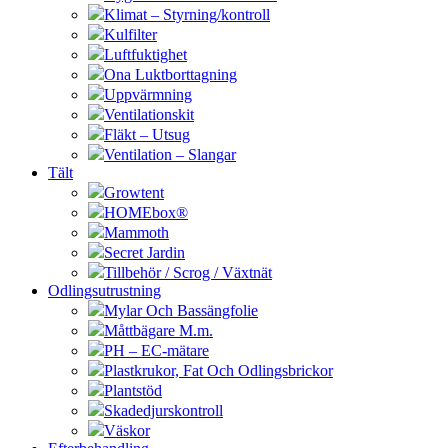
Klimat – Styrning/kontroll
Kulfilter
Luftfuktighet
Ona Luktborttagning
Uppvärmning
Ventilationskit
Fläkt – Utsug
Ventilation – Slangar
Tält
Growtent
HOMEbox®
Mammoth
Secret Jardin
Tillbehör / Scrog / Växtnät
Odlingsutrustning
Mylar Och Bassängfolie
Måttbägare M.m.
PH – EC-mätare
Plastkrukor, Fat Och Odlingsbrickor
Plantstöd
Skadedjurskontroll
Väskor