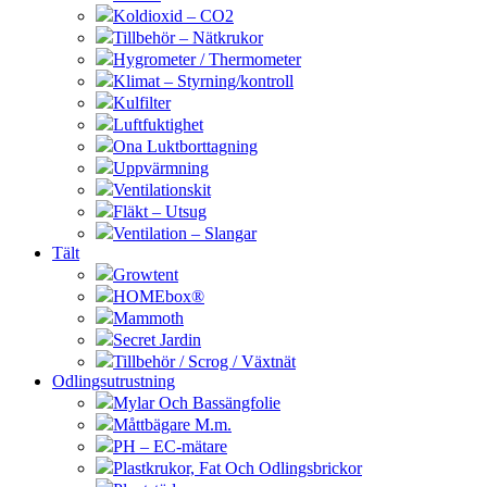
Koldioxid – CO2
Tillbehör – Nätkrukor
Hygrometer / Thermometer
Klimat – Styrning/kontroll
Kulfilter
Luftfuktighet
Ona Luktborttagning
Uppvärmning
Ventilationskit
Fläkt – Utsug
Ventilation – Slangar
Tält
Growtent
HOMEbox®
Mammoth
Secret Jardin
Tillbehör / Scrog / Växtnät
Odlingsutrustning
Mylar Och Bassängfolie
Måttbägare M.m.
PH – EC-mätare
Plastkrukor, Fat Och Odlingsbrickor