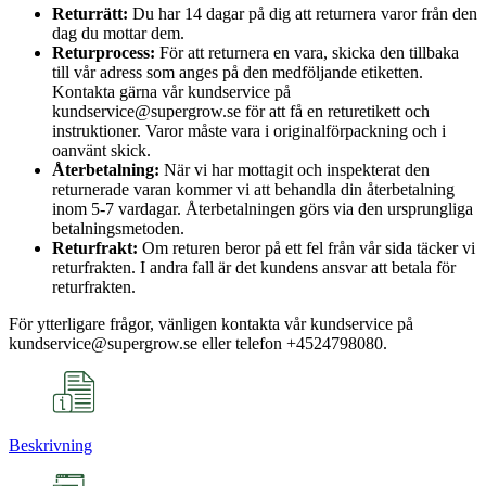
Returrätt:
Du har 14 dagar på dig att returnera varor från den
dag du mottar dem.
Returprocess:
För att returnera en vara, skicka den tillbaka
till vår adress som anges på den medföljande etiketten.
Kontakta gärna vår kundservice på
kundservice@supergrow.se för att få en returetikett och
instruktioner. Varor måste vara i originalförpackning och i
oanvänt skick.
Återbetalning:
När vi har mottagit och inspekterat den
returnerade varan kommer vi att behandla din återbetalning
inom 5-7 vardagar. Återbetalningen görs via den ursprungliga
betalningsmetoden.
Returfrakt:
Om returen beror på ett fel från vår sida täcker vi
returfrakten. I andra fall är det kundens ansvar att betala för
returfrakten.
För ytterligare frågor, vänligen kontakta vår kundservice på
kundservice@supergrow.se eller telefon +4524798080.
Beskrivning