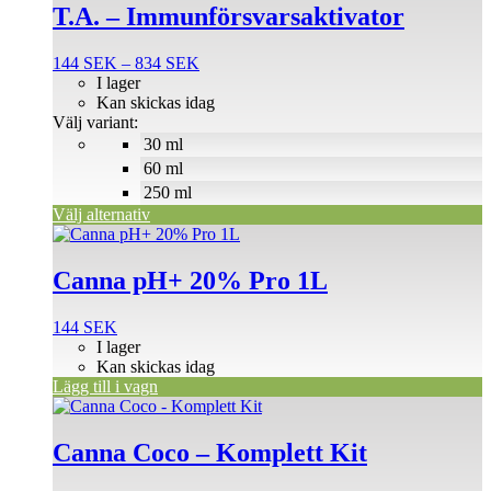
produkten
T.A. – Immunförsvarsaktivator
har
flera
Prisintervall:
144
SEK
–
834
SEK
varianter.
144 SEK
I lager
De
till
Kan skickas idag
olika
834 SEK
Välj variant:
alternativen
30 ml
kan
väljas
60 ml
på
250 ml
produktsidan
Välj alternativ
Canna pH+ 20% Pro 1L
144
SEK
I lager
Kan skickas idag
Lägg till i vagn
Den
här
produkten
Canna Coco – Komplett Kit
har
flera