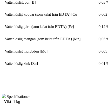
Vattenlösligt bor [B]
0,03 
Vattenlöslig koppar (som kelat från EDTA) [Cu]
0,002
Vattenlösligt järn (som kelat från EDTA) [Fe]
0,12 
Vattenlöslig mangan (som kelat från EDTA) [Mn]
0,05 
Vattenlöslig molybden [Mo]
0,005
Vattenlöslig zink [Zn]
0,01 
Specifikationer
Vikt
1 kg