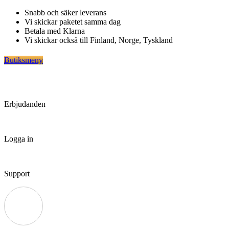
Hoppa
Snabb och säker leverans
till
Vi skickar paketet samma dag
innehåll
Betala med Klarna
Vi skickar också till Finland, Norge, Tyskland
Butiksmeny
Erbjudanden
Logga in
Support