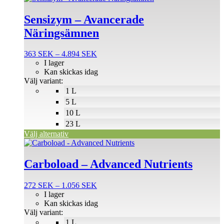
här
produkten
Sensizym – Avancerade
har
Näringsämnen
flera
varianter.
De
Prisintervall:
363
SEK
–
4.894
SEK
olika
363 SEK
I lager
alternativen
till
Kan skickas idag
kan
4.894 SEK
Välj variant:
väljas
1 L
på
5 L
produktsidan
10 L
23 L
Välj alternativ
Den
här
produkten
Carboload – Advanced Nutrients
har
flera
Prisintervall:
272
SEK
–
1.056
SEK
varianter.
272 SEK
I lager
De
till
Kan skickas idag
olika
1.056 SEK
Välj variant:
alternativen
1 L
kan