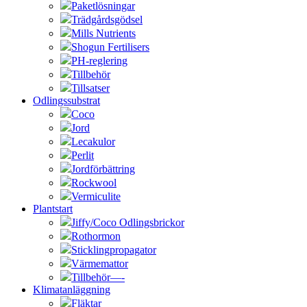
Paketlösningar
Trädgårdsgödsel
Mills Nutrients
Shogun Fertilisers
PH-reglering
Tillbehör
Tillsatser
Odlingssubstrat
Coco
Jord
Lecakulor
Perlit
Jordförbättring
Rockwool
Vermiculite
Plantstart
Jiffy/Coco Odlingsbrickor
Rothormon
Sticklingpropagator
Värmemattor
Tillbehör—-
Klimatanläggning
Fläktar