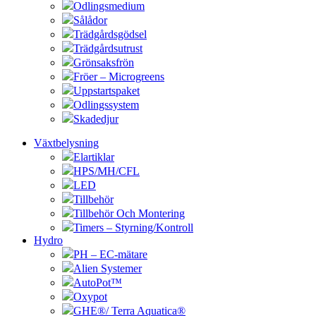
Odlingsmedium
Sålådor
Trädgårdsgödsel
Trädgårdsutrust
Grönsaksfrön
Fröer – Microgreens
Uppstartspaket
Odlingssystem
Skadedjur
Växtbelysning
Elartiklar
HPS/MH/CFL
LED
Tillbehör
Tillbehör Och Montering
Timers – Styrning/Kontroll
Hydro
PH – EC-mätare
Alien Systemer
AutoPot™
Oxypot
GHE®/ Terra Aquatica®