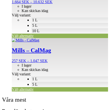
Prisintervall:
1.664
SEK
–
10.632
SEK
varianter.
1.664 SEK
I lager
De
till
Kan skickas idag
olika
10.632 SEK
Välj variant:
alternativen
1 L
kan
väljas
5 L
på
10 L
produktsidan
Välj alternativ
Den
här
produkten
Mills – CalMag
har
flera
Prisintervall:
257
SEK
–
1.047
SEK
varianter.
257 SEK
I lager
De
till
Kan skickas idag
olika
1.047 SEK
Välj variant:
alternativen
1 L
kan
väljas
5 L
på
Välj alternativ
produktsidan
Våra mest