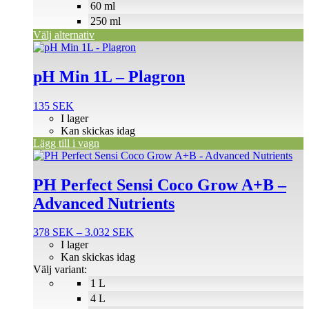
väljas
60 ml
på
250 ml
produktsidan
Välj alternativ
pH Min 1L – Plagron
135
SEK
I lager
Kan skickas idag
Lägg till i vagn
Den
här
produkten
PH Perfect Sensi Coco Grow A+B –
har
Advanced Nutrients
flera
varianter.
De
Prisintervall:
378
SEK
–
3.032
SEK
olika
378 SEK
I lager
alternativen
till
Kan skickas idag
kan
3.032 SEK
Välj variant:
väljas
1 L
på
4 L
produktsidan