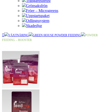
Trädgårdsutrust
Grönsaksfrön
Fröer – Microgreens
Uppstartspaket
Odlingssystem
Skadedjur
VÄXTNÄRING
GREEN HOUSE POWDER FEEDING
POWDER
FEEDING – BOOSTER