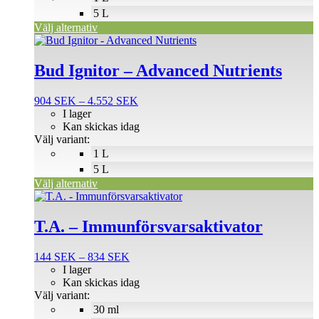
väljas
5 L
på
Välj alternativ
produktsidan
Den
här
produkten
Bud Ignitor – Advanced Nutrients
har
flera
Prisintervall:
904
SEK
–
4.552
SEK
varianter.
904 SEK
I lager
De
till
Kan skickas idag
olika
4.552 SEK
Välj variant:
alternativen
1 L
kan
väljas
5 L
på
Välj alternativ
produktsidan
Den
här
produkten
T.A. – Immunförsvarsaktivator
har
flera
Prisintervall:
144
SEK
–
834
SEK
varianter.
144 SEK
I lager
De
till
Kan skickas idag
olika
834 SEK
Välj variant:
alternativen
30 ml
kan