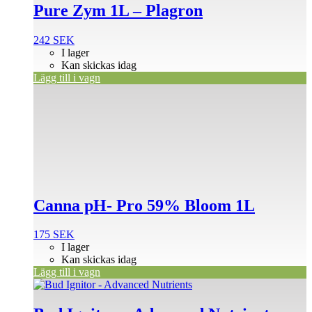
Pure Zym 1L – Plagron
242
SEK
I lager
Kan skickas idag
Lägg till i vagn
Canna pH- Pro 59% Bloom 1L
175
SEK
I lager
Kan skickas idag
Lägg till i vagn
Den
här
produkten