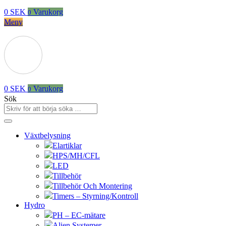
0
SEK
Varukorg
0
Meny
0
SEK
Varukorg
0
Sök
Växtbelysning
Elartiklar
HPS/MH/CFL
LED
Tillbehör
Tillbehör Och Montering
Timers – Styrning/Kontroll
Hydro
PH – EC-mätare
Alien Systemer