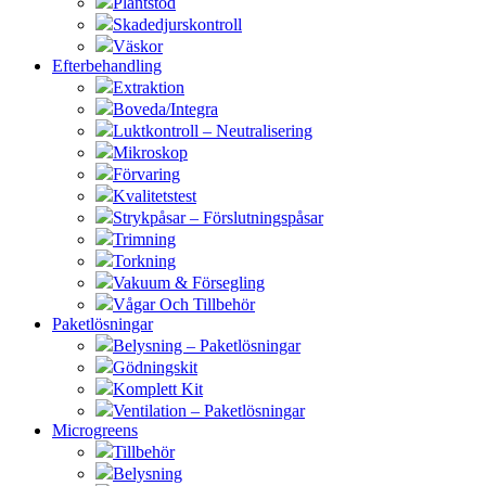
Plantstöd
Skadedjurskontroll
Väskor
Efterbehandling
Extraktion
Boveda/Integra
Luktkontroll – Neutralisering
Mikroskop
Förvaring
Kvalitetstest
Strykpåsar – Förslutningspåsar
Trimning
Torkning
Vakuum & Försegling
Vågar Och Tillbehör
Paketlösningar
Belysning – Paketlösningar
Gödningskit
Komplett Kit
Ventilation – Paketlösningar
Microgreens
Tillbehör
Belysning