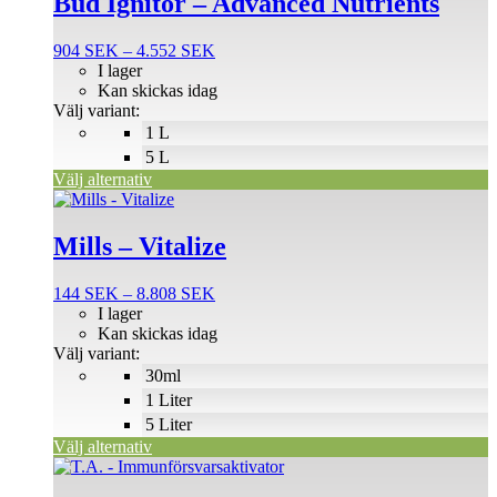
Bud Ignitor – Advanced Nutrients
har
flera
Prisintervall:
904
SEK
–
4.552
SEK
varianter.
904 SEK
I lager
De
till
Kan skickas idag
olika
4.552 SEK
Välj variant:
alternativen
1 L
kan
väljas
5 L
på
Välj alternativ
produktsidan
Den
här
produkten
Mills – Vitalize
har
flera
Prisintervall:
144
SEK
–
8.808
SEK
varianter.
144 SEK
I lager
De
till
Kan skickas idag
olika
8.808 SEK
Välj variant:
alternativen
30ml
kan
väljas
1 Liter
på
5 Liter
produktsidan
Välj alternativ
Den
här