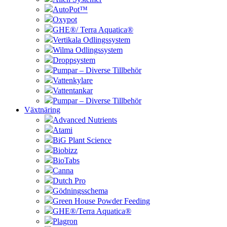
AutoPot™
Oxypot
GHE®/ Terra Aquatica®
Vertikala Odlingssystem
Wilma Odlingssystem
Droppsystem
Pumpar – Diverse Tillbehör
Vattenkylare
Vattentankar
Pumpar – Diverse Tillbehör
Växtnäring
Advanced Nutrients
Atami
BiG Plant Science
Biobizz
BioTabs
Canna
Dutch Pro
Gödningsschema
Green House Powder Feeding
GHE®/Terra Aquatica®
Plagron