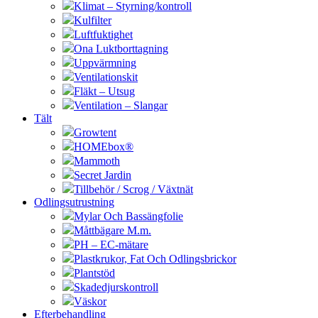
Klimat – Styrning/kontroll
Kulfilter
Luftfuktighet
Ona Luktborttagning
Uppvärmning
Ventilationskit
Fläkt – Utsug
Ventilation – Slangar
Tält
Growtent
HOMEbox®
Mammoth
Secret Jardin
Tillbehör / Scrog / Växtnät
Odlingsutrustning
Mylar Och Bassängfolie
Måttbägare M.m.
PH – EC-mätare
Plastkrukor, Fat Och Odlingsbrickor
Plantstöd
Skadedjurskontroll
Väskor
Efterbehandling