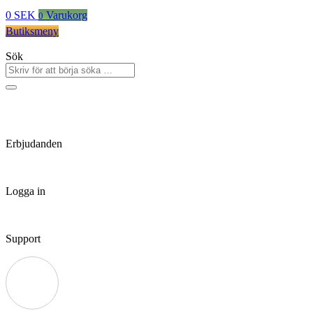
0
SEK
Varukorg
0
Butiksmeny
Sök
Erbjudanden
Logga in
Support