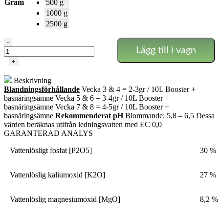
Gram
500 g
1000 g
2500 g
Powder
-
Lägg till i vagn
Feeding
-
+
Booster
mängd
Beskrivning
Blandningsförhållande
Vecka 3 & 4 = 2-3gr / 10L Booster +
basnäringsämne Vecka 5 & 6 = 3-4gr / 10L Booster +
basnäringsämne Vecka 7 & 8 = 4-5gr / 10L Booster +
basnäringsämne
Rekommenderat pH
Blommande: 5,8 – 6,5 Dessa
värden beräknas utifrån ledningsvatten med EC 0,0
GARANTERAD ANALYS
Vattenlösligt fosfat [P2O5]
30 %
Vattenlöslig kaliumoxid [K2O]
27 %
Vattenlöslig magnesiumoxid [MgO]
8,2 %