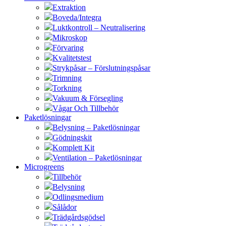
Extraktion
Boveda/Integra
Luktkontroll – Neutralisering
Mikroskop
Förvaring
Kvalitetstest
Strykpåsar – Förslutningspåsar
Trimning
Torkning
Vakuum & Försegling
Vågar Och Tillbehör
Paketlösningar
Belysning – Paketlösningar
Gödningskit
Komplett Kit
Ventilation – Paketlösningar
Microgreens
Tillbehör
Belysning
Odlingsmedium
Sålådor
Trädgårdsgödsel