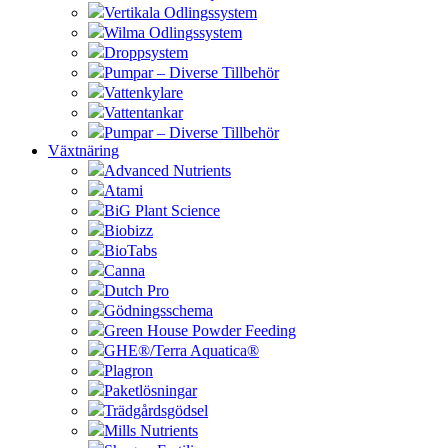
Vertikala Odlingssystem
Wilma Odlingssystem
Droppsystem
Pumpar – Diverse Tillbehör
Vattenkylare
Vattentankar
Pumpar – Diverse Tillbehör
Växtnäring
Advanced Nutrients
Atami
BiG Plant Science
Biobizz
BioTabs
Canna
Dutch Pro
Gödningsschema
Green House Powder Feeding
GHE®/Terra Aquatica®
Plagron
Paketlösningar
Trädgårdsgödsel
Mills Nutrients