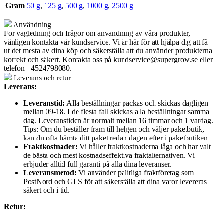
Gram
50 g
,
125 g
,
500 g
,
1000 g
,
2500 g
Användning
För vägledning och frågor om användning av våra produkter,
vänligen kontakta vår kundservice. Vi är här för att hjälpa dig att få
ut det mesta av dina köp och säkerställa att du använder produkterna
korrekt och säkert. Kontakta oss på
kundservice@supergrow.se
eller
telefon +4524798080.
Leverans och retur
Leverans:
Leveranstid:
Alla beställningar packas och skickas dagligen
mellan 09-18. I de flesta fall skickas alla beställningar samma
dag. Leveranstiden är normalt mellan 16 timmar och 1 vardag.
Tips: Om du beställer fram till helgen och väljer paketbutik,
kan du ofta hämta ditt paket redan dagen efter i paketbutiken.
Fraktkostnader:
Vi håller fraktkostnaderna låga och har valt
de bästa och mest kostnadseffektiva fraktalternativen. Vi
erbjuder alltid full garanti på alla dina leveranser.
Leveransmetod:
Vi använder pålitliga fraktföretag som
PostNord och GLS för att säkerställa att dina varor levereras
säkert och i tid.
Retur: