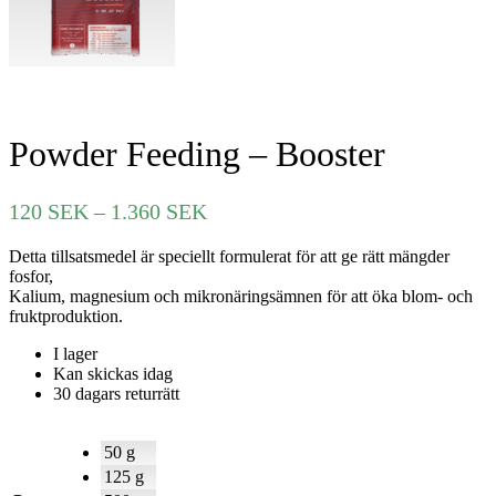
Powder Feeding – Booster
Prisintervall:
120
SEK
–
1.360
SEK
120 SEK
Detta tillsatsmedel är speciellt formulerat för att ge rätt mängder
till
fosfor,
1.360 SEK
Kalium, magnesium och mikronäringsämnen för att öka blom- och
fruktproduktion.
I lager
Kan skickas idag
30 dagars returrätt
50 g
125 g