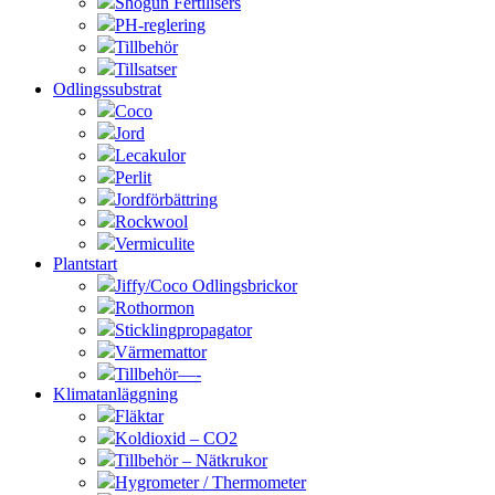
Shogun Fertilisers
PH-reglering
Tillbehör
Tillsatser
Odlingssubstrat
Coco
Jord
Lecakulor
Perlit
Jordförbättring
Rockwool
Vermiculite
Plantstart
Jiffy/Coco Odlingsbrickor
Rothormon
Sticklingpropagator
Värmemattor
Tillbehör—-
Klimatanläggning
Fläktar
Koldioxid – CO2
Tillbehör – Nätkrukor
Hygrometer / Thermometer