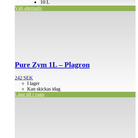
10 L
Välj alternativ
Pure Zym 1L – Plagron
242
SEK
I lager
Kan skickas idag
Lägg till i vagn