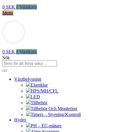
0
SEK
Varukorg
0
Meny
0
SEK
Varukorg
0
Sök
Växtbelysning
Elartiklar
HPS/MH/CFL
LED
Tillbehör
Tillbehör Och Montering
Timers – Styrning/Kontroll
Hydro
PH – EC-mätare
Alien Systemer