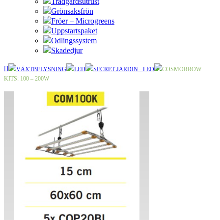
Trädgårdsutrust
Grönsaksfrön
Fröer – Microgreens
Uppstartspaket
Odlingssystem
Skadedjur
VÄXTBELYSNING
LED
SECRET JARDIN - LED
COSMORROW
KITS: 100 – 200W