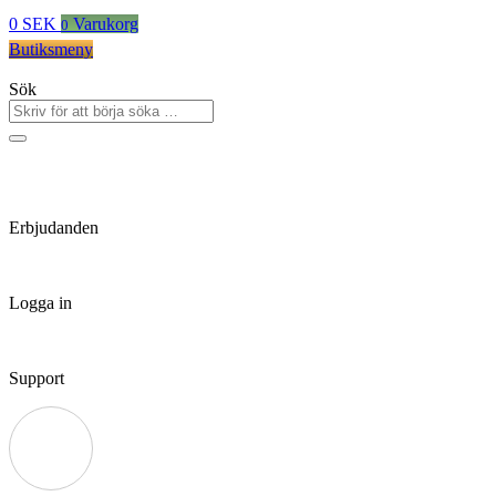
0
SEK
Varukorg
0
Butiksmeny
Sök
Erbjudanden
Logga in
Support