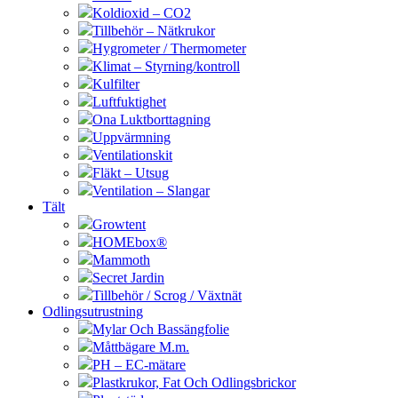
Koldioxid – CO2
Tillbehör – Nätkrukor
Hygrometer / Thermometer
Klimat – Styrning/kontroll
Kulfilter
Luftfuktighet
Ona Luktborttagning
Uppvärmning
Ventilationskit
Fläkt – Utsug
Ventilation – Slangar
Tält
Growtent
HOMEbox®
Mammoth
Secret Jardin
Tillbehör / Scrog / Växtnät
Odlingsutrustning
Mylar Och Bassängfolie
Måttbägare M.m.
PH – EC-mätare
Plastkrukor, Fat Och Odlingsbrickor