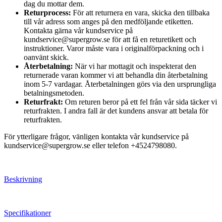
dag du mottar dem.
Returprocess:
För att returnera en vara, skicka den tillbaka
till vår adress som anges på den medföljande etiketten.
Kontakta gärna vår kundservice på
kundservice@supergrow.se för att få en returetikett och
instruktioner. Varor måste vara i originalförpackning och i
oanvänt skick.
Återbetalning:
När vi har mottagit och inspekterat den
returnerade varan kommer vi att behandla din återbetalning
inom 5-7 vardagar. Återbetalningen görs via den ursprungliga
betalningsmetoden.
Returfrakt:
Om returen beror på ett fel från vår sida täcker vi
returfrakten. I andra fall är det kundens ansvar att betala för
returfrakten.
För ytterligare frågor, vänligen kontakta vår kundservice på
kundservice@supergrow.se eller telefon +4524798080.
Beskrivning
Specifikationer