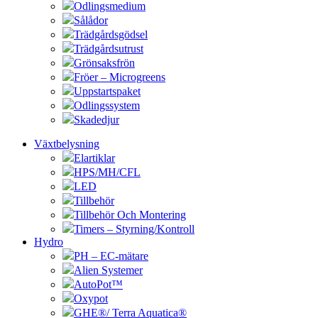
Odlingsmedium
Sålådor
Trädgårdsgödsel
Trädgårdsutrust
Grönsaksfrön
Fröer – Microgreens
Uppstartspaket
Odlingssystem
Skadedjur
Växtbelysning
Elartiklar
HPS/MH/CFL
LED
Tillbehör
Tillbehör Och Montering
Timers – Styrning/Kontroll
Hydro
PH – EC-mätare
Alien Systemer
AutoPot™
Oxypot
GHE®/ Terra Aquatica®