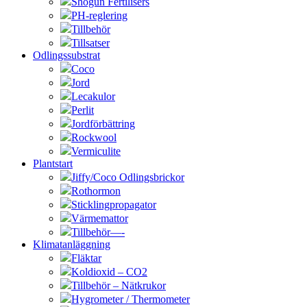
Shogun Fertilisers
PH-reglering
Tillbehör
Tillsatser
Odlingssubstrat
Coco
Jord
Lecakulor
Perlit
Jordförbättring
Rockwool
Vermiculite
Plantstart
Jiffy/Coco Odlingsbrickor
Rothormon
Sticklingpropagator
Värmemattor
Tillbehör—-
Klimatanläggning
Fläktar
Koldioxid – CO2
Tillbehör – Nätkrukor
Hygrometer / Thermometer