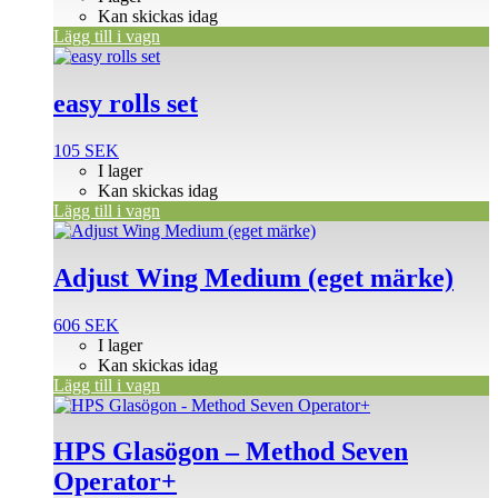
Kan skickas idag
Lägg till i vagn
easy rolls set
105
SEK
I lager
Kan skickas idag
Lägg till i vagn
Adjust Wing Medium (eget märke)
606
SEK
I lager
Kan skickas idag
Lägg till i vagn
HPS Glasögon – Method Seven
Operator+