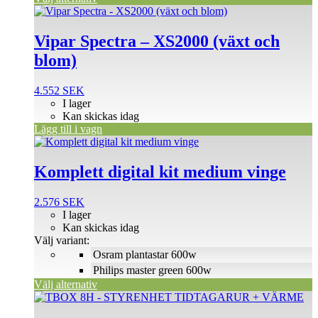
Vipar Spectra – XS2000 (växt och
blom)
4.552
SEK
I lager
Kan skickas idag
Lägg till i vagn
Den
här
produkten
Komplett digital kit medium vinge
har
flera
2.576
SEK
varianter.
I lager
De
Kan skickas idag
olika
Välj variant:
alternativen
Osram plantastar 600w
kan
väljas
Philips master green 600w
på
Välj alternativ
produktsidan