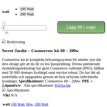
100 Watt
watt
200 Watt
Cosmorrow
-
Lägg till i vagn
Kits:
100
+
-
200w
Beskrivning
mängd
Secret Jardin – Cosmorrow kit 60 – 200w
Cosmorrow-kit är kompletta belysningssystem för mindre ytor där
dess design gör att du får en bra ljusspridning. Denna patenterade
moduldesignteknologi har gjort Cosmorrow vattentät (IP65), hållbar
med 50 000 timmars livslängd samt mycket robust. Du har lätt att
underhålla och uppgradera genom att byta ut/bymta individuella
lysstänger.
Specifikationer:
Cosmorrow 60 – 200w:
PPE =
2,4μmol/s/w
Alla specifikationer:
Klicka här
Specifikationer
Vikt
N/A
watt
100 Watt
,
60w
,
200 Watt