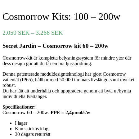
Cosmorrow Kits: 100 – 200w
Prisintervall:
2.050
SEK
–
3.266
SEK
2.050 SEK
Secret Jardin – Cosmorrow kit 60 – 200w
till
3.266 SEK
Cosmorrow-kit är kompletta belysningssystem för mindre ytor där
dess design gör att du får en bra ljusspridning.
Denna patenterade moduldesignteknologi har gjort Cosmorrow
vattentät (IP65), hållbar med 50 000 timmars livslängd samt mycket
robust.
Du har lätt att underhålla och uppgradera genom att byta ut/bymta
individuella lysstänger.
Specifikationer:
Cosmorrow 60 – 200w:
PPE = 2,4μmol/s/w
I lager
Kan skickas idag
30 dagars returrätt