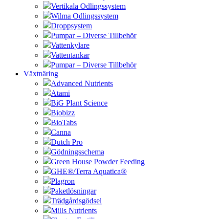
Vertikala Odlingssystem
Wilma Odlingssystem
Droppsystem
Pumpar – Diverse Tillbehör
Vattenkylare
Vattentankar
Pumpar – Diverse Tillbehör
Växtnäring
Advanced Nutrients
Atami
BiG Plant Science
Biobizz
BioTabs
Canna
Dutch Pro
Gödningsschema
Green House Powder Feeding
GHE®/Terra Aquatica®
Plagron
Paketlösningar
Trädgårdsgödsel
Mills Nutrients