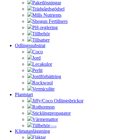
Paketlösningar
Trädgårdsgödsel
Mills Nutrients
Shogun Fertilisers
PH-reglering
Tillbehör
Tillsatser
Odlingssubstrat
Coco
Jord
Lecakulor
Perlit
Jordförbättring
Rockwool
Vermiculite
Plantstart
Jiffy/Coco Odlingsbrickor
Rothormon
Sticklingpropagator
Värmemattor
Tillbehör—-
Klimatanläggning
Fläktar