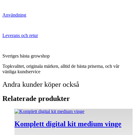
Användning
Leverans och retur
Sveriges bästa growshop
Topkvalitet, originala märken, alltid de bästa priserna, och vår
vänliga kundservice
Andra kunder köper också
Relaterade produkter
Den
här
produkten
Komplett digital kit medium vinge
har
flera