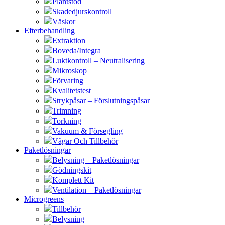
Plantstöd
Skadedjurskontroll
Väskor
Efterbehandling
Extraktion
Boveda/Integra
Luktkontroll – Neutralisering
Mikroskop
Förvaring
Kvalitetstest
Strykpåsar – Förslutningspåsar
Trimning
Torkning
Vakuum & Försegling
Vågar Och Tillbehör
Paketlösningar
Belysning – Paketlösningar
Gödningskit
Komplett Kit
Ventilation – Paketlösningar
Microgreens
Tillbehör
Belysning