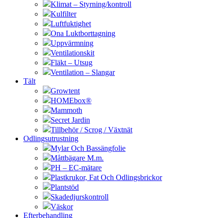
Klimat – Styrning/kontroll
Kulfilter
Luftfuktighet
Ona Luktborttagning
Uppvärmning
Ventilationskit
Fläkt – Utsug
Ventilation – Slangar
Tält
Growtent
HOMEbox®
Mammoth
Secret Jardin
Tillbehör / Scrog / Växtnät
Odlingsutrustning
Mylar Och Bassängfolie
Måttbägare M.m.
PH – EC-mätare
Plastkrukor, Fat Och Odlingsbrickor
Plantstöd
Skadedjurskontroll
Väskor
Efterbehandling