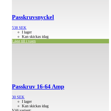
Passkruvsnyckel
538
SEK
I lager
Kan skickas idag
Lägg till i vagn
Den
här
produkten
har
flera
varianter.
De
olika
alternativen
Passkruv 16-64 Amp
kan
väljas
på
30
SEK
produktsidan
I lager
Kan skickas idag
Välj variant: