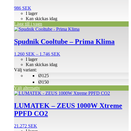
986
SEK
I lager
Kan skickas idag
Lägg till i vagn
Den
här
produkten
Spudnik Cooltube – Prima Klima
har
flera
Prisintervall:
1.260
SEK
–
1.746
SEK
varianter.
1.260 SEK
I lager
De
till
Kan skickas idag
olika
1.746 SEK
Välj variant:
alternativen
Ø125
kan
väljas
Ø150
på
Välj alternativ
produktsidan
LUMATEK – ZEUS 1000W Xtreme
PPFD CO2
21.272
SEK