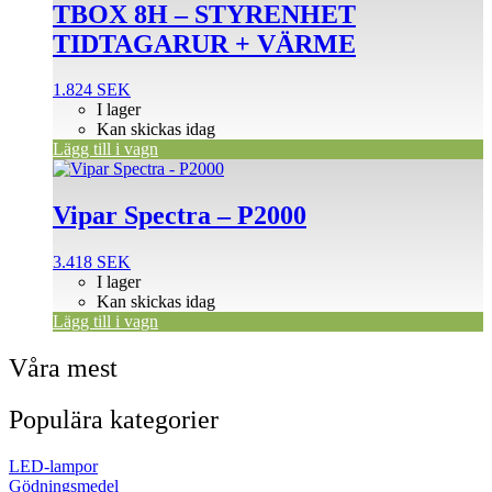
TBOX 8H – STYRENHET
TIDTAGARUR + VÄRME
1.824
SEK
I lager
Kan skickas idag
Lägg till i vagn
Vipar Spectra – P2000
3.418
SEK
I lager
Kan skickas idag
Lägg till i vagn
Våra mest
Populära kategorier
LED-lampor
Gödningsmedel