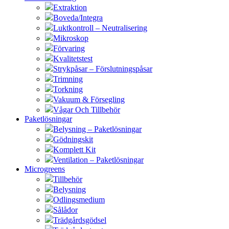
Extraktion
Boveda/Integra
Luktkontroll – Neutralisering
Mikroskop
Förvaring
Kvalitetstest
Strykpåsar – Förslutningspåsar
Trimning
Torkning
Vakuum & Försegling
Vågar Och Tillbehör
Paketlösningar
Belysning – Paketlösningar
Gödningskit
Komplett Kit
Ventilation – Paketlösningar
Microgreens
Tillbehör
Belysning
Odlingsmedium
Sålådor
Trädgårdsgödsel