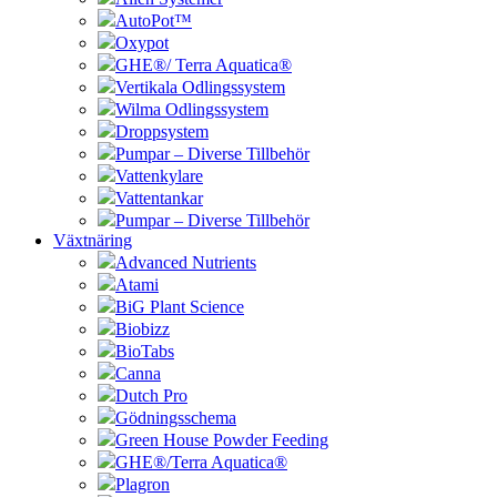
AutoPot™
Oxypot
GHE®/ Terra Aquatica®
Vertikala Odlingssystem
Wilma Odlingssystem
Droppsystem
Pumpar – Diverse Tillbehör
Vattenkylare
Vattentankar
Pumpar – Diverse Tillbehör
Växtnäring
Advanced Nutrients
Atami
BiG Plant Science
Biobizz
BioTabs
Canna
Dutch Pro
Gödningsschema
Green House Powder Feeding
GHE®/Terra Aquatica®
Plagron