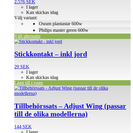
2.576
SEK
varianter.
I lager
De
Kan skickas idag
olika
Välj variant:
alternativen
Osram plantastar 600w
kan
väljas
Philips master green 600w
på
Välj alternativ
produktsidan
Stickkontakt – inkl jord
29
SEK
I lager
Kan skickas idag
Lägg till i vagn
Tillbehörssats – Adjust Wing (passar
till de olika modellerna)
144
SEK
I lager