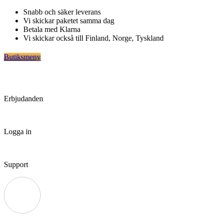
Hoppa
Snabb och säker leverans
till
Vi skickar paketet samma dag
innehåll
Betala med Klarna
Vi skickar också till Finland, Norge, Tyskland
Butiksmeny
Erbjudanden
Logga in
Support