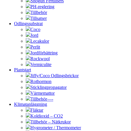
Shogun Fertilisers
PH-reglering
Tillbehör
Tillsatser
Odlingssubstrat
Coco
Jord
Lecakulor
Perlit
Jordförbättring
Rockwool
Vermiculite
Plantstart
Jiffy/Coco Odlingsbrickor
Rothormon
Sticklingpropagator
Värmemattor
Tillbehör—-
Klimatanläggning
Fläktar
Koldioxid – CO2
Tillbehör – Nätkrukor
Hygrometer / Thermometer