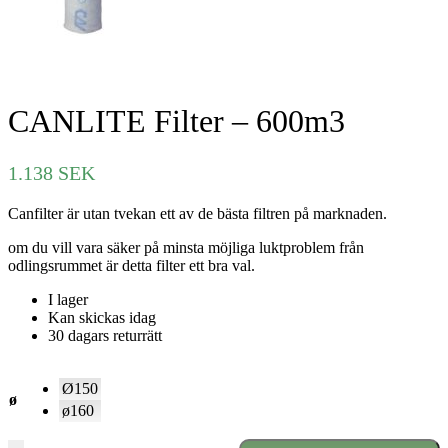
CANLITE Filter – 600m3
1.138
SEK
Canfilter är utan tvekan ett av de bästa filtren på marknaden.
om du vill vara säker på minsta möjliga luktproblem från
odlingsrummet är detta filter ett bra val.
I lager
Kan skickas idag
30 dagars returrätt
Ø150
ø
ø160
CANLITE