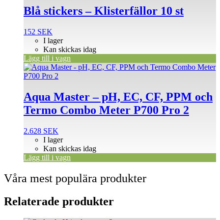
Blå stickers – Klisterfällor 10 st
152
SEK
I lager
Kan skickas idag
Lägg till i vagn
Aqua Master – pH, EC, CF, PPM och
Termo Combo Meter P700 Pro 2
2.628
SEK
I lager
Kan skickas idag
Lägg till i vagn
Våra mest populära produkter
Relaterade produkter