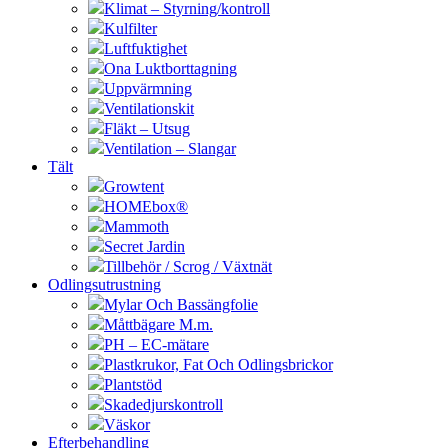
Klimat – Styrning/kontroll
Kulfilter
Luftfuktighet
Ona Luktborttagning
Uppvärmning
Ventilationskit
Fläkt – Utsug
Ventilation – Slangar
Tält
Growtent
HOMEbox®
Mammoth
Secret Jardin
Tillbehör / Scrog / Växtnät
Odlingsutrustning
Mylar Och Bassängfolie
Måttbägare M.m.
PH – EC-mätare
Plastkrukor, Fat Och Odlingsbrickor
Plantstöd
Skadedjurskontroll
Väskor
Efterbehandling