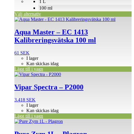
1 L
kan
väljas
100 ml
på
Välj alternativ
produktsidan
Aqua Master – EC 1413
Kalibreringsvätska 100 ml
61
SEK
I lager
Kan skickas idag
Lägg till i vagn
Vipar Spectra – P2000
3.418
SEK
I lager
Kan skickas idag
Lägg till i vagn
Pure Zym 1L – Plagron