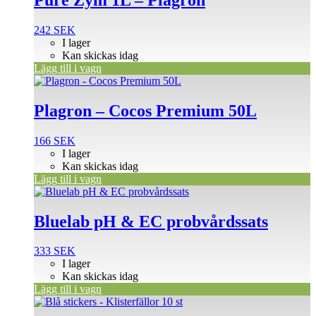
242
SEK
I lager
Kan skickas idag
Lägg till i vagn
Plagron – Cocos Premium 50L
166
SEK
I lager
Kan skickas idag
Lägg till i vagn
Bluelab pH & EC probvårdssats
333
SEK
I lager
Kan skickas idag
Lägg till i vagn