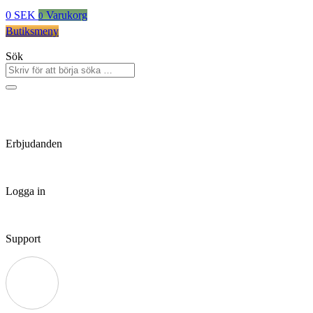
0
SEK
Varukorg
0
Butiksmeny
Sök
Erbjudanden
Logga in
Support