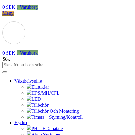
0
SEK
Varukorg
0
Meny
0
SEK
Varukorg
0
Sök
Växtbelysning
Elartiklar
HPS/MH/CFL
LED
Tillbehör
Tillbehör Och Montering
Timers – Styrning/Kontroll
Hydro
PH – EC-mätare
Alien Systemer