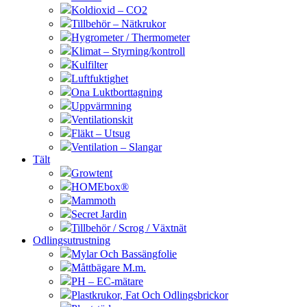
Koldioxid – CO2
Tillbehör – Nätkrukor
Hygrometer / Thermometer
Klimat – Styrning/kontroll
Kulfilter
Luftfuktighet
Ona Luktborttagning
Uppvärmning
Ventilationskit
Fläkt – Utsug
Ventilation – Slangar
Tält
Growtent
HOMEbox®
Mammoth
Secret Jardin
Tillbehör / Scrog / Växtnät
Odlingsutrustning
Mylar Och Bassängfolie
Måttbägare M.m.
PH – EC-mätare
Plastkrukor, Fat Och Odlingsbrickor