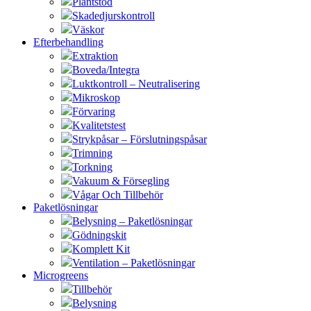
Plantstöd
Skadedjurskontroll
Väskor
Efterbehandling
Extraktion
Boveda/Integra
Luktkontroll – Neutralisering
Mikroskop
Förvaring
Kvalitetstest
Strykpåsar – Förslutningspåsar
Trimning
Torkning
Vakuum & Försegling
Vågar Och Tillbehör
Paketlösningar
Belysning – Paketlösningar
Gödningskit
Komplett Kit
Ventilation – Paketlösningar
Microgreens
Tillbehör
Belysning