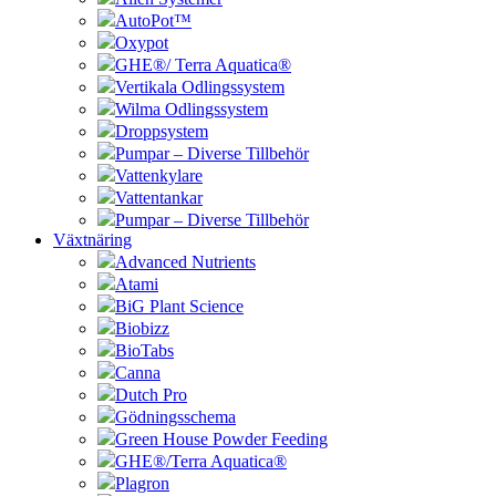
AutoPot™
Oxypot
GHE®/ Terra Aquatica®
Vertikala Odlingssystem
Wilma Odlingssystem
Droppsystem
Pumpar – Diverse Tillbehör
Vattenkylare
Vattentankar
Pumpar – Diverse Tillbehör
Växtnäring
Advanced Nutrients
Atami
BiG Plant Science
Biobizz
BioTabs
Canna
Dutch Pro
Gödningsschema
Green House Powder Feeding
GHE®/Terra Aquatica®
Plagron