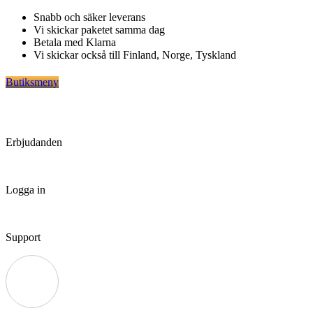
Hoppa
Snabb och säker leverans
till
Vi skickar paketet samma dag
innehåll
Betala med Klarna
Vi skickar också till Finland, Norge, Tyskland
Butiksmeny
Erbjudanden
Logga in
Support