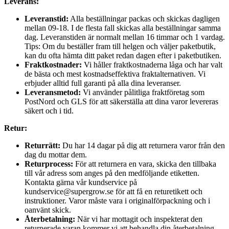
Leverans:
Leveranstid:
Alla beställningar packas och skickas dagligen
mellan 09-18. I de flesta fall skickas alla beställningar samma
dag. Leveranstiden är normalt mellan 16 timmar och 1 vardag.
Tips: Om du beställer fram till helgen och väljer paketbutik,
kan du ofta hämta ditt paket redan dagen efter i paketbutiken.
Fraktkostnader:
Vi håller fraktkostnaderna låga och har valt
de bästa och mest kostnadseffektiva fraktalternativen. Vi
erbjuder alltid full garanti på alla dina leveranser.
Leveransmetod:
Vi använder pålitliga fraktföretag som
PostNord och GLS för att säkerställa att dina varor levereras
säkert och i tid.
Retur:
Returrätt:
Du har 14 dagar på dig att returnera varor från den
dag du mottar dem.
Returprocess:
För att returnera en vara, skicka den tillbaka
till vår adress som anges på den medföljande etiketten.
Kontakta gärna vår kundservice på
kundservice@supergrow.se för att få en returetikett och
instruktioner. Varor måste vara i originalförpackning och i
oanvänt skick.
Återbetalning:
När vi har mottagit och inspekterat den
returnerade varan kommer vi att behandla din återbetalning