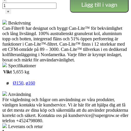
-
Lägg till i vagn
Filter
-
+
600m3
mängd
Beskrivning
Can-Filter® har designat och byggt Can-Lite™ för bekvämlighet
och lång livslängd. 100% australienskt granulerat kol, aluminium
topp och botten, integrerad fläns och 51% öppen perforering är
funktioner i Can-Lite™-filtret. Can-Lite™ finns i 12 storlekar med
ett CFM-område på 89 – 3000. Can-Lite™ tillverkas i en dedikerad
kolfilteranläggning i Nordamerika. Varje filter är krympt inslaget,
boxat och märkt för användarvänlighet.
Specifikationer
Vikt
5,655 kg
ø
Ø150
,
ø160
Användning
För vägledning och frågor om användning av våra produkter,
vänligen kontakta vår kundservice. Vi är här för att hjälpa dig att få
ut det mesta av dina köp och säkerställa att du använder produkterna
korrekt och säkert. Kontakta oss på
kundservice@supergrow.se
eller
telefon +4524798080.
Leverans och retur