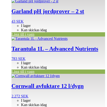
Garland pH jordprover – 2 st
43
SEK
I lager
Kan skickas idag
Lägg till i vagn
Tarantula 1L – Advanced Nutrients
783
SEK
I lager
Kan skickas idag
Lägg till i vagn
Cornwall avfuktare 12 l/dygn
2.272
SEK
I lager
Kan skickas idag