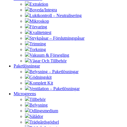
Extraktion
Boveda/Integra
Luktkontroll – Neutralisering
Mikroskop
Förvaring
Kvalitetstest
Strykpåsar – Förslutningspåsar
Trimning
Torkning
Vakuum & Försegling
Vågar Och Tillbehör
Paketlösningar
Belysning – Paketlösningar
Gödningskit
Komplett Kit
Ventilation – Paketlösningar
Microgreens
Tillbehör
Belysning
Odlingsmedium
Sålådor
Trädgårdsgödsel