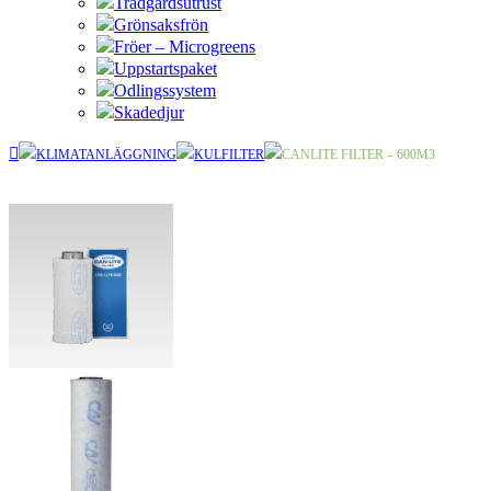
Trädgårdsutrust
Grönsaksfrön
Fröer – Microgreens
Uppstartspaket
Odlingssystem
Skadedjur
KLIMATANLÄGGNING
KULFILTER
CANLITE FILTER – 600M3