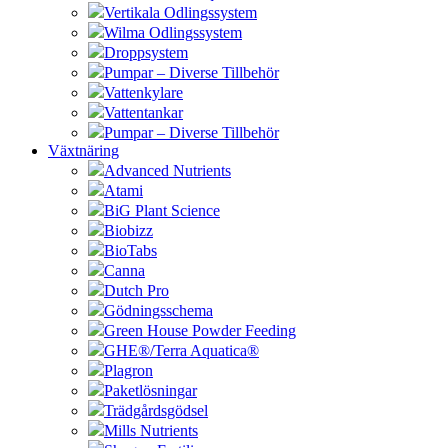
Vertikala Odlingssystem
Wilma Odlingssystem
Droppsystem
Pumpar – Diverse Tillbehör
Vattenkylare
Vattentankar
Pumpar – Diverse Tillbehör
Växtnäring
Advanced Nutrients
Atami
BiG Plant Science
Biobizz
BioTabs
Canna
Dutch Pro
Gödningsschema
Green House Powder Feeding
GHE®/Terra Aquatica®
Plagron
Paketlösningar
Trädgårdsgödsel
Mills Nutrients