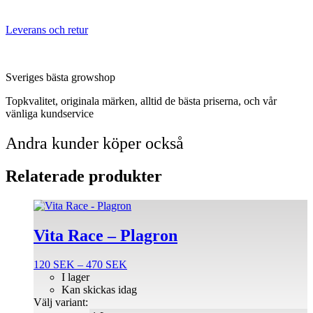
Leverans och retur
Sveriges bästa growshop
Topkvalitet, originala märken, alltid de bästa priserna, och vår
vänliga kundservice
Andra kunder köper också
Relaterade produkter
Den
här
produkten
Vita Race – Plagron
har
flera
Prisintervall:
120
SEK
–
470
SEK
varianter.
120 SEK
I lager
De
till
Kan skickas idag
olika
470 SEK
Välj variant:
alternativen