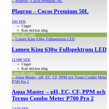
Plagron – Cocos Premium 50L
166
SEK
I lager
Kan skickas idag
Lägg till i vagn
Lumen King 630w Fullspektrum LED
11.088
SEK
I lager
Kan skickas idag
Lägg till i vagn
Aqua Master – pH, EC, CF, PPM och
Termo Combo Meter P700 Pro 2
2.628
SEK