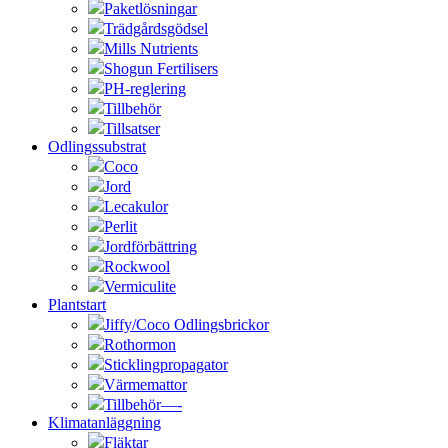
Paketlösningar
Trädgårdsgödsel
Mills Nutrients
Shogun Fertilisers
PH-reglering
Tillbehör
Tillsatser
Odlingssubstrat
Coco
Jord
Lecakulor
Perlit
Jordförbättring
Rockwool
Vermiculite
Plantstart
Jiffy/Coco Odlingsbrickor
Rothormon
Sticklingpropagator
Värmemattor
Tillbehör—-
Klimatanläggning
Fläktar