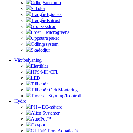
Odlingsmedium
Sålådor
Trädgårdsgödsel
Trädgårdsutrust
Grönsaksfrön
Fröer – Microgreens
Uppstartspaket
Odlingssystem
Skadedjur
Växtbelysning
Elartiklar
HPS/MH/CFL
LED
Tillbehör
Tillbehör Och Montering
Timers – Styrning/Kontroll
Hydro
PH – EC-mätare
Alien Systemer
AutoPot™
Oxypot
GHE®/ Terra Aquatica®