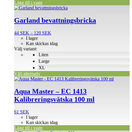
Lägg till i vagn
Den
här
produkten
Garland bevattningsbricka
har
flera
Prisintervall:
44
SEK
–
120
SEK
varianter.
44 SEK
I lager
De
till
Kan skickas idag
olika
120 SEK
Välj variant:
alternativen
Liten
kan
väljas
Large
på
XL
produktsidan
Välj alternativ
Aqua Master – EC 1413
Kalibreringsvätska 100 ml
61
SEK
I lager
Kan skickas idag
Lägg till i vagn