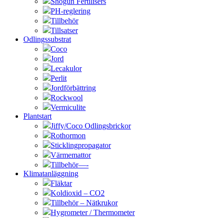
Shogun Fertilisers
PH-reglering
Tillbehör
Tillsatser
Odlingssubstrat
Coco
Jord
Lecakulor
Perlit
Jordförbättring
Rockwool
Vermiculite
Plantstart
Jiffy/Coco Odlingsbrickor
Rothormon
Sticklingpropagator
Värmemattor
Tillbehör—-
Klimatanläggning
Fläktar
Koldioxid – CO2
Tillbehör – Nätkrukor
Hygrometer / Thermometer