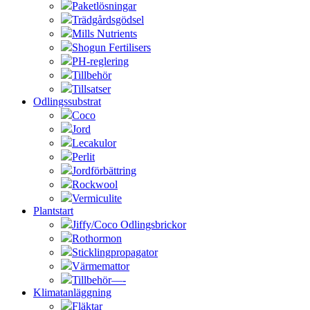
Paketlösningar
Trädgårdsgödsel
Mills Nutrients
Shogun Fertilisers
PH-reglering
Tillbehör
Tillsatser
Odlingssubstrat
Coco
Jord
Lecakulor
Perlit
Jordförbättring
Rockwool
Vermiculite
Plantstart
Jiffy/Coco Odlingsbrickor
Rothormon
Sticklingpropagator
Värmemattor
Tillbehör—-
Klimatanläggning
Fläktar