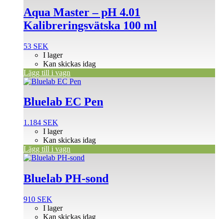
Aqua Master – pH 4.01
Kalibreringsvätska 100 ml
53
SEK
I lager
Kan skickas idag
Lägg till i vagn
Bluelab EC Pen
1.184
SEK
I lager
Kan skickas idag
Lägg till i vagn
Bluelab PH-sond
910
SEK
I lager
Kan skickas idag