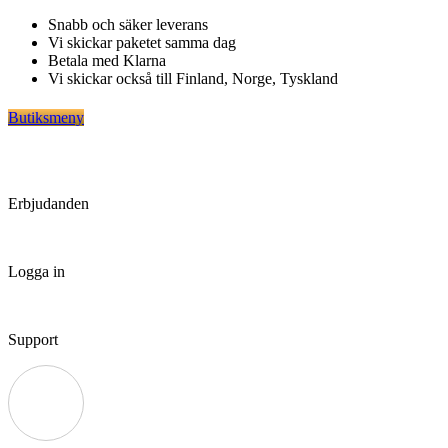
Hoppa
Snabb och säker leverans
till
Vi skickar paketet samma dag
innehåll
Betala med Klarna
Vi skickar också till Finland, Norge, Tyskland
Butiksmeny
Erbjudanden
Logga in
Support