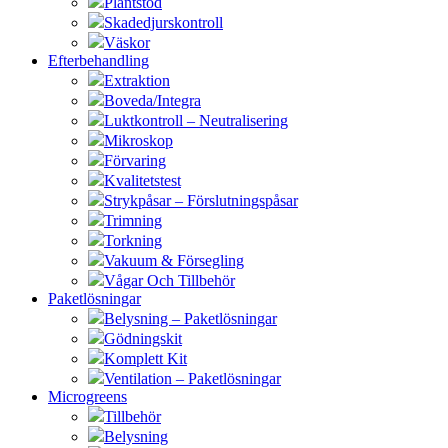
Plantstöd
Skadedjurskontroll
Väskor
Efterbehandling
Extraktion
Boveda/Integra
Luktkontroll – Neutralisering
Mikroskop
Förvaring
Kvalitetstest
Strykpåsar – Förslutningspåsar
Trimning
Torkning
Vakuum & Försegling
Vågar Och Tillbehör
Paketlösningar
Belysning – Paketlösningar
Gödningskit
Komplett Kit
Ventilation – Paketlösningar
Microgreens
Tillbehör
Belysning