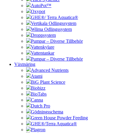
AutoPot™
Oxypot
GHE®/ Terra Aquatica®
Vertikala Odlingssystem
Wilma Odlingssystem
Droppsystem
Pumpar – Diverse Tillbehör
Vattenkylare
Vattentankar
Pumpar – Diverse Tillbehör
Växtnäring
Advanced Nutrients
Atami
BiG Plant Science
Biobizz
BioTabs
Canna
Dutch Pro
Gödningsschema
Green House Powder Feeding
GHE®/Terra Aquatica®
Plagron