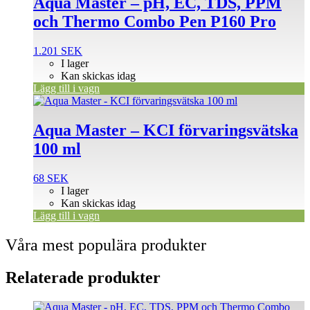
Aqua Master – pH, EC, TDS, PPM
och Thermo Combo Pen P160 Pro
1.201
SEK
I lager
Kan skickas idag
Lägg till i vagn
Aqua Master – KCI förvaringsvätska
100 ml
68
SEK
I lager
Kan skickas idag
Lägg till i vagn
Våra mest populära produkter
Relaterade produkter