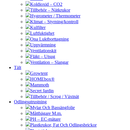
Koldioxid – CO2
Tillbehör – Nätkrukor
Hygrometer / Thermometer
Klimat – Styrning/kontroll
Kulfilter
Luftfuktighet
Ona Luktborttagning
Uppvärmning
Ventilationskit
Fläkt – Utsug
Ventilation – Slangar
Tält
Growtent
HOMEbox®
Mammoth
Secret Jardin
Tillbehör / Scrog / Växtnät
Odlingsutrustning
Mylar Och Bassängfolie
Måttbägare M.m.
PH – EC-mätare
Plastkrukor, Fat Och Odlingsbrickor