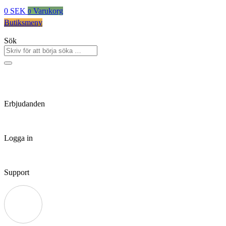
0
SEK
Varukorg
0
Butiksmeny
Sök
Erbjudanden
Logga in
Support