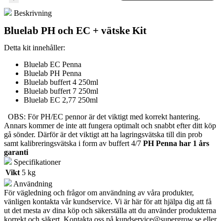
EC
Beskrivning
+
vätske
Bluelab PH och EC + vätske Kit
Kit
mängd
Detta kit innehåller:
Bluelab EC Penna
Bluelab PH Penna
Bluelab buffert 4 250ml
Bluelab buffert 7 250ml
Bluelab EC 2,77 250ml
OBS: För PH/EC pennor är det viktigt med korrekt hantering.
Annars kommer de inte att fungera optimalt och snabbt efter ditt köp
gå sönder. Därför är det viktigt att ha lagringsvätska till din prob
samt kalibreringsvätska i form av buffert 4/7
PH Penna har 1 års
garanti
Specifikationer
Vikt
5 kg
Användning
För vägledning och frågor om användning av våra produkter,
vänligen kontakta vår kundservice. Vi är här för att hjälpa dig att få
ut det mesta av dina köp och säkerställa att du använder produkterna
korrekt och säkert. Kontakta oss på
kundservice@supergrow.se
eller