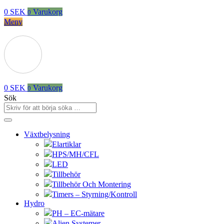
0
SEK
Varukorg
0
Meny
0
SEK
Varukorg
0
Sök
Växtbelysning
Elartiklar
HPS/MH/CFL
LED
Tillbehör
Tillbehör Och Montering
Timers – Styrning/Kontroll
Hydro
PH – EC-mätare
Alien Systemer