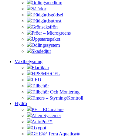
Odlingsmedium
Sålådor
Trädgårdsgödsel
Trädgårdsutrust
Grönsaksfrön
Fröer – Microgreens
Uppstartspaket
Odlingssystem
Skadedjur
Växtbelysning
Elartiklar
HPS/MH/CFL
LED
Tillbehör
Tillbehör Och Montering
Timers – Styrning/Kontroll
Hydro
PH – EC-mätare
Alien Systemer
AutoPot™
Oxypot
GHE®/ Terra Aquatica®