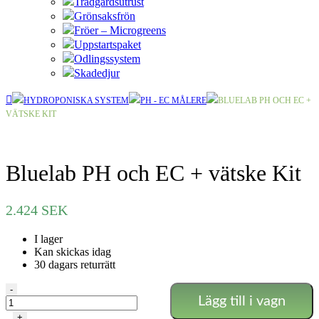
Trädgårdsutrust
Grönsaksfrön
Fröer – Microgreens
Uppstartspaket
Odlingssystem
Skadedjur
HYDROPONISKA SYSTEM
PH - EC MÅLERE
BLUELAB PH OCH EC +
VÄTSKE KIT
Bluelab PH och EC + vätske Kit
2.424
SEK
I lager
Kan skickas idag
30 dagars returrätt
Bluelab
-
Lägg till i vagn
PH
och
+