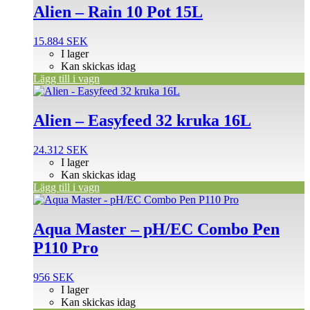
Alien – Rain 10 Pot 15L
15.884
SEK
I lager
Kan skickas idag
Lägg till i vagn
Alien – Easyfeed 32 kruka 16L
24.312
SEK
I lager
Kan skickas idag
Lägg till i vagn
Aqua Master – pH/EC Combo Pen
P110 Pro
956
SEK
I lager
Kan skickas idag