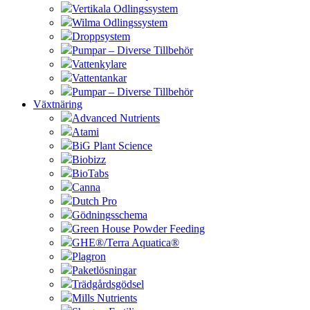
Vertikala Odlingssystem
Wilma Odlingssystem
Droppsystem
Pumpar – Diverse Tillbehör
Vattenkylare
Vattentankar
Pumpar – Diverse Tillbehör
Växtnäring
Advanced Nutrients
Atami
BiG Plant Science
Biobizz
BioTabs
Canna
Dutch Pro
Gödningsschema
Green House Powder Feeding
GHE®/Terra Aquatica®
Plagron
Paketlösningar
Trädgårdsgödsel
Mills Nutrients