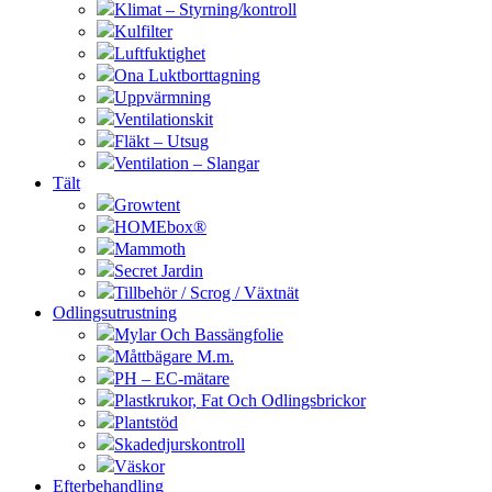
Klimat – Styrning/kontroll
Kulfilter
Luftfuktighet
Ona Luktborttagning
Uppvärmning
Ventilationskit
Fläkt – Utsug
Ventilation – Slangar
Tält
Growtent
HOMEbox®
Mammoth
Secret Jardin
Tillbehör / Scrog / Växtnät
Odlingsutrustning
Mylar Och Bassängfolie
Måttbägare M.m.
PH – EC-mätare
Plastkrukor, Fat Och Odlingsbrickor
Plantstöd
Skadedjurskontroll
Väskor
Efterbehandling