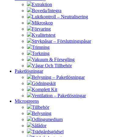
Extraktion
Boveda/Integra
Luktkontroll – Neutralisering
Mikroskop
Förvaring
Kvalitetstest
Strykpåsar – Förslutningspåsar
Trimning
Torkning
Vakuum & Försegling
Vågar Och Tillbehör
Paketlösningar
Belysning – Paketlösningar
Gödningskit
Komplett Kit
Ventilation – Paketlösningar
Microgreens
Tillbehör
Belysning
Odlingsmedium
Sålådor
Trädgårdsgödsel