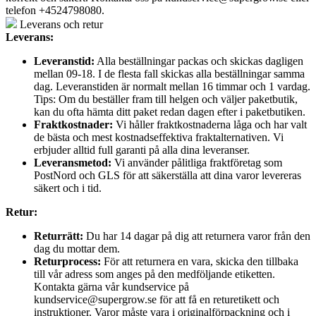
telefon +4524798080.
Leverans och retur
Leverans:
Leveranstid:
Alla beställningar packas och skickas dagligen
mellan 09-18. I de flesta fall skickas alla beställningar samma
dag. Leveranstiden är normalt mellan 16 timmar och 1 vardag.
Tips: Om du beställer fram till helgen och väljer paketbutik,
kan du ofta hämta ditt paket redan dagen efter i paketbutiken.
Fraktkostnader:
Vi håller fraktkostnaderna låga och har valt
de bästa och mest kostnadseffektiva fraktalternativen. Vi
erbjuder alltid full garanti på alla dina leveranser.
Leveransmetod:
Vi använder pålitliga fraktföretag som
PostNord och GLS för att säkerställa att dina varor levereras
säkert och i tid.
Retur:
Returrätt:
Du har 14 dagar på dig att returnera varor från den
dag du mottar dem.
Returprocess:
För att returnera en vara, skicka den tillbaka
till vår adress som anges på den medföljande etiketten.
Kontakta gärna vår kundservice på
kundservice@supergrow.se för att få en returetikett och
instruktioner. Varor måste vara i originalförpackning och i