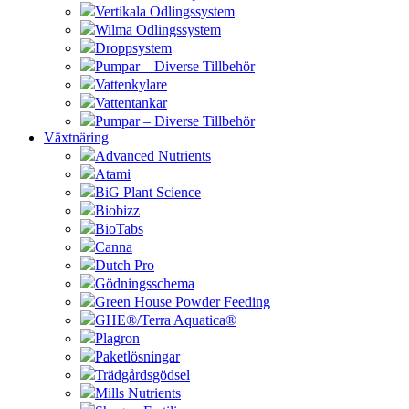
Vertikala Odlingssystem
Wilma Odlingssystem
Droppsystem
Pumpar – Diverse Tillbehör
Vattenkylare
Vattentankar
Pumpar – Diverse Tillbehör
Växtnäring
Advanced Nutrients
Atami
BiG Plant Science
Biobizz
BioTabs
Canna
Dutch Pro
Gödningsschema
Green House Powder Feeding
GHE®/Terra Aquatica®
Plagron
Paketlösningar
Trädgårdsgödsel
Mills Nutrients