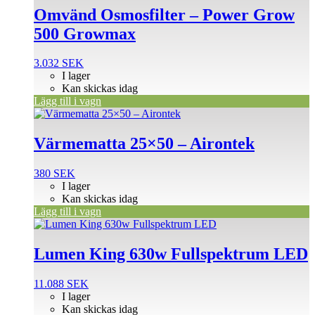
Omvänd Osmosfilter – Power Grow
500 Growmax
3.032
SEK
I lager
Kan skickas idag
Lägg till i vagn
Värmematta 25×50 – Airontek
380
SEK
I lager
Kan skickas idag
Lägg till i vagn
Lumen King 630w Fullspektrum LED
11.088
SEK
I lager
Kan skickas idag