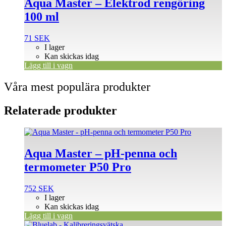
Aqua Master – Elektrod rengöring
100 ml
71
SEK
I lager
Kan skickas idag
Lägg till i vagn
Våra mest populära produkter
Relaterade produkter
Aqua Master – pH-penna och
termometer P50 Pro
752
SEK
I lager
Kan skickas idag
Lägg till i vagn
Den