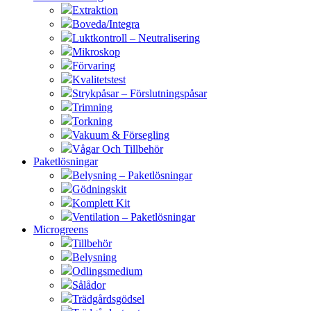
Extraktion
Boveda/Integra
Luktkontroll – Neutralisering
Mikroskop
Förvaring
Kvalitetstest
Strykpåsar – Förslutningspåsar
Trimning
Torkning
Vakuum & Försegling
Vågar Och Tillbehör
Paketlösningar
Belysning – Paketlösningar
Gödningskit
Komplett Kit
Ventilation – Paketlösningar
Microgreens
Tillbehör
Belysning
Odlingsmedium
Sålådor
Trädgårdsgödsel