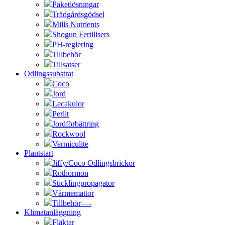
Paketlösningar
Trädgårdsgödsel
Mills Nutrients
Shogun Fertilisers
PH-reglering
Tillbehör
Tillsatser
Odlingssubstrat
Coco
Jord
Lecakulor
Perlit
Jordförbättring
Rockwool
Vermiculite
Plantstart
Jiffy/Coco Odlingsbrickor
Rothormon
Sticklingpropagator
Värmemattor
Tillbehör—-
Klimatanläggning
Fläktar