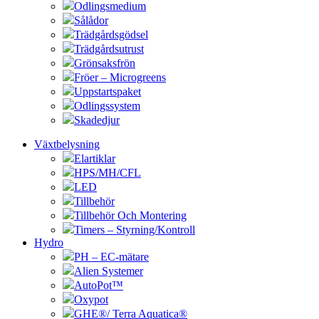
Odlingsmedium
Sålådor
Trädgårdsgödsel
Trädgårdsutrust
Grönsaksfrön
Fröer – Microgreens
Uppstartspaket
Odlingssystem
Skadedjur
Växtbelysning
Elartiklar
HPS/MH/CFL
LED
Tillbehör
Tillbehör Och Montering
Timers – Styrning/Kontroll
Hydro
PH – EC-mätare
Alien Systemer
AutoPot™
Oxypot
GHE®/ Terra Aquatica®