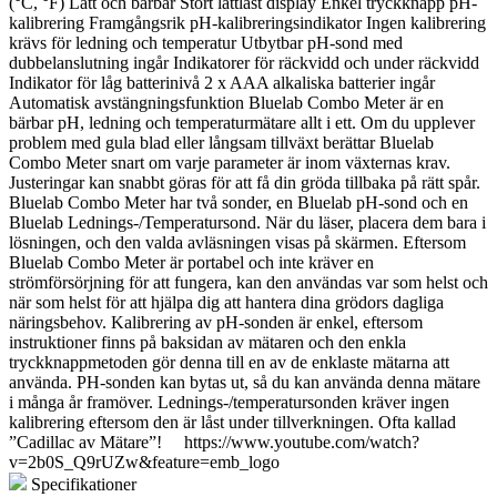
(°C, °F) Lätt och bärbar Stort lättläst display Enkel tryckknapp pH-
kalibrering Framgångsrik pH-kalibreringsindikator Ingen kalibrering
krävs för ledning och temperatur Utbytbar pH-sond med
dubbelanslutning ingår Indikatorer för räckvidd och under räckvidd
Indikator för låg batterinivå 2 x AAA alkaliska batterier ingår
Automatisk avstängningsfunktion Bluelab Combo Meter är en
bärbar pH, ledning och temperaturmätare allt i ett. Om du upplever
problem med gula blad eller långsam tillväxt berättar Bluelab
Combo Meter snart om varje parameter är inom växternas krav.
Justeringar kan snabbt göras för att få din gröda tillbaka på rätt spår.
Bluelab Combo Meter har två sonder, en Bluelab pH-sond och en
Bluelab Lednings-/Temperatursond. När du läser, placera dem bara i
lösningen, och den valda avläsningen visas på skärmen. Eftersom
Bluelab Combo Meter är portabel och inte kräver en
strömförsörjning för att fungera, kan den användas var som helst och
när som helst för att hjälpa dig att hantera dina grödors dagliga
näringsbehov. Kalibrering av pH-sonden är enkel, eftersom
instruktioner finns på baksidan av mätaren och den enkla
tryckknappmetoden gör denna till en av de enklaste mätarna att
använda. PH-sonden kan bytas ut, så du kan använda denna mätare
i många år framöver. Lednings-/temperatursonden kräver ingen
kalibrering eftersom den är låst under tillverkningen. Ofta kallad
”Cadillac av Mätare”! https://www.youtube.com/watch?
v=2b0S_Q9rUZw&feature=emb_logo
Specifikationer