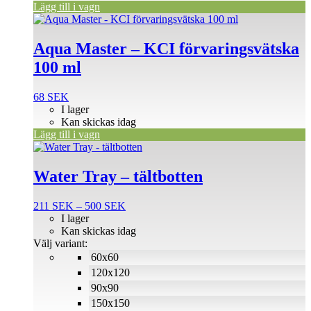
Lägg till i vagn
Aqua Master – KCI förvaringsvätska
100 ml
68
SEK
I lager
Kan skickas idag
Lägg till i vagn
Den
här
produkten
Water Tray – tältbotten
har
flera
Prisintervall:
211
SEK
–
500
SEK
varianter.
211 SEK
I lager
De
till
Kan skickas idag
olika
500 SEK
Välj variant:
alternativen
60x60
kan
väljas
120x120
på
90x90
produktsidan
150x150