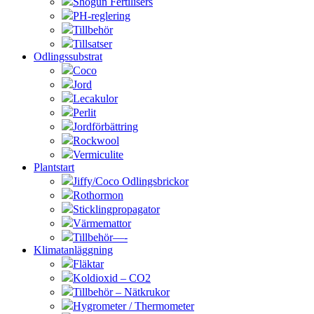
Shogun Fertilisers
PH-reglering
Tillbehör
Tillsatser
Odlingssubstrat
Coco
Jord
Lecakulor
Perlit
Jordförbättring
Rockwool
Vermiculite
Plantstart
Jiffy/Coco Odlingsbrickor
Rothormon
Sticklingpropagator
Värmemattor
Tillbehör—-
Klimatanläggning
Fläktar
Koldioxid – CO2
Tillbehör – Nätkrukor
Hygrometer / Thermometer