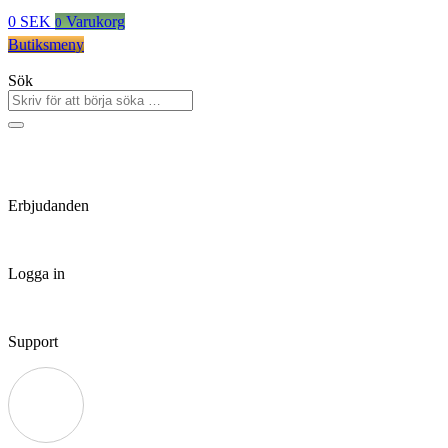
0
SEK
Varukorg
0
Butiksmeny
Sök
Erbjudanden
Logga in
Support