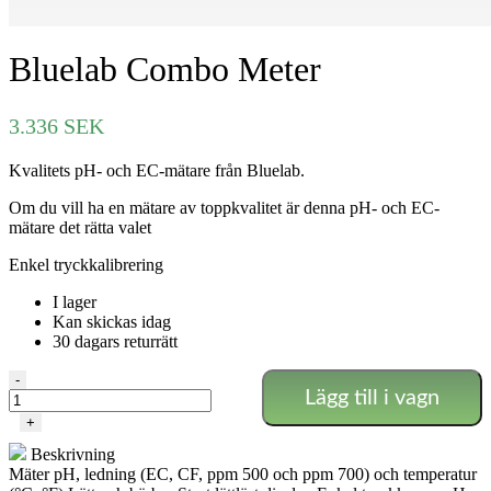
Bluelab Combo Meter
3.336
SEK
Kvalitets pH- och EC-mätare från Bluelab.
Om du vill ha en mätare av toppkvalitet är denna pH- och EC-
mätare det rätta valet
Enkel tryckkalibrering
I lager
Kan skickas idag
30 dagars returrätt
Bluelab
-
Lägg till i vagn
Combo
Meter
+
mängd
Beskrivning
Mäter pH, ledning (EC, CF, ppm 500 och ppm 700) och temperatur