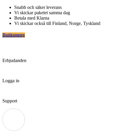
Hoppa
Snabb och säker leverans
till
Vi skickar paketet samma dag
innehåll
Betala med Klarna
Vi skickar också till Finland, Norge, Tyskland
Butiksmeny
Erbjudanden
Logga in
Support