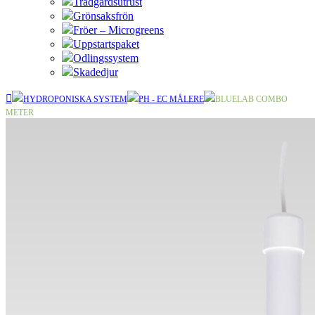
Trädgårdsutrust
Grönsaksfrön
Fröer – Microgreens
Uppstartspaket
Odlingssystem
Skadedjur
HYDROPONISKA SYSTEM
PH - EC MÅLERE
BLUELAB COMBO
METER