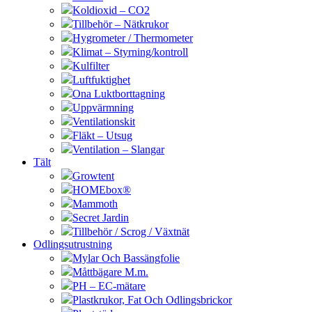
Koldioxid – CO2
Tillbehör – Nätkrukor
Hygrometer / Thermometer
Klimat – Styrning/kontroll
Kulfilter
Luftfuktighet
Ona Luktborttagning
Uppvärmning
Ventilationskit
Fläkt – Utsug
Ventilation – Slangar
Tält
Growtent
HOMEbox®
Mammoth
Secret Jardin
Tillbehör / Scrog / Växtnät
Odlingsutrustning
Mylar Och Bassängfolie
Måttbägare M.m.
PH – EC-mätare
Plastkrukor, Fat Och Odlingsbrickor