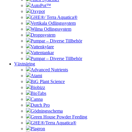
AutoPot™
Oxypot
GHE®/ Terra Aquatica®
Vertikala Odlingssystem
Wilma Odlingssystem
Droppsystem
Pumpar – Diverse Tillbehör
Vattenkylare
Vattentankar
Pumpar – Diverse Tillbehör
Växtnäring
Advanced Nutrients
Atami
BiG Plant Science
Biobizz
BioTabs
Canna
Dutch Pro
Gödningsschema
Green House Powder Feeding
GHE®/Terra Aquatica®
Plagron