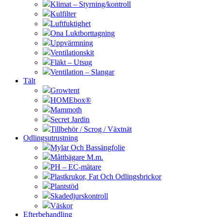
Klimat – Styrning/kontroll
Kulfilter
Luftfuktighet
Ona Luktborttagning
Uppvärmning
Ventilationskit
Fläkt – Utsug
Ventilation – Slangar
Tält
Growtent
HOMEbox®
Mammoth
Secret Jardin
Tillbehör / Scrog / Växtnät
Odlingsutrustning
Mylar Och Bassängfolie
Måttbägare M.m.
PH – EC-mätare
Plastkrukor, Fat Och Odlingsbrickor
Plantstöd
Skadedjurskontroll
Väskor
Efterbehandling