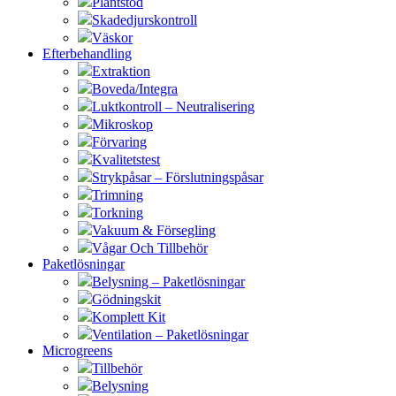
Plantstöd
Skadedjurskontroll
Väskor
Efterbehandling
Extraktion
Boveda/Integra
Luktkontroll – Neutralisering
Mikroskop
Förvaring
Kvalitetstest
Strykpåsar – Förslutningspåsar
Trimning
Torkning
Vakuum & Försegling
Vågar Och Tillbehör
Paketlösningar
Belysning – Paketlösningar
Gödningskit
Komplett Kit
Ventilation – Paketlösningar
Microgreens
Tillbehör
Belysning