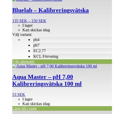
här
produkten
Bluelab – Kalibreringsvätska
har
flera
Prisintervall:
135
SEK
–
150
SEK
varianter.
135 SEK
I lager
De
till
Kan skickas idag
olika
150 SEK
Välj variant:
alternativen
ph4
kan
väljas
ph7
på
EC2.77
produktsidan
KCL Förvaring
Välj alternativ
Aqua Master – pH 7,00
Kalibreringsvätska 100 ml
53
SEK
I lager
Kan skickas idag
Lägg till i vagn