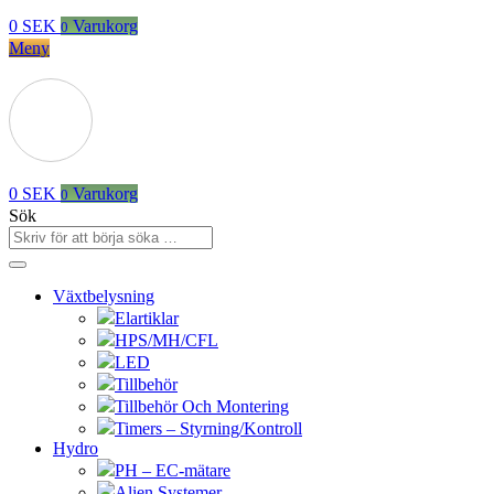
0
SEK
Varukorg
0
Meny
0
SEK
Varukorg
0
Sök
Växtbelysning
Elartiklar
HPS/MH/CFL
LED
Tillbehör
Tillbehör Och Montering
Timers – Styrning/Kontroll
Hydro
PH – EC-mätare
Alien Systemer