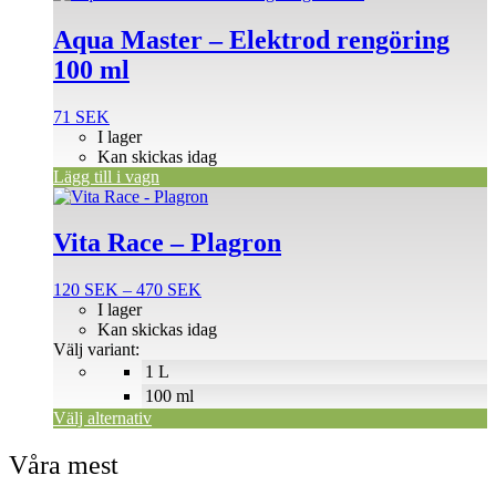
Aqua Master – Elektrod rengöring
100 ml
71
SEK
I lager
Kan skickas idag
Lägg till i vagn
Den
här
produkten
Vita Race – Plagron
har
flera
Prisintervall:
120
SEK
–
470
SEK
varianter.
120 SEK
I lager
De
till
Kan skickas idag
olika
470 SEK
Välj variant:
alternativen
1 L
kan
väljas
100 ml
på
Välj alternativ
produktsidan
Våra mest