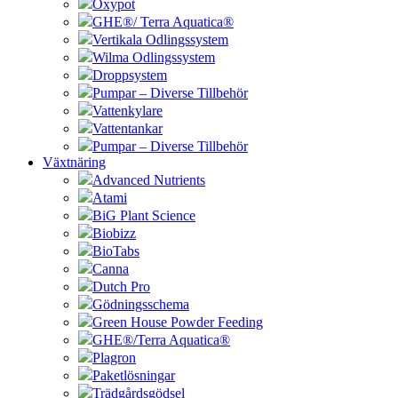
Oxypot
GHE®/ Terra Aquatica®
Vertikala Odlingssystem
Wilma Odlingssystem
Droppsystem
Pumpar – Diverse Tillbehör
Vattenkylare
Vattentankar
Pumpar – Diverse Tillbehör
Växtnäring
Advanced Nutrients
Atami
BiG Plant Science
Biobizz
BioTabs
Canna
Dutch Pro
Gödningsschema
Green House Powder Feeding
GHE®/Terra Aquatica®
Plagron
Paketlösningar
Trädgårdsgödsel