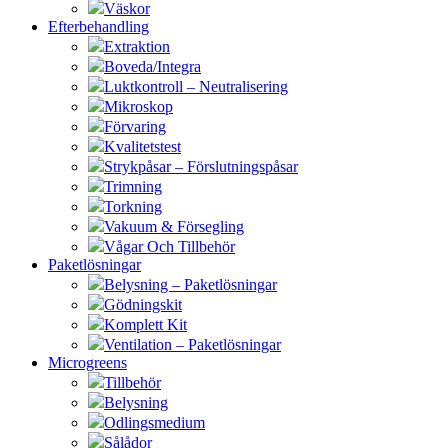
Väskor
Efterbehandling
Extraktion
Boveda/Integra
Luktkontroll – Neutralisering
Mikroskop
Förvaring
Kvalitetstest
Strykpåsar – Förslutningspåsar
Trimning
Torkning
Vakuum & Försegling
Vågar Och Tillbehör
Paketlösningar
Belysning – Paketlösningar
Gödningskit
Komplett Kit
Ventilation – Paketlösningar
Microgreens
Tillbehör
Belysning
Odlingsmedium
Sålådor