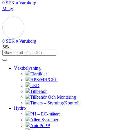
0
SEK
Varukorg
0
Meny
0
SEK
Varukorg
0
Sök
Växtbelysning
Elartiklar
HPS/MH/CFL
LED
Tillbehör
Tillbehör Och Montering
Timers – Styrning/Kontroll
Hydro
PH – EC-mätare
Alien Systemer
AutoPot™