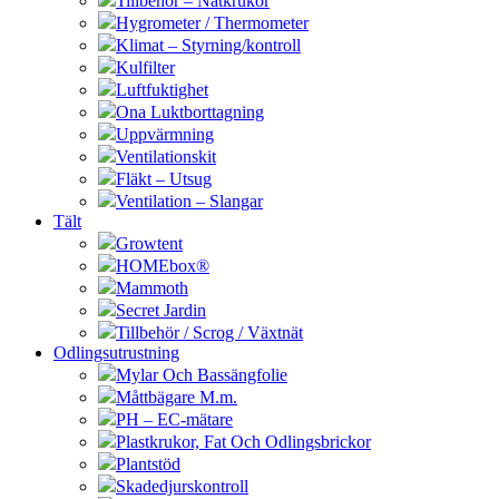
Tillbehör – Nätkrukor
Hygrometer / Thermometer
Klimat – Styrning/kontroll
Kulfilter
Luftfuktighet
Ona Luktborttagning
Uppvärmning
Ventilationskit
Fläkt – Utsug
Ventilation – Slangar
Tält
Growtent
HOMEbox®
Mammoth
Secret Jardin
Tillbehör / Scrog / Växtnät
Odlingsutrustning
Mylar Och Bassängfolie
Måttbägare M.m.
PH – EC-mätare
Plastkrukor, Fat Och Odlingsbrickor
Plantstöd
Skadedjurskontroll