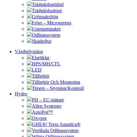
Trädgårdsgödsel
Trädgårdsutrust
Grönsaksfrön
Fröer – Microgreens
Uppstartspaket
Odlingssystem
Skadedjur
Växtbelysning
Elartiklar
HPS/MH/CFL
LED
Tillbehör
Tillbehör Och Montering
Timers – Styrning/Kontroll
Hydro
PH – EC-mätare
Alien Systemer
AutoPot™
Oxypot
GHE®/ Terra Aquatica®
Vertikala Odlingssystem
Wilma Odlingssystem