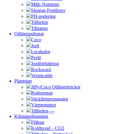
Mills Nutrients
Shogun Fertilisers
PH-reglering
Tillbehör
Tillsatser
Odlingssubstrat
Coco
Jord
Lecakulor
Perlit
Jordförbättring
Rockwool
Vermiculite
Plantstart
Jiffy/Coco Odlingsbrickor
Rothormon
Sticklingpropagator
Värmemattor
Tillbehör—-
Klimatanläggning
Fläktar
Koldioxid – CO2