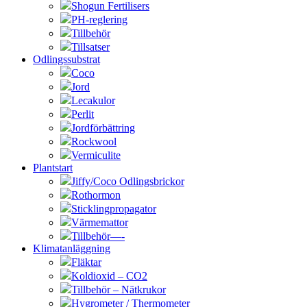
Shogun Fertilisers
PH-reglering
Tillbehör
Tillsatser
Odlingssubstrat
Coco
Jord
Lecakulor
Perlit
Jordförbättring
Rockwool
Vermiculite
Plantstart
Jiffy/Coco Odlingsbrickor
Rothormon
Sticklingpropagator
Värmemattor
Tillbehör—-
Klimatanläggning
Fläktar
Koldioxid – CO2
Tillbehör – Nätkrukor
Hygrometer / Thermometer