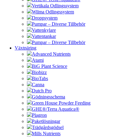
Vertikala Odlingssystem
Wilma Odlingssystem
Droppsystem
Pumpar – Diverse Tillbehör
Vattenkylare
Vattentankar
Pumpar – Diverse Tillbehör
Växtnäring
Advanced Nutrients
Atami
BiG Plant Science
Biobizz
BioTabs
Canna
Dutch Pro
Gödningsschema
Green House Powder Feeding
GHE®/Terra Aquatica®
Plagron
Paketlösningar
Trädgårdsgödsel
Mills Nutrients