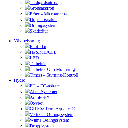
Trädgårdsutrust
Grönsaksfrön
Fröer – Microgreens
Uppstartspaket
Odlingssystem
Skadedjur
Växtbelysning
Elartiklar
HPS/MH/CFL
LED
Tillbehör
Tillbehör Och Montering
Timers – Styrning/Kontroll
Hydro
PH – EC-mätare
Alien Systemer
AutoPot™
Oxypot
GHE®/ Terra Aquatica®
Vertikala Odlingssystem
Wilma Odlingssystem
Droppsystem