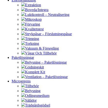
Efterbehandling
Extraktion
Boveda/Integra
Luktkontroll – Neutralisering
Mikroskop
Förvaring
Kvalitetstest
Strykpåsar – Förslutningspåsar
Trimning
Torkning
Vakuum & Försegling
Vågar Och Tillbehör
Paketlösningar
Belysning – Paketlösningar
Gödningskit
Komplett Kit
Ventilation – Paketlösningar
Microgreens
Tillbehör
Belysning
Odlingsmedium
Sålådor
Trädgårdsgödsel