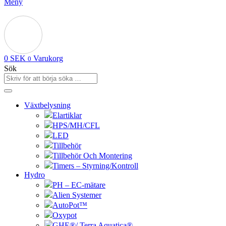
Meny
0
SEK
Varukorg
0
Sök
Växtbelysning
Elartiklar
HPS/MH/CFL
LED
Tillbehör
Tillbehör Och Montering
Timers – Styrning/Kontroll
Hydro
PH – EC-mätare
Alien Systemer
AutoPot™
Oxypot
GHE®/ Terra Aquatica®