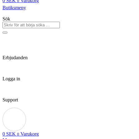
0
SEK
Varukorg
0
Butiksmeny
Sök
Erbjudanden
Logga in
Support
0
SEK
Varukorg
0