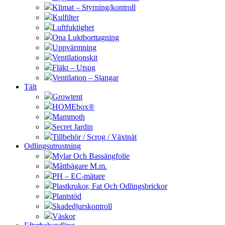
Klimat – Styrning/kontroll
Kulfilter
Luftfuktighet
Ona Luktborttagning
Uppvärmning
Ventilationskit
Fläkt – Utsug
Ventilation – Slangar
Tält
Growtent
HOMEbox®
Mammoth
Secret Jardin
Tillbehör / Scrog / Växtnät
Odlingsutrustning
Mylar Och Bassängfolie
Måttbägare M.m.
PH – EC-mätare
Plastkrukor, Fat Och Odlingsbrickor
Plantstöd
Skadedjurskontroll
Väskor