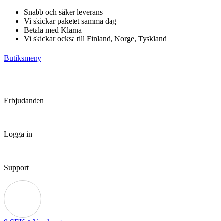
Hoppa
Snabb och säker leverans
till
Vi skickar paketet samma dag
innehåll
Betala med Klarna
Vi skickar också till Finland, Norge, Tyskland
Butiksmeny
Erbjudanden
Logga in
Support