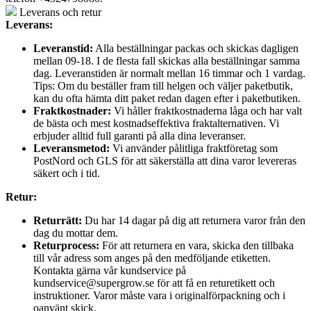
Leverans och retur
Leverans:
Leveranstid:
Alla beställningar packas och skickas dagligen
mellan 09-18. I de flesta fall skickas alla beställningar samma
dag. Leveranstiden är normalt mellan 16 timmar och 1 vardag.
Tips: Om du beställer fram till helgen och väljer paketbutik,
kan du ofta hämta ditt paket redan dagen efter i paketbutiken.
Fraktkostnader:
Vi håller fraktkostnaderna låga och har valt
de bästa och mest kostnadseffektiva fraktalternativen. Vi
erbjuder alltid full garanti på alla dina leveranser.
Leveransmetod:
Vi använder pålitliga fraktföretag som
PostNord och GLS för att säkerställa att dina varor levereras
säkert och i tid.
Retur:
Returrätt:
Du har 14 dagar på dig att returnera varor från den
dag du mottar dem.
Returprocess:
För att returnera en vara, skicka den tillbaka
till vår adress som anges på den medföljande etiketten.
Kontakta gärna vår kundservice på
kundservice@supergrow.se för att få en returetikett och
instruktioner. Varor måste vara i originalförpackning och i
oanvänt skick.