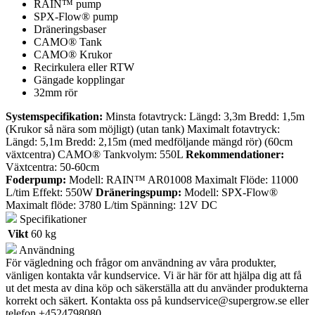
RAIN™ pump
SPX-Flow® pump
Dräneringsbaser
CAMO® Tank
CAMO® Krukor
Recirkulera eller RTW
Gängade kopplingar
32mm rör
Systemspecifikation:
Minsta fotavtryck: Längd: 3,3m Bredd: 1,5m
(Krukor så nära som möjligt) (utan tank) Maximalt fotavtryck:
Längd: 5,1m Bredd: 2,15m (med medföljande mängd rör) (60cm
växtcentra) CAMO® Tankvolym: 550L
Rekommendationer:
Växtcentra: 50-60cm
Foderpump:
Modell: RAIN™ AR01008 Maximalt Flöde: 11000
L/tim Effekt: 550W
Dräneringspump:
Modell: SPX-Flow®
Maximalt flöde: 3780 L/tim Spänning: 12V DC
Specifikationer
Vikt
60 kg
Användning
För vägledning och frågor om användning av våra produkter,
vänligen kontakta vår kundservice. Vi är här för att hjälpa dig att få
ut det mesta av dina köp och säkerställa att du använder produkterna
korrekt och säkert. Kontakta oss på
kundservice@supergrow.se
eller
telefon +4524798080.