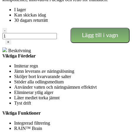
I lager
Kan skickas idag
30 dagars returrätt
Alien
-
Lägg till i vagn
-
Rain
+
36
Beskrivning
Kruka
Viktiga Fördelar
30L
mängd
Imiterar regn
Jämn leverans av näringslösning
Sköljer bort kvarvarande salter
Stöder alla odlingsmedium
Använder vatten och näringsämnen effektivt
Eliminerar ytlig alger
Låter mediet torka jämnt
Tyst drift
Viktiga Funktioner
Integrerad filtrering
RAIN™ Brain