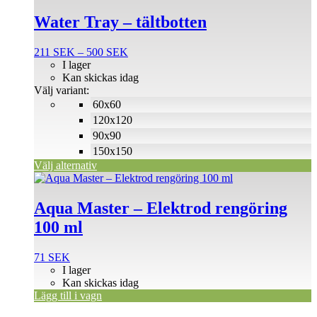
här
produkten
Water Tray – tältbotten
har
flera
Prisintervall:
211
SEK
–
500
SEK
varianter.
211 SEK
I lager
De
till
Kan skickas idag
olika
500 SEK
Välj variant:
alternativen
60x60
kan
väljas
120x120
på
90x90
produktsidan
150x150
Välj alternativ
Aqua Master – Elektrod rengöring
100 ml
71
SEK
I lager
Kan skickas idag
Lägg till i vagn