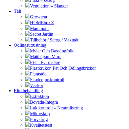
Fläkt – Utsug
Ventilation – Slangar
Tält
Growtent
HOMEbox®
Mammoth
Secret Jardin
Tillbehör / Scrog / Växtnät
Odlingsutrustning
Mylar Och Bassängfolie
Måttbägare M.m.
PH – EC-mätare
Plastkrukor, Fat Och Odlingsbrickor
Plantstöd
Skadedjurskontroll
Väskor
Efterbehandling
Extraktion
Boveda/Integra
Luktkontroll – Neutralisering
Mikroskop
Förvaring
Kvalitetstest