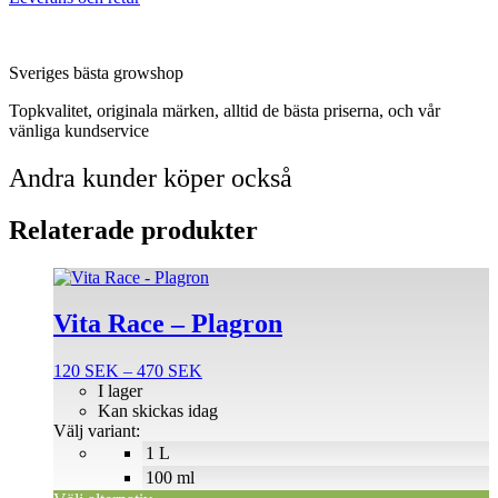
Sveriges bästa growshop
Topkvalitet, originala märken, alltid de bästa priserna, och vår
vänliga kundservice
Andra kunder köper också
Relaterade produkter
Den
här
produkten
Vita Race – Plagron
har
flera
Prisintervall:
120
SEK
–
470
SEK
varianter.
120 SEK
I lager
De
till
Kan skickas idag
olika
470 SEK
Välj variant:
alternativen
1 L
kan
väljas
100 ml
på