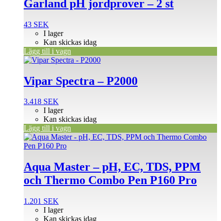
Garland pH jordprover – 2 st
43
SEK
I lager
Kan skickas idag
Lägg till i vagn
Vipar Spectra – P2000
3.418
SEK
I lager
Kan skickas idag
Lägg till i vagn
Aqua Master – pH, EC, TDS, PPM
och Thermo Combo Pen P160 Pro
1.201
SEK
I lager
Kan skickas idag