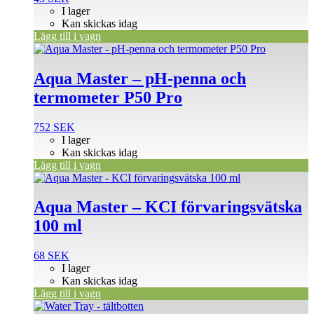
I lager
Kan skickas idag
Lägg till i vagn
Aqua Master – pH-penna och
termometer P50 Pro
752
SEK
I lager
Kan skickas idag
Lägg till i vagn
Aqua Master – KCI förvaringsvätska
100 ml
68
SEK
I lager
Kan skickas idag
Lägg till i vagn
Den