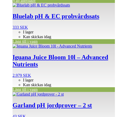
Välj alternativ
produktsidan
Bluelab pH & EC probvårdssats
333
SEK
I lager
Kan skickas idag
Lägg till i vagn
Iguana Juice Bloom 10l – Advanced
Nutrients
2.979
SEK
I lager
Kan skickas idag
Lägg till i vagn
Garland pH jordprover – 2 st
43
SEK