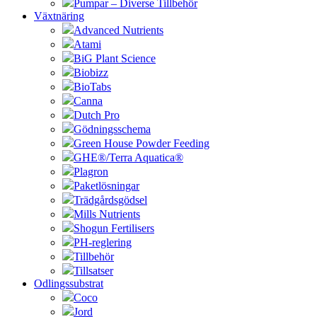
Pumpar – Diverse Tillbehör
Växtnäring
Advanced Nutrients
Atami
BiG Plant Science
Biobizz
BioTabs
Canna
Dutch Pro
Gödningsschema
Green House Powder Feeding
GHE®/Terra Aquatica®
Plagron
Paketlösningar
Trädgårdsgödsel
Mills Nutrients
Shogun Fertilisers
PH-reglering
Tillbehör
Tillsatser
Odlingssubstrat
Coco
Jord