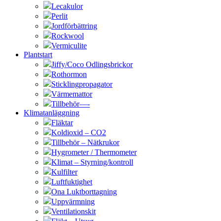
Lecakulor
Perlit
Jordförbättring
Rockwool
Vermiculite
Plantstart
Jiffy/Coco Odlingsbrickor
Rothormon
Sticklingpropagator
Värmemattor
Tillbehör—-
Klimatanläggning
Fläktar
Koldioxid – CO2
Tillbehör – Nätkrukor
Hygrometer / Thermometer
Klimat – Styrning/kontroll
Kulfilter
Luftfuktighet
Ona Luktborttagning
Uppvärmning
Ventilationskit