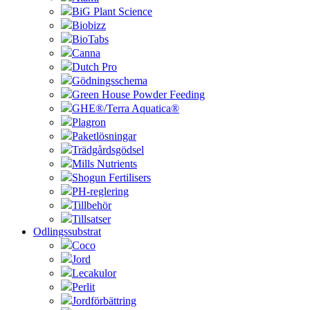
BiG Plant Science
Biobizz
BioTabs
Canna
Dutch Pro
Gödningsschema
Green House Powder Feeding
GHE®/Terra Aquatica®
Plagron
Paketlösningar
Trädgårdsgödsel
Mills Nutrients
Shogun Fertilisers
PH-reglering
Tillbehör
Tillsatser
Odlingssubstrat
Coco
Jord
Lecakulor
Perlit
Jordförbättring