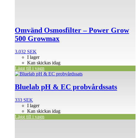
Omvänd Osmosfilter – Power Grow
500 Growmax
3.032
SEK
I lager
Kan skickas idag
Lägg till i vagn
Bluelab pH & EC probvårdssats
333
SEK
I lager
Kan skickas idag
Lägg till i vagn