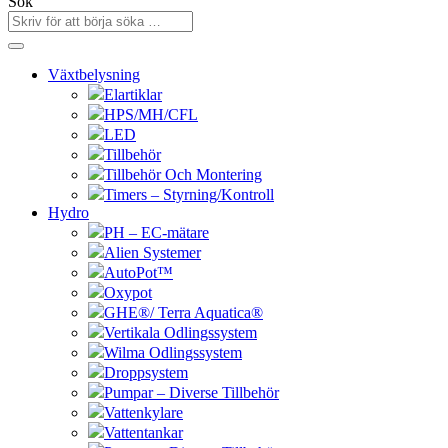
Sök
Växtbelysning
Elartiklar
HPS/MH/CFL
LED
Tillbehör
Tillbehör Och Montering
Timers – Styrning/Kontroll
Hydro
PH – EC-mätare
Alien Systemer
AutoPot™
Oxypot
GHE®/ Terra Aquatica®
Vertikala Odlingssystem
Wilma Odlingssystem
Droppsystem
Pumpar – Diverse Tillbehör
Vattenkylare
Vattentankar