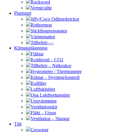
Rockwool
Vermiculite
Plantstart
Jiffy/Coco Odlingsbrickor
Rothormon
Sticklingpropagator
Värmemattor
Tillbehör—-
Klimatanläggning
Fläktar
Koldioxid – CO2
Tillbehör – Nätkrukor
Hygrometer / Thermometer
Klimat – Styrning/kontroll
Kulfilter
Luftfuktighet
Ona Luktborttagning
Uppvärmning
Ventilationskit
Fläkt – Utsug
Ventilation – Slangar
Tält
Growtent