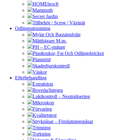
HOMEbox®
Mammoth
Secret Jardin
Tillbehör / Scrog / Växtnät
Odlingsutrustning
Mylar Och Bassängfolie
Måttbägare M.m.
PH – EC-mätare
Plastkrukor, Fat Och Odlingsbrickor
Plantstöd
Skadedjurskontroll
Väskor
Efterbehandling
Extraktion
Boveda/Integra
Luktkontroll – Neutralisering
Mikroskop
Förvaring
Kvalitetstest
Strykpåsar – Förslutningspåsar
Trimning
Torkning