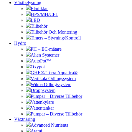
Växtbelysning
Elartiklar
HPS/MH/CFL
LED
Tillbehör
Tillbehör Och Montering
Timers – Styrning/Kontroll
Hydro
PH – EC-mätare
Alien Systemer
AutoPot™
Oxypot
GHE®/ Terra Aquatica®
Vertikala Odlingssystem
Wilma Odlingssystem
Droppsystem
Pumpar – Diverse Tillbehör
Vattenkylare
Vattentankar
Pumpar – Diverse Tillbehör
Växtnäring
Advanced Nutrients
Atami