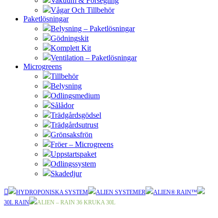
Vakuum & Försegling
Vågar Och Tillbehör
Paketlösningar
Belysning – Paketlösningar
Gödningskit
Komplett Kit
Ventilation – Paketlösningar
Microgreens
Tillbehör
Belysning
Odlingsmedium
Sålådor
Trädgårdsgödsel
Trädgårdsutrust
Grönsaksfrön
Fröer – Microgreens
Uppstartspaket
Odlingssystem
Skadedjur
HYDROPONISKA SYSTEM
ALIEN SYSTEMER
ALIEN® RAIN™
30L RAIN
ALIEN – RAIN 36 KRUKA 30L