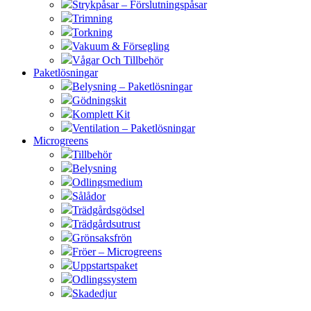
Strykpåsar – Förslutningspåsar
Trimning
Torkning
Vakuum & Försegling
Vågar Och Tillbehör
Paketlösningar
Belysning – Paketlösningar
Gödningskit
Komplett Kit
Ventilation – Paketlösningar
Microgreens
Tillbehör
Belysning
Odlingsmedium
Sålådor
Trädgårdsgödsel
Trädgårdsutrust
Grönsaksfrön
Fröer – Microgreens
Uppstartspaket
Odlingssystem
Skadedjur