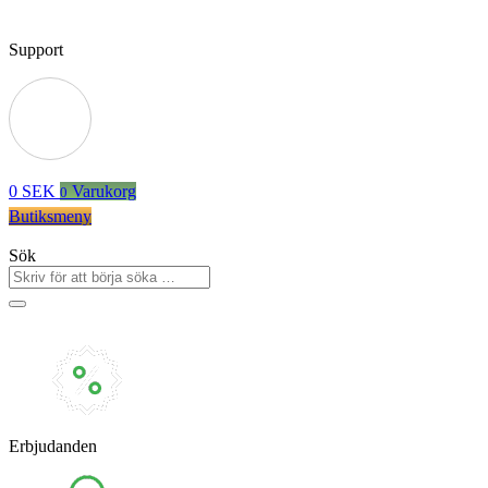
Support
0
SEK
Varukorg
0
Butiksmeny
Sök
Erbjudanden