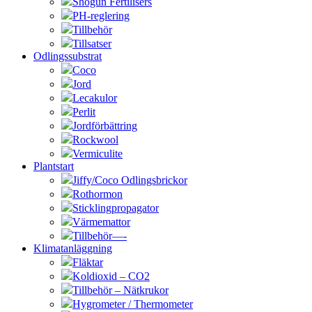
Shogun Fertilisers
PH-reglering
Tillbehör
Tillsatser
Odlingssubstrat
Coco
Jord
Lecakulor
Perlit
Jordförbättring
Rockwool
Vermiculite
Plantstart
Jiffy/Coco Odlingsbrickor
Rothormon
Sticklingpropagator
Värmemattor
Tillbehör—-
Klimatanläggning
Fläktar
Koldioxid – CO2
Tillbehör – Nätkrukor
Hygrometer / Thermometer