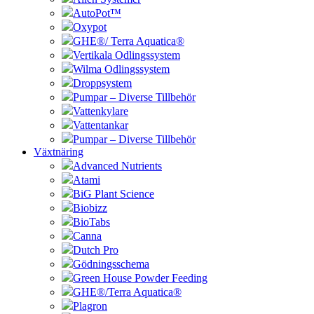
AutoPot™
Oxypot
GHE®/ Terra Aquatica®
Vertikala Odlingssystem
Wilma Odlingssystem
Droppsystem
Pumpar – Diverse Tillbehör
Vattenkylare
Vattentankar
Pumpar – Diverse Tillbehör
Växtnäring
Advanced Nutrients
Atami
BiG Plant Science
Biobizz
BioTabs
Canna
Dutch Pro
Gödningsschema
Green House Powder Feeding
GHE®/Terra Aquatica®
Plagron