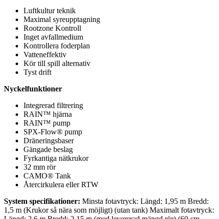
mängd
Luftkultur teknik
Maximal syreupptagning
Rootzone Kontroll
Inget avfallmedium
Kontrollera foderplan
Vatteneffektiv
Kör till spill alternativ
Tyst drift
Nyckelfunktioner
Integrerad filtrering
RAIN™ hjärna
RAIN™ pump
SPX-Flow® pump
Dräneringsbaser
Gängade beslag
Fyrkantiga nätkrukor
32 mm rör
CAMO® Tank
Återcirkulera eller RTW
System specifikationer:
Minsta fotavtryck: Längd: 1,95 m Bredd:
1,5 m (Krukor så nära som möjligt) (utan tank) Maximalt fotavtryck:
Längd: 2,6 m Bredd: 2,15 m (med levererad mängd rör) (60 cm