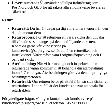
Leveransmetod:
Vi använder pålitliga fraktföretag som
PostNord och GLS för att säkerställa att dina varor levereras
säkert och i tid.
Retur:
Returrätt:
Du har 14 dagar på dig att returnera varor från den
dag du mottar dem.
Returprocess:
För att returnera en vara, skicka den tillbaka
till vår adress som anges på den medföljande etiketten.
Kontakta gärna vår kundservice på
kundservice@supergrow.se för att få en returetikett och
instruktioner. Varor måste vara i originalförpackning och i
oanvänt skick.
Återbetalning:
När vi har mottagit och inspekterat den
returnerade varan kommer vi att behandla din återbetalning
inom 5-7 vardagar. Återbetalningen görs via den ursprungliga
betalningsmetoden.
Returfrakt:
Om returen beror på ett fel från vår sida täcker vi
returfrakten. I andra fall är det kundens ansvar att betala för
returfrakten.
För ytterligare frågor, vänligen kontakta vår kundservice på
kundservice@supergrow.se eller telefon +4524798080.