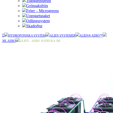
Trädgårdsutrust
Grönsaksfrön
Fröer – Microgreens
Uppstartspaket
Odlingssystem
Skadedjur
HYDROPONISKA SYSTEM
ALIEN SYSTEMER
ALIEN® AERO™
30L AERO
ALIEN – AERO 16 KRUKA 30L