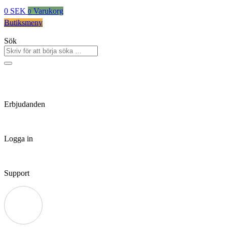
0
SEK
Varukorg
0
Butiksmeny
Sök
Erbjudanden
Logga in
Support