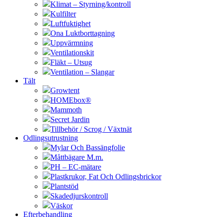
Klimat – Styrning/kontroll
Kulfilter
Luftfuktighet
Ona Luktborttagning
Uppvärmning
Ventilationskit
Fläkt – Utsug
Ventilation – Slangar
Tält
Growtent
HOMEbox®
Mammoth
Secret Jardin
Tillbehör / Scrog / Växtnät
Odlingsutrustning
Mylar Och Bassängfolie
Måttbägare M.m.
PH – EC-mätare
Plastkrukor, Fat Och Odlingsbrickor
Plantstöd
Skadedjurskontroll
Väskor
Efterbehandling