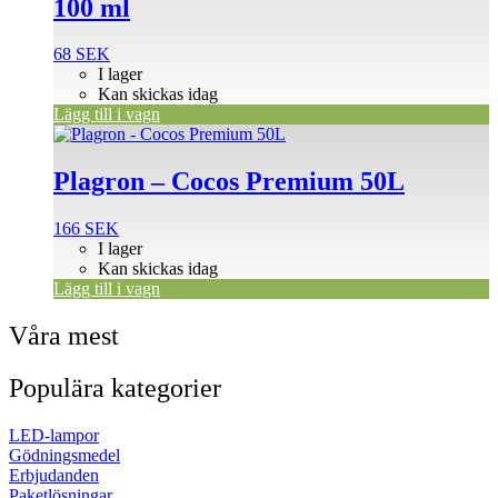
100 ml
68
SEK
I lager
Kan skickas idag
Lägg till i vagn
Plagron – Cocos Premium 50L
166
SEK
I lager
Kan skickas idag
Lägg till i vagn
Våra mest
Populära kategorier
LED-lampor
Gödningsmedel
Erbjudanden
Paketlösningar