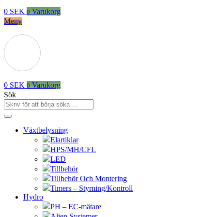
0
SEK
Varukorg
0
Meny
0
SEK
Varukorg
0
Sök
Växtbelysning
Elartiklar
HPS/MH/CFL
LED
Tillbehör
Tillbehör Och Montering
Timers – Styrning/Kontroll
Hydro
PH – EC-mätare
Alien Systemer