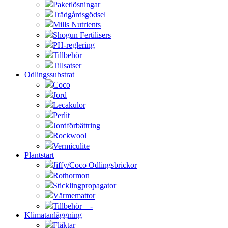
Paketlösningar
Trädgårdsgödsel
Mills Nutrients
Shogun Fertilisers
PH-reglering
Tillbehör
Tillsatser
Odlingssubstrat
Coco
Jord
Lecakulor
Perlit
Jordförbättring
Rockwool
Vermiculite
Plantstart
Jiffy/Coco Odlingsbrickor
Rothormon
Sticklingpropagator
Värmemattor
Tillbehör—-
Klimatanläggning
Fläktar