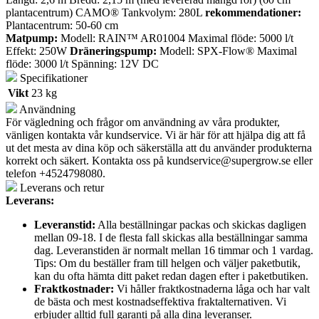
plantacentrum) CAMO® Tankvolym: 280L
rekommendationer:
Plantacentrum: 50-60 cm
Matpump:
Modell: RAIN™ AR01004 Maximal flöde: 5000 l/t
Effekt: 250W
Dräneringspump:
Modell: SPX-Flow® Maximal
flöde: 3000 l/t Spänning: 12V DC
Specifikationer
Vikt
23 kg
Användning
För vägledning och frågor om användning av våra produkter,
vänligen kontakta vår kundservice. Vi är här för att hjälpa dig att få
ut det mesta av dina köp och säkerställa att du använder produkterna
korrekt och säkert. Kontakta oss på
kundservice@supergrow.se
eller
telefon +4524798080.
Leverans och retur
Leverans:
Leveranstid:
Alla beställningar packas och skickas dagligen
mellan 09-18. I de flesta fall skickas alla beställningar samma
dag. Leveranstiden är normalt mellan 16 timmar och 1 vardag.
Tips: Om du beställer fram till helgen och väljer paketbutik,
kan du ofta hämta ditt paket redan dagen efter i paketbutiken.
Fraktkostnader:
Vi håller fraktkostnaderna låga och har valt
de bästa och mest kostnadseffektiva fraktalternativen. Vi
erbjuder alltid full garanti på alla dina leveranser.