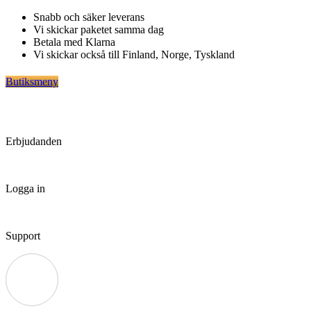
Hoppa
Snabb och säker leverans
till
Vi skickar paketet samma dag
innehåll
Betala med Klarna
Vi skickar också till Finland, Norge, Tyskland
Butiksmeny
Erbjudanden
Logga in
Support