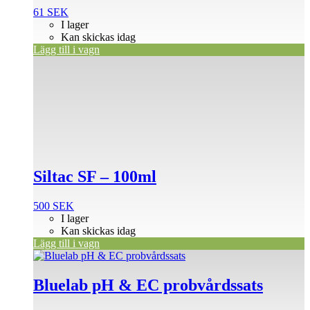
61
SEK
I lager
Kan skickas idag
Lägg till i vagn
Siltac SF – 100ml
500
SEK
I lager
Kan skickas idag
Lägg till i vagn
Bluelab pH & EC probvårdssats