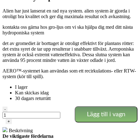
Alien har just lanserat en rad nya system. alien system är gjorda i
otroligt bra kvalitet och ger dig maximala resultat och avkastning.
kontakta oss gärna hos gro-ljus om vi ska hjälpa dig med ditt nästa
hydroponiska system
det av gromediet är borttaget är otroligt effektivt för plantans rötter:
det extra syret de tar upp resulterar i snabbare tillväxt. Aeroponiska
system är också extremt vatteneffektiva. Dessa slutna system kan
använda 95 procent mindre vatten än växter odlade i jord.
AERO™-systemet kan användas som ett recirkulations- eller RTW-
system (kör till spill).
I lager
Kan skickas idag
30 dagars returrätt
Alien
-
Lägg till i vagn
-
Aero
+
16
Beskrivning
Kruka
De viktigaste fördelarna
30L