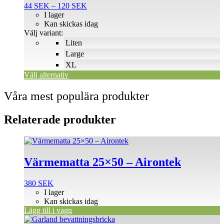
Prisintervall:
44
SEK
–
120
SEK
varianter.
44 SEK
I lager
De
till
Kan skickas idag
olika
120 SEK
Välj variant:
alternativen
Liten
kan
väljas
Large
på
XL
produktsidan
Välj alternativ
Våra mest populära produkter
Relaterade produkter
Värmematta 25×50 – Airontek
380
SEK
I lager
Kan skickas idag
Lägg till i vagn
Den