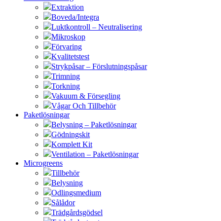
Extraktion
Boveda/Integra
Luktkontroll – Neutralisering
Mikroskop
Förvaring
Kvalitetstest
Strykpåsar – Förslutningspåsar
Trimning
Torkning
Vakuum & Försegling
Vågar Och Tillbehör
Paketlösningar
Belysning – Paketlösningar
Gödningskit
Komplett Kit
Ventilation – Paketlösningar
Microgreens
Tillbehör
Belysning
Odlingsmedium
Sålådor
Trädgårdsgödsel