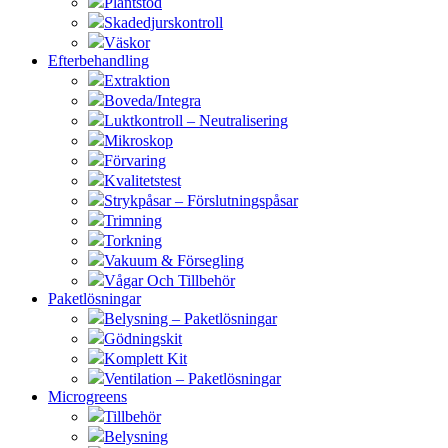
Plantstöd
Skadedjurskontroll
Väskor
Efterbehandling
Extraktion
Boveda/Integra
Luktkontroll – Neutralisering
Mikroskop
Förvaring
Kvalitetstest
Strykpåsar – Förslutningspåsar
Trimning
Torkning
Vakuum & Försegling
Vågar Och Tillbehör
Paketlösningar
Belysning – Paketlösningar
Gödningskit
Komplett Kit
Ventilation – Paketlösningar
Microgreens
Tillbehör
Belysning