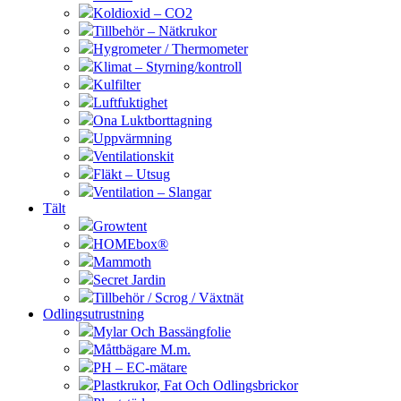
Koldioxid – CO2
Tillbehör – Nätkrukor
Hygrometer / Thermometer
Klimat – Styrning/kontroll
Kulfilter
Luftfuktighet
Ona Luktborttagning
Uppvärmning
Ventilationskit
Fläkt – Utsug
Ventilation – Slangar
Tält
Growtent
HOMEbox®
Mammoth
Secret Jardin
Tillbehör / Scrog / Växtnät
Odlingsutrustning
Mylar Och Bassängfolie
Måttbägare M.m.
PH – EC-mätare
Plastkrukor, Fat Och Odlingsbrickor