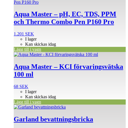
Aqua Master – pH, EC, TDS, PPM
och Thermo Combo Pen P160 Pro
1.201
SEK
I lager
Kan skickas idag
Lägg till i vagn
Aqua Master – KCI förvaringsvätska
100 ml
68
SEK
I lager
Kan skickas idag
Lägg till i vagn
Den
här
produkten
Garland bevattningsbricka
har
flera