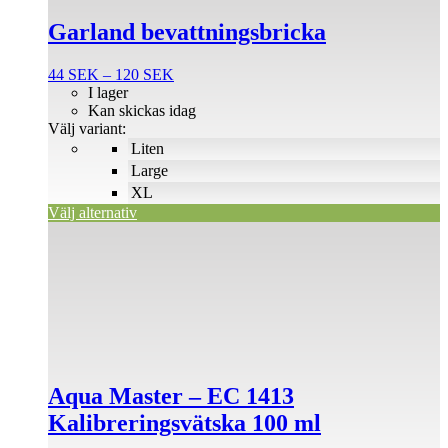
här
produkten
Garland bevattningsbricka
har
flera
Prisintervall:
44
SEK
–
120
SEK
varianter.
44 SEK
I lager
De
till
Kan skickas idag
olika
120 SEK
Välj variant:
alternativen
Liten
kan
väljas
Large
på
XL
produktsidan
Välj alternativ
Aqua Master – EC 1413
Kalibreringsvätska 100 ml