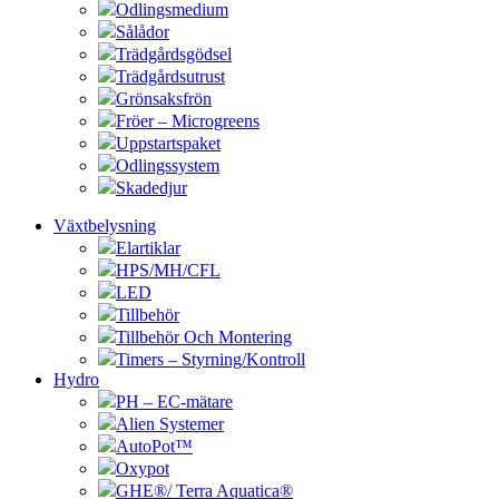
Odlingsmedium
Sålådor
Trädgårdsgödsel
Trädgårdsutrust
Grönsaksfrön
Fröer – Microgreens
Uppstartspaket
Odlingssystem
Skadedjur
Växtbelysning
Elartiklar
HPS/MH/CFL
LED
Tillbehör
Tillbehör Och Montering
Timers – Styrning/Kontroll
Hydro
PH – EC-mätare
Alien Systemer
AutoPot™
Oxypot
GHE®/ Terra Aquatica®