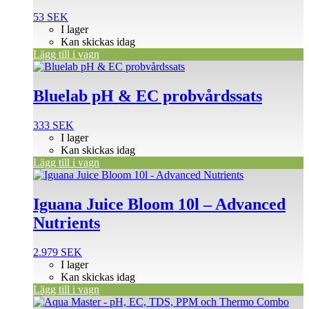
53
SEK
I lager
Kan skickas idag
Lägg till i vagn
Bluelab pH & EC probvårdssats
333
SEK
I lager
Kan skickas idag
Lägg till i vagn
Iguana Juice Bloom 10l – Advanced
Nutrients
2.979
SEK
I lager
Kan skickas idag
Lägg till i vagn