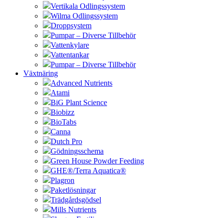
Vertikala Odlingssystem
Wilma Odlingssystem
Droppsystem
Pumpar – Diverse Tillbehör
Vattenkylare
Vattentankar
Pumpar – Diverse Tillbehör
Växtnäring
Advanced Nutrients
Atami
BiG Plant Science
Biobizz
BioTabs
Canna
Dutch Pro
Gödningsschema
Green House Powder Feeding
GHE®/Terra Aquatica®
Plagron
Paketlösningar
Trädgårdsgödsel
Mills Nutrients