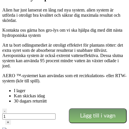
Alien har just lanserat en lång rad nya system. alien system är
utförda i otroligt bra kvalitet och säkrar dig maximala resultat och
skördar.
Kontakta oss gärna hos gro-lys om vi ska hjälpa dig med ditt nästa
hydroponiska system
Att ta bort odlingsmediet är otroligt effektivt för plantans rötter: det
extra syret som de absorberar resulterar i snabbare tillväxt.
Aeroponiska system är också extremt vatteneffektiva. Dessa slutna
system kan använda 95 procent mindre vatten än växter odlade i
jord.
AERO ™-systemet kan användas som ett recirkulations- eller RTW-
system (kör till spill).
I lager
Kan skickas idag
30 dagars returrätt
Alien
-
Lägg till i vagn
-
Aero
+
18