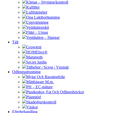
Klimat – Styrning/kontroll
Kulfilter
Luftfuktighet
Ona Luktborttagning
Uppvärmning
Ventilationskit
Fläkt – Utsug
Ventilation – Slangar
Tält
Growtent
HOMEbox®
Mammoth
Secret Jardin
Tillbehör / Scrog / Växtnät
Odlingsutrustning
Mylar Och Bassängfolie
Måttbägare M.m.
PH – EC-mätare
Plastkrukor, Fat Och Odlingsbrickor
Plantstöd
Skadedjurskontroll
Väskor
Efterbehandling