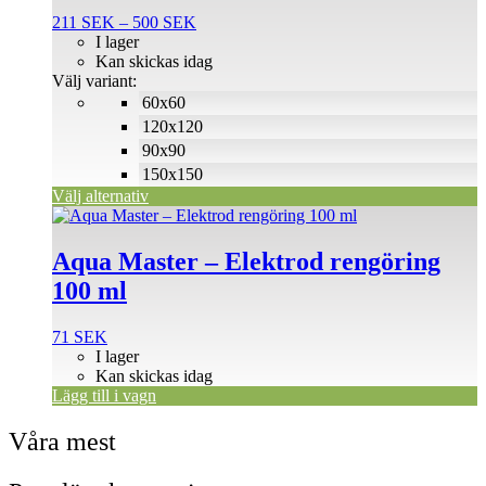
flera
Prisintervall:
211
SEK
–
500
SEK
varianter.
211 SEK
I lager
De
till
Kan skickas idag
olika
500 SEK
Välj variant:
alternativen
60x60
kan
väljas
120x120
på
90x90
produktsidan
150x150
Välj alternativ
Aqua Master – Elektrod rengöring
100 ml
71
SEK
I lager
Kan skickas idag
Lägg till i vagn
Våra mest