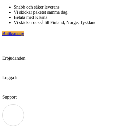
Hoppa
Snabb och säker leverans
till
Vi skickar paketet samma dag
innehåll
Betala med Klarna
Vi skickar också till Finland, Norge, Tyskland
Butiksmeny
Erbjudanden
Logga in
Support