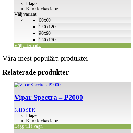
211 SEK
I lager
De
till
Kan skickas idag
olika
500 SEK
Välj variant:
alternativen
60x60
kan
väljas
120x120
på
90x90
produktsidan
150x150
Välj alternativ
Våra mest populära produkter
Relaterade produkter
Vipar Spectra – P2000
3.418
SEK
I lager
Kan skickas idag
Lägg till i vagn