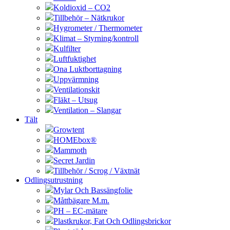
Koldioxid – CO2
Tillbehör – Nätkrukor
Hygrometer / Thermometer
Klimat – Styrning/kontroll
Kulfilter
Luftfuktighet
Ona Luktborttagning
Uppvärmning
Ventilationskit
Fläkt – Utsug
Ventilation – Slangar
Tält
Growtent
HOMEbox®
Mammoth
Secret Jardin
Tillbehör / Scrog / Växtnät
Odlingsutrustning
Mylar Och Bassängfolie
Måttbägare M.m.
PH – EC-mätare
Plastkrukor, Fat Och Odlingsbrickor