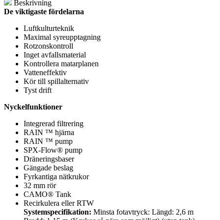
Beskrivning
Kruka
De viktigaste fördelarna
15L
mängd
Luftkulturteknik
Maximal syreupptagning
Rotzonskontroll
Inget avfallsmaterial
Kontrollera matarplanen
Vatteneffektiv
Kör till spillalternativ
Tyst drift
Nyckelfunktioner
Integrerad filtrering
RAIN ™ hjärna
RAIN ™ pump
SPX-Flow® pump
Dräneringsbaser
Gängade beslag
Fyrkantiga nätkrukor
32 mm rör
CAMO® Tank
Recirkulera eller RTW
Systemspecifikation:
Minsta fotavtryck: Längd: 2,6 m