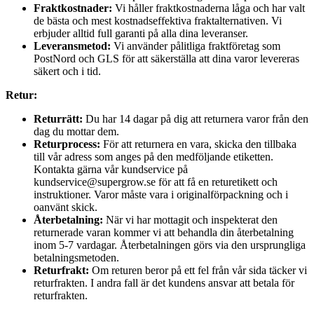
Fraktkostnader:
Vi håller fraktkostnaderna låga och har valt
de bästa och mest kostnadseffektiva fraktalternativen. Vi
erbjuder alltid full garanti på alla dina leveranser.
Leveransmetod:
Vi använder pålitliga fraktföretag som
PostNord och GLS för att säkerställa att dina varor levereras
säkert och i tid.
Retur:
Returrätt:
Du har 14 dagar på dig att returnera varor från den
dag du mottar dem.
Returprocess:
För att returnera en vara, skicka den tillbaka
till vår adress som anges på den medföljande etiketten.
Kontakta gärna vår kundservice på
kundservice@supergrow.se för att få en returetikett och
instruktioner. Varor måste vara i originalförpackning och i
oanvänt skick.
Återbetalning:
När vi har mottagit och inspekterat den
returnerade varan kommer vi att behandla din återbetalning
inom 5-7 vardagar. Återbetalningen görs via den ursprungliga
betalningsmetoden.
Returfrakt:
Om returen beror på ett fel från vår sida täcker vi
returfrakten. I andra fall är det kundens ansvar att betala för
returfrakten.