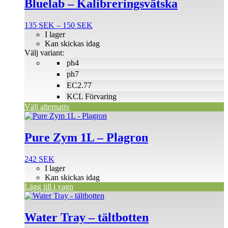
Bluelab – Kalibreringsvätska
har
flera
Prisintervall:
135
SEK
–
150
SEK
varianter.
135 SEK
I lager
De
till
Kan skickas idag
olika
150 SEK
Välj variant:
alternativen
ph4
kan
väljas
ph7
på
EC2.77
produktsidan
KCL Förvaring
Välj alternativ
Pure Zym 1L – Plagron
242
SEK
I lager
Kan skickas idag
Lägg till i vagn
Den
här
produkten
Water Tray – tältbotten
har