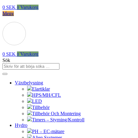
0
SEK
Varukorg
0
Meny
0
SEK
Varukorg
0
Sök
Växtbelysning
Elartiklar
HPS/MH/CFL
LED
Tillbehör
Tillbehör Och Montering
Timers – Styrning/Kontroll
Hydro
PH – EC-mätare
Alien Systemer