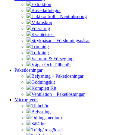
Extraktion
Boveda/Integra
Luktkontroll – Neutralisering
Mikroskop
Förvaring
Kvalitetstest
Strykpåsar – Förslutningspåsar
Trimning
Torkning
Vakuum & Försegling
Vågar Och Tillbehör
Paketlösningar
Belysning – Paketlösningar
Gödningskit
Komplett Kit
Ventilation – Paketlösningar
Microgreens
Tillbehör
Belysning
Odlingsmedium
Sålådor
Trädgårdsgödsel