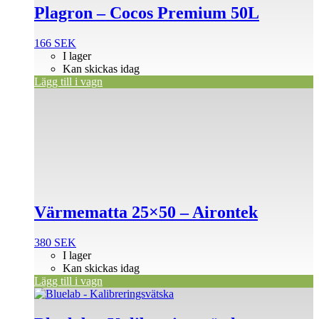
Plagron – Cocos Premium 50L
166
SEK
I lager
Kan skickas idag
Lägg till i vagn
Värmematta 25×50 – Airontek
380
SEK
I lager
Kan skickas idag
Lägg till i vagn
Den
här
produkten