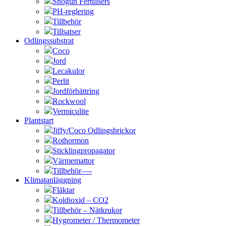
Shogun Fertilisers
PH-reglering
Tillbehör
Tillsatser
Odlingssubstrat
Coco
Jord
Lecakulor
Perlit
Jordförbättring
Rockwool
Vermiculite
Plantstart
Jiffy/Coco Odlingsbrickor
Rothormon
Sticklingpropagator
Värmemattor
Tillbehör—-
Klimatanläggning
Fläktar
Koldioxid – CO2
Tillbehör – Nätkrukor
Hygrometer / Thermometer