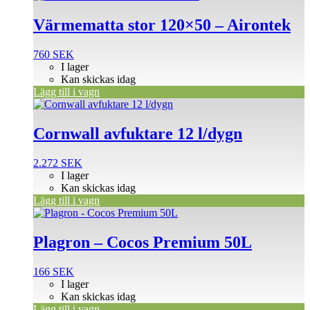
Värmematta stor 120×50 – Airontek
760
SEK
I lager
Kan skickas idag
Lägg till i vagn
Cornwall avfuktare 12 l/dygn
2.272
SEK
I lager
Kan skickas idag
Lägg till i vagn
Plagron – Cocos Premium 50L
166
SEK
I lager
Kan skickas idag
Lägg till i vagn