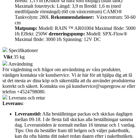
Bredd: 1,15 m (Krukor så nära som möjligt) (utan tank)
Maximalt fotavtryck: Längd: 3,9 m Bredd: 1,6 m (med
medföljande rörmängd) (60 cm växtcentrum) CAMO®
Tankvolym: 280L
Rekommendationer:
Växtcentrum: 50-60
cm
Matpump:
Modell: RAIN ™ AR01004 Maximal flöde: 5000
l/h Effekt: 250W
dreneringspump:
Modell: SPX-Flow®
Maximal flöde: 3000 l/h Spänning: 12V DC
Specifikationer
Vikt
35 kg
Användning
För vägledning och frågor om användning av våra produkter,
vänligen kontakta vår kundservice. Vi är här för att hjälpa dig att få
ut det mesta av dina köp och säkerställa att du använder produkterna
korrekt och säkert. Kontakta oss på
kundservice@supergrow.se
eller
telefon +4524798080.
Leverans och retur
Leverans:
Leveranstid:
Alla beställningar packas och skickas dagligen
mellan 09-18. I de flesta fall skickas alla beställningar samma
dag. Leveranstiden är normalt mellan 16 timmar och 1 vardag.
Tips: Om du beställer fram till helgen och väljer paketbutik,
kan du ofta hämta ditt paket redan dagen efter i paketbutiken.