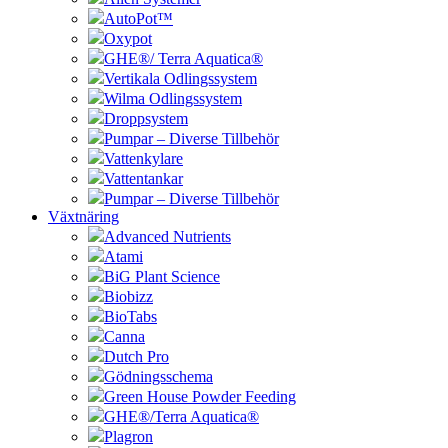
AutoPot™
Oxypot
GHE®/ Terra Aquatica®
Vertikala Odlingssystem
Wilma Odlingssystem
Droppsystem
Pumpar – Diverse Tillbehör
Vattenkylare
Vattentankar
Pumpar – Diverse Tillbehör
Växtnäring
Advanced Nutrients
Atami
BiG Plant Science
Biobizz
BioTabs
Canna
Dutch Pro
Gödningsschema
Green House Powder Feeding
GHE®/Terra Aquatica®
Plagron