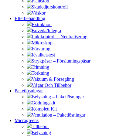
Plantstöd
Skadedjurskontroll
Väskor
Efterbehandling
Extraktion
Boveda/Integra
Luktkontroll – Neutralisering
Mikroskop
Förvaring
Kvalitetstest
Strykpåsar – Förslutningspåsar
Trimning
Torkning
Vakuum & Försegling
Vågar Och Tillbehör
Paketlösningar
Belysning – Paketlösningar
Gödningskit
Komplett Kit
Ventilation – Paketlösningar
Microgreens
Tillbehör
Belysning