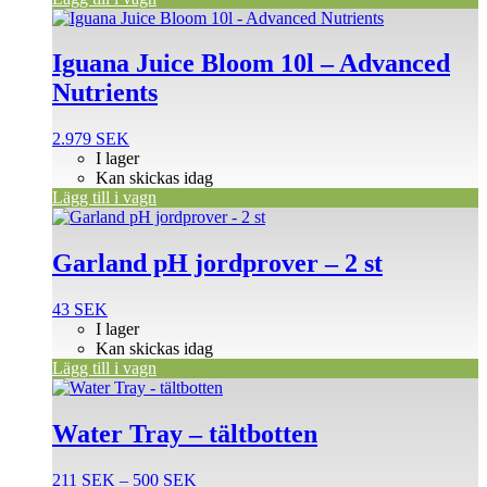
Iguana Juice Bloom 10l – Advanced
Nutrients
2.979
SEK
I lager
Kan skickas idag
Lägg till i vagn
Garland pH jordprover – 2 st
43
SEK
I lager
Kan skickas idag
Lägg till i vagn
Den
här
produkten
Water Tray – tältbotten
har
flera
Prisintervall:
211
SEK
–
500
SEK
varianter.