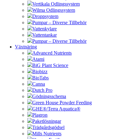
Vertikala Odlingssystem
Wilma Odlingssystem
Droppsystem
Pumpar – Diverse Tillbehör
Vattenkylare
Vattentankar
Pumpar – Diverse Tillbehör
Växtnäring
Advanced Nutrients
Atami
BiG Plant Science
Biobizz
BioTabs
Canna
Dutch Pro
Gödningsschema
Green House Powder Feeding
GHE®/Terra Aquatica®
Plagron
Paketlösningar
Trädgårdsgödsel
Mills Nutrients