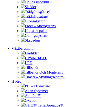
Odlingsmedium
Sålådor
Trädgårdsgödsel
Trädgårdsutrust
Grönsaksfrön
Fröer – Microgreens
Uppstartspaket
Odlingssystem
Skadedjur
Växtbelysning
Elartiklar
HPS/MH/CFL
LED
Tillbehör
Tillbehör Och Montering
Timers – Styrning/Kontroll
Hydro
PH – EC-mätare
Alien Systemer
AutoPot™
Oxypot
GHE®/ Terra Aquatica®