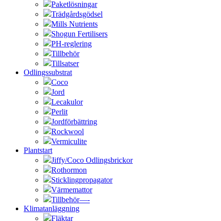
Paketlösningar
Trädgårdsgödsel
Mills Nutrients
Shogun Fertilisers
PH-reglering
Tillbehör
Tillsatser
Odlingssubstrat
Coco
Jord
Lecakulor
Perlit
Jordförbättring
Rockwool
Vermiculite
Plantstart
Jiffy/Coco Odlingsbrickor
Rothormon
Sticklingpropagator
Värmemattor
Tillbehör—-
Klimatanläggning
Fläktar