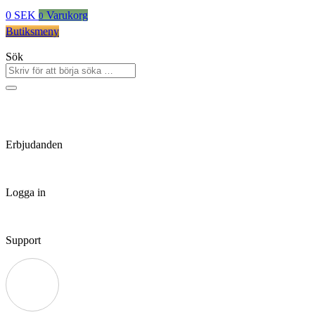
0
SEK
Varukorg
0
Butiksmeny
Sök
Erbjudanden
Logga in
Support