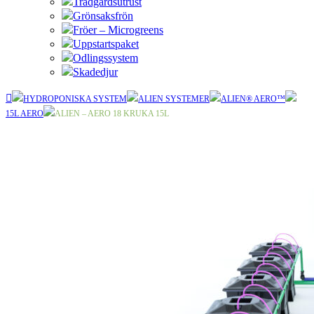
Trädgårdsutrust
Grönsaksfrön
Fröer – Microgreens
Uppstartspaket
Odlingssystem
Skadedjur
HYDROPONISKA SYSTEM
ALIEN SYSTEMER
ALIEN® AERO™
15L AERO
ALIEN – AERO 18 KRUKA 15L