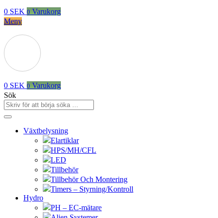
0
SEK
Varukorg
0
Meny
0
SEK
Varukorg
0
Sök
Växtbelysning
Elartiklar
HPS/MH/CFL
LED
Tillbehör
Tillbehör Och Montering
Timers – Styrning/Kontroll
Hydro
PH – EC-mätare
Alien Systemer