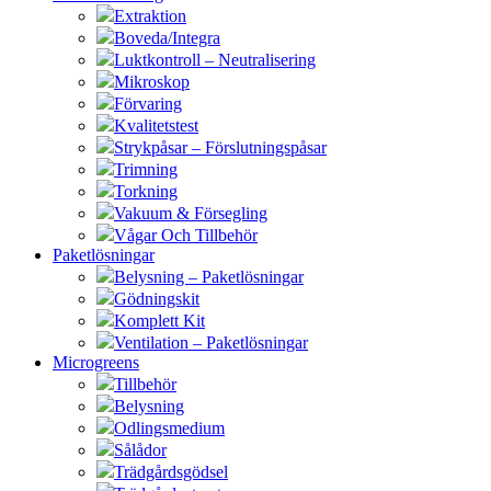
Extraktion
Boveda/Integra
Luktkontroll – Neutralisering
Mikroskop
Förvaring
Kvalitetstest
Strykpåsar – Förslutningspåsar
Trimning
Torkning
Vakuum & Försegling
Vågar Och Tillbehör
Paketlösningar
Belysning – Paketlösningar
Gödningskit
Komplett Kit
Ventilation – Paketlösningar
Microgreens
Tillbehör
Belysning
Odlingsmedium
Sålådor
Trädgårdsgödsel