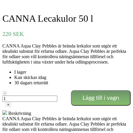
CANNA Lecakulor 50 l
220
SEK
CANNA Aqua Clay Pebbles är brända lerkulor som utgör ett
idealiskt substrat för erfarna odlare. Aqua Clay Pebbles är perfekta
för odlare som vill kontrollera näringsämnenas tillförsel och
luftfuktigheten i sina växter under hela odlingsprocessen.
I lager
Kan skickas idag
30 dagars returrätt
CANNA
-
Lägg till i vagn
Lecakulor
50
+
l
Beskrivning
mängd
CANNA Aqua Clay Pebbles är brända lerkulor som utgör ett
idealiskt substrat för erfarna odlare. Aqua Clay Pebbles är perfekta
för odlare som vill kontrollera näringsämnenas tillförsel och