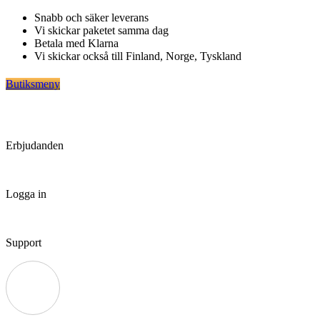
Hoppa
Snabb och säker leverans
till
Vi skickar paketet samma dag
innehåll
Betala med Klarna
Vi skickar också till Finland, Norge, Tyskland
Butiksmeny
Erbjudanden
Logga in
Support