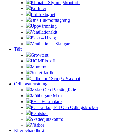
Klimat – Styrning/kontroll
Kulfilter
Luftfuktighet
Ona Luktborttagning
Uppvärmning
Ventilationskit
Fläkt – Utsug
Ventilation – Slangar
Tält
Growtent
HOMEbox®
Mammoth
Secret Jardin
Tillbehör / Scrog / Växtnät
Odlingsutrustning
Mylar Och Bassängfolie
Måttbägare M.m.
PH – EC-mätare
Plastkrukor, Fat Och Odlingsbrickor
Plantstöd
Skadedjurskontroll
Väskor
Efterbehandling