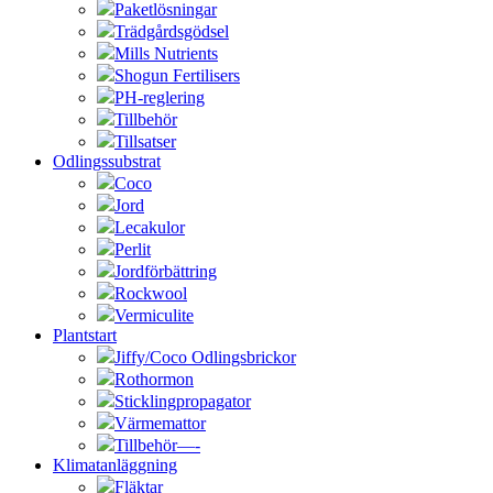
Paketlösningar
Trädgårdsgödsel
Mills Nutrients
Shogun Fertilisers
PH-reglering
Tillbehör
Tillsatser
Odlingssubstrat
Coco
Jord
Lecakulor
Perlit
Jordförbättring
Rockwool
Vermiculite
Plantstart
Jiffy/Coco Odlingsbrickor
Rothormon
Sticklingpropagator
Värmemattor
Tillbehör—-
Klimatanläggning
Fläktar