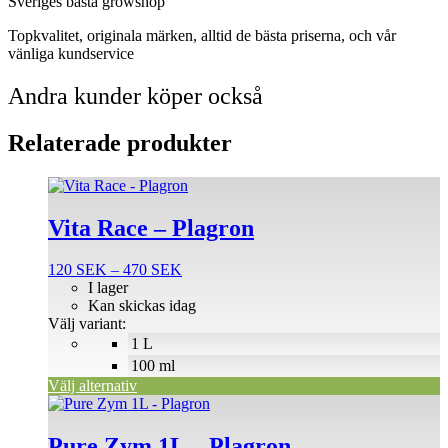
Sveriges bästa growshop
Topkvalitet, originala märken, alltid de bästa priserna, och vår
vänliga kundservice
Andra kunder köper också
Relaterade produkter
Den
här
produkten
Vita Race – Plagron
har
flera
Prisintervall:
120
SEK
–
470
SEK
varianter.
120 SEK
I lager
De
till
Kan skickas idag
olika
470 SEK
Välj variant:
alternativen
1 L
kan
väljas
100 ml
på
Välj alternativ
produktsidan
Pure Zym 1L – Plagron