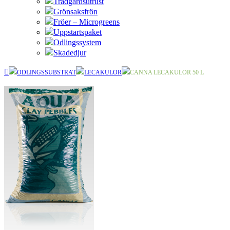
Trädgårdsutrust
Grönsaksfrön
Fröer – Microgreens
Uppstartspaket
Odlingssystem
Skadedjur
ODLINGSSUBSTRAT
LECAKULOR
CANNA LECAKULOR 50 L