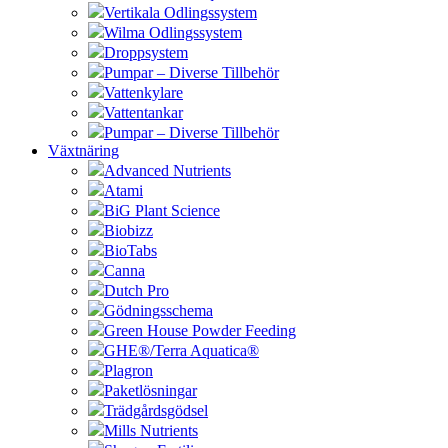
Vertikala Odlingssystem
Wilma Odlingssystem
Droppsystem
Pumpar – Diverse Tillbehör
Vattenkylare
Vattentankar
Pumpar – Diverse Tillbehör
Växtnäring
Advanced Nutrients
Atami
BiG Plant Science
Biobizz
BioTabs
Canna
Dutch Pro
Gödningsschema
Green House Powder Feeding
GHE®/Terra Aquatica®
Plagron
Paketlösningar
Trädgårdsgödsel
Mills Nutrients