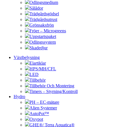
Odlingsmedium
Sålådor
Trädgårdsgödsel
Trädgårdsutrust
Grönsaksfrön
Fröer – Microgreens
Uppstartspaket
Odlingssystem
Skadedjur
Växtbelysning
Elartiklar
HPS/MH/CFL
LED
Tillbehör
Tillbehör Och Montering
Timers – Styrning/Kontroll
Hydro
PH – EC-mätare
Alien Systemer
AutoPot™
Oxypot
GHE®/ Terra Aquatica®