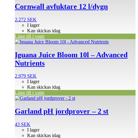
Cornwall avfuktare 12 l/dygn
2.272
SEK
I lager
Kan skickas idag
Lägg till i vagn
Iguana Juice Bloom 10l – Advanced
Nutrients
2.979
SEK
I lager
Kan skickas idag
Lägg till i vagn
Garland pH jordprover – 2 st
43
SEK
I lager
Kan skickas idag