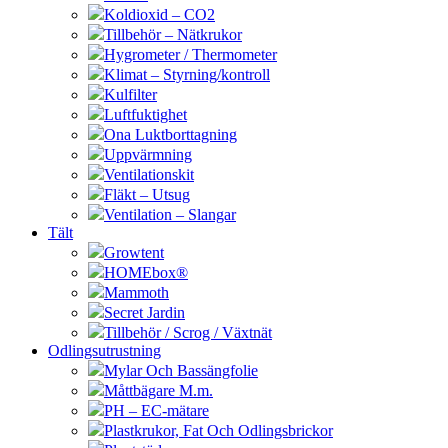
Koldioxid – CO2
Tillbehör – Nätkrukor
Hygrometer / Thermometer
Klimat – Styrning/kontroll
Kulfilter
Luftfuktighet
Ona Luktborttagning
Uppvärmning
Ventilationskit
Fläkt – Utsug
Ventilation – Slangar
Tält
Growtent
HOMEbox®
Mammoth
Secret Jardin
Tillbehör / Scrog / Växtnät
Odlingsutrustning
Mylar Och Bassängfolie
Måttbägare M.m.
PH – EC-mätare
Plastkrukor, Fat Och Odlingsbrickor