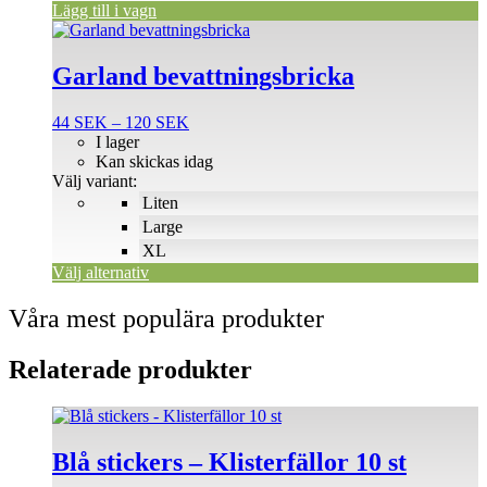
Lägg till i vagn
Den
här
produkten
Garland bevattningsbricka
har
flera
Prisintervall:
44
SEK
–
120
SEK
varianter.
44 SEK
I lager
De
till
Kan skickas idag
olika
120 SEK
Välj variant:
alternativen
Liten
kan
väljas
Large
på
XL
produktsidan
Välj alternativ
Våra mest populära produkter
Relaterade produkter
Blå stickers – Klisterfällor 10 st