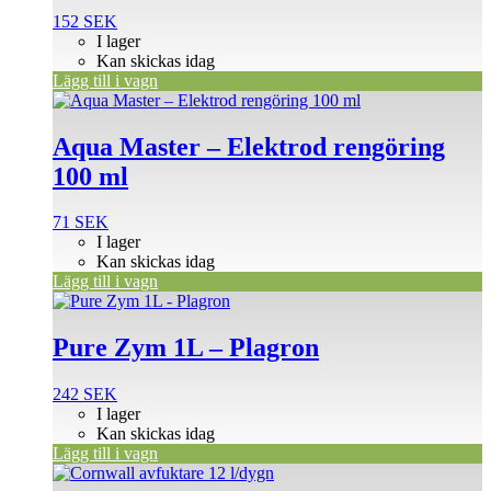
152
SEK
I lager
Kan skickas idag
Lägg till i vagn
Aqua Master – Elektrod rengöring
100 ml
71
SEK
I lager
Kan skickas idag
Lägg till i vagn
Pure Zym 1L – Plagron
242
SEK
I lager
Kan skickas idag
Lägg till i vagn