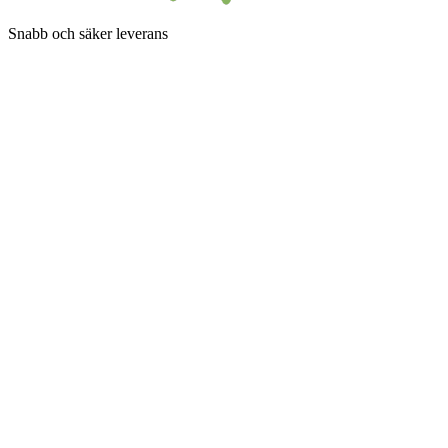
Snabb och säker leverans
Betalningsalternativ
Följ SuperGrow