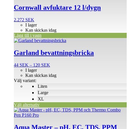
Cornwall avfuktare 12 l/dygn
2.272
SEK
I lager
Kan skickas idag
Lägg till i vagn
Den
här
produkten
Garland bevattningsbricka
har
flera
Prisintervall:
44
SEK
–
120
SEK
varianter.
44 SEK
I lager
De
till
Kan skickas idag
olika
120 SEK
Välj variant:
alternativen
Liten
kan
väljas
Large
på
XL
produktsidan
Välj alternativ
Aqua Master – pH, EC, TDS, PPM