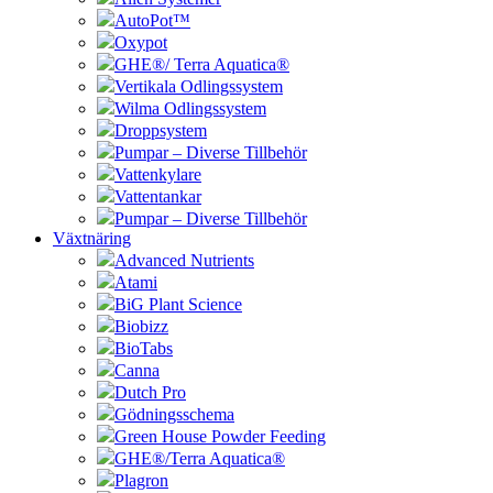
AutoPot™
Oxypot
GHE®/ Terra Aquatica®
Vertikala Odlingssystem
Wilma Odlingssystem
Droppsystem
Pumpar – Diverse Tillbehör
Vattenkylare
Vattentankar
Pumpar – Diverse Tillbehör
Växtnäring
Advanced Nutrients
Atami
BiG Plant Science
Biobizz
BioTabs
Canna
Dutch Pro
Gödningsschema
Green House Powder Feeding
GHE®/Terra Aquatica®
Plagron