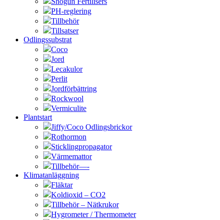
Shogun Fertilisers
PH-reglering
Tillbehör
Tillsatser
Odlingssubstrat
Coco
Jord
Lecakulor
Perlit
Jordförbättring
Rockwool
Vermiculite
Plantstart
Jiffy/Coco Odlingsbrickor
Rothormon
Sticklingpropagator
Värmemattor
Tillbehör—-
Klimatanläggning
Fläktar
Koldioxid – CO2
Tillbehör – Nätkrukor
Hygrometer / Thermometer