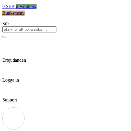
0
SEK
Varukorg
0
Butiksmeny
Sök
Erbjudanden
Logga in
Support