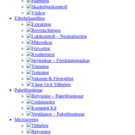
Plantstöd
Skadedjurskontroll
Väskor
Efterbehandling
Extraktion
Boveda/Integra
Luktkontroll – Neutralisering
Mikroskop
Förvaring
Kvalitetstest
Strykpåsar – Förslutningspåsar
Trimning
Torkning
Vakuum & Försegling
Vågar Och Tillbehör
Paketlösningar
Belysning – Paketlösningar
Gödningskit
Komplett Kit
Ventilation – Paketlösningar
Microgreens
Tillbehör
Belysning