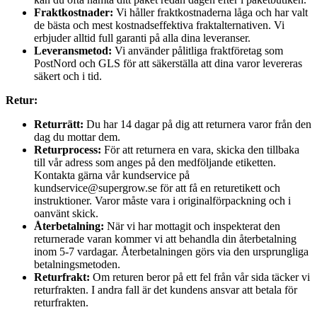
Fraktkostnader:
Vi håller fraktkostnaderna låga och har valt
de bästa och mest kostnadseffektiva fraktalternativen. Vi
erbjuder alltid full garanti på alla dina leveranser.
Leveransmetod:
Vi använder pålitliga fraktföretag som
PostNord och GLS för att säkerställa att dina varor levereras
säkert och i tid.
Retur:
Returrätt:
Du har 14 dagar på dig att returnera varor från den
dag du mottar dem.
Returprocess:
För att returnera en vara, skicka den tillbaka
till vår adress som anges på den medföljande etiketten.
Kontakta gärna vår kundservice på
kundservice@supergrow.se för att få en returetikett och
instruktioner. Varor måste vara i originalförpackning och i
oanvänt skick.
Återbetalning:
När vi har mottagit och inspekterat den
returnerade varan kommer vi att behandla din återbetalning
inom 5-7 vardagar. Återbetalningen görs via den ursprungliga
betalningsmetoden.
Returfrakt:
Om returen beror på ett fel från vår sida täcker vi
returfrakten. I andra fall är det kundens ansvar att betala för
returfrakten.