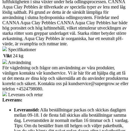
luftfuktigheten i sina växter under hela odlingsprocessen. CANNA
Aqua Clay Pebbles är tillverkade av speciella typer av lera med låg
löslig salthalt. På grund av detta är de särskilt lämpliga för
användning i slutna hydroponiska odlingssystem. Fördelar med
CANNA Aqua Clay Pebbles CANNA Aqua Clay Pebbles har både
hög porositet och hög luftinnehåll, vilket stimulerar utvecklingen av
starka rötter som greppar underlaget väl. Starka rötter betyder större
avkastning. Aqua Clay Pebbles är oorganiska, har ett neutralt pH-
värde, är svampfria och ruttnar inte.
Specifikationer
Vikt
24 kg
Användning
För vägledning och frågor om användning av våra produkter,
vänligen kontakta vår kundservice. Vi är här för att hjälpa dig att få
ut det mesta av dina köp och säkerställa att du använder produkterna
korrekt och säkert. Kontakta oss på
kundservice@supergrow.se
eller
telefon +4524798080.
Leverans och retur
Leverans:
Leveranstid:
Alla beställningar packas och skickas dagligen
mellan 09-18. I de flesta fall skickas alla beställningar samma
dag. Leveranstiden är normalt mellan 16 timmar och 1 vardag.
Tips: Om du beställer fram till helgen och väljer paketbutik,
kan du ofta hämta ditt paket redan dagen efter i paketbutiken.