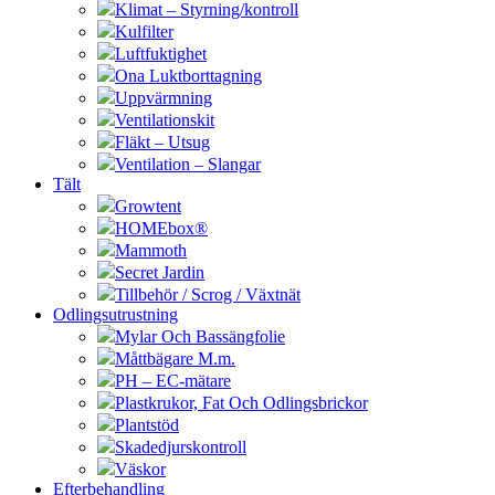
Klimat – Styrning/kontroll
Kulfilter
Luftfuktighet
Ona Luktborttagning
Uppvärmning
Ventilationskit
Fläkt – Utsug
Ventilation – Slangar
Tält
Growtent
HOMEbox®
Mammoth
Secret Jardin
Tillbehör / Scrog / Växtnät
Odlingsutrustning
Mylar Och Bassängfolie
Måttbägare M.m.
PH – EC-mätare
Plastkrukor, Fat Och Odlingsbrickor
Plantstöd
Skadedjurskontroll
Väskor
Efterbehandling