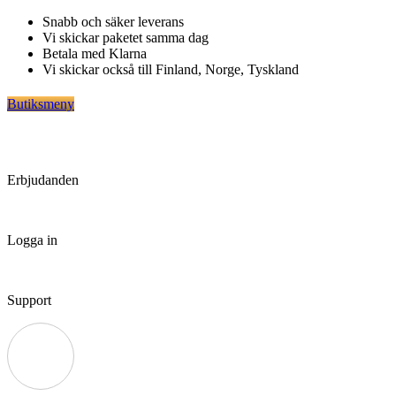
Hoppa
Snabb och säker leverans
till
Vi skickar paketet samma dag
innehåll
Betala med Klarna
Vi skickar också till Finland, Norge, Tyskland
Butiksmeny
Erbjudanden
Logga in
Support