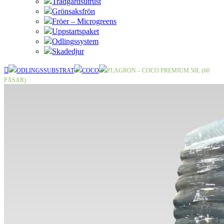
Trädgårdsutrust
Grönsaksfrön
Fröer – Microgreens
Uppstartspaket
Odlingssystem
Skadedjur
ODLINGSSUBSTRAT
COCO
PLAGRON – COCO PREMIUM 50L (60
PÅSAR)