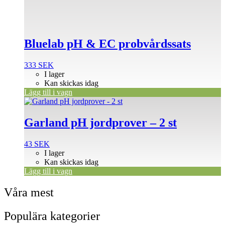
Bluelab pH & EC probvårdssats
333
SEK
I lager
Kan skickas idag
Lägg till i vagn
Garland pH jordprover – 2 st
43
SEK
I lager
Kan skickas idag
Lägg till i vagn
Våra mest
Populära kategorier