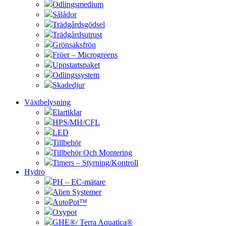
Odlingsmedium
Sålådor
Trädgårdsgödsel
Trädgårdsutrust
Grönsaksfrön
Fröer – Microgreens
Uppstartspaket
Odlingssystem
Skadedjur
Växtbelysning
Elartiklar
HPS/MH/CFL
LED
Tillbehör
Tillbehör Och Montering
Timers – Styrning/Kontroll
Hydro
PH – EC-mätare
Alien Systemer
AutoPot™
Oxypot
GHE®/ Terra Aquatica®