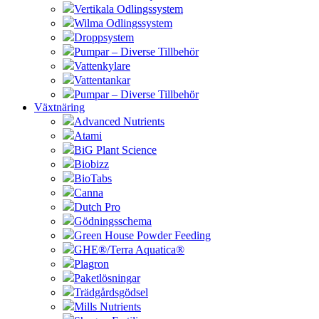
Vertikala Odlingssystem
Wilma Odlingssystem
Droppsystem
Pumpar – Diverse Tillbehör
Vattenkylare
Vattentankar
Pumpar – Diverse Tillbehör
Växtnäring
Advanced Nutrients
Atami
BiG Plant Science
Biobizz
BioTabs
Canna
Dutch Pro
Gödningsschema
Green House Powder Feeding
GHE®/Terra Aquatica®
Plagron
Paketlösningar
Trädgårdsgödsel
Mills Nutrients