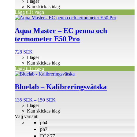
I lager
Kan skickas idag
Lägg till i vagn
Aqua Master – EC penna och
termometer E50 Pro
728
SEK
I lager
Kan skickas idag
Lägg till i vagn
Den
här
produkten
Bluelab – Kalibreringsvätska
har
flera
Prisintervall:
135
SEK
–
150
SEK
varianter.
135 SEK
I lager
De
till
Kan skickas idag
olika
150 SEK
Välj variant:
alternativen
ph4
kan
väljas
ph7
på
EC2.77