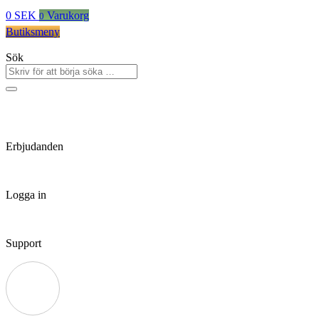
0
SEK
Varukorg
0
Butiksmeny
Sök
Erbjudanden
Logga in
Support