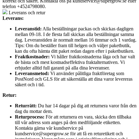
korrekt och säkert. Kontakta oss på
kundservice@supergrow.se
eller
telefon +4524798080.
Leverans och retur
Leverans:
Leveranstid:
Alla beställningar packas och skickas dagligen
mellan 09-18. I de flesta fall skickas alla beställningar samma
dag. Leveranstiden är normalt mellan 16 timmar och 1 vardag.
Tips: Om du beställer fram till helgen och väljer paketbutik,
kan du ofta hämta ditt paket redan dagen efter i paketbutiken.
Fraktkostnader:
Vi håller fraktkostnaderna låga och har valt
de bästa och mest kostnadseffektiva fraktalternativen. Vi
erbjuder alltid full garanti på alla dina leveranser.
Leveransmetod:
Vi använder pålitliga fraktföretag som
PostNord och GLS för att säkerställa att dina varor levereras
säkert och i tid.
Retur:
Returrätt:
Du har 14 dagar på dig att returnera varor från den
dag du mottar dem.
Returprocess:
För att returnera en vara, skicka den tillbaka
till vår adress som anges på den medföljande etiketten.
Kontakta gärna vår kundservice på
kundservice@supergrow.se för att få en returetikett och