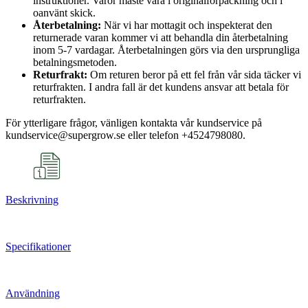
instruktioner. Varor måste vara i originalförpackning och i
oanvänt skick.
Återbetalning:
När vi har mottagit och inspekterat den
returnerade varan kommer vi att behandla din återbetalning
inom 5-7 vardagar. Återbetalningen görs via den ursprungliga
betalningsmetoden.
Returfrakt:
Om returen beror på ett fel från vår sida täcker vi
returfrakten. I andra fall är det kundens ansvar att betala för
returfrakten.
För ytterligare frågor, vänligen kontakta vår kundservice på
kundservice@supergrow.se eller telefon +4524798080.
Beskrivning
Specifikationer
Användning