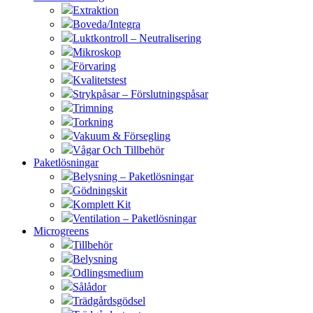
Extraktion
Boveda/Integra
Luktkontroll – Neutralisering
Mikroskop
Förvaring
Kvalitetstest
Strykpåsar – Förslutningspåsar
Trimning
Torkning
Vakuum & Försegling
Vågar Och Tillbehör
Paketlösningar
Belysning – Paketlösningar
Gödningskit
Komplett Kit
Ventilation – Paketlösningar
Microgreens
Tillbehör
Belysning
Odlingsmedium
Sålådor
Trädgårdsgödsel