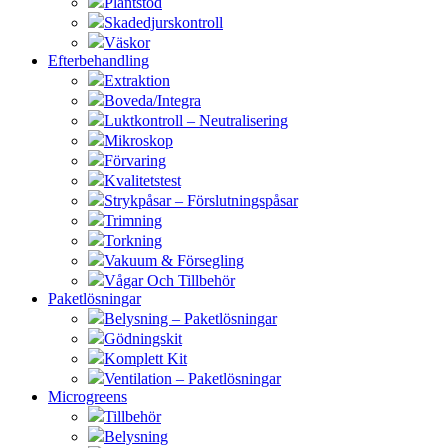
Plantstöd
Skadedjurskontroll
Väskor
Efterbehandling
Extraktion
Boveda/Integra
Luktkontroll – Neutralisering
Mikroskop
Förvaring
Kvalitetstest
Strykpåsar – Förslutningspåsar
Trimning
Torkning
Vakuum & Försegling
Vågar Och Tillbehör
Paketlösningar
Belysning – Paketlösningar
Gödningskit
Komplett Kit
Ventilation – Paketlösningar
Microgreens
Tillbehör
Belysning