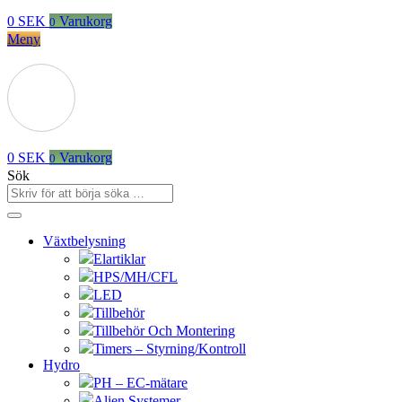
0
SEK
Varukorg
0
Meny
0
SEK
Varukorg
0
Sök
Växtbelysning
Elartiklar
HPS/MH/CFL
LED
Tillbehör
Tillbehör Och Montering
Timers – Styrning/Kontroll
Hydro
PH – EC-mätare
Alien Systemer