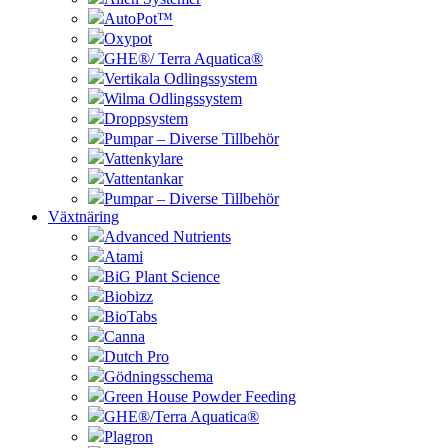
AutoPot™
Oxypot
GHE®/ Terra Aquatica®
Vertikala Odlingssystem
Wilma Odlingssystem
Droppsystem
Pumpar – Diverse Tillbehör
Vattenkylare
Vattentankar
Pumpar – Diverse Tillbehör
Växtnäring
Advanced Nutrients
Atami
BiG Plant Science
Biobizz
BioTabs
Canna
Dutch Pro
Gödningsschema
Green House Powder Feeding
GHE®/Terra Aquatica®
Plagron