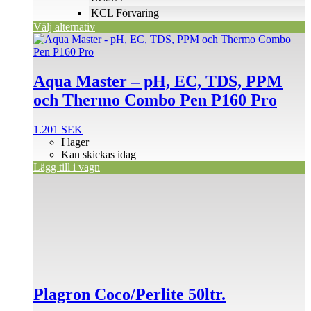
produktsidan
KCL Förvaring
Välj alternativ
Aqua Master – pH, EC, TDS, PPM
och Thermo Combo Pen P160 Pro
1.201
SEK
I lager
Kan skickas idag
Lägg till i vagn
Plagron Coco/Perlite 50ltr.