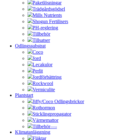
Paketlösningar
Trädgårdsgödsel
Mills Nutrients
Shogun Fertilisers
PH-reglering
Tillbehör
Tillsatser
Odlingssubstrat
Coco
Jord
Lecakulor
Perlit
Jordförbättring
Rockwool
Vermiculite
Plantstart
Jiffy/Coco Odlingsbrickor
Rothormon
Sticklingpropagator
Värmemattor
Tillbehör—-
Klimatanläggning
Fläktar