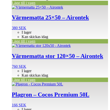
Lägg till i vagn
Värmematta 25×50 – Airontek
380
SEK
I lager
Kan skickas idag
Lägg till i vagn
Värmematta stor 120×50 – Airontek
760
SEK
I lager
Kan skickas idag
Lägg till i vagn
Plagron – Cocos Premium 50L
166
SEK
I lager