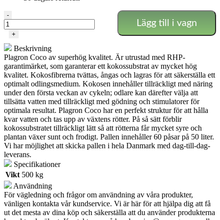
Plagron
-
Lägg till i vagn
–
Coco
+
Premium
Beskrivning
50L
Plagron Coco av superhög kvalitet. Är utrustad med RHP-
(60
garantimärket, som garanterar ett kokossubstrat av mycket hög
PÅSAR)
kvalitet. Kokosfibrerna tvättas, ångas och lagras för att säkerställa ett
mängd
optimalt odlingsmedium. Kokosen innehåller tillräckligt med näring
under den första veckan av cykeln; odlare kan därefter välja att
tillsätta vatten med tillräckligt med gödning och stimulatorer för
optimala resultat. Plagron Coco har en perfekt struktur för att hålla
kvar vatten och tas upp av växtens rötter. På så sätt förblir
kokossubstratet tillräckligt lätt så att rötterna får mycket syre och
plantan växer sunt och frodigt. Pallen innehåller 60 påsar på 50 liter.
Vi har möjlighet att skicka pallen i hela Danmark med dag-till-dag-
leverans.
Specifikationer
Vikt
500 kg
Användning
För vägledning och frågor om användning av våra produkter,
vänligen kontakta vår kundservice. Vi är här för att hjälpa dig att få
ut det mesta av dina köp och säkerställa att du använder produkterna