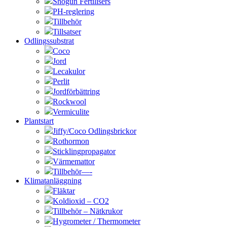
Shogun Fertilisers
PH-reglering
Tillbehör
Tillsatser
Odlingssubstrat
Coco
Jord
Lecakulor
Perlit
Jordförbättring
Rockwool
Vermiculite
Plantstart
Jiffy/Coco Odlingsbrickor
Rothormon
Sticklingpropagator
Värmemattor
Tillbehör—-
Klimatanläggning
Fläktar
Koldioxid – CO2
Tillbehör – Nätkrukor
Hygrometer / Thermometer