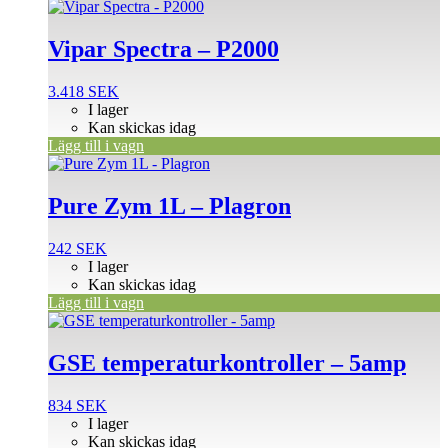
Vipar Spectra – P2000
3.418
SEK
I lager
Kan skickas idag
Lägg till i vagn
Pure Zym 1L – Plagron
242
SEK
I lager
Kan skickas idag
Lägg till i vagn
GSE temperaturkontroller – 5amp
834
SEK
I lager
Kan skickas idag