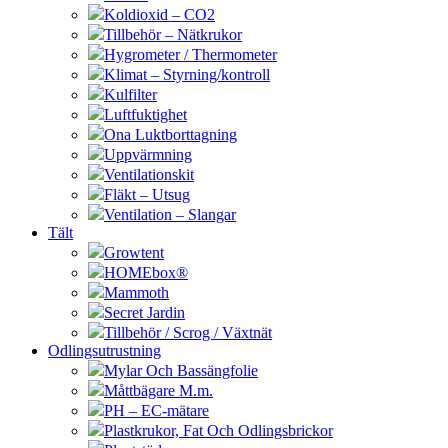
Koldioxid – CO2
Tillbehör – Nätkrukor
Hygrometer / Thermometer
Klimat – Styrning/kontroll
Kulfilter
Luftfuktighet
Ona Luktborttagning
Uppvärmning
Ventilationskit
Fläkt – Utsug
Ventilation – Slangar
Tält
Growtent
HOMEbox®
Mammoth
Secret Jardin
Tillbehör / Scrog / Växtnät
Odlingsutrustning
Mylar Och Bassängfolie
Måttbägare M.m.
PH – EC-mätare
Plastkrukor, Fat Och Odlingsbrickor