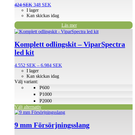
Det
Det
424
SEK
348
SEK
ursprungliga
nuvarande
I lager
priset
priset
Kan skickas idag
var:
är:
Läs mer
424 SEK.
348 SEK.
Den
här
produkten
Komplett odlingskit – ViparSpectra
har
led kit
flera
varianter.
De
Prisintervall:
4.552
SEK
–
6.984
SEK
olika
4.552 SEK
I lager
alternativen
till
Kan skickas idag
kan
6.984 SEK
Välj variant:
väljas
P600
på
P1000
produktsidan
P2000
Välj alternativ
Den
här
produkten
9 mm Försörjningsslang
har
flera