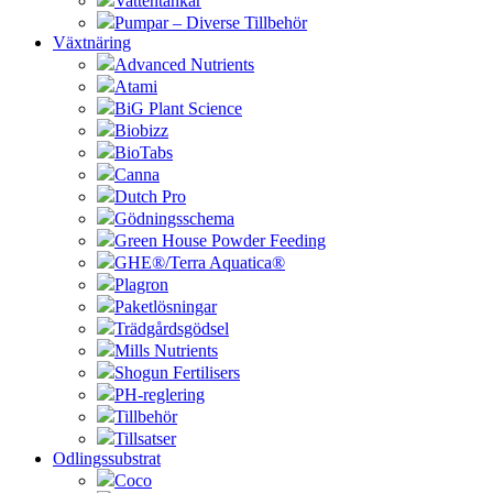
Vattentankar
Pumpar – Diverse Tillbehör
Växtnäring
Advanced Nutrients
Atami
BiG Plant Science
Biobizz
BioTabs
Canna
Dutch Pro
Gödningsschema
Green House Powder Feeding
GHE®/Terra Aquatica®
Plagron
Paketlösningar
Trädgårdsgödsel
Mills Nutrients
Shogun Fertilisers
PH-reglering
Tillbehör
Tillsatser
Odlingssubstrat
Coco