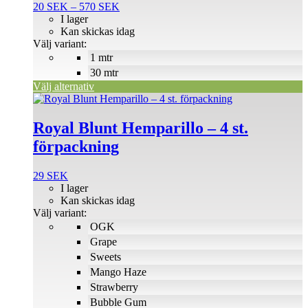
Prisintervall:
20
SEK
–
570
SEK
varianter.
20 SEK
I lager
De
till
Kan skickas idag
olika
570 SEK
Välj variant:
alternativen
1 mtr
kan
väljas
30 mtr
på
Välj alternativ
produktsidan
Den
här
produkten
Royal Blunt Hemparillo – 4 st.
har
förpackning
flera
varianter.
De
29
SEK
olika
I lager
alternativen
Kan skickas idag
kan
Välj variant:
väljas
OGK
på
Grape
produktsidan
Sweets
Mango Haze
Strawberry
Bubble Gum