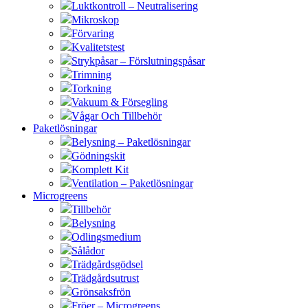
Luktkontroll – Neutralisering
Mikroskop
Förvaring
Kvalitetstest
Strykpåsar – Förslutningspåsar
Trimning
Torkning
Vakuum & Försegling
Vågar Och Tillbehör
Paketlösningar
Belysning – Paketlösningar
Gödningskit
Komplett Kit
Ventilation – Paketlösningar
Microgreens
Tillbehör
Belysning
Odlingsmedium
Sålådor
Trädgårdsgödsel
Trädgårdsutrust
Grönsaksfrön
Fröer – Microgreens