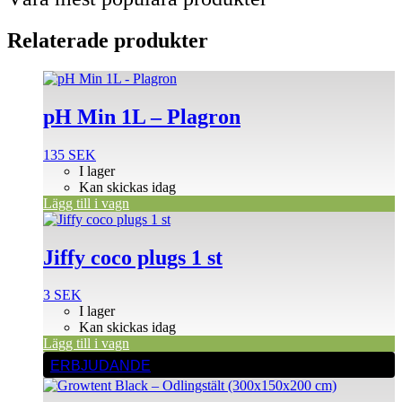
Relaterade produkter
pH Min 1L – Plagron
135
SEK
I lager
Kan skickas idag
Lägg till i vagn
Jiffy coco plugs 1 st
3
SEK
I lager
Kan skickas idag
Lägg till i vagn
ERBJUDANDE