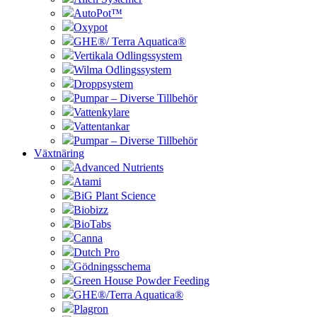
AutoPot™
Oxypot
GHE®/ Terra Aquatica®
Vertikala Odlingssystem
Wilma Odlingssystem
Droppsystem
Pumpar – Diverse Tillbehör
Vattenkylare
Vattentankar
Pumpar – Diverse Tillbehör
Växtnäring
Advanced Nutrients
Atami
BiG Plant Science
Biobizz
BioTabs
Canna
Dutch Pro
Gödningsschema
Green House Powder Feeding
GHE®/Terra Aquatica®
Plagron