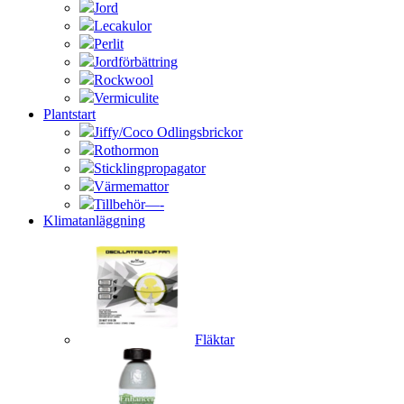
Jord
Lecakulor
Perlit
Jordförbättring
Rockwool
Vermiculite
Plantstart
Jiffy/Coco Odlingsbrickor
Rothormon
Sticklingpropagator
Värmemattor
Tillbehör—-
Klimatanläggning
Fläktar