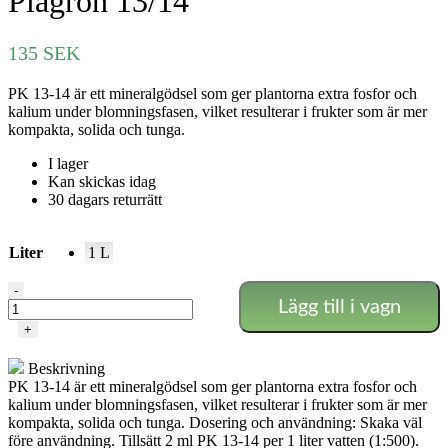
Plagron 13/14
135
SEK
PK 13-14 är ett mineralgödsel som ger plantorna extra fosfor och
kalium under blomningsfasen, vilket resulterar i frukter som är mer
kompakta, solida och tunga.
I lager
Kan skickas idag
30 dagars returrätt
Liter
1 L
Plagron
-
Lägg till i vagn
13/14
mängd
+
Beskrivning
PK 13-14 är ett mineralgödsel som ger plantorna extra fosfor och
kalium under blomningsfasen, vilket resulterar i frukter som är mer
kompakta, solida och tunga. Dosering och användning: Skaka väl
före användning. Tillsätt 2 ml PK 13-14 per 1 liter vatten (1:500).