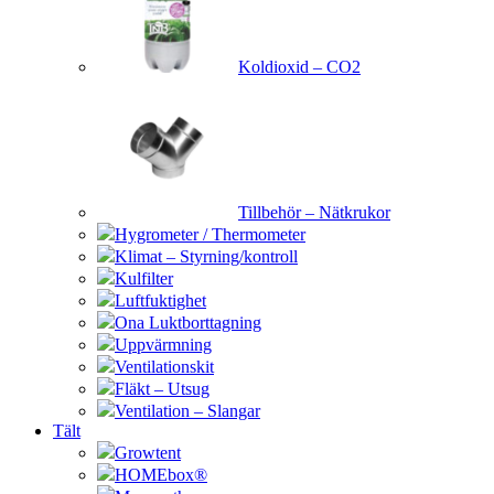
Koldioxid – CO2
Tillbehör – Nätkrukor
Hygrometer / Thermometer
Klimat – Styrning/kontroll
Kulfilter
Luftfuktighet
Ona Luktborttagning
Uppvärmning
Ventilationskit
Fläkt – Utsug
Ventilation – Slangar
Tält
Growtent
HOMEbox®