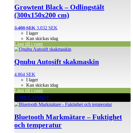
Growtent Black – Odlingstält
(300x150x200 cm)
Det
Det
3.488
SEK
3.032
SEK
ursprungliga
nuvarande
I lager
priset
priset
Kan skickas idag
var:
är:
Lägg till i vagn
3.488 SEK.
3.032 SEK.
Qnubu Autosift skakmaskin
4.864
SEK
I lager
Kan skickas idag
Lägg till i vagn
ERBJUDANDE
Bluetooth Markmätare – Fuktighet
och temperatur