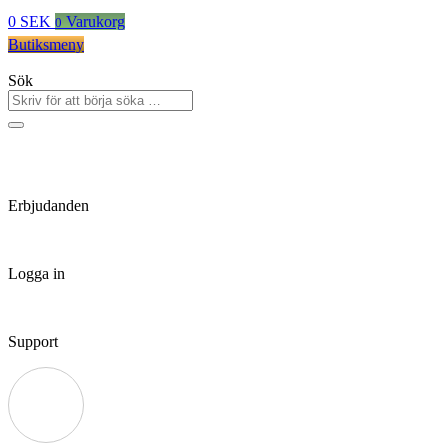
0
SEK
Varukorg
0
Butiksmeny
Sök
Erbjudanden
Logga in
Support