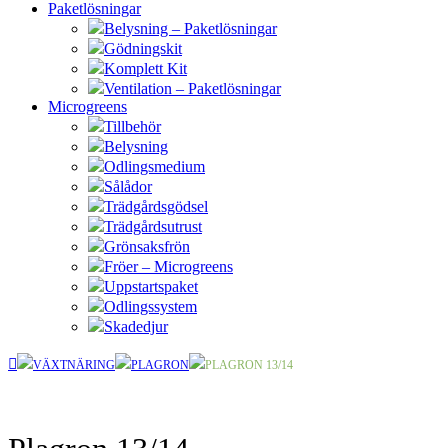
Paketlösningar
Belysning – Paketlösningar
Gödningskit
Komplett Kit
Ventilation – Paketlösningar
Microgreens
Tillbehör
Belysning
Odlingsmedium
Sålådor
Trädgårdsgödsel
Trädgårdsutrust
Grönsaksfrön
Fröer – Microgreens
Uppstartspaket
Odlingssystem
Skadedjur
VÄXTNÄRING
PLAGRON
PLAGRON 13/14