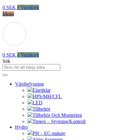
0
SEK
Varukorg
0
Meny
0
SEK
Varukorg
0
Sök
Växtbelysning
Elartiklar
HPS/MH/CFL
LED
Tillbehör
Tillbehör Och Montering
Timers – Styrning/Kontroll
Hydro
PH – EC-mätare
Alien Systemer