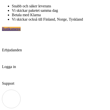
Hoppa
Snabb och säker leverans
till
Vi skickar paketet samma dag
innehåll
Betala med Klarna
Vi skickar också till Finland, Norge, Tyskland
Butiksmeny
Erbjudanden
Logga in
Support