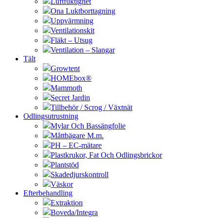
Luftfuktighet
Ona Luktborttagning
Uppvärmning
Ventilationskit
Fläkt – Utsug
Ventilation – Slangar
Tält
Growtent
HOMEbox®
Mammoth
Secret Jardin
Tillbehör / Scrog / Växtnät
Odlingsutrustning
Mylar Och Bassängfolie
Måttbägare M.m.
PH – EC-mätare
Plastkrukor, Fat Och Odlingsbrickor
Plantstöd
Skadedjurskontroll
Väskor
Efterbehandling
Extraktion
Boveda/Integra