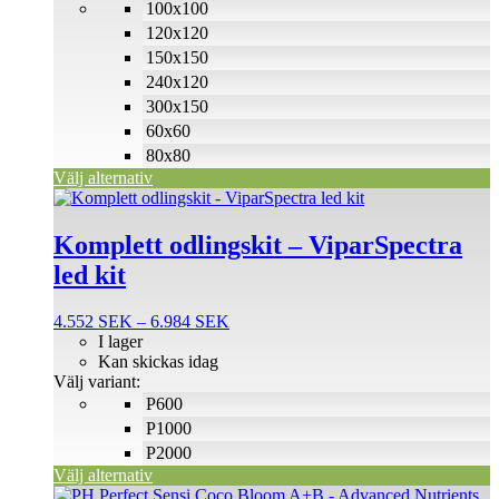
100x100
kan
väljas
120x120
på
150x150
produktsidan
240x120
300x150
60x60
80x80
Välj alternativ
Den
här
produkten
Komplett odlingskit – ViparSpectra
har
led kit
flera
varianter.
De
Prisintervall:
4.552
SEK
–
6.984
SEK
olika
4.552 SEK
I lager
alternativen
till
Kan skickas idag
kan
6.984 SEK
Välj variant:
väljas
P600
på
P1000
produktsidan
P2000
Välj alternativ
Den