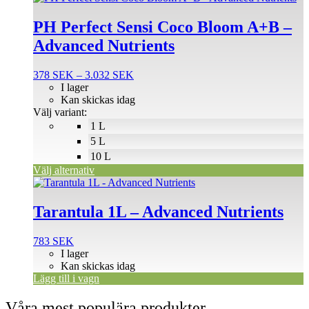
här
produkten
PH Perfect Sensi Coco Bloom A+B –
har
Advanced Nutrients
flera
varianter.
De
Prisintervall:
378
SEK
–
3.032
SEK
olika
378 SEK
I lager
alternativen
till
Kan skickas idag
kan
3.032 SEK
Välj variant:
väljas
1 L
på
5 L
produktsidan
10 L
Välj alternativ
Tarantula 1L – Advanced Nutrients
783
SEK
I lager
Kan skickas idag
Lägg till i vagn
Våra mest populära produkter