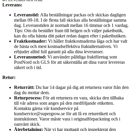
Leverans:
Leveranstid:
Alla beställningar packas och skickas dagligen
mellan 09-18. I de flesta fall skickas alla beställningar samma
dag. Leveranstiden är normalt mellan 16 timmar och 1 vardag.
Tips: Om du beställer fram till helgen och väljer paketbutik,
kan du ofta hämta ditt paket redan dagen efter i paketbutiken.
Fraktkostnader:
Vi håller fraktkostnaderna låga och har valt
de bästa och mest kostnadseffektiva fraktalternativen. Vi
erbjuder alltid full garanti på alla dina leveranser.
Leveransmetod:
Vi använder pålitliga fraktföretag som
PostNord och GLS för att säkerställa att dina varor levereras
säkert och i tid.
Retur:
Returrätt:
Du har 14 dagar på dig att returnera varor från den
dag du mottar dem.
Returprocess:
För att returnera en vara, skicka den tillbaka
till vår adress som anges på den medföljande etiketten.
Kontakta gärna vår kundservice på
kundservice@supergrow.se för att få en returetikett och
instruktioner. Varor måste vara i originalförpackning och i
oanvänt skick.
Återbetalning:
När vi har mottagit och inspekterat den