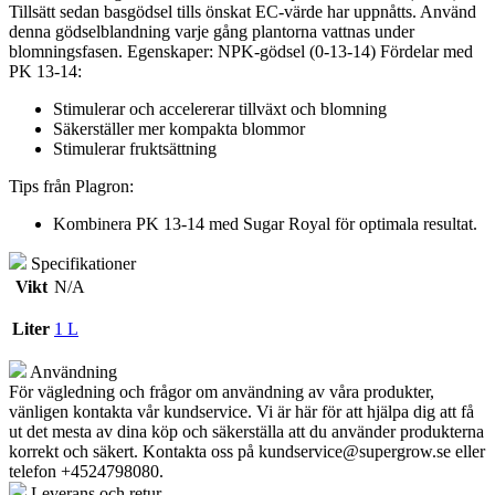
Tillsätt sedan basgödsel tills önskat EC-värde har uppnåtts. Använd
denna gödselblandning varje gång plantorna vattnas under
blomningsfasen. Egenskaper: NPK-gödsel (0-13-14) Fördelar med
PK 13-14:
Stimulerar och accelererar tillväxt och blomning
Säkerställer mer kompakta blommor
Stimulerar fruktsättning
Tips från Plagron:
Kombinera PK 13-14 med Sugar Royal för optimala resultat.
Specifikationer
Vikt
N/A
Liter
1 L
Användning
För vägledning och frågor om användning av våra produkter,
vänligen kontakta vår kundservice. Vi är här för att hjälpa dig att få
ut det mesta av dina köp och säkerställa att du använder produkterna
korrekt och säkert. Kontakta oss på
kundservice@supergrow.se
eller
telefon +4524798080.
Leverans och retur