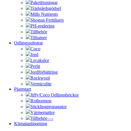
Paketlösningar
Trädgårdsgödsel
Mills Nutrients
Shogun Fertilisers
PH-reglering
Tillbehör
Tillsatser
Odlingssubstrat
Coco
Jord
Lecakulor
Perlit
Jordförbättring
Rockwool
Vermiculite
Plantstart
Jiffy/Coco Odlingsbrickor
Rothormon
Sticklingpropagator
Värmemattor
Tillbehör—-
Klimatanläggning