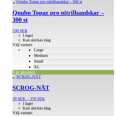
produktsidan
Den
här
produkten
Qnubu Topaz pro nitrilhandskar –
har
300 st
flera
varianter.
De
530
SEK
olika
I lager
alternativen
Kan skickas idag
kan
Välj variant:
väljas
Large
på
Medium
produktsidan
Small
XL
Välj alternativ
Den
här
produkten
SCROG-NÄT
har
flera
Prisintervall:
59
SEK
–
378
SEK
varianter.
59 SEK
I lager
De
till
Kan skickas idag
olika
378 SEK
Välj variant:
alternativen