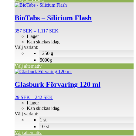
Den
här
produkten
BioTabs – Silicium Flash
har
flera
Prisintervall:
357
SEK
–
1.117
SEK
varianter.
357 SEK
I lager
De
till
Kan skickas idag
olika
1.117 SEK
Välj variant:
alternativen
1250 g
kan
väljas
5000g
på
Välj alternativ
produktsidan
Den
här
produkten
Glasburk Förvaring 120 ml
har
flera
Prisintervall:
29
SEK
–
242
SEK
varianter.
29 SEK
I lager
De
till
Kan skickas idag
olika
242 SEK
Välj variant:
alternativen
1 st
kan
väljas
10 st
på
Välj alternativ