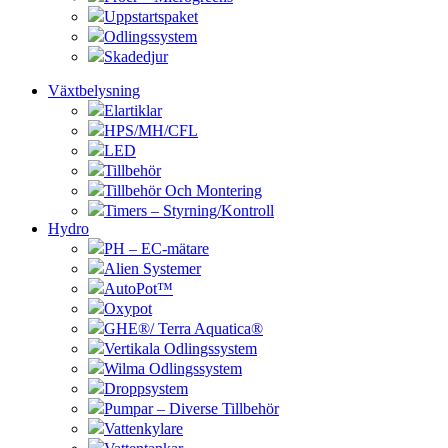
Uppstartspaket
Odlingssystem
Skadedjur
Växtbelysning
Elartiklar
HPS/MH/CFL
LED
Tillbehör
Tillbehör Och Montering
Timers – Styrning/Kontroll
Hydro
PH – EC-mätare
Alien Systemer
AutoPot™
Oxypot
GHE®/ Terra Aquatica®
Vertikala Odlingssystem
Wilma Odlingssystem
Droppsystem
Pumpar – Diverse Tillbehör
Vattenkylare