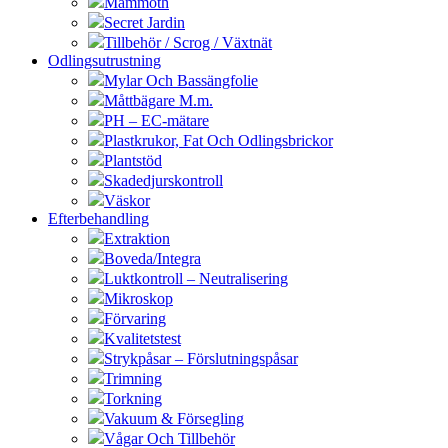
Mammoth
Secret Jardin
Tillbehör / Scrog / Växtnät
Odlingsutrustning
Mylar Och Bassängfolie
Måttbägare M.m.
PH – EC-mätare
Plastkrukor, Fat Och Odlingsbrickor
Plantstöd
Skadedjurskontroll
Väskor
Efterbehandling
Extraktion
Boveda/Integra
Luktkontroll – Neutralisering
Mikroskop
Förvaring
Kvalitetstest
Strykpåsar – Förslutningspåsar
Trimning
Torkning
Vakuum & Försegling
Vågar Och Tillbehör