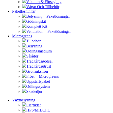
Vakuum & Försegling
Vågar Och Tillbehör
Paketlösningar
Belysning – Paketlösningar
Gödningskit
Komplett Kit
Ventilation – Paketlösningar
Microgreens
Tillbehör
Belysning
Odlingsmedium
Sålådor
Trädgårdsgödsel
Trädgårdsutrust
Grönsaksfrön
Fröer – Microgreens
Uppstartspaket
Odlingssystem
Skadedjur
Växtbelysning
Elartiklar
HPS/MH/CFL