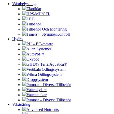
Växtbelysning
Elartiklar
HPS/MH/CFL
LED
Tillbehör
Tillbehör Och Montering
Timers – Styrning/Kontroll
Hydro
PH – EC-mätare
Alien Systemer
AutoPot™
Oxypot
GHE®/ Terra Aquatica®
Vertikala Odlingssystem
Wilma Odlingssystem
Droppsystem
Pumpar – Diverse Tillbehör
Vattenkylare
Vattentankar
Pumpar – Diverse Tillbehör
Växtnäring
Advanced Nutrients