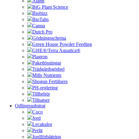
Atami
BiG Plant Science
Biobizz
BioTabs
Canna
Dutch Pro
Gödningsschema
Green House Powder Feeding
GHE®/Terra Aquatica®
Plagron
Paketlösningar
Trädgårdsgödsel
Mills Nutrients
Shogun Fertilisers
PH-reglering
Tillbehör
Tillsatser
Odlingssubstrat
Coco
Jord
Lecakulor
Perlit
Jordförbättring