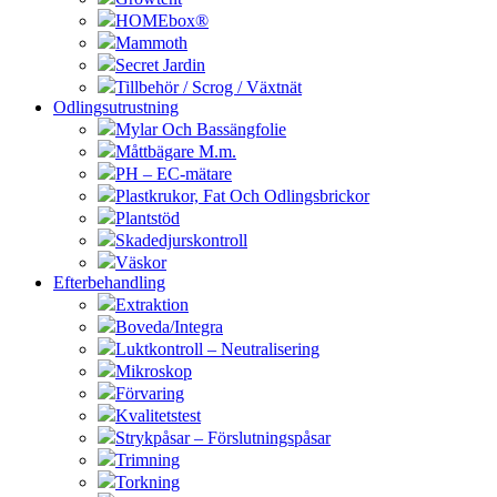
HOMEbox®
Mammoth
Secret Jardin
Tillbehör / Scrog / Växtnät
Odlingsutrustning
Mylar Och Bassängfolie
Måttbägare M.m.
PH – EC-mätare
Plastkrukor, Fat Och Odlingsbrickor
Plantstöd
Skadedjurskontroll
Väskor
Efterbehandling
Extraktion
Boveda/Integra
Luktkontroll – Neutralisering
Mikroskop
Förvaring
Kvalitetstest
Strykpåsar – Förslutningspåsar
Trimning
Torkning