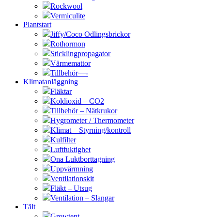
Rockwool
Vermiculite
Plantstart
Jiffy/Coco Odlingsbrickor
Rothormon
Sticklingpropagator
Värmemattor
Tillbehör—-
Klimatanläggning
Fläktar
Koldioxid – CO2
Tillbehör – Nätkrukor
Hygrometer / Thermometer
Klimat – Styrning/kontroll
Kulfilter
Luftfuktighet
Ona Luktborttagning
Uppvärmning
Ventilationskit
Fläkt – Utsug
Ventilation – Slangar
Tält
Growtent