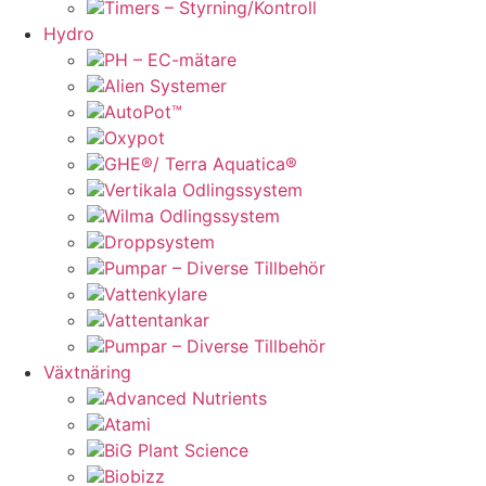
Timers – Styrning/Kontroll
Hydro
PH – EC-mätare
Alien Systemer
AutoPot™
Oxypot
GHE®/ Terra Aquatica®
Vertikala Odlingssystem
Wilma Odlingssystem
Droppsystem
Pumpar – Diverse Tillbehör
Vattenkylare
Vattentankar
Pumpar – Diverse Tillbehör
Växtnäring
Advanced Nutrients
Atami
BiG Plant Science
Biobizz