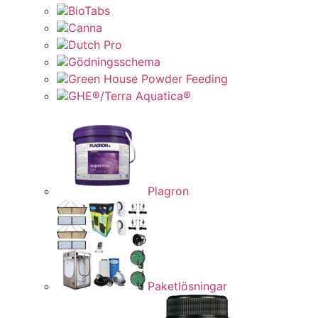
BioTabs
Canna
Dutch Pro
Gödningsschema
Green House Powder Feeding
GHE®/Terra Aquatica®
Plagron
Paketlösningar