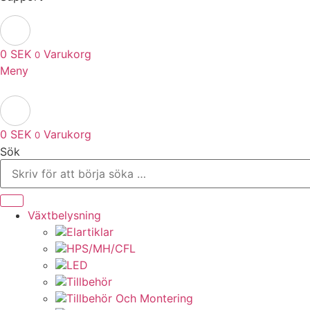
0
SEK
Varukorg
0
Meny
0
SEK
Varukorg
0
Sök
Växtbelysning
Elartiklar
HPS/MH/CFL
LED
Tillbehör
Tillbehör Och Montering