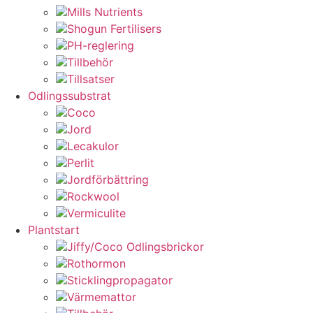
Mills Nutrients
Shogun Fertilisers
PH-reglering
Tillbehör
Tillsatser
Odlingssubstrat
Coco
Jord
Lecakulor
Perlit
Jordförbättring
Rockwool
Vermiculite
Plantstart
Jiffy/Coco Odlingsbrickor
Rothormon
Sticklingpropagator
Värmemattor