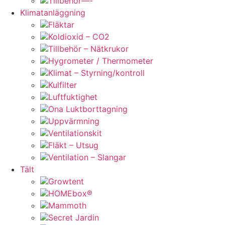
Tillbehör—-
Klimatanläggning
Fläktar
Koldioxid – CO2
Tillbehör – Nätkrukor
Hygrometer / Thermometer
Klimat – Styrning/kontroll
Kulfilter
Luftfuktighet
Ona Luktborttagning
Uppvärmning
Ventilationskit
Fläkt – Utsug
Ventilation – Slangar
Tält
Growtent
HOMEbox®
Mammoth
Secret Jardin