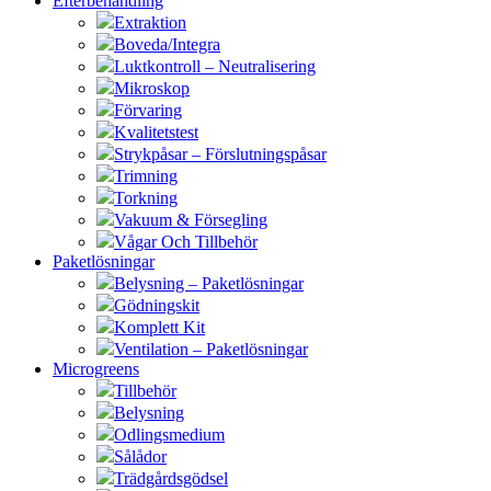
Efterbehandling
Extraktion
Boveda/Integra
Luktkontroll – Neutralisering
Mikroskop
Förvaring
Kvalitetstest
Strykpåsar – Förslutningspåsar
Trimning
Torkning
Vakuum & Försegling
Vågar Och Tillbehör
Paketlösningar
Belysning – Paketlösningar
Gödningskit
Komplett Kit
Ventilation – Paketlösningar
Microgreens
Tillbehör
Belysning
Odlingsmedium
Sålådor
Trädgårdsgödsel