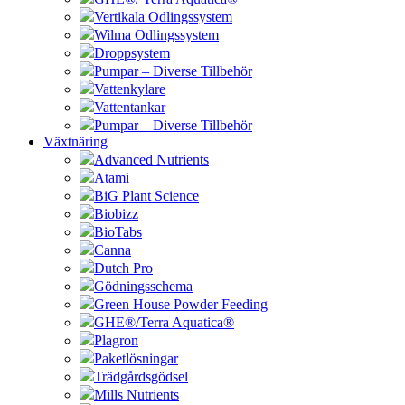
Vertikala Odlingssystem
Wilma Odlingssystem
Droppsystem
Pumpar – Diverse Tillbehör
Vattenkylare
Vattentankar
Pumpar – Diverse Tillbehör
Växtnäring
Advanced Nutrients
Atami
BiG Plant Science
Biobizz
BioTabs
Canna
Dutch Pro
Gödningsschema
Green House Powder Feeding
GHE®/Terra Aquatica®
Plagron
Paketlösningar
Trädgårdsgödsel
Mills Nutrients