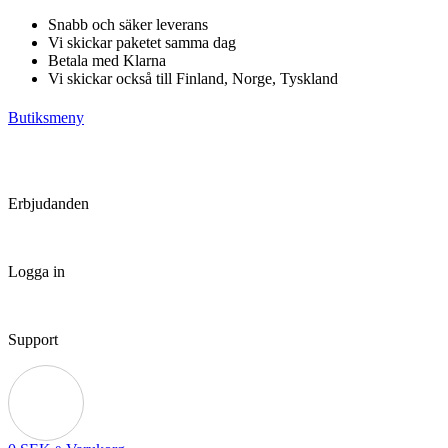
Hoppa
Snabb och säker leverans
till
Vi skickar paketet samma dag
innehåll
Betala med Klarna
Vi skickar också till Finland, Norge, Tyskland
Butiksmeny
Erbjudanden
Logga in
Support