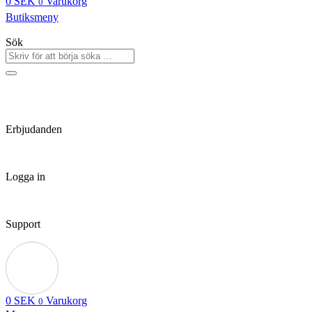
0
SEK
Varukorg
0
Butiksmeny
Sök
Erbjudanden
Logga in
Support
0
SEK
Varukorg
0