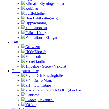
Klimat – Styrning/kontroll
Kulfilter
Luftfuktighet
Ona Luktborttagning
Uppvärmning
Ventilationskit
Fläkt – Utsug
Ventilation – Slangar
Tält
Growtent
HOMEbox®
Mammoth
Secret Jardin
Tillbehör / Scrog / Växtnät
Odlingsutrustning
Mylar Och Bassängfolie
Måttbägare M.m.
PH – EC-mätare
Plastkrukor, Fat Och Odlingsbrickor
Plantstöd
Skadedjurskontroll
Väskor