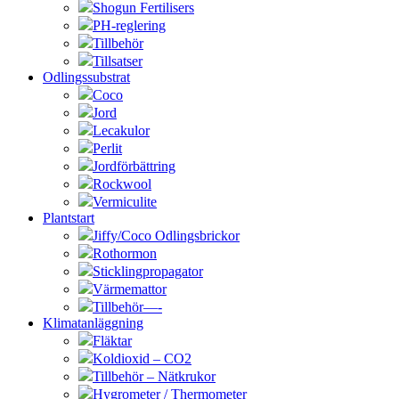
Shogun Fertilisers
PH-reglering
Tillbehör
Tillsatser
Odlingssubstrat
Coco
Jord
Lecakulor
Perlit
Jordförbättring
Rockwool
Vermiculite
Plantstart
Jiffy/Coco Odlingsbrickor
Rothormon
Sticklingpropagator
Värmemattor
Tillbehör—-
Klimatanläggning
Fläktar
Koldioxid – CO2
Tillbehör – Nätkrukor
Hygrometer / Thermometer