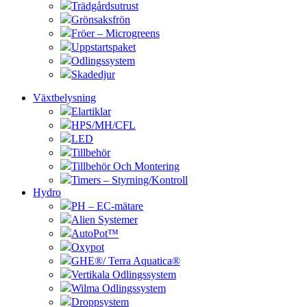
Trädgårdsutrust
Grönsaksfrön
Fröer – Microgreens
Uppstartspaket
Odlingssystem
Skadedjur
Växtbelysning
Elartiklar
HPS/MH/CFL
LED
Tillbehör
Tillbehör Och Montering
Timers – Styrning/Kontroll
Hydro
PH – EC-mätare
Alien Systemer
AutoPot™
Oxypot
GHE®/ Terra Aquatica®
Vertikala Odlingssystem
Wilma Odlingssystem
Droppsystem