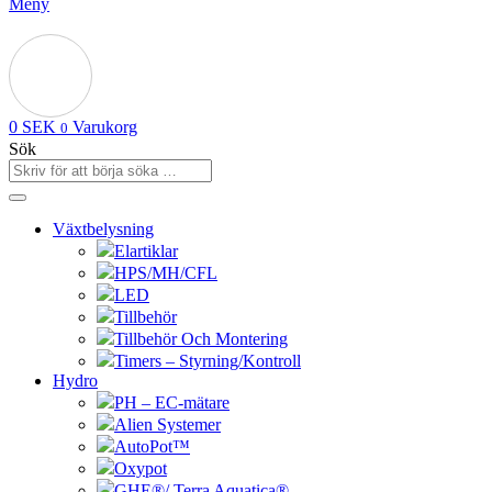
Meny
0
SEK
Varukorg
0
Sök
Växtbelysning
Elartiklar
HPS/MH/CFL
LED
Tillbehör
Tillbehör Och Montering
Timers – Styrning/Kontroll
Hydro
PH – EC-mätare
Alien Systemer
AutoPot™
Oxypot
GHE®/ Terra Aquatica®