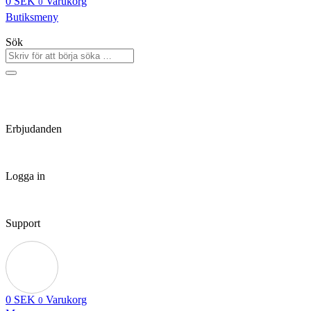
0
SEK
Varukorg
0
Butiksmeny
Sök
Erbjudanden
Logga in
Support
0
SEK
Varukorg
0