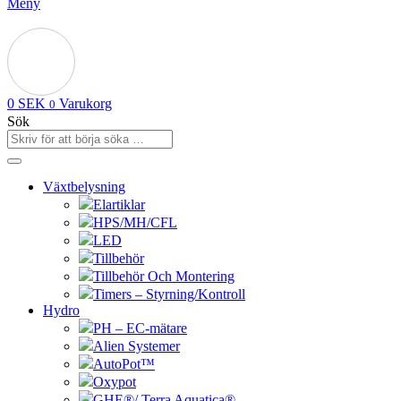
Meny
0
SEK
Varukorg
0
Sök
Växtbelysning
Elartiklar
HPS/MH/CFL
LED
Tillbehör
Tillbehör Och Montering
Timers – Styrning/Kontroll
Hydro
PH – EC-mätare
Alien Systemer
AutoPot™
Oxypot
GHE®/ Terra Aquatica®