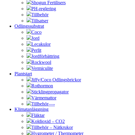
Shogun Fertilisers
PH-reglering
Tillbehör
Tillsatser
Odlingssubstrat
Coco
Jord
Lecakulor
Perlit
Jordförbättring
Rockwool
Vermiculite
Plantstart
Jiffy/Coco Odlingsbrickor
Rothormon
Sticklingpropagator
Värmemattor
Tillbehör—-
Klimatanläggning
Fläktar
Koldioxid – CO2
Tillbehör – Nätkrukor
Hygrometer / Thermometer