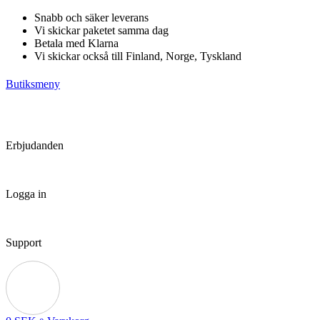
Hoppa
Snabb och säker leverans
till
Vi skickar paketet samma dag
innehåll
Betala med Klarna
Vi skickar också till Finland, Norge, Tyskland
Butiksmeny
Erbjudanden
Logga in
Support