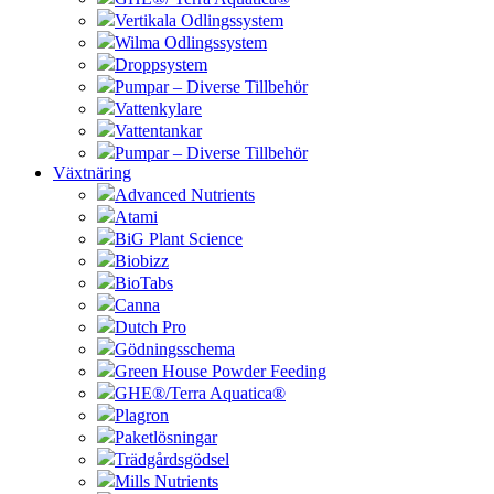
Vertikala Odlingssystem
Wilma Odlingssystem
Droppsystem
Pumpar – Diverse Tillbehör
Vattenkylare
Vattentankar
Pumpar – Diverse Tillbehör
Växtnäring
Advanced Nutrients
Atami
BiG Plant Science
Biobizz
BioTabs
Canna
Dutch Pro
Gödningsschema
Green House Powder Feeding
GHE®/Terra Aquatica®
Plagron
Paketlösningar
Trädgårdsgödsel
Mills Nutrients