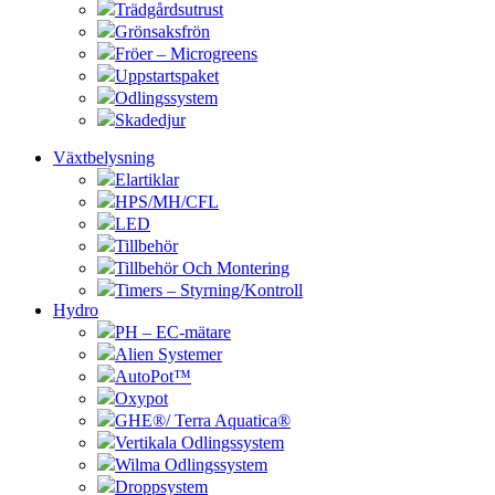
Trädgårdsutrust
Grönsaksfrön
Fröer – Microgreens
Uppstartspaket
Odlingssystem
Skadedjur
Växtbelysning
Elartiklar
HPS/MH/CFL
LED
Tillbehör
Tillbehör Och Montering
Timers – Styrning/Kontroll
Hydro
PH – EC-mätare
Alien Systemer
AutoPot™
Oxypot
GHE®/ Terra Aquatica®
Vertikala Odlingssystem
Wilma Odlingssystem
Droppsystem