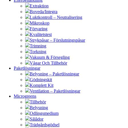
Efterbehandling
Extraktion
Boveda/Integra
Luktkontroll – Neutralisering
Mikroskop
Förvaring
Kvalitetstest
Strykpåsar – Förslutningspåsar
Trimning
Torkning
Vakuum & Försegling
Vågar Och Tillbehör
Paketlösningar
Belysning – Paketlösningar
Gödningskit
Komplett Kit
Ventilation – Paketlösningar
Microgreens
Tillbehör
Belysning
Odlingsmedium
Sålådor
Trädgårdsgödsel