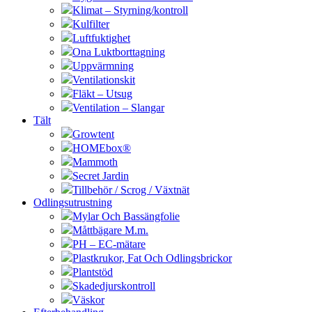
Klimat – Styrning/kontroll
Kulfilter
Luftfuktighet
Ona Luktborttagning
Uppvärmning
Ventilationskit
Fläkt – Utsug
Ventilation – Slangar
Tält
Growtent
HOMEbox®
Mammoth
Secret Jardin
Tillbehör / Scrog / Växtnät
Odlingsutrustning
Mylar Och Bassängfolie
Måttbägare M.m.
PH – EC-mätare
Plastkrukor, Fat Och Odlingsbrickor
Plantstöd
Skadedjurskontroll
Väskor