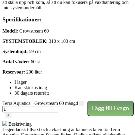
att ställa upp och köra, så att du kan fokusera på växthantering och
inte systemunderhåll.
Specifikationer:
Modell:
Growstream 60
SYSTEMSTORLEK:
310 x 103 cm
Systemhöjd:
59 cm
Antal växter:
60 st
Reservoar:
200 liter
I lager
Kan skickas idag
30 dagars returrätt
Terra Aquatica - Growstream 60 mängd
-
Lägg till i vagn
+
Beskrivning
Legendarisk tillväxt och avkastning är kännetecknen för Terra
Aquatica Growstream System-linjen. Otaliga odlare, akademiker