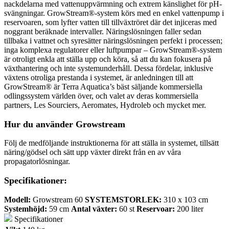
nackdelarna med vattenuppvärmning och extrem känslighet för pH-
svängningar. GrowStream®-system körs med en enkel vattenpump i
reservoaren, som lyfter vatten till tillväxtröret där det injiceras med
noggrant beräknade intervaller. Näringslösningen faller sedan
tillbaka i vattnet och syresätter näringslösningen perfekt i processen;
inga komplexa regulatorer eller luftpumpar – GrowStream®-system
är otroligt enkla att ställa upp och köra, så att du kan fokusera på
växthantering och inte systemunderhåll. Dessa fördelar, inklusive
växtens otroliga prestanda i systemet, är anledningen till att
GrowStream® är Terra Aquatica’s bäst säljande kommersiella
odlingssystem världen över, och valet av deras kommersiella
partners, Les Sourciers, Aeromates, Hydroleb och mycket mer.
Hur du använder Growstream
Följ de medföljande instruktionerna för att ställa in systemet, tillsätt
näring/gödsel och sätt upp växter direkt från en av våra
propagatorlösningar.
Specifikationer:
Modell:
Growstream 60
SYSTEMSTORLEK:
310 x 103 cm
Systemhöjd:
59 cm
Antal växter:
60 st
Reservoar:
200 liter
Specifikationer