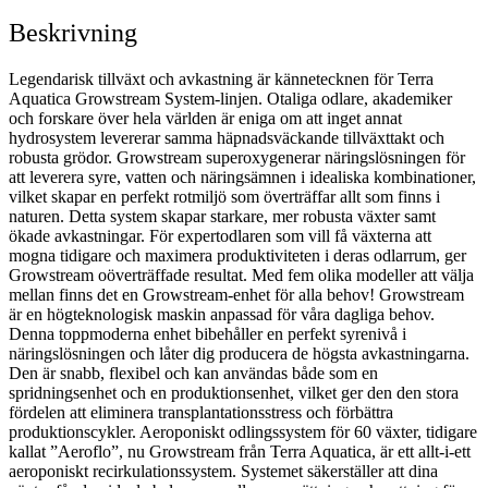
Beskrivning
Legendarisk tillväxt och avkastning är kännetecknen för Terra
Aquatica Growstream System-linjen. Otaliga odlare, akademiker
och forskare över hela världen är eniga om att inget annat
hydrosystem levererar samma häpnadsväckande tillväxttakt och
robusta grödor. Growstream superoxygenerar näringslösningen för
att leverera syre, vatten och näringsämnen i idealiska kombinationer,
vilket skapar en perfekt rotmiljö som överträffar allt som finns i
naturen. Detta system skapar starkare, mer robusta växter samt
ökade avkastningar. För expertodlaren som vill få växterna att
mogna tidigare och maximera produktiviteten i deras odlarrum, ger
Growstream oöverträffade resultat. Med fem olika modeller att välja
mellan finns det en Growstream-enhet för alla behov! Growstream
är en högteknologisk maskin anpassad för våra dagliga behov.
Denna toppmoderna enhet bibehåller en perfekt syrenivå i
näringslösningen och låter dig producera de högsta avkastningarna.
Den är snabb, flexibel och kan användas både som en
spridningsenhet och en produktionsenhet, vilket ger den den stora
fördelen att eliminera transplantationsstress och förbättra
produktionscykler. Aeroponiskt odlingssystem för 60 växter, tidigare
kallat ”Aeroflo”, nu Growstream från Terra Aquatica, är ett allt-i-ett
aeroponiskt recirkulationssystem. Systemet säkerställer att dina