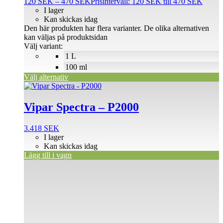
120
SEK
–
470
SEK
Prisintervall: 120 SEK till 470 SEK
I lager
Kan skickas idag
Den här produkten har flera varianter. De olika alternativen
kan väljas på produktsidan
Välj variant:
1 L
100 ml
Välj alternativ
Vipar Spectra – P2000
3.418
SEK
I lager
Kan skickas idag
Lägg till i vagn