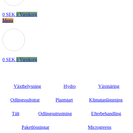
0
SEK
Varukorg
0
Meny
0
SEK
Varukorg
0
Växtbelysning
Hydro
Växtnäring
Odlingssubstrat
Plantstart
Klimatanläggning
Tält
Odlingsutrustning
Efterbehandling
Paketlösningar
Microgreens