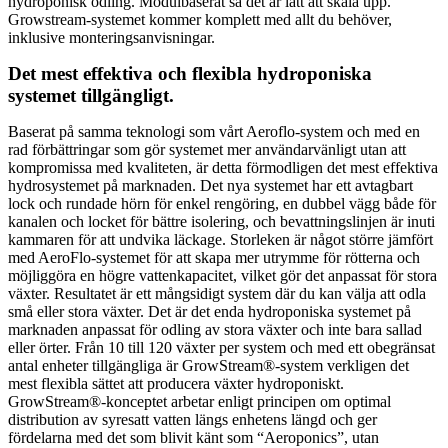
hydroponisk odling. Modulbaserat så det är lätt att skala upp.
Growstream-systemet kommer komplett med allt du behöver,
inklusive monteringsanvisningar.
Det mest effektiva och flexibla hydroponiska
systemet tillgängligt.
Baserat på samma teknologi som vårt Aeroflo-system och med en
rad förbättringar som gör systemet mer användarvänligt utan att
kompromissa med kvaliteten, är detta förmodligen det mest effektiva
hydrosystemet på marknaden. Det nya systemet har ett avtagbart
lock och rundade hörn för enkel rengöring, en dubbel vägg både för
kanalen och locket för bättre isolering, och bevattningslinjen är inuti
kammaren för att undvika läckage. Storleken är något större jämfört
med AeroFlo-systemet för att skapa mer utrymme för rötterna och
möjliggöra en högre vattenkapacitet, vilket gör det anpassat för stora
växter. Resultatet är ett mångsidigt system där du kan välja att odla
små eller stora växter. Det är det enda hydroponiska systemet på
marknaden anpassat för odling av stora växter och inte bara sallad
eller örter. Från 10 till 120 växter per system och med ett obegränsat
antal enheter tillgängliga är GrowStream®-system verkligen det
mest flexibla sättet att producera växter hydroponiskt.
GrowStream®-konceptet arbetar enligt principen om optimal
distribution av syresatt vatten längs enhetens längd och ger
fördelarna med det som blivit känt som “Aeroponics”, utan