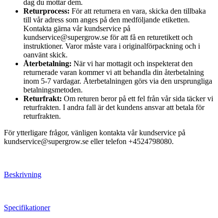
dag du mottar dem.
Returprocess:
För att returnera en vara, skicka den tillbaka
till vår adress som anges på den medföljande etiketten.
Kontakta gärna vår kundservice på
kundservice@supergrow.se för att få en returetikett och
instruktioner. Varor måste vara i originalförpackning och i
oanvänt skick.
Återbetalning:
När vi har mottagit och inspekterat den
returnerade varan kommer vi att behandla din återbetalning
inom 5-7 vardagar. Återbetalningen görs via den ursprungliga
betalningsmetoden.
Returfrakt:
Om returen beror på ett fel från vår sida täcker vi
returfrakten. I andra fall är det kundens ansvar att betala för
returfrakten.
För ytterligare frågor, vänligen kontakta vår kundservice på
kundservice@supergrow.se eller telefon +4524798080.
Beskrivning
Specifikationer