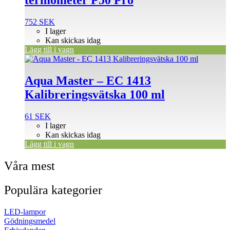
termometer P50 Pro
752
SEK
I lager
Kan skickas idag
Lägg till i vagn
Aqua Master – EC 1413
Kalibreringsvätska 100 ml
61
SEK
I lager
Kan skickas idag
Lägg till i vagn
Våra mest
Populära kategorier
LED-lampor
Gödningsmedel