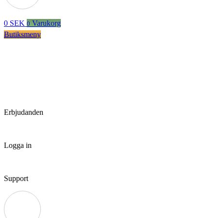
0
SEK
Varukorg
0
Butiksmeny
Erbjudanden
Logga in
Support