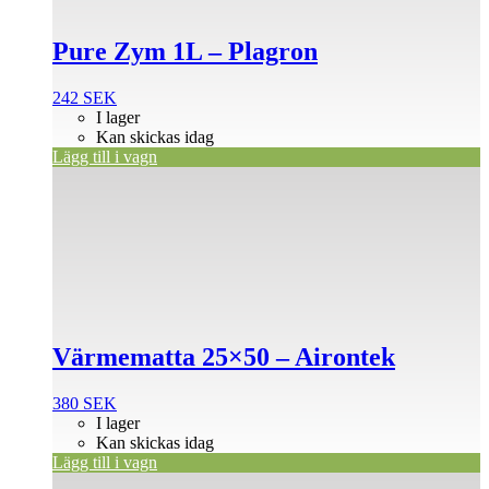
Pure Zym 1L – Plagron
242
SEK
I lager
Kan skickas idag
Lägg till i vagn
Värmematta 25×50 – Airontek
380
SEK
I lager
Kan skickas idag
Lägg till i vagn