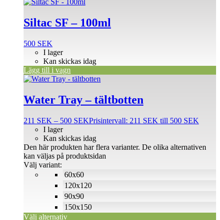
Siltac SF – 100ml
500
SEK
I lager
Kan skickas idag
Lägg till i vagn
Water Tray – tältbotten
211
SEK
–
500
SEK
Prisintervall: 211 SEK till 500 SEK
I lager
Kan skickas idag
Den här produkten har flera varianter. De olika alternativen
kan väljas på produktsidan
Välj variant:
60x60
120x120
90x90
150x150
Välj alternativ