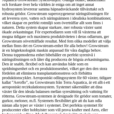
och forskare över hela världen är eniga om att inget annat
hydrosystem levererar samma häpnadsväckande tillväxttakt och
robusta grödor. Growstream superoxygenerar näringslösningen för
att leverera syre, vatten och näringsämnen i idealiska kombinationer,
vilket skapar en perfekt rotmiljö som överträffar allt som finns i
naturen. Detta system skapar starkare, mer robusta växter samt
ökade avkastningar. För expertodlaren som vill få växterna att
mogna tidigare och maximera produktiviteten i deras odlarrum, ger
Growstream oöverträffade resultat. Med fem olika modeller att välja
mellan finns det en Growstream-enhet för alla behov! Growstream
är en högteknologisk maskin anpassad för våra dagliga behov.
Denna toppmoderna enhet bibehåller en perfekt syrenivå i
näringslösningen och låter dig producera de högsta avkastningarna.
Den är snabb, flexibel och kan användas både som en
spridningsenhet och en produktionsenhet, vilket ger den den stora
fördelen att eliminera transplantationsstress och förbättra
produktionscykler. Aeroponiskt odlingssystem för 60 växter, tidigare
kallat ”Aeroflo”, nu Growstream från Terra Aquatica, är ett allt-i-ett
aeroponiskt recirkulationssystem. Systemet säkerställer att dina
växter får den ideala balansen mellan syresättning och vattning för
rötterna. Growstream-systemen är designade för grödor som tomater,
gurkor, meloner, m.fl. Systemets flexibilitet gör att du kan odla
nästan alla typer av växter i systemet. Det perfekta systemet för
producenter eller hobbyister som vill prova krafter med Aero, eller