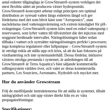
antal enheter tillgängliga är GrowStream®-system verkligen det
mest flexibla sättet att producera växter hydroponiskt.
GrowStream®-konceptet arbetar enligt principen om optimal
distribution av syresatt vatten längs enhetens längd och ger
fördelarna med det som blivit känt som “Aeroponics”, utan
nackdelarna med vattenuppvärmning och extrem känslighet för pH-
svängningar. GrowStream®-system körs med en enkel vattenpump i
reservoaren, som lyfter vatten till tillväxtröret där det injiceras med
noggrant beräknade intervaller. Näringslösningen faller sedan
tillbaka i vattnet och syresätter näringslösningen perfekt i processen;
inga komplexa regulatorer eller luftpumpar – GrowStream®-system
är otroligt enkla att ställa upp och köra, så att du kan fokusera på
växthantering och inte systemunderhåll. Dessa fördelar, inklusive
växtens otroliga prestanda i systemet, är anledningen till att
GrowStream® är Terra Aquatica’s bäst säljande kommersiella
odlingssystem världen över, och valet av deras kommersiella
partners, Les Sourciers, Aeromates, Hydroleb och mycket mer.
Hur du använder Growstream
Följ de medföljande instruktionerna för att ställa in systemet, tillsätt
näring/gödsel och sätt upp växter direkt från en av våra
propagatorlösningar.
Specifikationer: