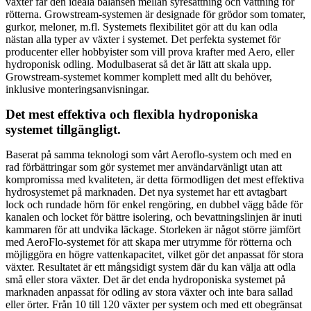
växter får den ideala balansen mellan syresättning och vattning för
rötterna. Growstream-systemen är designade för grödor som tomater,
gurkor, meloner, m.fl. Systemets flexibilitet gör att du kan odla
nästan alla typer av växter i systemet. Det perfekta systemet för
producenter eller hobbyister som vill prova krafter med Aero, eller
hydroponisk odling. Modulbaserat så det är lätt att skala upp.
Growstream-systemet kommer komplett med allt du behöver,
inklusive monteringsanvisningar.
Det mest effektiva och flexibla hydroponiska
systemet tillgängligt.
Baserat på samma teknologi som vårt Aeroflo-system och med en
rad förbättringar som gör systemet mer användarvänligt utan att
kompromissa med kvaliteten, är detta förmodligen det mest effektiva
hydrosystemet på marknaden. Det nya systemet har ett avtagbart
lock och rundade hörn för enkel rengöring, en dubbel vägg både för
kanalen och locket för bättre isolering, och bevattningslinjen är inuti
kammaren för att undvika läckage. Storleken är något större jämfört
med AeroFlo-systemet för att skapa mer utrymme för rötterna och
möjliggöra en högre vattenkapacitet, vilket gör det anpassat för stora
växter. Resultatet är ett mångsidigt system där du kan välja att odla
små eller stora växter. Det är det enda hydroponiska systemet på
marknaden anpassat för odling av stora växter och inte bara sallad
eller örter. Från 10 till 120 växter per system och med ett obegränsat