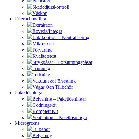
Plantstöd
Skadedjurskontroll
Väskor
Efterbehandling
Extraktion
Boveda/Integra
Luktkontroll – Neutralisering
Mikroskop
Förvaring
Kvalitetstest
Strykpåsar – Förslutningspåsar
Trimning
Torkning
Vakuum & Försegling
Vågar Och Tillbehör
Paketlösningar
Belysning – Paketlösningar
Gödningskit
Komplett Kit
Ventilation – Paketlösningar
Microgreens
Tillbehör
Belysning