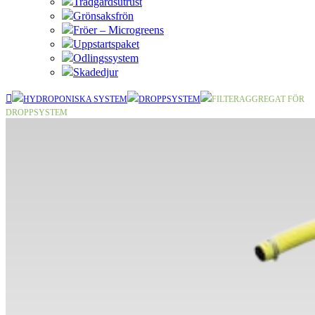
Trädgårdsutrust
Grönsaksfrön
Fröer – Microgreens
Uppstartspaket
Odlingssystem
Skadedjur
HYDROPONISKA SYSTEM
DROPPSYSTEM
FILTERAGGREGAT FÖR
DROPPSYSTEM