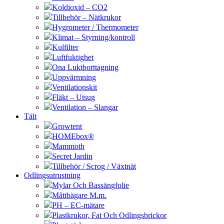
Koldioxid – CO2
Tillbehör – Nätkrukor
Hygrometer / Thermometer
Klimat – Styrning/kontroll
Kulfilter
Luftfuktighet
Ona Luktborttagning
Uppvärmning
Ventilationskit
Fläkt – Utsug
Ventilation – Slangar
Tält
Growtent
HOMEbox®
Mammoth
Secret Jardin
Tillbehör / Scrog / Växtnät
Odlingsutrustning
Mylar Och Bassängfolie
Måttbägare M.m.
PH – EC-mätare
Plastkrukor, Fat Och Odlingsbrickor