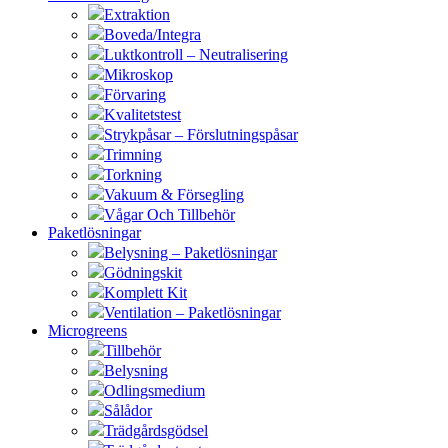
Extraktion
Boveda/Integra
Luktkontroll – Neutralisering
Mikroskop
Förvaring
Kvalitetstest
Strykpåsar – Förslutningspåsar
Trimning
Torkning
Vakuum & Försegling
Vågar Och Tillbehör
Paketlösningar
Belysning – Paketlösningar
Gödningskit
Komplett Kit
Ventilation – Paketlösningar
Microgreens
Tillbehör
Belysning
Odlingsmedium
Sålådor
Trädgårdsgödsel