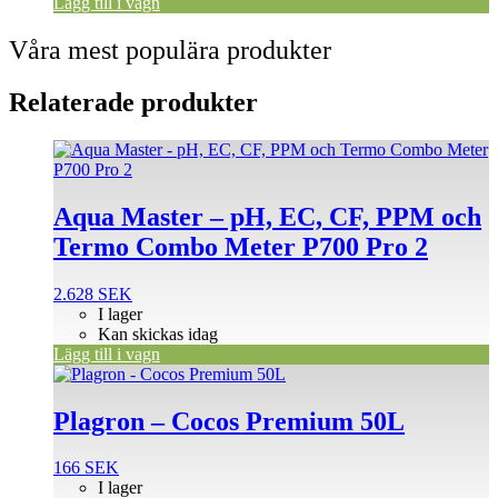
Lägg till i vagn
Våra mest populära produkter
Relaterade produkter
Aqua Master – pH, EC, CF, PPM och
Termo Combo Meter P700 Pro 2
2.628
SEK
I lager
Kan skickas idag
Lägg till i vagn
Plagron – Cocos Premium 50L
166
SEK
I lager