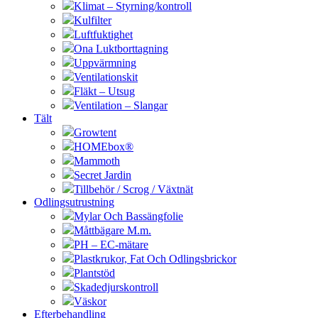
Klimat – Styrning/kontroll
Kulfilter
Luftfuktighet
Ona Luktborttagning
Uppvärmning
Ventilationskit
Fläkt – Utsug
Ventilation – Slangar
Tält
Growtent
HOMEbox®
Mammoth
Secret Jardin
Tillbehör / Scrog / Växtnät
Odlingsutrustning
Mylar Och Bassängfolie
Måttbägare M.m.
PH – EC-mätare
Plastkrukor, Fat Och Odlingsbrickor
Plantstöd
Skadedjurskontroll
Väskor
Efterbehandling