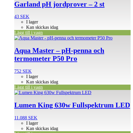
Garland pH jordprover – 2 st
43
SEK
I lager
Kan skickas idag
Lägg till i vagn
Aqua Master – pH-penna och
termometer P50 Pro
752
SEK
I lager
Kan skickas idag
Lägg till i vagn
Lumen King 630w Fullspektrum LED
11.088
SEK
I lager
Kan skickas idag