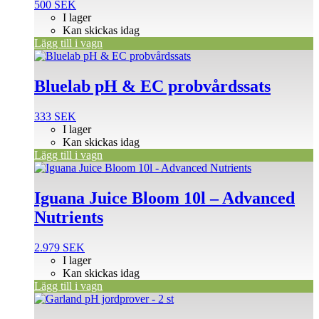
500
SEK
I lager
Kan skickas idag
Lägg till i vagn
Bluelab pH & EC probvårdssats
333
SEK
I lager
Kan skickas idag
Lägg till i vagn
Iguana Juice Bloom 10l – Advanced
Nutrients
2.979
SEK
I lager
Kan skickas idag
Lägg till i vagn