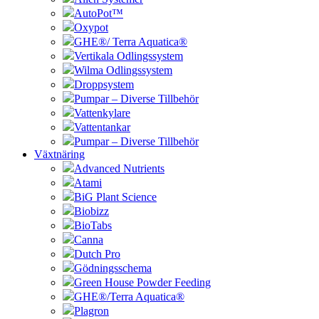
AutoPot™
Oxypot
GHE®/ Terra Aquatica®
Vertikala Odlingssystem
Wilma Odlingssystem
Droppsystem
Pumpar – Diverse Tillbehör
Vattenkylare
Vattentankar
Pumpar – Diverse Tillbehör
Växtnäring
Advanced Nutrients
Atami
BiG Plant Science
Biobizz
BioTabs
Canna
Dutch Pro
Gödningsschema
Green House Powder Feeding
GHE®/Terra Aquatica®
Plagron