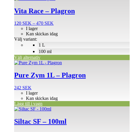
här
produkten
Vita Race – Plagron
har
flera
Prisintervall:
120
SEK
–
470
SEK
varianter.
120 SEK
I lager
De
till
Kan skickas idag
olika
470 SEK
Välj variant:
alternativen
1 L
kan
väljas
100 ml
på
Välj alternativ
produktsidan
Pure Zym 1L – Plagron
242
SEK
I lager
Kan skickas idag
Lägg till i vagn
Siltac SF – 100ml