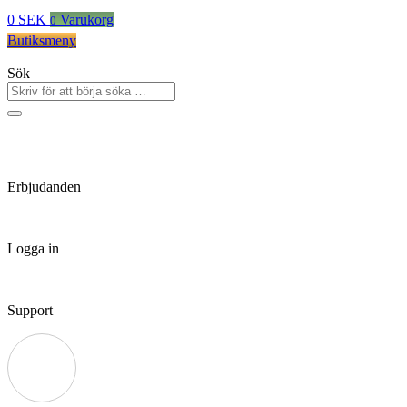
0
SEK
Varukorg
0
Butiksmeny
Sök
Erbjudanden
Logga in
Support