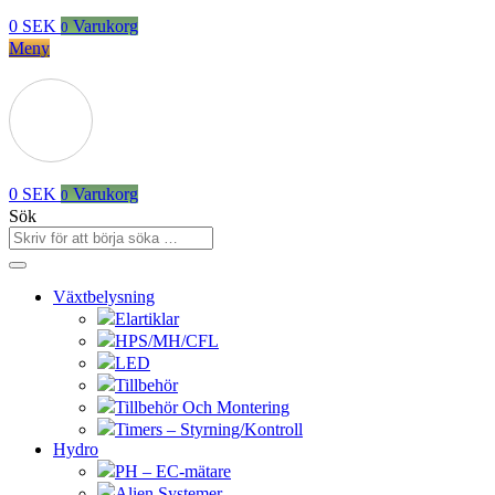
0
SEK
Varukorg
0
Meny
0
SEK
Varukorg
0
Sök
Växtbelysning
Elartiklar
HPS/MH/CFL
LED
Tillbehör
Tillbehör Och Montering
Timers – Styrning/Kontroll
Hydro
PH – EC-mätare
Alien Systemer