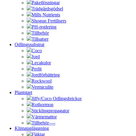
Paketlösningar
Trädgårdsgödsel
Mills Nutrients
Shogun Fertilisers
PH-reglering
Tillbehör
Tillsatser
Odlingssubstrat
Coco
Jord
Lecakulor
Perlit
Jordförbättring
Rockwool
Vermiculite
Plantstart
Jiffy/Coco Odlingsbrickor
Rothormon
Sticklingpropagator
Värmemattor
Tillbehör—-
Klimatanläggning
Fläktar