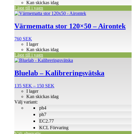
Kan skickas idag
Lägg till i vagn
Värmematta stor 120×50 – Airontek
760
SEK
I lager
Kan skickas idag
Lägg till i vagn
Den
här
produkten
Bluelab – Kalibreringsvätska
har
flera
Prisintervall:
135
SEK
–
150
SEK
varianter.
135 SEK
I lager
De
till
Kan skickas idag
olika
150 SEK
Välj variant:
alternativen
ph4
kan
väljas
ph7
på
EC2.77
produktsidan
KCL Förvaring
Välj alternativ