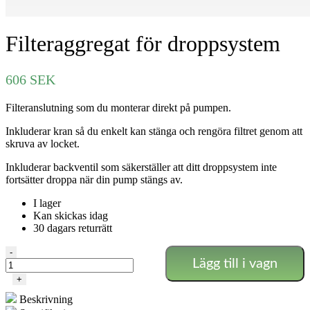
Filteraggregat för droppsystem
606
SEK
Filteranslutning som du monterar direkt på pumpen.
Inkluderar kran så du enkelt kan stänga och rengöra filtret genom att
skruva av locket.
Inkluderar backventil som säkerställer att ditt droppsystem inte
fortsätter droppa när din pump stängs av.
I lager
Kan skickas idag
30 dagars returrätt
Filteraggregat
-
Lägg till i vagn
för
droppsystem
+
mängd
Beskrivning