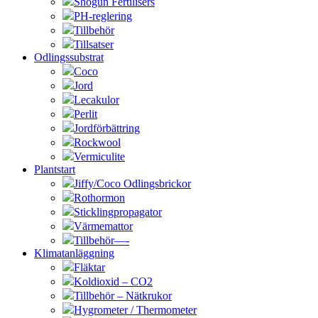
Shogun Fertilisers
PH-reglering
Tillbehör
Tillsatser
Odlingssubstrat
Coco
Jord
Lecakulor
Perlit
Jordförbättring
Rockwool
Vermiculite
Plantstart
Jiffy/Coco Odlingsbrickor
Rothormon
Sticklingpropagator
Värmemattor
Tillbehör—-
Klimatanläggning
Fläktar
Koldioxid – CO2
Tillbehör – Nätkrukor
Hygrometer / Thermometer