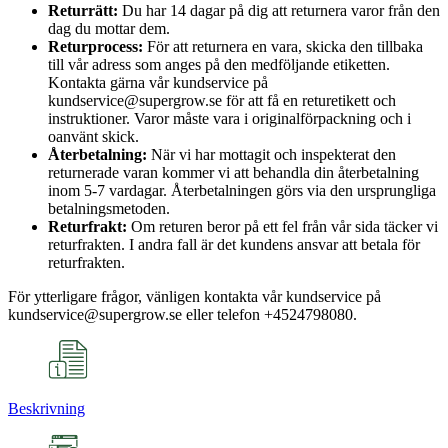
Returrätt:
Du har 14 dagar på dig att returnera varor från den
dag du mottar dem.
Returprocess:
För att returnera en vara, skicka den tillbaka
till vår adress som anges på den medföljande etiketten.
Kontakta gärna vår kundservice på
kundservice@supergrow.se för att få en returetikett och
instruktioner. Varor måste vara i originalförpackning och i
oanvänt skick.
Återbetalning:
När vi har mottagit och inspekterat den
returnerade varan kommer vi att behandla din återbetalning
inom 5-7 vardagar. Återbetalningen görs via den ursprungliga
betalningsmetoden.
Returfrakt:
Om returen beror på ett fel från vår sida täcker vi
returfrakten. I andra fall är det kundens ansvar att betala för
returfrakten.
För ytterligare frågor, vänligen kontakta vår kundservice på
kundservice@supergrow.se eller telefon +4524798080.
Beskrivning