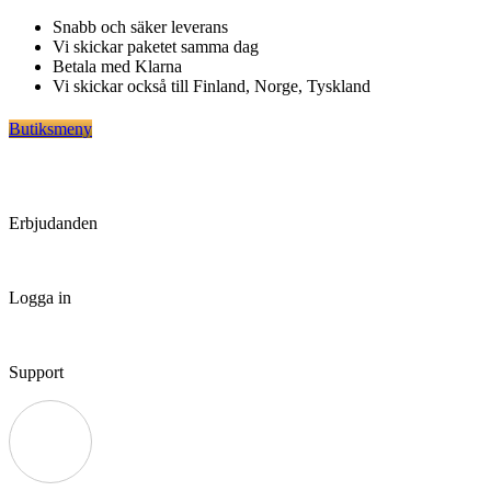
Hoppa
Snabb och säker leverans
till
Vi skickar paketet samma dag
innehåll
Betala med Klarna
Vi skickar också till Finland, Norge, Tyskland
Butiksmeny
Erbjudanden
Logga in
Support