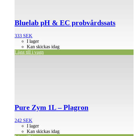
Bluelab pH & EC probvårdssats
333
SEK
I lager
Kan skickas idag
Lägg till i vagn
Pure Zym 1L – Plagron
242
SEK
I lager
Kan skickas idag