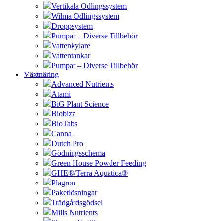
Vertikala Odlingssystem
Wilma Odlingssystem
Droppsystem
Pumpar – Diverse Tillbehör
Vattenkylare
Vattentankar
Pumpar – Diverse Tillbehör
Växtnäring
Advanced Nutrients
Atami
BiG Plant Science
Biobizz
BioTabs
Canna
Dutch Pro
Gödningsschema
Green House Powder Feeding
GHE®/Terra Aquatica®
Plagron
Paketlösningar
Trädgårdsgödsel
Mills Nutrients