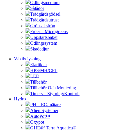
Odlingsmedium
Sålådor
Trädgårdsgödsel
Trädgårdsutrust
Grönsaksfrön
Fröer – Microgreens
Uppstartspaket
Odlingssystem
Skadedjur
Växtbelysning
Elartiklar
HPS/MH/CFL
LED
Tillbehör
Tillbehör Och Montering
Timers – Styrning/Kontroll
Hydro
PH – EC-mätare
Alien Systemer
AutoPot™
Oxypot
GHE®/ Terra Aquatica®