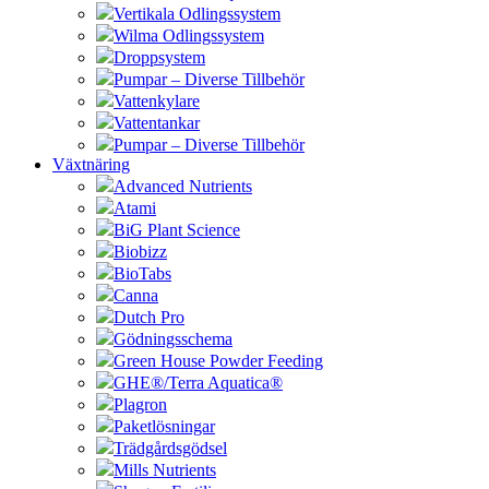
Vertikala Odlingssystem
Wilma Odlingssystem
Droppsystem
Pumpar – Diverse Tillbehör
Vattenkylare
Vattentankar
Pumpar – Diverse Tillbehör
Växtnäring
Advanced Nutrients
Atami
BiG Plant Science
Biobizz
BioTabs
Canna
Dutch Pro
Gödningsschema
Green House Powder Feeding
GHE®/Terra Aquatica®
Plagron
Paketlösningar
Trädgårdsgödsel
Mills Nutrients