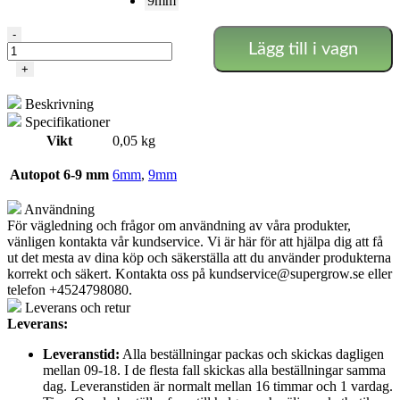
9mm
Samlingsstycke
-
Lägg till i vagn
6/9
mm
+
AutoPot
mängd
Beskrivning
Specifikationer
Vikt
0,05 kg
Autopot 6-9 mm
6mm
,
9mm
Användning
För vägledning och frågor om användning av våra produkter,
vänligen kontakta vår kundservice. Vi är här för att hjälpa dig att få
ut det mesta av dina köp och säkerställa att du använder produkterna
korrekt och säkert. Kontakta oss på
kundservice@supergrow.se
eller
telefon +4524798080.
Leverans och retur
Leverans:
Leveranstid:
Alla beställningar packas och skickas dagligen
mellan 09-18. I de flesta fall skickas alla beställningar samma
dag. Leveranstiden är normalt mellan 16 timmar och 1 vardag.