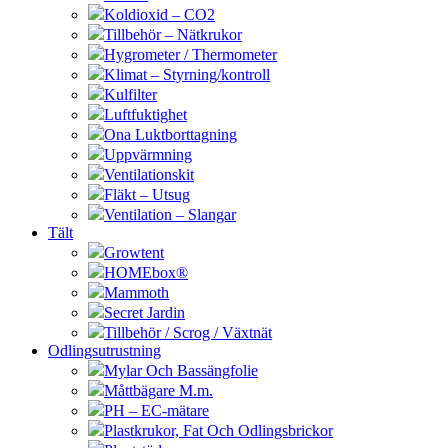
Koldioxid – CO2
Tillbehör – Nätkrukor
Hygrometer / Thermometer
Klimat – Styrning/kontroll
Kulfilter
Luftfuktighet
Ona Luktborttagning
Uppvärmning
Ventilationskit
Fläkt – Utsug
Ventilation – Slangar
Tält
Growtent
HOMEbox®
Mammoth
Secret Jardin
Tillbehör / Scrog / Växtnät
Odlingsutrustning
Mylar Och Bassängfolie
Måttbägare M.m.
PH – EC-mätare
Plastkrukor, Fat Och Odlingsbrickor