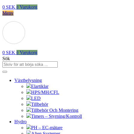
0
SEK
Varukorg
0
Meny
0
SEK
Varukorg
0
Sök
Växtbelysning
Elartiklar
HPS/MH/CFL
LED
Tillbehör
Tillbehör Och Montering
Timers – Styrning/Kontroll
Hydro
PH – EC-mätare
Alien Systemer