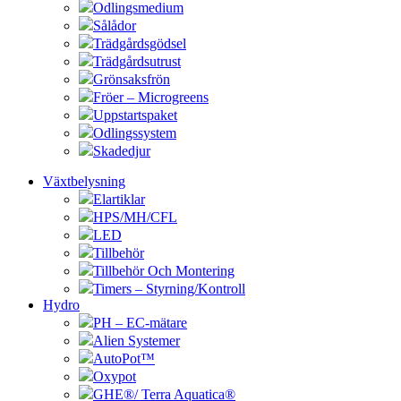
Odlingsmedium
Sålådor
Trädgårdsgödsel
Trädgårdsutrust
Grönsaksfrön
Fröer – Microgreens
Uppstartspaket
Odlingssystem
Skadedjur
Växtbelysning
Elartiklar
HPS/MH/CFL
LED
Tillbehör
Tillbehör Och Montering
Timers – Styrning/Kontroll
Hydro
PH – EC-mätare
Alien Systemer
AutoPot™
Oxypot
GHE®/ Terra Aquatica®