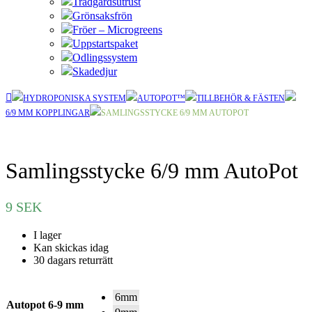
Trädgårdsutrust
Grönsaksfrön
Fröer – Microgreens
Uppstartspaket
Odlingssystem
Skadedjur
HYDROPONISKA SYSTEM
AUTOPOT™
TILLBEHÖR & FÄSTEN
6/9 MM KOPPLINGAR
SAMLINGSSTYCKE 6/9 MM AUTOPOT
Samlingsstycke 6/9 mm AutoPot
9
SEK
I lager
Kan skickas idag
30 dagars returrätt
6mm
Autopot 6-9 mm