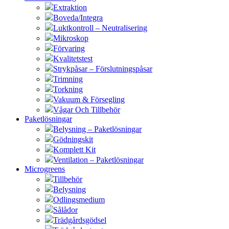
Extraktion
Boveda/Integra
Luktkontroll – Neutralisering
Mikroskop
Förvaring
Kvalitetstest
Strykpåsar – Förslutningspåsar
Trimning
Torkning
Vakuum & Försegling
Vågar Och Tillbehör
Paketlösningar
Belysning – Paketlösningar
Gödningskit
Komplett Kit
Ventilation – Paketlösningar
Microgreens
Tillbehör
Belysning
Odlingsmedium
Sålådor
Trädgårdsgödsel