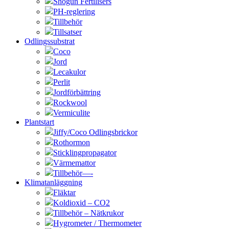
Shogun Fertilisers
PH-reglering
Tillbehör
Tillsatser
Odlingssubstrat
Coco
Jord
Lecakulor
Perlit
Jordförbättring
Rockwool
Vermiculite
Plantstart
Jiffy/Coco Odlingsbrickor
Rothormon
Sticklingpropagator
Värmemattor
Tillbehör—-
Klimatanläggning
Fläktar
Koldioxid – CO2
Tillbehör – Nätkrukor
Hygrometer / Thermometer