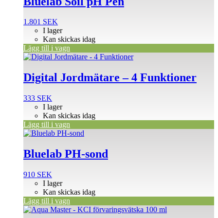
Bluelab Soil pH Pen
1.801
SEK
I lager
Kan skickas idag
Lägg till i vagn
Digital Jordmätare – 4 Funktioner
333
SEK
I lager
Kan skickas idag
Lägg till i vagn
Bluelab PH-sond
910
SEK
I lager
Kan skickas idag
Lägg till i vagn