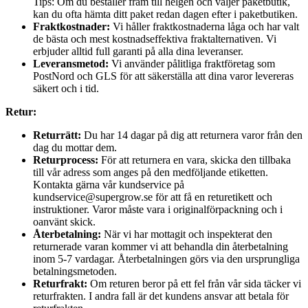
Tips: Om du beställer fram till helgen och väljer paketbutik,
kan du ofta hämta ditt paket redan dagen efter i paketbutiken.
Fraktkostnader:
Vi håller fraktkostnaderna låga och har valt
de bästa och mest kostnadseffektiva fraktalternativen. Vi
erbjuder alltid full garanti på alla dina leveranser.
Leveransmetod:
Vi använder pålitliga fraktföretag som
PostNord och GLS för att säkerställa att dina varor levereras
säkert och i tid.
Retur:
Returrätt:
Du har 14 dagar på dig att returnera varor från den
dag du mottar dem.
Returprocess:
För att returnera en vara, skicka den tillbaka
till vår adress som anges på den medföljande etiketten.
Kontakta gärna vår kundservice på
kundservice@supergrow.se för att få en returetikett och
instruktioner. Varor måste vara i originalförpackning och i
oanvänt skick.
Återbetalning:
När vi har mottagit och inspekterat den
returnerade varan kommer vi att behandla din återbetalning
inom 5-7 vardagar. Återbetalningen görs via den ursprungliga
betalningsmetoden.
Returfrakt:
Om returen beror på ett fel från vår sida täcker vi
returfrakten. I andra fall är det kundens ansvar att betala för