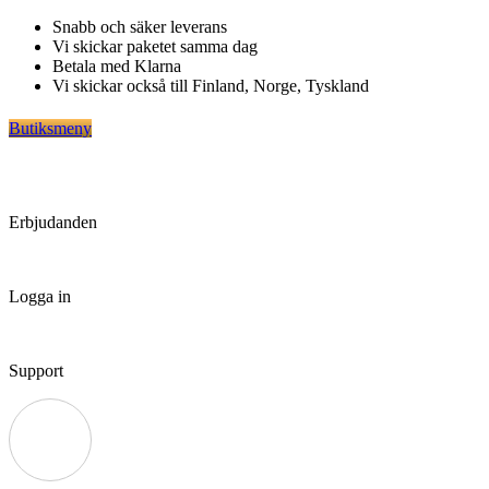
Hoppa
Snabb och säker leverans
till
Vi skickar paketet samma dag
innehåll
Betala med Klarna
Vi skickar också till Finland, Norge, Tyskland
Butiksmeny
Erbjudanden
Logga in
Support