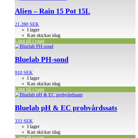
Alien – Rain 15 Pot 15L
21.280
SEK
I lager
Kan skickas idag
Lägg till i vagn
Bluelab PH-sond
910
SEK
I lager
Kan skickas idag
Lägg till i vagn
Bluelab pH & EC probvårdssats
333
SEK
I lager
Kan skickas idag
Lägg till i vagn