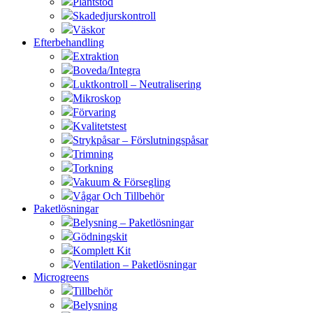
Plantstöd
Skadedjurskontroll
Väskor
Efterbehandling
Extraktion
Boveda/Integra
Luktkontroll – Neutralisering
Mikroskop
Förvaring
Kvalitetstest
Strykpåsar – Förslutningspåsar
Trimning
Torkning
Vakuum & Försegling
Vågar Och Tillbehör
Paketlösningar
Belysning – Paketlösningar
Gödningskit
Komplett Kit
Ventilation – Paketlösningar
Microgreens
Tillbehör
Belysning