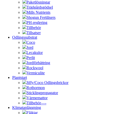
Paketlösningar
Trädgårdsgödsel
Mills Nutrients
Shogun Fertilisers
PH-reglering
Tillbehör
Tillsatser
Odlingssubstrat
Coco
Jord
Lecakulor
Perlit
Jordförbättring
Rockwool
Vermiculite
Plantstart
Jiffy/Coco Odlingsbrickor
Rothormon
Sticklingpropagator
Värmemattor
Tillbehör—-
Klimatanläggning
Fläktar