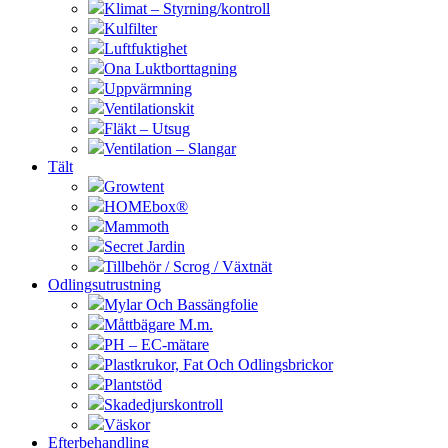
Klimat – Styrning/kontroll
Kulfilter
Luftfuktighet
Ona Luktborttagning
Uppvärmning
Ventilationskit
Fläkt – Utsug
Ventilation – Slangar
Tält
Growtent
HOMEbox®
Mammoth
Secret Jardin
Tillbehör / Scrog / Växtnät
Odlingsutrustning
Mylar Och Bassängfolie
Måttbägare M.m.
PH – EC-mätare
Plastkrukor, Fat Och Odlingsbrickor
Plantstöd
Skadedjurskontroll
Väskor
Efterbehandling