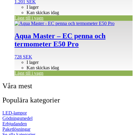
1.201
SEK
I lager
Kan skickas idag
Lägg till i vagn
Aqua Master – EC penna och
termometer E50 Pro
728
SEK
I lager
Kan skickas idag
Lägg till i vagn
Våra mest
Populära kategorier
LED-lampor
Gödningsmedel
Erbjudanden
Paketlösningar
Se alla kategorier