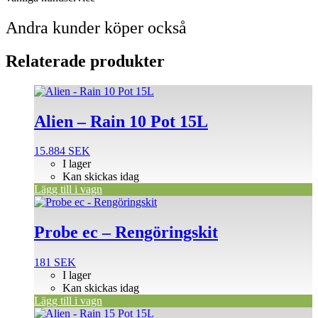
Andra kunder köper också
Relaterade produkter
Alien – Rain 10 Pot 15L
15.884
SEK
I lager
Kan skickas idag
Lägg till i vagn
Probe ec – Rengöringskit
181
SEK
I lager
Kan skickas idag
Lägg till i vagn