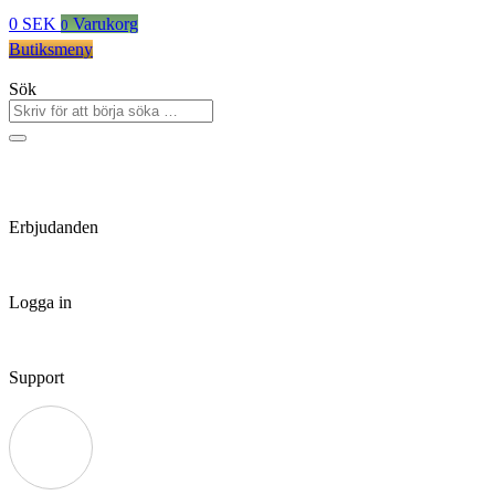
0
SEK
Varukorg
0
Butiksmeny
Sök
Erbjudanden
Logga in
Support