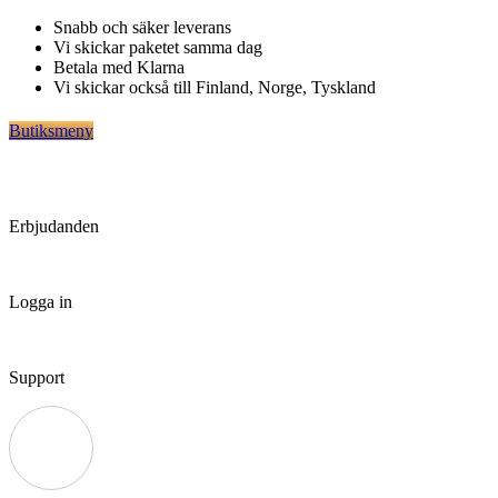
Hoppa
Snabb och säker leverans
till
Vi skickar paketet samma dag
innehåll
Betala med Klarna
Vi skickar också till Finland, Norge, Tyskland
Butiksmeny
Erbjudanden
Logga in
Support