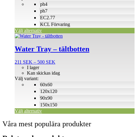
ph4
kan
väljas
ph7
på
EC2.77
produktsidan
KCL Förvaring
Välj alternativ
Den
här
produkten
Water Tray – tältbotten
har
flera
Prisintervall:
211
SEK
–
500
SEK
varianter.
211 SEK
I lager
De
till
Kan skickas idag
olika
500 SEK
Välj variant:
alternativen
60x60
kan
väljas
120x120
på
90x90
produktsidan
150x150
Välj alternativ
Våra mest populära produkter