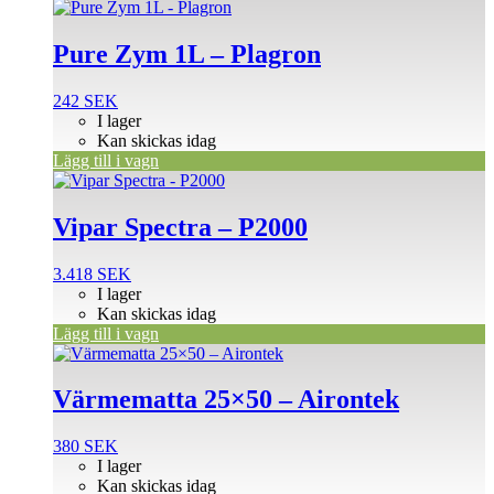
Pure Zym 1L – Plagron
242
SEK
I lager
Kan skickas idag
Lägg till i vagn
Vipar Spectra – P2000
3.418
SEK
I lager
Kan skickas idag
Lägg till i vagn
Värmematta 25×50 – Airontek
380
SEK
I lager
Kan skickas idag