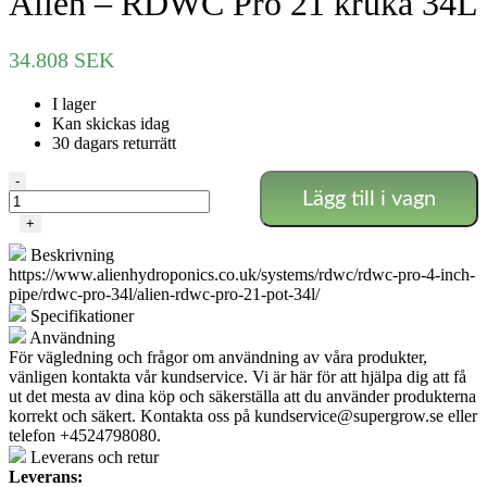
Alien – RDWC Pro 21 kruka 34L
34.808
SEK
I lager
Kan skickas idag
30 dagars returrätt
Alien
-
Lägg till i vagn
-
RDWC
+
Pro
Beskrivning
21
https://www.alienhydroponics.co.uk/systems/rdwc/rdwc-pro-4-inch-
kruka
pipe/rdwc-pro-34l/alien-rdwc-pro-21-pot-34l/
34L
mängd
Specifikationer
Användning
För vägledning och frågor om användning av våra produkter,
vänligen kontakta vår kundservice. Vi är här för att hjälpa dig att få
ut det mesta av dina köp och säkerställa att du använder produkterna
korrekt och säkert. Kontakta oss på
kundservice@supergrow.se
eller
telefon +4524798080.
Leverans och retur
Leverans: