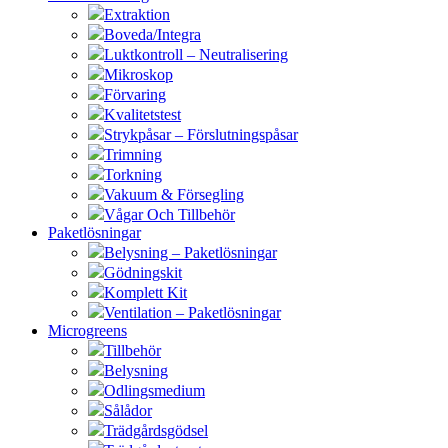
Extraktion
Boveda/Integra
Luktkontroll – Neutralisering
Mikroskop
Förvaring
Kvalitetstest
Strykpåsar – Förslutningspåsar
Trimning
Torkning
Vakuum & Försegling
Vågar Och Tillbehör
Paketlösningar
Belysning – Paketlösningar
Gödningskit
Komplett Kit
Ventilation – Paketlösningar
Microgreens
Tillbehör
Belysning
Odlingsmedium
Sålådor
Trädgårdsgödsel