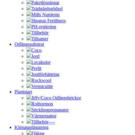
Paketlösningar
Trädgårdsgödsel
Mills Nutrients
Shogun Fertilisers
PH-reglering
Tillbehör
Tillsatser
Odlingssubstrat
Coco
Jord
Lecakulor
Perlit
Jordförbättring
Rockwool
Vermiculite
Plantstart
Jiffy/Coco Odlingsbrickor
Rothormon
Sticklingpropagator
Värmemattor
Tillbehör—-
Klimatanläggning
Fläktar