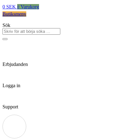
0
SEK
Varukorg
0
Butiksmeny
Sök
Erbjudanden
Logga in
Support