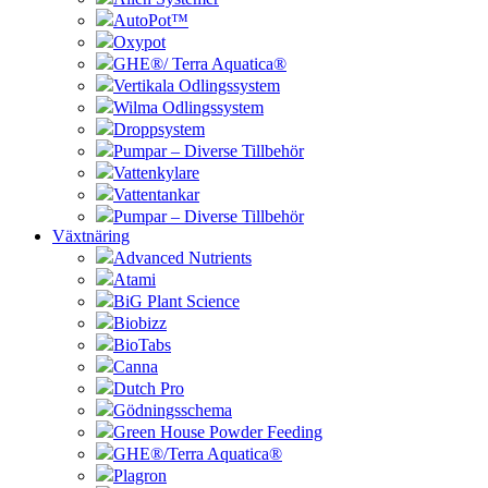
AutoPot™
Oxypot
GHE®/ Terra Aquatica®
Vertikala Odlingssystem
Wilma Odlingssystem
Droppsystem
Pumpar – Diverse Tillbehör
Vattenkylare
Vattentankar
Pumpar – Diverse Tillbehör
Växtnäring
Advanced Nutrients
Atami
BiG Plant Science
Biobizz
BioTabs
Canna
Dutch Pro
Gödningsschema
Green House Powder Feeding
GHE®/Terra Aquatica®
Plagron