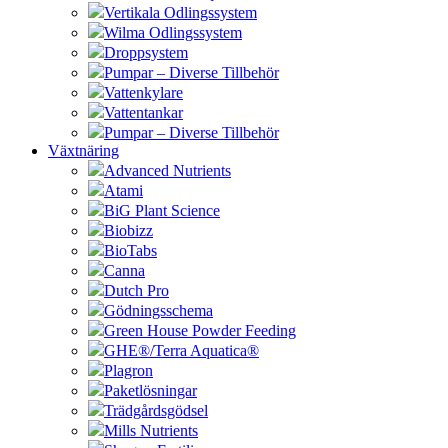
Vertikala Odlingssystem
Wilma Odlingssystem
Droppsystem
Pumpar – Diverse Tillbehör
Vattenkylare
Vattentankar
Pumpar – Diverse Tillbehör
Växtnäring
Advanced Nutrients
Atami
BiG Plant Science
Biobizz
BioTabs
Canna
Dutch Pro
Gödningsschema
Green House Powder Feeding
GHE®/Terra Aquatica®
Plagron
Paketlösningar
Trädgårdsgödsel
Mills Nutrients