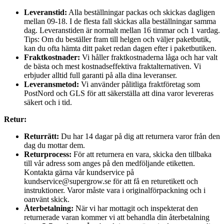
Leveranstid:
Alla beställningar packas och skickas dagligen
mellan 09-18. I de flesta fall skickas alla beställningar samma
dag. Leveranstiden är normalt mellan 16 timmar och 1 vardag.
Tips: Om du beställer fram till helgen och väljer paketbutik,
kan du ofta hämta ditt paket redan dagen efter i paketbutiken.
Fraktkostnader:
Vi håller fraktkostnaderna låga och har valt
de bästa och mest kostnadseffektiva fraktalternativen. Vi
erbjuder alltid full garanti på alla dina leveranser.
Leveransmetod:
Vi använder pålitliga fraktföretag som
PostNord och GLS för att säkerställa att dina varor levereras
säkert och i tid.
Retur:
Returrätt:
Du har 14 dagar på dig att returnera varor från den
dag du mottar dem.
Returprocess:
För att returnera en vara, skicka den tillbaka
till vår adress som anges på den medföljande etiketten.
Kontakta gärna vår kundservice på
kundservice@supergrow.se för att få en returetikett och
instruktioner. Varor måste vara i originalförpackning och i
oanvänt skick.
Återbetalning:
När vi har mottagit och inspekterat den
returnerade varan kommer vi att behandla din återbetalning