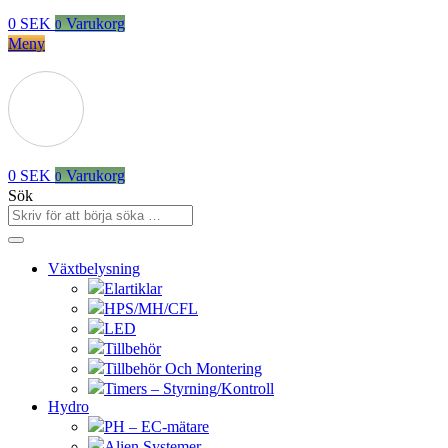
0
SEK
Varukorg
0
Meny
0
SEK
Varukorg
0
Sök
Växtbelysning
Elartiklar
HPS/MH/CFL
LED
Tillbehör
Tillbehör Och Montering
Timers – Styrning/Kontroll
Hydro
PH – EC-mätare
Alien Systemer