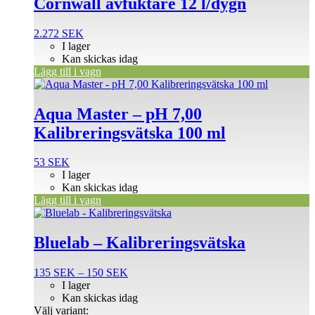
Cornwall avfuktare 12 l/dygn
2.272
SEK
I lager
Kan skickas idag
Lägg till i vagn
Aqua Master – pH 7,00
Kalibreringsvätska 100 ml
53
SEK
I lager
Kan skickas idag
Lägg till i vagn
Den
här
produkten
Bluelab – Kalibreringsvätska
har
flera
Prisintervall:
135
SEK
–
150
SEK
varianter.
135 SEK
I lager
De
till
Kan skickas idag
olika
150 SEK
Välj variant:
alternativen