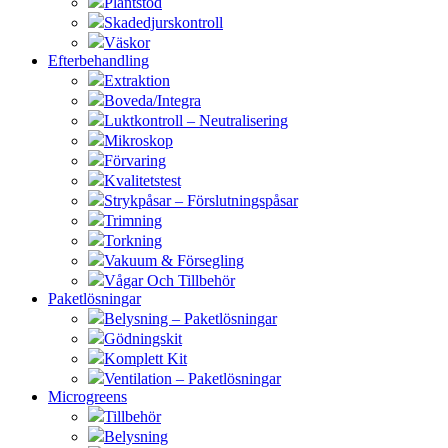
Plantstöd
Skadedjurskontroll
Väskor
Efterbehandling
Extraktion
Boveda/Integra
Luktkontroll – Neutralisering
Mikroskop
Förvaring
Kvalitetstest
Strykpåsar – Förslutningspåsar
Trimning
Torkning
Vakuum & Försegling
Vågar Och Tillbehör
Paketlösningar
Belysning – Paketlösningar
Gödningskit
Komplett Kit
Ventilation – Paketlösningar
Microgreens
Tillbehör
Belysning