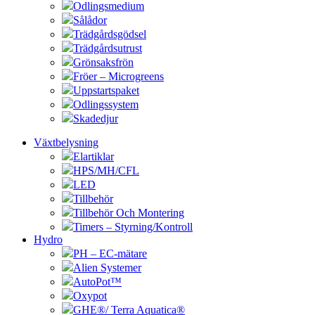
Odlingsmedium
Sålådor
Trädgårdsgödsel
Trädgårdsutrust
Grönsaksfrön
Fröer – Microgreens
Uppstartspaket
Odlingssystem
Skadedjur
Växtbelysning
Elartiklar
HPS/MH/CFL
LED
Tillbehör
Tillbehör Och Montering
Timers – Styrning/Kontroll
Hydro
PH – EC-mätare
Alien Systemer
AutoPot™
Oxypot
GHE®/ Terra Aquatica®