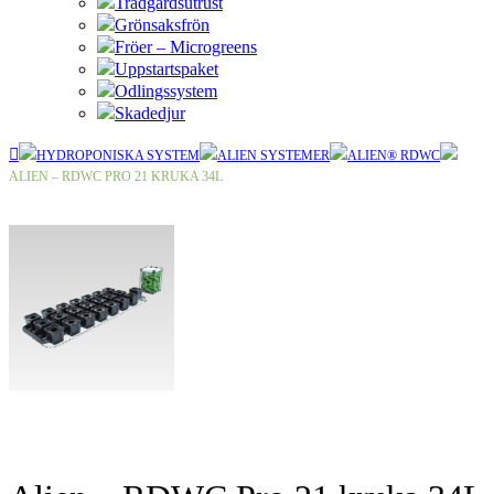
Trädgårdsutrust
Grönsaksfrön
Fröer – Microgreens
Uppstartspaket
Odlingssystem
Skadedjur
HYDROPONISKA SYSTEM
ALIEN SYSTEMER
ALIEN® RDWC
ALIEN – RDWC PRO 21 KRUKA 34L