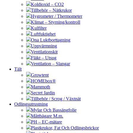
Koldioxid – CO2
Tillbehör – Nätkrukor
Hygrometer / Thermometer
Klimat – Styrning/kontroll
Kulfilter
Luftfuktighet
Ona Luktborttagning
Uppvärmning
Ventilationskit
Fläkt – Utsug
Ventilation – Slangar
Tält
Growtent
HOMEbox®
Mammoth
Secret Jardin
Tillbehör / Scrog / Växtnät
Odlingsutrustning
Mylar Och Bassängfolie
Måttbägare M.m.
PH – EC-mätare
Plastkrukor, Fat Och Odlingsbrickor