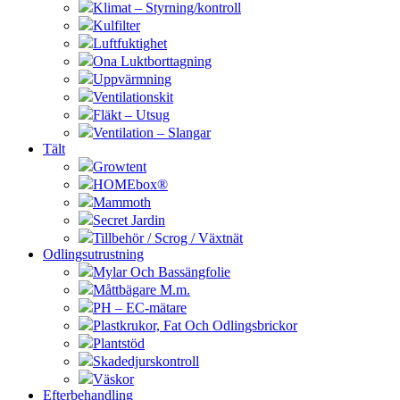
Klimat – Styrning/kontroll
Kulfilter
Luftfuktighet
Ona Luktborttagning
Uppvärmning
Ventilationskit
Fläkt – Utsug
Ventilation – Slangar
Tält
Growtent
HOMEbox®
Mammoth
Secret Jardin
Tillbehör / Scrog / Växtnät
Odlingsutrustning
Mylar Och Bassängfolie
Måttbägare M.m.
PH – EC-mätare
Plastkrukor, Fat Och Odlingsbrickor
Plantstöd
Skadedjurskontroll
Väskor
Efterbehandling