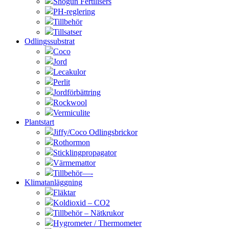
Shogun Fertilisers
PH-reglering
Tillbehör
Tillsatser
Odlingssubstrat
Coco
Jord
Lecakulor
Perlit
Jordförbättring
Rockwool
Vermiculite
Plantstart
Jiffy/Coco Odlingsbrickor
Rothormon
Sticklingpropagator
Värmemattor
Tillbehör—-
Klimatanläggning
Fläktar
Koldioxid – CO2
Tillbehör – Nätkrukor
Hygrometer / Thermometer