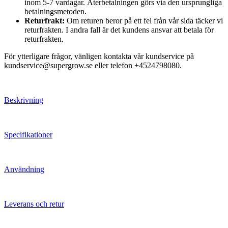
inom 5-7 vardagar. Återbetalningen görs via den ursprungliga
betalningsmetoden.
Returfrakt:
Om returen beror på ett fel från vår sida täcker vi
returfrakten. I andra fall är det kundens ansvar att betala för
returfrakten.
För ytterligare frågor, vänligen kontakta vår kundservice på
kundservice@supergrow.se eller telefon +4524798080.
Beskrivning
Specifikationer
Användning
Leverans och retur