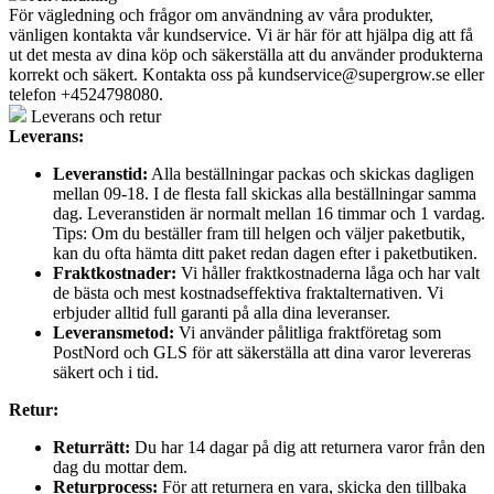
För vägledning och frågor om användning av våra produkter,
vänligen kontakta vår kundservice. Vi är här för att hjälpa dig att få
ut det mesta av dina köp och säkerställa att du använder produkterna
korrekt och säkert. Kontakta oss på
kundservice@supergrow.se
eller
telefon +4524798080.
Leverans och retur
Leverans:
Leveranstid:
Alla beställningar packas och skickas dagligen
mellan 09-18. I de flesta fall skickas alla beställningar samma
dag. Leveranstiden är normalt mellan 16 timmar och 1 vardag.
Tips: Om du beställer fram till helgen och väljer paketbutik,
kan du ofta hämta ditt paket redan dagen efter i paketbutiken.
Fraktkostnader:
Vi håller fraktkostnaderna låga och har valt
de bästa och mest kostnadseffektiva fraktalternativen. Vi
erbjuder alltid full garanti på alla dina leveranser.
Leveransmetod:
Vi använder pålitliga fraktföretag som
PostNord och GLS för att säkerställa att dina varor levereras
säkert och i tid.
Retur:
Returrätt:
Du har 14 dagar på dig att returnera varor från den
dag du mottar dem.
Returprocess:
För att returnera en vara, skicka den tillbaka