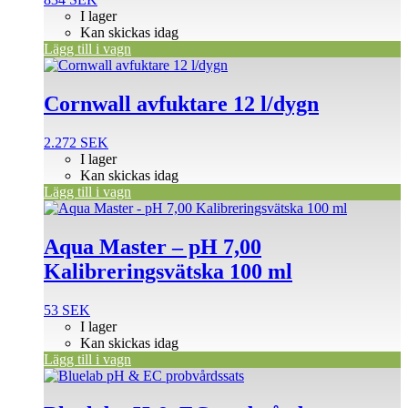
I lager
Kan skickas idag
Lägg till i vagn
Cornwall avfuktare 12 l/dygn
2.272
SEK
I lager
Kan skickas idag
Lägg till i vagn
Aqua Master – pH 7,00
Kalibreringsvätska 100 ml
53
SEK
I lager
Kan skickas idag
Lägg till i vagn