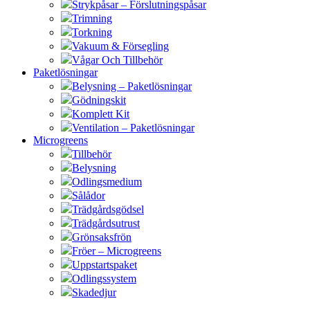
Strykpåsar – Förslutningspåsar
Trimning
Torkning
Vakuum & Försegling
Vågar Och Tillbehör
Paketlösningar
Belysning – Paketlösningar
Gödningskit
Komplett Kit
Ventilation – Paketlösningar
Microgreens
Tillbehör
Belysning
Odlingsmedium
Sålådor
Trädgårdsgödsel
Trädgårdsutrust
Grönsaksfrön
Fröer – Microgreens
Uppstartspaket
Odlingssystem
Skadedjur