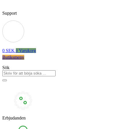
Support
0
SEK
Varukorg
0
Butiksmeny
Sök
Erbjudanden