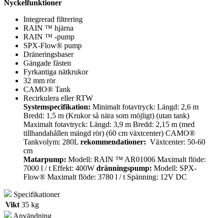
Nyckelfunktioner
Integrerad filtrering
RAIN ™ hjärna
RAIN ™ -pump
SPX-Flow® pump
Dräneringsbaser
Gängade fästen
Fyrkantiga nätkrukor
32 mm rör
CAMO® Tank
Recirkulera eller RTW
Systemspecifikation:
Minimalt fotavtryck: Längd: 2,6 m
Bredd: 1,5 m (Krukor så nära som möjligt) (utan tank)
Maximalt fotavtryck: Längd: 3,9 m Bredd: 2,15 m (med
tillhandahållen mängd rör) (60 cm växtcenter) CAMO®
Tankvolym: 280L
rekommendationer:
Växtcenter: 50-60
cm
Matarpump:
Modell: RAIN ™ AR01006 Maximalt flöde:
7000 l / t Effekt: 400W
dränningspump:
Modell: SPX-
Flow® Maximalt flöde: 3780 l / t Spänning: 12V DC
Specifikationer
Vikt
35 kg
Användning