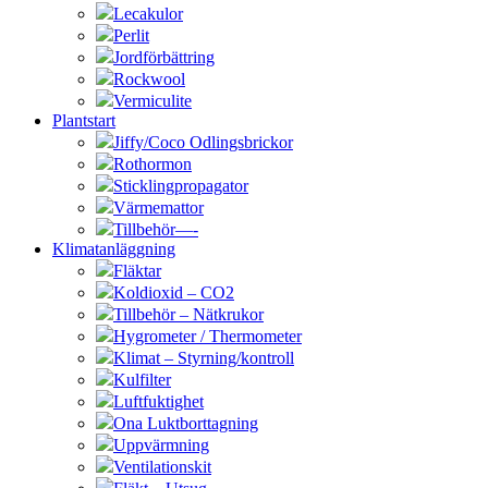
Lecakulor
Perlit
Jordförbättring
Rockwool
Vermiculite
Plantstart
Jiffy/Coco Odlingsbrickor
Rothormon
Sticklingpropagator
Värmemattor
Tillbehör—-
Klimatanläggning
Fläktar
Koldioxid – CO2
Tillbehör – Nätkrukor
Hygrometer / Thermometer
Klimat – Styrning/kontroll
Kulfilter
Luftfuktighet
Ona Luktborttagning
Uppvärmning
Ventilationskit