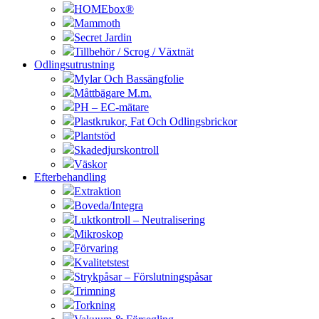
HOMEbox®
Mammoth
Secret Jardin
Tillbehör / Scrog / Växtnät
Odlingsutrustning
Mylar Och Bassängfolie
Måttbägare M.m.
PH – EC-mätare
Plastkrukor, Fat Och Odlingsbrickor
Plantstöd
Skadedjurskontroll
Väskor
Efterbehandling
Extraktion
Boveda/Integra
Luktkontroll – Neutralisering
Mikroskop
Förvaring
Kvalitetstest
Strykpåsar – Förslutningspåsar
Trimning
Torkning