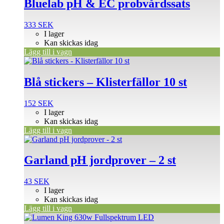
Bluelab pH & EC probvårdssats
333
SEK
I lager
Kan skickas idag
Lägg till i vagn
Blå stickers – Klisterfällor 10 st
152
SEK
I lager
Kan skickas idag
Lägg till i vagn
Garland pH jordprover – 2 st
43
SEK
I lager
Kan skickas idag
Lägg till i vagn