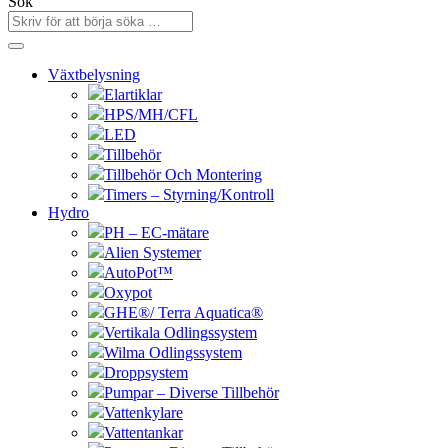
Sök
Växtbelysning
Elartiklar
HPS/MH/CFL
LED
Tillbehör
Tillbehör Och Montering
Timers – Styrning/Kontroll
Hydro
PH – EC-mätare
Alien Systemer
AutoPot™
Oxypot
GHE®/ Terra Aquatica®
Vertikala Odlingssystem
Wilma Odlingssystem
Droppsystem
Pumpar – Diverse Tillbehör
Vattenkylare
Vattentankar