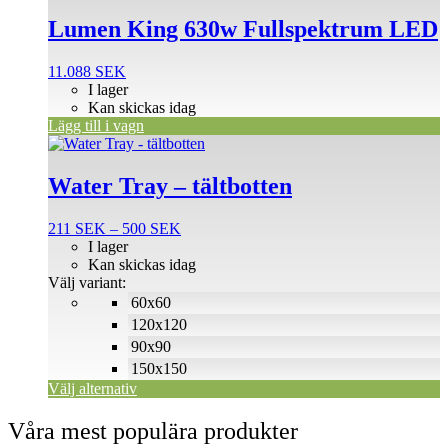
Lumen King 630w Fullspektrum LED
11.088
SEK
I lager
Kan skickas idag
Lägg till i vagn
Den
här
produkten
Water Tray – tältbotten
har
flera
Prisintervall:
211
SEK
–
500
SEK
varianter.
211 SEK
I lager
De
till
Kan skickas idag
olika
500 SEK
Välj variant:
alternativen
60x60
kan
väljas
120x120
på
90x90
produktsidan
150x150
Välj alternativ
Våra mest populära produkter