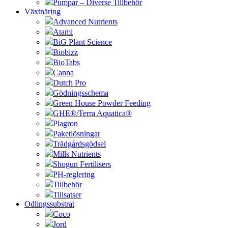
Pumpar – Diverse Tillbehör
Växtnäring
Advanced Nutrients
Atami
BiG Plant Science
Biobizz
BioTabs
Canna
Dutch Pro
Gödningsschema
Green House Powder Feeding
GHE®/Terra Aquatica®
Plagron
Paketlösningar
Trädgårdsgödsel
Mills Nutrients
Shogun Fertilisers
PH-reglering
Tillbehör
Tillsatser
Odlingssubstrat
Coco
Jord