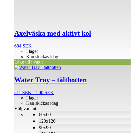
Axelväska med aktivt kol
684
SEK
I lager
Kan skickas idag
Lägg till i vagn
Den
här
produkten
Water Tray – tältbotten
har
flera
Prisintervall:
211
SEK
–
500
SEK
varianter.
211 SEK
I lager
De
till
Kan skickas idag
olika
500 SEK
Välj variant:
alternativen
60x60
kan
väljas
120x120
på
90x90
produktsidan