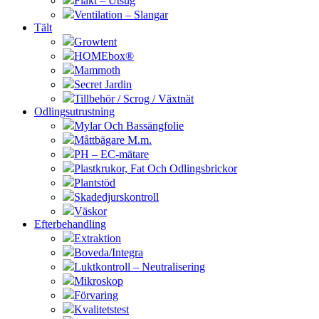
Fläkt – Utsug
Ventilation – Slangar
Tält
Growtent
HOMEbox®
Mammoth
Secret Jardin
Tillbehör / Scrog / Växtnät
Odlingsutrustning
Mylar Och Bassängfolie
Måttbägare M.m.
PH – EC-mätare
Plastkrukor, Fat Och Odlingsbrickor
Plantstöd
Skadedjurskontroll
Väskor
Efterbehandling
Extraktion
Boveda/Integra
Luktkontroll – Neutralisering
Mikroskop
Förvaring
Kvalitetstest