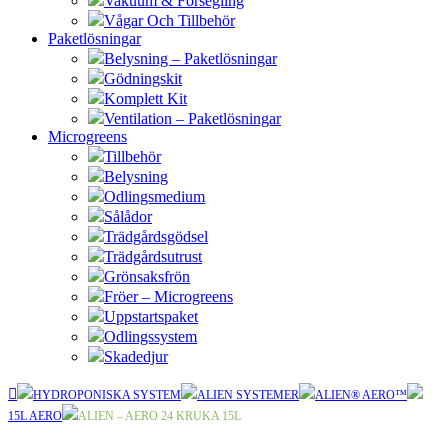
Vakuum & Försegling
Vågar Och Tillbehör
Paketlösningar
Belysning – Paketlösningar
Gödningskit
Komplett Kit
Ventilation – Paketlösningar
Microgreens
Tillbehör
Belysning
Odlingsmedium
Sålådor
Trädgårdsgödsel
Trädgårdsutrust
Grönsaksfrön
Fröer – Microgreens
Uppstartspaket
Odlingssystem
Skadedjur
HYDROPONISKA SYSTEM
ALIEN SYSTEMER
ALIEN® AERO™
15L AERO
ALIEN – AERO 24 KRUKA 15L