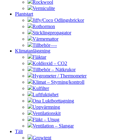
Rockwool
Vermiculite
Plantstart
Jiffy/Coco Odlingsbrickor
Rothormon
Sticklingpropagator
Värmemattor
Tillbehör—-
Klimatanläggning
Fläktar
Koldioxid – CO2
Tillbehör – Nätkrukor
Hygrometer / Thermometer
Klimat – Styrning/kontroll
Kulfilter
Luftfuktighet
Ona Luktborttagning
Uppvärmning
Ventilationskit
Fläkt – Utsug
Ventilation – Slangar
Tält
Growtent