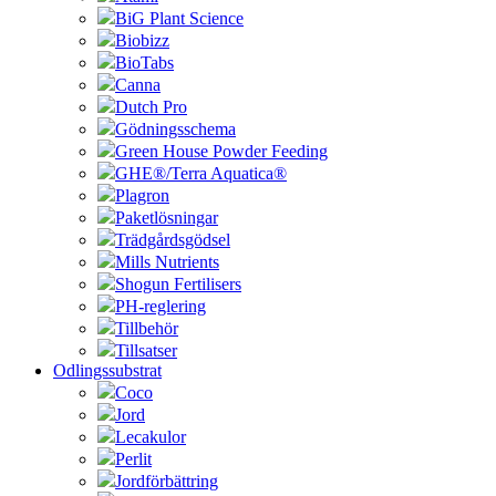
BiG Plant Science
Biobizz
BioTabs
Canna
Dutch Pro
Gödningsschema
Green House Powder Feeding
GHE®/Terra Aquatica®
Plagron
Paketlösningar
Trädgårdsgödsel
Mills Nutrients
Shogun Fertilisers
PH-reglering
Tillbehör
Tillsatser
Odlingssubstrat
Coco
Jord
Lecakulor
Perlit
Jordförbättring