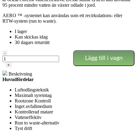
95 procent mindre vatten än växter odlade i jord.
AERO ™ -systemet kan användas som ett recirkulations- eller
RTW-system (run to waste).
I lager
Kan skickas idag
30 dagars returrätt
Alien
-
Lägg till i vagn
-
Aero
+
24
Beskrivning
Kruka
Huvudfördelar
15L
mängd
Luftodlingsteknik
Maximalt syreintag
Rootzone Kontroll
Inget avfallmedium
Kontrollerad matare
Vatteneffektiv
Run to waste-alternativ
Tyst drift