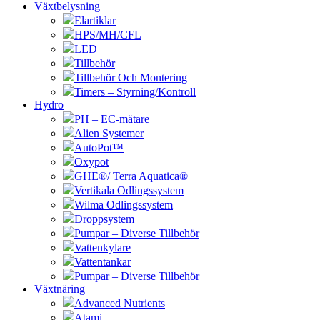
Växtbelysning
Elartiklar
HPS/MH/CFL
LED
Tillbehör
Tillbehör Och Montering
Timers – Styrning/Kontroll
Hydro
PH – EC-mätare
Alien Systemer
AutoPot™
Oxypot
GHE®/ Terra Aquatica®
Vertikala Odlingssystem
Wilma Odlingssystem
Droppsystem
Pumpar – Diverse Tillbehör
Vattenkylare
Vattentankar
Pumpar – Diverse Tillbehör
Växtnäring
Advanced Nutrients
Atami