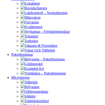
Extraktion
Boveda/Integra
Luktkontroll – Neutralisering
Mikroskop
Förvaring
Kvalitetstest
Strykpåsar – Förslutningspåsar
Trimning
Torkning
Vakuum & Försegling
Vågar Och Tillbehör
Paketlösningar
Belysning – Paketlösningar
Gödningskit
Komplett Kit
Ventilation – Paketlösningar
Microgreens
Tillbehör
Belysning
Odlingsmedium
Sålådor
Trädgårdsgödsel