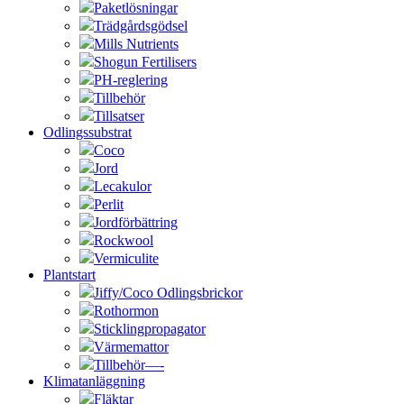
Paketlösningar
Trädgårdsgödsel
Mills Nutrients
Shogun Fertilisers
PH-reglering
Tillbehör
Tillsatser
Odlingssubstrat
Coco
Jord
Lecakulor
Perlit
Jordförbättring
Rockwool
Vermiculite
Plantstart
Jiffy/Coco Odlingsbrickor
Rothormon
Sticklingpropagator
Värmemattor
Tillbehör—-
Klimatanläggning
Fläktar