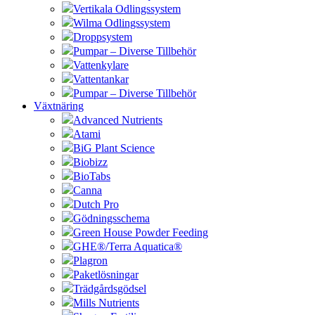
Vertikala Odlingssystem
Wilma Odlingssystem
Droppsystem
Pumpar – Diverse Tillbehör
Vattenkylare
Vattentankar
Pumpar – Diverse Tillbehör
Växtnäring
Advanced Nutrients
Atami
BiG Plant Science
Biobizz
BioTabs
Canna
Dutch Pro
Gödningsschema
Green House Powder Feeding
GHE®/Terra Aquatica®
Plagron
Paketlösningar
Trädgårdsgödsel
Mills Nutrients