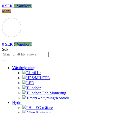
0
SEK
Varukorg
0
Meny
0
SEK
Varukorg
0
Sök
Växtbelysning
Elartiklar
HPS/MH/CFL
LED
Tillbehör
Tillbehör Och Montering
Timers – Styrning/Kontroll
Hydro
PH – EC-mätare
Alien Systemer