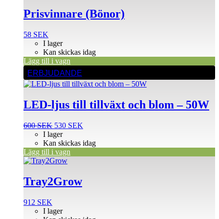
Prisvinnare (Bönor)
58
SEK
I lager
Kan skickas idag
Lägg till i vagn
ERBJUDANDE
LED-ljus till tillväxt och blom – 50W
Det
Det
600
SEK
530
SEK
ursprungliga
nuvarande
I lager
priset
priset
Kan skickas idag
var:
är:
Lägg till i vagn
600 SEK.
530 SEK.
Tray2Grow
912
SEK
I lager