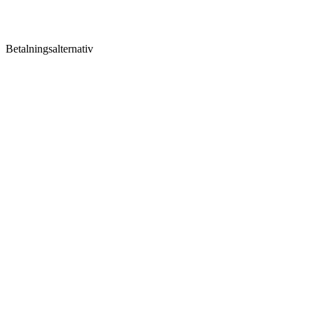
Betalningsalternativ
Följ SuperGrow