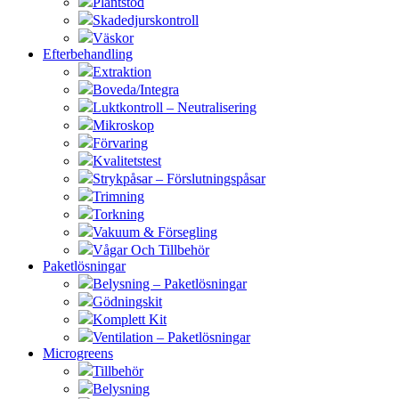
Plantstöd
Skadedjurskontroll
Väskor
Efterbehandling
Extraktion
Boveda/Integra
Luktkontroll – Neutralisering
Mikroskop
Förvaring
Kvalitetstest
Strykpåsar – Förslutningspåsar
Trimning
Torkning
Vakuum & Försegling
Vågar Och Tillbehör
Paketlösningar
Belysning – Paketlösningar
Gödningskit
Komplett Kit
Ventilation – Paketlösningar
Microgreens
Tillbehör
Belysning