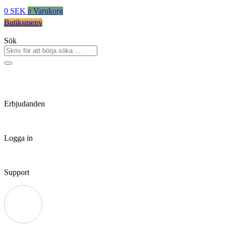
0
SEK
Varukorg
0
Butiksmeny
Sök
Erbjudanden
Logga in
Support