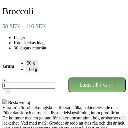
Broccoli
Prisintervall:
58
SEK
–
116
SEK
58 SEK
I lager
till
Kan skickas idag
116 SEK
30 dagars returrätt
50 g
Gram
100 g
Broccoli
-
Lägg till i vagn
mängd
+
Beskrivning
Våra frön är från ekologiskt certifierad källa, bakterietestade och
följer dansk och europeisk livsmedelslagstiftning inom groddfrön.
De kommer med en garanti för säker konsumtion, hög grobarhet och
läckerhet. Vad med mat?: Groddar är redo att ätas råa och det är helt