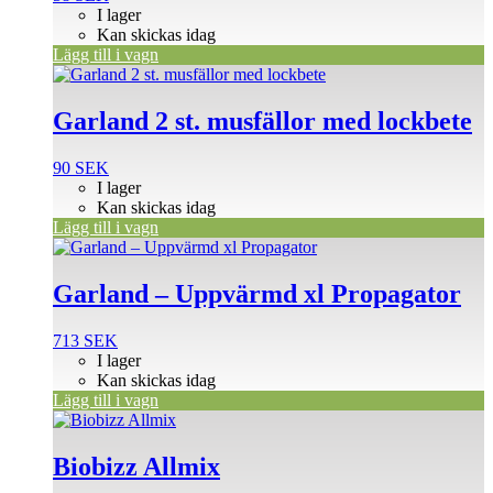
I lager
Kan skickas idag
Lägg till i vagn
Garland 2 st. musfällor med lockbete
90
SEK
I lager
Kan skickas idag
Lägg till i vagn
Garland – Uppvärmd xl Propagator
713
SEK
I lager
Kan skickas idag
Lägg till i vagn
Den
här
produkten
Biobizz Allmix
har