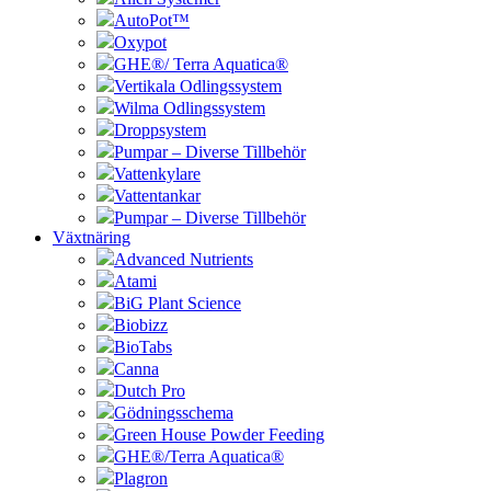
AutoPot™
Oxypot
GHE®/ Terra Aquatica®
Vertikala Odlingssystem
Wilma Odlingssystem
Droppsystem
Pumpar – Diverse Tillbehör
Vattenkylare
Vattentankar
Pumpar – Diverse Tillbehör
Växtnäring
Advanced Nutrients
Atami
BiG Plant Science
Biobizz
BioTabs
Canna
Dutch Pro
Gödningsschema
Green House Powder Feeding
GHE®/Terra Aquatica®
Plagron