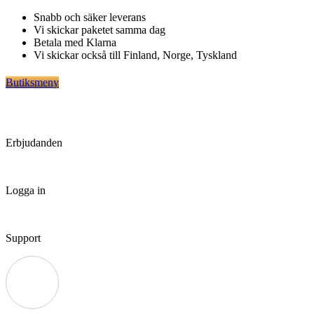
Hoppa
Snabb och säker leverans
till
Vi skickar paketet samma dag
innehåll
Betala med Klarna
Vi skickar också till Finland, Norge, Tyskland
Butiksmeny
Erbjudanden
Logga in
Support