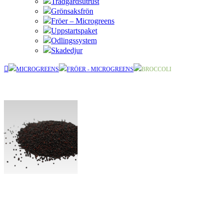
Trädgårdsutrust
Grönsaksfrön
Fröer – Microgreens
Uppstartspaket
Odlingssystem
Skadedjur
MICROGREENS
FRÖER - MICROGREENS
BROCCOLI