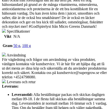
klart också mitt föredragna sätt att äta dem på. Med en hög
hälsostandard på grund av de många vitaminerna, mineralerna,
antioxidanterna och proteinerna är de ett bra kosttillskott för en
hälsosam vardag. Du kan även köra dem i juicer, smoothies och
safter, där är de också bra smakbärare! De är också en läcker
dekoration och ger en bra kick till sallader, ostsmörgåsar, fiskrätter
och mycket mer! #GodSpirelyst från Micro Greens Danmark!
Specifikationer
Vikt
N/A
Gram
50 g
,
100 g
Användning
För vägledning och frågor om användning av våra produkter,
vänligen kontakta vår kundservice. Vi är här för att hjälpa dig att få
ut det mesta av dina köp och säkerställa att du använder produkterna
korrekt och säkert. Kontakta oss på
kundservice@supergrow.se
eller
telefon +4524798080.
Leverans och retur
Leverans:
Leveranstid:
Alla beställningar packas och skickas dagligen
mellan 09-18. I de flesta fall skickas alla beställningar samma
dag. Leveranstiden är normalt mellan 16 timmar och 1 vardag.
Tips: Om du beställer fram till helgen och väljer paketbutik,