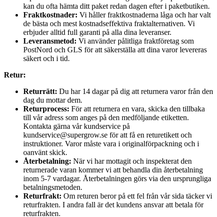
kan du ofta hämta ditt paket redan dagen efter i paketbutiken.
Fraktkostnader:
Vi håller fraktkostnaderna låga och har valt
de bästa och mest kostnadseffektiva fraktalternativen. Vi
erbjuder alltid full garanti på alla dina leveranser.
Leveransmetod:
Vi använder pålitliga fraktföretag som
PostNord och GLS för att säkerställa att dina varor levereras
säkert och i tid.
Retur:
Returrätt:
Du har 14 dagar på dig att returnera varor från den
dag du mottar dem.
Returprocess:
För att returnera en vara, skicka den tillbaka
till vår adress som anges på den medföljande etiketten.
Kontakta gärna vår kundservice på
kundservice@supergrow.se för att få en returetikett och
instruktioner. Varor måste vara i originalförpackning och i
oanvänt skick.
Återbetalning:
När vi har mottagit och inspekterat den
returnerade varan kommer vi att behandla din återbetalning
inom 5-7 vardagar. Återbetalningen görs via den ursprungliga
betalningsmetoden.
Returfrakt:
Om returen beror på ett fel från vår sida täcker vi
returfrakten. I andra fall är det kundens ansvar att betala för
returfrakten.