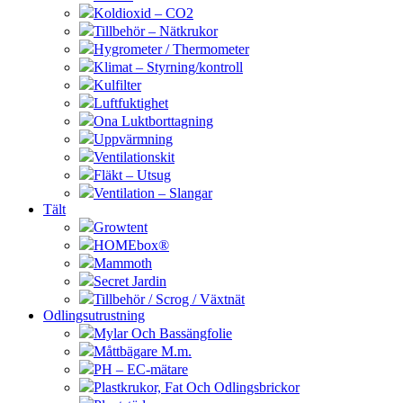
Koldioxid – CO2
Tillbehör – Nätkrukor
Hygrometer / Thermometer
Klimat – Styrning/kontroll
Kulfilter
Luftfuktighet
Ona Luktborttagning
Uppvärmning
Ventilationskit
Fläkt – Utsug
Ventilation – Slangar
Tält
Growtent
HOMEbox®
Mammoth
Secret Jardin
Tillbehör / Scrog / Växtnät
Odlingsutrustning
Mylar Och Bassängfolie
Måttbägare M.m.
PH – EC-mätare
Plastkrukor, Fat Och Odlingsbrickor