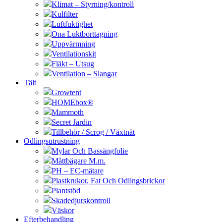
Klimat – Styrning/kontroll
Kulfilter
Luftfuktighet
Ona Luktborttagning
Uppvärmning
Ventilationskit
Fläkt – Utsug
Ventilation – Slangar
Tält
Growtent
HOMEbox®
Mammoth
Secret Jardin
Tillbehör / Scrog / Växtnät
Odlingsutrustning
Mylar Och Bassängfolie
Måttbägare M.m.
PH – EC-mätare
Plastkrukor, Fat Och Odlingsbrickor
Plantstöd
Skadedjurskontroll
Väskor
Efterbehandling