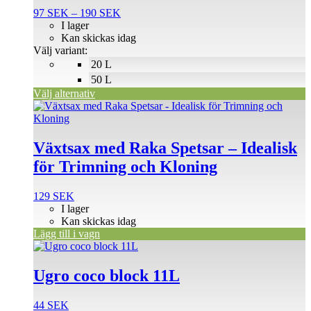
flera
Prisintervall:
97
SEK
–
190
SEK
varianter.
97 SEK
I lager
De
till
Kan skickas idag
olika
190 SEK
Välj variant:
alternativen
20 L
kan
väljas
50 L
på
Välj alternativ
produktsidan
Växtsax med Raka Spetsar – Idealisk
för Trimning och Kloning
129
SEK
I lager
Kan skickas idag
Lägg till i vagn
Ugro coco block 11L
44
SEK