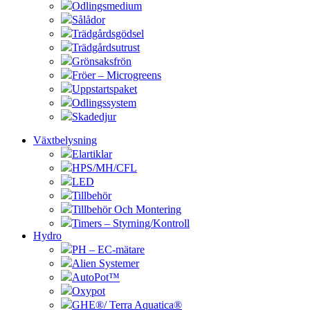
Odlingsmedium
Sålådor
Trädgårdsgödsel
Trädgårdsutrust
Grönsaksfrön
Fröer – Microgreens
Uppstartspaket
Odlingssystem
Skadedjur
Växtbelysning
Elartiklar
HPS/MH/CFL
LED
Tillbehör
Tillbehör Och Montering
Timers – Styrning/Kontroll
Hydro
PH – EC-mätare
Alien Systemer
AutoPot™
Oxypot
GHE®/ Terra Aquatica®