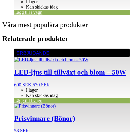
I lager
Kan skickas idag
Lägg till i vagn
Våra mest populära produkter
Relaterade produkter
ERBJUDANDE
LED-ljus till tillväxt och blom – 50W
Det
Det
600
SEK
530
SEK
ursprungliga
nuvarande
I lager
priset
priset
Kan skickas idag
var:
är:
Lägg till i vagn
600 SEK.
530 SEK.
Prisvinnare (Bönor)
58
SEK