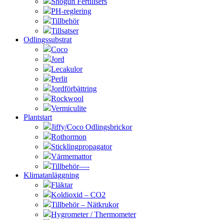
Shogun Fertilisers
PH-reglering
Tillbehör
Tillsatser
Odlingssubstrat
Coco
Jord
Lecakulor
Perlit
Jordförbättring
Rockwool
Vermiculite
Plantstart
Jiffy/Coco Odlingsbrickor
Rothormon
Sticklingpropagator
Värmemattor
Tillbehör—-
Klimatanläggning
Fläktar
Koldioxid – CO2
Tillbehör – Nätkrukor
Hygrometer / Thermometer