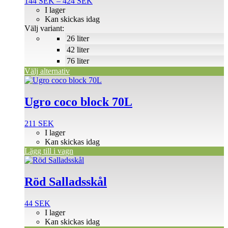
Prisintervall:
144
SEK
–
424
SEK
varianter.
144 SEK
I lager
De
till
Kan skickas idag
olika
424 SEK
Välj variant:
alternativen
26 liter
kan
väljas
42 liter
på
76 liter
produktsidan
Välj alternativ
Ugro coco block 70L
211
SEK
I lager
Kan skickas idag
Lägg till i vagn
Röd Salladsskål
44
SEK
I lager
Kan skickas idag