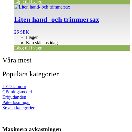
Lägg till i vagn
Liten hand- och trimmersax
26
SEK
I lager
Kan skickas idag
Lägg till i vagn
Våra mest
Populära kategorier
LED-lampor
Gödningsmedel
Erbjudanden
Paketlösningar
Se alla kategorier
Maximera avkastningen