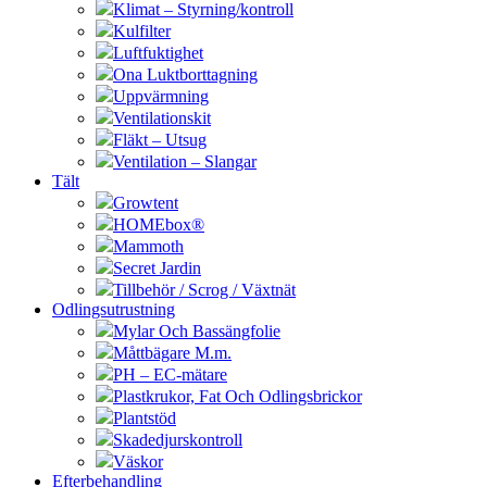
Klimat – Styrning/kontroll
Kulfilter
Luftfuktighet
Ona Luktborttagning
Uppvärmning
Ventilationskit
Fläkt – Utsug
Ventilation – Slangar
Tält
Growtent
HOMEbox®
Mammoth
Secret Jardin
Tillbehör / Scrog / Växtnät
Odlingsutrustning
Mylar Och Bassängfolie
Måttbägare M.m.
PH – EC-mätare
Plastkrukor, Fat Och Odlingsbrickor
Plantstöd
Skadedjurskontroll
Väskor
Efterbehandling