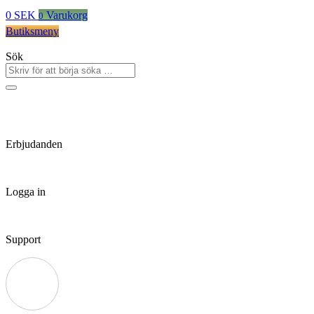
0
SEK
Varukorg
0
Butiksmeny
Sök
Erbjudanden
Logga in
Support