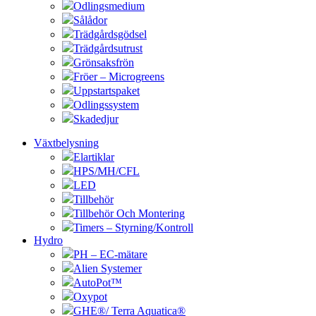
Odlingsmedium
Sålådor
Trädgårdsgödsel
Trädgårdsutrust
Grönsaksfrön
Fröer – Microgreens
Uppstartspaket
Odlingssystem
Skadedjur
Växtbelysning
Elartiklar
HPS/MH/CFL
LED
Tillbehör
Tillbehör Och Montering
Timers – Styrning/Kontroll
Hydro
PH – EC-mätare
Alien Systemer
AutoPot™
Oxypot
GHE®/ Terra Aquatica®