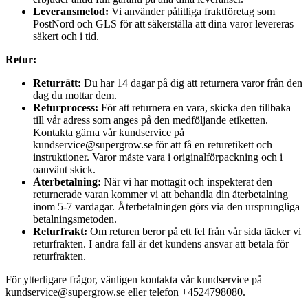
Leveransmetod:
Vi använder pålitliga fraktföretag som
PostNord och GLS för att säkerställa att dina varor levereras
säkert och i tid.
Retur:
Returrätt:
Du har 14 dagar på dig att returnera varor från den
dag du mottar dem.
Returprocess:
För att returnera en vara, skicka den tillbaka
till vår adress som anges på den medföljande etiketten.
Kontakta gärna vår kundservice på
kundservice@supergrow.se för att få en returetikett och
instruktioner. Varor måste vara i originalförpackning och i
oanvänt skick.
Återbetalning:
När vi har mottagit och inspekterat den
returnerade varan kommer vi att behandla din återbetalning
inom 5-7 vardagar. Återbetalningen görs via den ursprungliga
betalningsmetoden.
Returfrakt:
Om returen beror på ett fel från vår sida täcker vi
returfrakten. I andra fall är det kundens ansvar att betala för
returfrakten.
För ytterligare frågor, vänligen kontakta vår kundservice på
kundservice@supergrow.se eller telefon +4524798080.