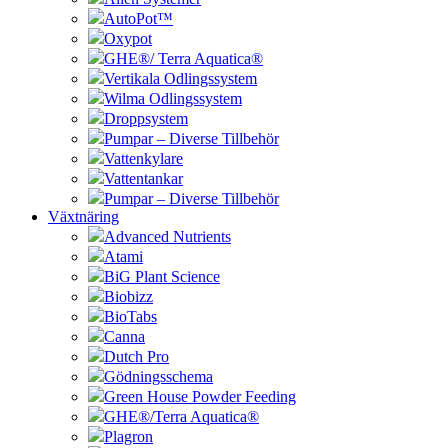
AutoPot™
Oxypot
GHE®/ Terra Aquatica®
Vertikala Odlingssystem
Wilma Odlingssystem
Droppsystem
Pumpar – Diverse Tillbehör
Vattenkylare
Vattentankar
Pumpar – Diverse Tillbehör
Växtnäring
Advanced Nutrients
Atami
BiG Plant Science
Biobizz
BioTabs
Canna
Dutch Pro
Gödningsschema
Green House Powder Feeding
GHE®/Terra Aquatica®
Plagron