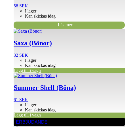
58
SEK
I lager
Kan skickas idag
Läs mer
Saxa (Bönor)
32
SEK
I lager
Kan skickas idag
Lägg till i vagn
Summer Shell (Böna)
61
SEK
I lager
Kan skickas idag
Lägg till i vagn
ERBJUDANDE