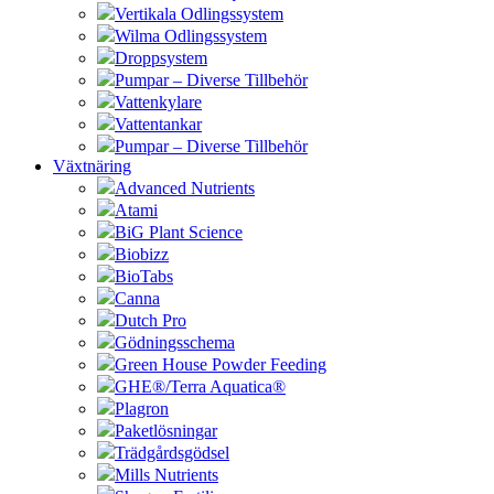
Vertikala Odlingssystem
Wilma Odlingssystem
Droppsystem
Pumpar – Diverse Tillbehör
Vattenkylare
Vattentankar
Pumpar – Diverse Tillbehör
Växtnäring
Advanced Nutrients
Atami
BiG Plant Science
Biobizz
BioTabs
Canna
Dutch Pro
Gödningsschema
Green House Powder Feeding
GHE®/Terra Aquatica®
Plagron
Paketlösningar
Trädgårdsgödsel
Mills Nutrients