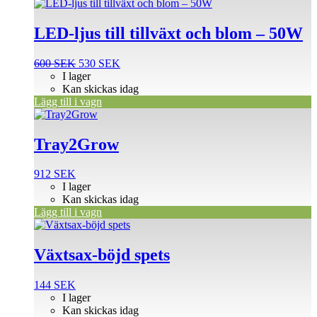
LED-ljus till tillväxt och blom – 50W
Det
Det
600
SEK
530
SEK
ursprungliga
nuvarande
I lager
priset
priset
Kan skickas idag
var:
är:
Lägg till i vagn
600 SEK.
530 SEK.
Tray2Grow
912
SEK
I lager
Kan skickas idag
Lägg till i vagn
Växtsax-böjd spets
144
SEK
I lager
Kan skickas idag