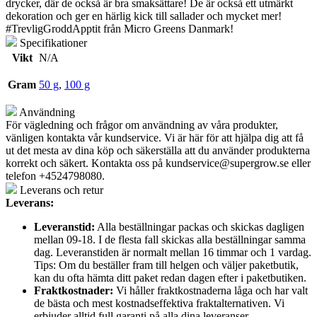
drycker, där de också är bra smaksättare! De är också ett utmärkt
dekoration och ger en härlig kick till sallader och mycket mer!
#TrevligGroddApptit från Micro Greens Danmark!
Specifikationer
Vikt
N/A
Gram
50 g
,
100 g
Användning
För vägledning och frågor om användning av våra produkter,
vänligen kontakta vår kundservice. Vi är här för att hjälpa dig att få
ut det mesta av dina köp och säkerställa att du använder produkterna
korrekt och säkert. Kontakta oss på
kundservice@supergrow.se
eller
telefon +4524798080.
Leverans och retur
Leverans:
Leveranstid:
Alla beställningar packas och skickas dagligen
mellan 09-18. I de flesta fall skickas alla beställningar samma
dag. Leveranstiden är normalt mellan 16 timmar och 1 vardag.
Tips: Om du beställer fram till helgen och väljer paketbutik,
kan du ofta hämta ditt paket redan dagen efter i paketbutiken.
Fraktkostnader:
Vi håller fraktkostnaderna låga och har valt
de bästa och mest kostnadseffektiva fraktalternativen. Vi
erbjuder alltid full garanti på alla dina leveranser.