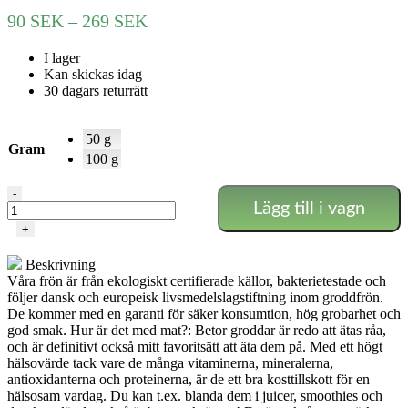
Prisintervall:
90
SEK
–
269
SEK
90 SEK
I lager
till
Kan skickas idag
269 SEK
30 dagars returrätt
50 g
Gram
100 g
Betor
-
Lägg till i vagn
groddar
mängd
+
Beskrivning
Våra frön är från ekologiskt certifierade källor, bakterietestade och
följer dansk och europeisk livsmedelslagstiftning inom groddfrön.
De kommer med en garanti för säker konsumtion, hög grobarhet och
god smak. Hur är det med mat?: Betor groddar är redo att ätas råa,
och är definitivt också mitt favoritsätt att äta dem på. Med ett högt
hälsovärde tack vare de många vitaminerna, mineralerna,
antioxidanterna och proteinerna, är de ett bra kosttillskott för en
hälsosam vardag. Du kan t.ex. blanda dem i juicer, smoothies och