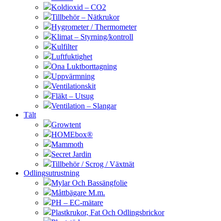
Koldioxid – CO2
Tillbehör – Nätkrukor
Hygrometer / Thermometer
Klimat – Styrning/kontroll
Kulfilter
Luftfuktighet
Ona Luktborttagning
Uppvärmning
Ventilationskit
Fläkt – Utsug
Ventilation – Slangar
Tält
Growtent
HOMEbox®
Mammoth
Secret Jardin
Tillbehör / Scrog / Växtnät
Odlingsutrustning
Mylar Och Bassängfolie
Måttbägare M.m.
PH – EC-mätare
Plastkrukor, Fat Och Odlingsbrickor