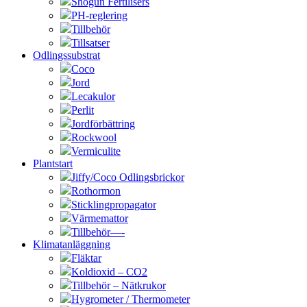
Shogun Fertilisers
PH-reglering
Tillbehör
Tillsatser
Odlingssubstrat
Coco
Jord
Lecakulor
Perlit
Jordförbättring
Rockwool
Vermiculite
Plantstart
Jiffy/Coco Odlingsbrickor
Rothormon
Sticklingpropagator
Värmemattor
Tillbehör—-
Klimatanläggning
Fläktar
Koldioxid – CO2
Tillbehör – Nätkrukor
Hygrometer / Thermometer