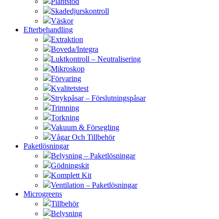
Plantstöd
Skadedjurskontroll
Väskor
Efterbehandling
Extraktion
Boveda/Integra
Luktkontroll – Neutralisering
Mikroskop
Förvaring
Kvalitetstest
Strykpåsar – Förslutningspåsar
Trimning
Torkning
Vakuum & Försegling
Vågar Och Tillbehör
Paketlösningar
Belysning – Paketlösningar
Gödningskit
Komplett Kit
Ventilation – Paketlösningar
Microgreens
Tillbehör
Belysning