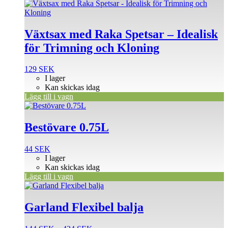
Växtsax med Raka Spetsar – Idealisk
för Trimning och Kloning
129
SEK
I lager
Kan skickas idag
Lägg till i vagn
Bestövare 0.75L
44
SEK
I lager
Kan skickas idag
Lägg till i vagn
Den
här
produkten
Garland Flexibel balja
har
flera