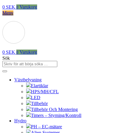
0
SEK
Varukorg
0
Meny
0
SEK
Varukorg
0
Sök
Växtbelysning
Elartiklar
HPS/MH/CFL
LED
Tillbehör
Tillbehör Och Montering
Timers – Styrning/Kontroll
Hydro
PH – EC-mätare
Alien Systemer