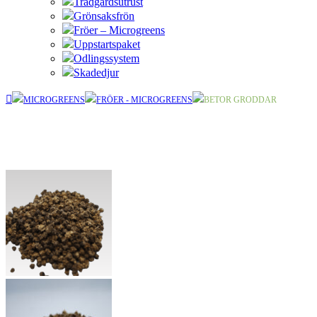
Trädgårdsutrust
Grönsaksfrön
Fröer – Microgreens
Uppstartspaket
Odlingssystem
Skadedjur
MICROGREENS
FRÖER - MICROGREENS
BETOR GRODDAR