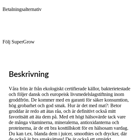
Betalningsalternativ
Följ SuperGrow
Beskrivning
Våra frön är från ekologiskt certifierade källor, bakterietestade
och följer dansk och europeisk livsmedelslagstiftning inom
groddfrön. De kommer med en garanti för säker konsumtion,
hög grobarhet och god smak. Hur är det med mat?: Betor
groddar är redo att ätas råa, och är definitivt också mitt
favoritsätt att äta dem på. Med ett högt hälsovärde tack vare
de många vitaminerna, mineralerna, antioxidanterna och
proteinerna, är de ett bra kosttillskott för en hälsosam vardag.
Du kan t.ex. blanda dem i juicer, smoothies och drycker, där
de också är bra smaksättare! De är också ett utmärkt