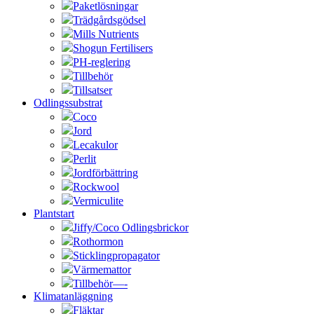
Paketlösningar
Trädgårdsgödsel
Mills Nutrients
Shogun Fertilisers
PH-reglering
Tillbehör
Tillsatser
Odlingssubstrat
Coco
Jord
Lecakulor
Perlit
Jordförbättring
Rockwool
Vermiculite
Plantstart
Jiffy/Coco Odlingsbrickor
Rothormon
Sticklingpropagator
Värmemattor
Tillbehör—-
Klimatanläggning
Fläktar