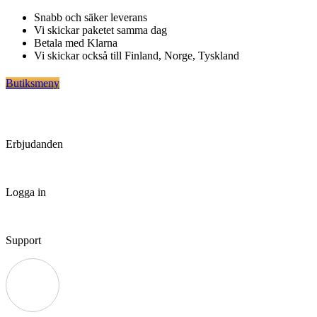
Hoppa
Snabb och säker leverans
till
Vi skickar paketet samma dag
innehåll
Betala med Klarna
Vi skickar också till Finland, Norge, Tyskland
Butiksmeny
Erbjudanden
Logga in
Support