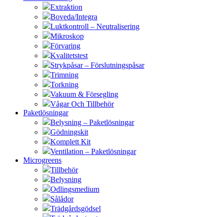
Extraktion
Boveda/Integra
Luktkontroll – Neutralisering
Mikroskop
Förvaring
Kvalitetstest
Strykpåsar – Förslutningspåsar
Trimning
Torkning
Vakuum & Försegling
Vågar Och Tillbehör
Paketlösningar
Belysning – Paketlösningar
Gödningskit
Komplett Kit
Ventilation – Paketlösningar
Microgreens
Tillbehör
Belysning
Odlingsmedium
Sålådor
Trädgårdsgödsel