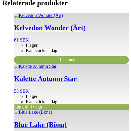
Relaterade produkter
Kelvedon Wonder (Ärt)
61
SEK
I lager
Kan skickas idag
Läs mer
Kalette Autumn Star
53
SEK
I lager
Kan skickas idag
Lägg till i vagn
Blue Lake (Böna)