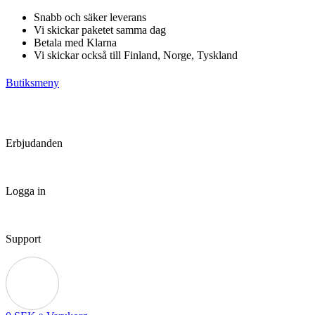
Hoppa
Snabb och säker leverans
till
Vi skickar paketet samma dag
innehåll
Betala med Klarna
Vi skickar också till Finland, Norge, Tyskland
Butiksmeny
Erbjudanden
Logga in
Support