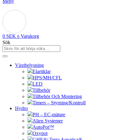
Meny
0
SEK
Varukorg
0
Sök
Växtbelysning
Elartiklar
HPS/MH/CFL
LED
Tillbehör
Tillbehör Och Montering
Timers – Styrning/Kontroll
Hydro
PH – EC-mätare
Alien Systemer
AutoPot™
Oxypot
GHE®/ Terra Aquatica®