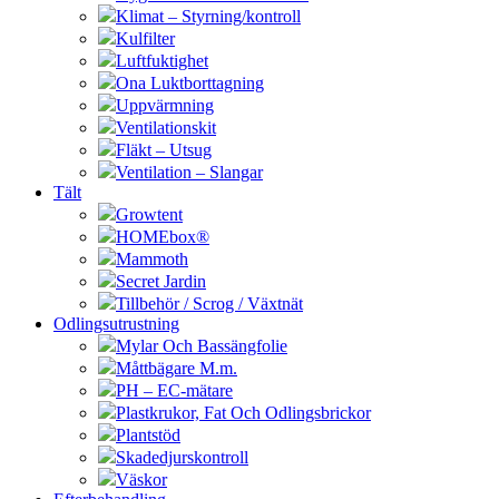
Klimat – Styrning/kontroll
Kulfilter
Luftfuktighet
Ona Luktborttagning
Uppvärmning
Ventilationskit
Fläkt – Utsug
Ventilation – Slangar
Tält
Growtent
HOMEbox®
Mammoth
Secret Jardin
Tillbehör / Scrog / Växtnät
Odlingsutrustning
Mylar Och Bassängfolie
Måttbägare M.m.
PH – EC-mätare
Plastkrukor, Fat Och Odlingsbrickor
Plantstöd
Skadedjurskontroll
Väskor