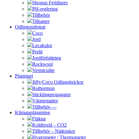
Shogun Fertilisers
PH-reglering
Tillbehör
Tillsatser
Odlingssubstrat
Coco
Jord
Lecakulor
Perlit
Jordförbättring
Rockwool
Vermiculite
Plantstart
Jiffy/Coco Odlingsbrickor
Rothormon
Sticklingpropagator
Värmemattor
Tillbehör—-
Klimatanläggning
Fläktar
Koldioxid – CO2
Tillbehör – Nätkrukor
Hygrometer / Thermometer