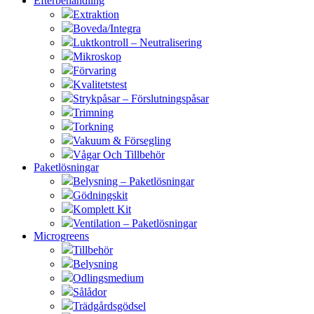
Efterbehandling
Extraktion
Boveda/Integra
Luktkontroll – Neutralisering
Mikroskop
Förvaring
Kvalitetstest
Strykpåsar – Förslutningspåsar
Trimning
Torkning
Vakuum & Försegling
Vågar Och Tillbehör
Paketlösningar
Belysning – Paketlösningar
Gödningskit
Komplett Kit
Ventilation – Paketlösningar
Microgreens
Tillbehör
Belysning
Odlingsmedium
Sålådor
Trädgårdsgödsel