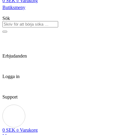
0
SEK
Varukorg
0
Butiksmeny
Sök
Erbjudanden
Logga in
Support
0
SEK
Varukorg
0