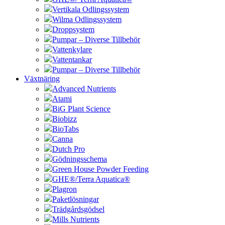
Vertikala Odlingssystem
Wilma Odlingssystem
Droppsystem
Pumpar – Diverse Tillbehör
Vattenkylare
Vattentankar
Pumpar – Diverse Tillbehör
Växtnäring
Advanced Nutrients
Atami
BiG Plant Science
Biobizz
BioTabs
Canna
Dutch Pro
Gödningsschema
Green House Powder Feeding
GHE®/Terra Aquatica®
Plagron
Paketlösningar
Trädgårdsgödsel
Mills Nutrients