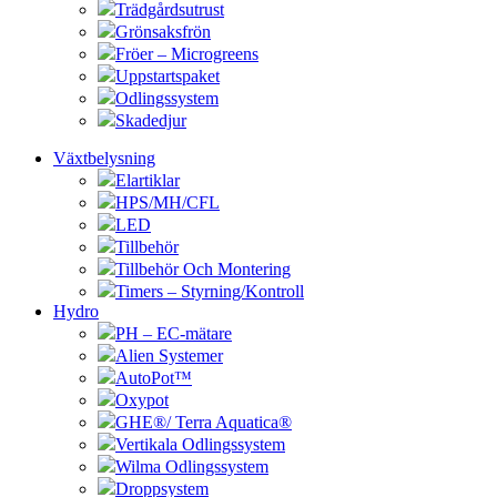
Trädgårdsutrust
Grönsaksfrön
Fröer – Microgreens
Uppstartspaket
Odlingssystem
Skadedjur
Växtbelysning
Elartiklar
HPS/MH/CFL
LED
Tillbehör
Tillbehör Och Montering
Timers – Styrning/Kontroll
Hydro
PH – EC-mätare
Alien Systemer
AutoPot™
Oxypot
GHE®/ Terra Aquatica®
Vertikala Odlingssystem
Wilma Odlingssystem
Droppsystem