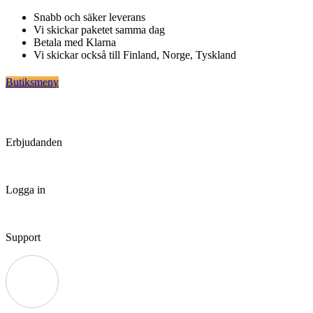
Hoppa
Snabb och säker leverans
till
Vi skickar paketet samma dag
innehåll
Betala med Klarna
Vi skickar också till Finland, Norge, Tyskland
Butiksmeny
Erbjudanden
Logga in
Support