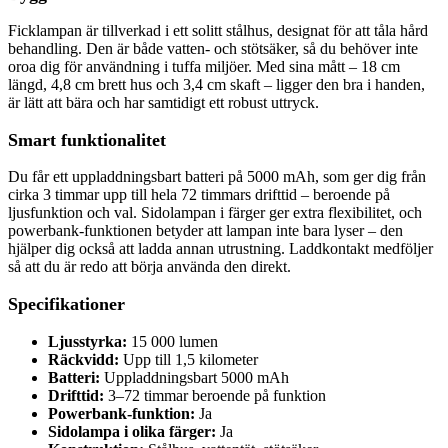
Ficklampan är tillverkad i ett solitt stålhus, designat för att tåla hård
behandling. Den är både vatten- och stötsäker, så du behöver inte
oroa dig för användning i tuffa miljöer. Med sina mått – 18 cm
längd, 4,8 cm brett hus och 3,4 cm skaft – ligger den bra i handen,
är lätt att bära och har samtidigt ett robust uttryck.
Smart funktionalitet
Du får ett uppladdningsbart batteri på 5000 mAh, som ger dig från
cirka 3 timmar upp till hela 72 timmars drifttid – beroende på
ljusfunktion och val. Sidolampan i färger ger extra flexibilitet, och
powerbank-funktionen betyder att lampan inte bara lyser – den
hjälper dig också att ladda annan utrustning. Laddkontakt medföljer
så att du är redo att börja använda den direkt.
Specifikationer
Ljusstyrka:
15 000 lumen
Räckvidd:
Upp till 1,5 kilometer
Batteri:
Uppladdningsbart 5000 mAh
Drifttid:
3–72 timmar beroende på funktion
Powerbank-funktion:
Ja
Sidolampa i olika färger:
Ja