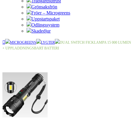
Trädgårdsutrust
Grönsaksfrön
Fröer – Microgreens
Uppstartspaket
Odlingssystem
Skadedjur
MICROGREENS
LYGTER
DUAL SWITCH FICKLAMPA 15 000 LUMEN
+ UPPLADDNINGSBART BATTERI