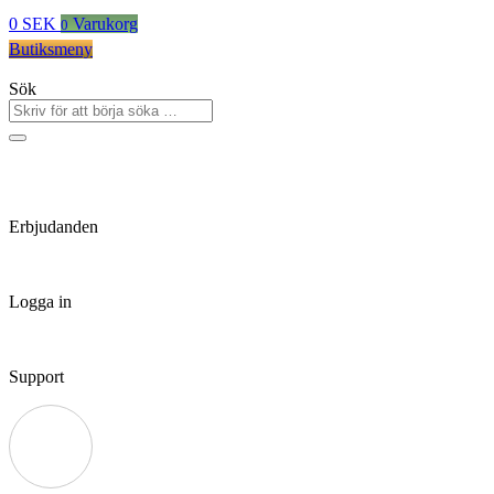
0
SEK
Varukorg
0
Butiksmeny
Sök
Erbjudanden
Logga in
Support