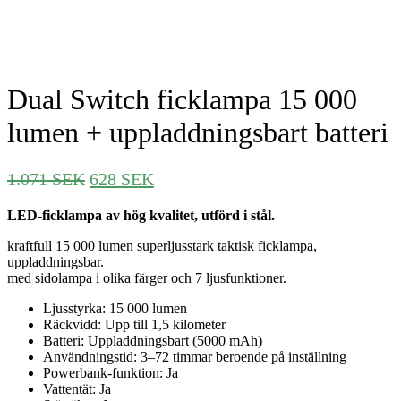
Dual Switch ficklampa 15 000
lumen + uppladdningsbart batteri
Det
Det
1.071
SEK
628
SEK
ursprungliga
nuvarande
LED-ficklampa av hög kvalitet, utförd i stål.
priset
priset
var:
är:
kraftfull 15 000 lumen superljusstark taktisk ficklampa,
1.071 SEK.
628 SEK.
uppladdningsbar.
med sidolampa i olika färger och 7 ljusfunktioner.
Ljusstyrka: 15 000 lumen
Räckvidd: Upp till 1,5 kilometer
Batteri: Uppladdningsbart (5000 mAh)
Användningstid: 3–72 timmar beroende på inställning
Powerbank-funktion: Ja
Vattentät: Ja