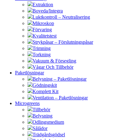
Extraktion
Boveda/Integra
Luktkontroll – Neutralisering
Mikroskop
Förvaring
Kvalitetstest
Strykpåsar – Förslutningspåsar
Trimning
Torkning
Vakuum & Försegling
Vågar Och Tillbehör
Paketlösningar
Belysning – Paketlösningar
Gödningskit
Komplett Kit
Ventilation – Paketlösningar
Microgreens
Tillbehör
Belysning
Odlingsmedium
Sålådor
Trädgårdsgödsel