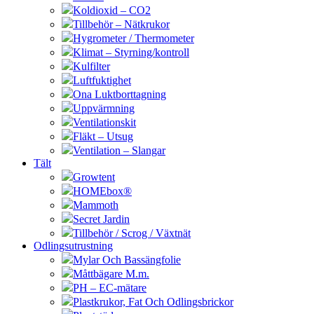
Koldioxid – CO2
Tillbehör – Nätkrukor
Hygrometer / Thermometer
Klimat – Styrning/kontroll
Kulfilter
Luftfuktighet
Ona Luktborttagning
Uppvärmning
Ventilationskit
Fläkt – Utsug
Ventilation – Slangar
Tält
Growtent
HOMEbox®
Mammoth
Secret Jardin
Tillbehör / Scrog / Växtnät
Odlingsutrustning
Mylar Och Bassängfolie
Måttbägare M.m.
PH – EC-mätare
Plastkrukor, Fat Och Odlingsbrickor