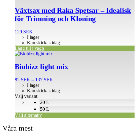
Växtsax med Raka Spetsar – Idealisk
för Trimning och Kloning
129
SEK
I lager
Kan skickas idag
Lägg till i vagn
Den
här
produkten
Biobizz light mix
har
flera
Prisintervall:
82
SEK
–
137
SEK
varianter.
82 SEK
I lager
De
till
Kan skickas idag
olika
137 SEK
Välj variant:
alternativen
20 L
kan
väljas
50 L
på
Välj alternativ
produktsidan
Våra mest