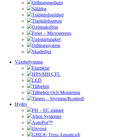
Odlingsmedium
Sålådor
Trädgårdsgödsel
Trädgårdsutrust
Grönsaksfrön
Fröer – Microgreens
Uppstartspaket
Odlingssystem
Skadedjur
Växtbelysning
Elartiklar
HPS/MH/CFL
LED
Tillbehör
Tillbehör Och Montering
Timers – Styrning/Kontroll
Hydro
PH – EC-mätare
Alien Systemer
AutoPot™
Oxypot
GHE®/ Terra Aquatica®