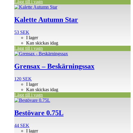
Lägg till i vagn
Kalette Autumn Star
53
SEK
I lager
Kan skickas idag
Lägg till i vagn
Grensax – Beskärningssax
120
SEK
I lager
Kan skickas idag
Lägg till i vagn
Bestövare 0.75L
44
SEK
I lager