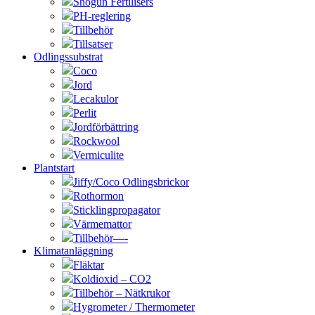
Shogun Fertilisers
PH-reglering
Tillbehör
Tillsatser
Odlingssubstrat
Coco
Jord
Lecakulor
Perlit
Jordförbättring
Rockwool
Vermiculite
Plantstart
Jiffy/Coco Odlingsbrickor
Rothormon
Sticklingpropagator
Värmemattor
Tillbehör—-
Klimatanläggning
Fläktar
Koldioxid – CO2
Tillbehör – Nätkrukor
Hygrometer / Thermometer