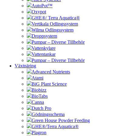
AutoPot™
Oxypot
GHE®/ Terra Aquatica®
Vertikala Odlingssystem
Wilma Odlingssystem
Droppsystem
Pumpar – Diverse Tillbehör
Vattenkylare
Vattentankar
Pumpar – Diverse Tillbehör
Växtnäring
Advanced Nutrients
Atami
BiG Plant Science
Biobizz
BioTabs
Canna
Dutch Pro
Gödningsschema
Green House Powder Feeding
GHE®/Terra Aquatica®
Plagron