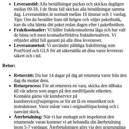
Leveranstid:
Alla beställningar packas och skickas dagligen
mellan 09-18. I de flesta fall skickas alla beställningar samma
dag. Leveranstiden är normalt mellan 16 timmar och 1 vardag.
Tips: Om du beställer fram till helgen och väljer paketbutik,
kan du ofta hämta ditt paket redan dagen efter i paketbutiken.
Fraktkostnader:
Vi håller fraktkostnaderna låga och har valt
de bästa och mest kostnadseffektiva fraktalternativen. Vi
erbjuder alltid full garanti på alla dina leveranser.
Leveransmetod:
Vi använder pålitliga fraktföretag som
PostNord och GLS för att säkerställa att dina varor levereras
säkert och i tid.
Retur:
Returrätt:
Du har 14 dagar på dig att returnera varor från den
dag du mottar dem.
Returprocess:
För att returnera en vara, skicka den tillbaka
till vår adress som anges på den medföljande etiketten.
Kontakta gärna vår kundservice på
kundservice@supergrow.se för att få en returetikett och
instruktioner. Varor måste vara i originalförpackning och i
oanvänt skick.
Återbetalning:
När vi har mottagit och inspekterat den
returnerade varan kommer vi att behandla din återbetalning
inom 5-7 vardagar. Återbetalningen görs via den ursprungliga