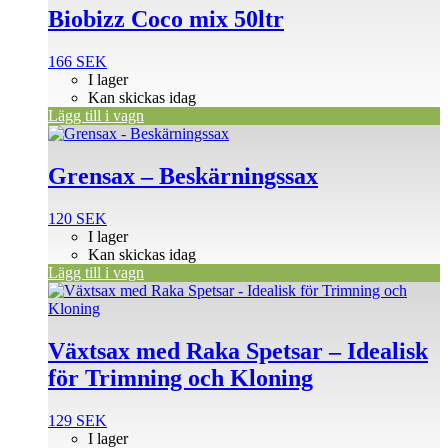
Biobizz Coco mix 50ltr
166
SEK
I lager
Kan skickas idag
Lägg till i vagn
Grensax – Beskärningssax
120
SEK
I lager
Kan skickas idag
Lägg till i vagn
Växtsax med Raka Spetsar – Idealisk
för Trimning och Kloning
129
SEK
I lager