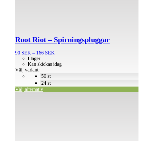
har
flera
varianter.
De
olika
alternativen
Root Riot – Spirningspluggar
kan
väljas
på
Prisintervall:
90
SEK
–
166
SEK
produktsidan
90 SEK
I lager
till
Kan skickas idag
166 SEK
Välj variant:
50 st
24 st
Välj alternativ