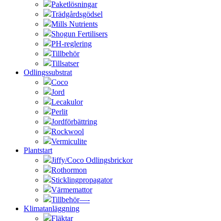
Paketlösningar
Trädgårdsgödsel
Mills Nutrients
Shogun Fertilisers
PH-reglering
Tillbehör
Tillsatser
Odlingssubstrat
Coco
Jord
Lecakulor
Perlit
Jordförbättring
Rockwool
Vermiculite
Plantstart
Jiffy/Coco Odlingsbrickor
Rothormon
Sticklingpropagator
Värmemattor
Tillbehör—-
Klimatanläggning
Fläktar