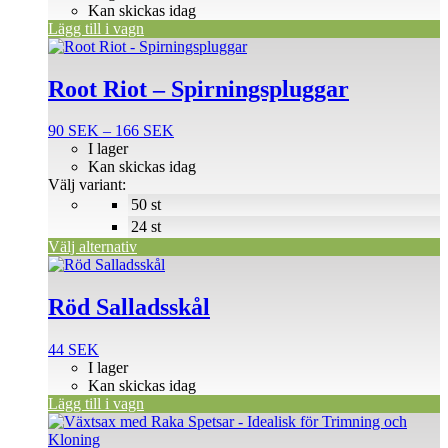
Kan skickas idag
Lägg till i vagn
Den
här
produkten
Root Riot – Spirningspluggar
har
flera
Prisintervall:
90
SEK
–
166
SEK
varianter.
90 SEK
I lager
De
till
Kan skickas idag
olika
166 SEK
Välj variant:
alternativen
50 st
kan
väljas
24 st
på
Välj alternativ
produktsidan
Röd Salladsskål
44
SEK
I lager
Kan skickas idag
Lägg till i vagn