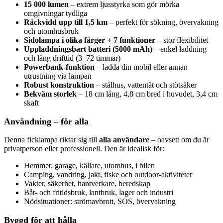
15 000 lumen
– extrem ljusstyrka som gör mörka
omgivningar tydliga
Räckvidd upp till 1,5 km
– perfekt för sökning, övervakning
och utomhusbruk
Sidolampa i olika färger + 7 funktioner
– stor flexibilitet
Uppladdningsbart batteri (5000 mAh)
– enkel laddning
och lång drifttid (3–72 timmar)
Powerbank-funktion
– ladda din mobil eller annan
utrustning via lampan
Robust konstruktion
– stålhus, vattentät och stötsäker
Bekväm storlek
– 18 cm lång, 4,8 cm bred i huvudet, 3,4 cm
skaft
Användning – för alla
Denna ficklampa riktar sig till
alla användare
– oavsett om du är
privatperson eller professionell. Den är idealisk för:
Hemmet: garage, källare, utomhus, i bilen
Camping, vandring, jakt, fiske och outdoor-aktiviteter
Vakter, säkerhet, hantverkare, beredskap
Båt- och fritidsbruk, lantbruk, lager och industri
Nödsituationer: strömavbrott, SOS, övervakning
Byggd för att hålla