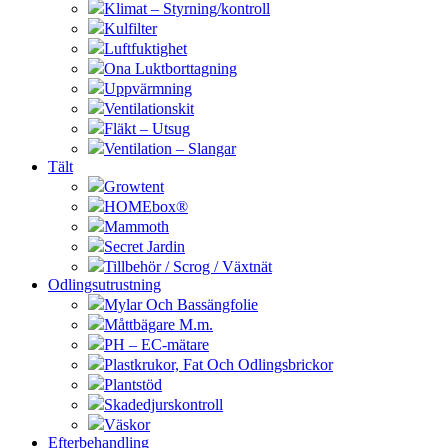
Klimat – Styrning/kontroll
Kulfilter
Luftfuktighet
Ona Luktborttagning
Uppvärmning
Ventilationskit
Fläkt – Utsug
Ventilation – Slangar
Tält
Growtent
HOMEbox®
Mammoth
Secret Jardin
Tillbehör / Scrog / Växtnät
Odlingsutrustning
Mylar Och Bassängfolie
Måttbägare M.m.
PH – EC-mätare
Plastkrukor, Fat Och Odlingsbrickor
Plantstöd
Skadedjurskontroll
Väskor
Efterbehandling