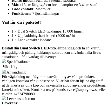
Konstruktion:
Stålhus, vattentät, stötsäker
Mått:
18 cm lång; 4,8 cm bred i lamphuset; 3,4 cm skaft
Laddkontakt:
Medföljer
Funktioner:
7 ljusinställningar
Vad får du i paketet?
1 × Dual Switch LED-ficklampa 15 000 lumen
1 × Uppladdningsbart batteri (5000 mAh)
1 × Laddkontakt / laddare
Beställ din Dual Switch LED-ficklampa idag
och få en kraftfull,
mångsidig och pålitlig ficklampa som du kan använda i alla livets
situationer – från vardag till äventyr.
Specifikationer
Vikt
1 kg
Användning
För vägledning och frågor om användning av våra produkter,
vänligen kontakta vår kundservice. Vi är här för att hjälpa dig att få
ut det mesta av dina köp och säkerställa att du använder produkterna
korrekt och säkert. Kontakta oss på
kundservice@supergrow.se
eller
telefon +4524798080.
Leverans och retur
Leverans: