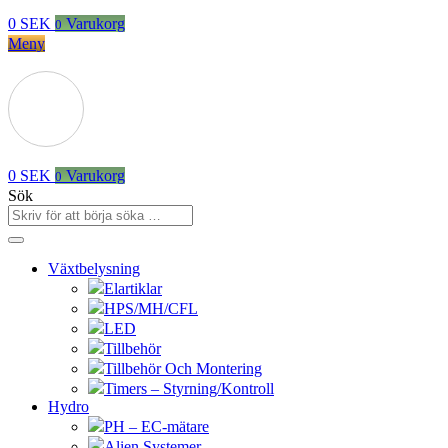
0
SEK
Varukorg
0
Meny
0
SEK
Varukorg
0
Sök
Växtbelysning
Elartiklar
HPS/MH/CFL
LED
Tillbehör
Tillbehör Och Montering
Timers – Styrning/Kontroll
Hydro
PH – EC-mätare
Alien Systemer