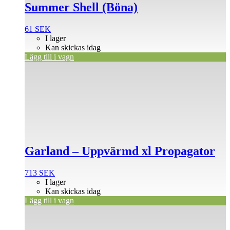
Summer Shell (Böna)
61
SEK
I lager
Kan skickas idag
Lägg till i vagn
Garland – Uppvärmd xl Propagator
713
SEK
I lager
Kan skickas idag
Lägg till i vagn
Den
här
produkten