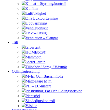
Klimat – Styrning/kontroll
Kulfilter
Luftfuktighet
Ona Luktborttagning
Uppvärmning
Ventilationskit
Fläkt – Utsug
Ventilation – Slangar
Tält
Growtent
HOMEbox®
Mammoth
Secret Jardin
Tillbehör / Scrog / Växtnät
Odlingsutrustning
Mylar Och Bassängfolie
Måttbägare M.m.
PH – EC-mätare
Plastkrukor, Fat Och Odlingsbrickor
Plantstöd
Skadedjurskontroll
Väskor