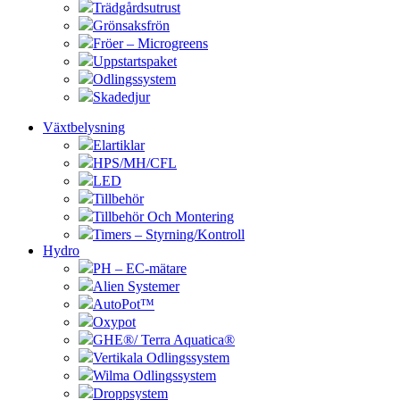
Trädgårdsutrust
Grönsaksfrön
Fröer – Microgreens
Uppstartspaket
Odlingssystem
Skadedjur
Växtbelysning
Elartiklar
HPS/MH/CFL
LED
Tillbehör
Tillbehör Och Montering
Timers – Styrning/Kontroll
Hydro
PH – EC-mätare
Alien Systemer
AutoPot™
Oxypot
GHE®/ Terra Aquatica®
Vertikala Odlingssystem
Wilma Odlingssystem
Droppsystem