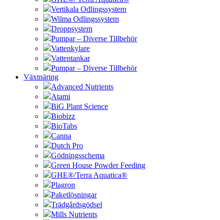
Vertikala Odlingssystem
Wilma Odlingssystem
Droppsystem
Pumpar – Diverse Tillbehör
Vattenkylare
Vattentankar
Pumpar – Diverse Tillbehör
Växtnäring
Advanced Nutrients
Atami
BiG Plant Science
Biobizz
BioTabs
Canna
Dutch Pro
Gödningsschema
Green House Powder Feeding
GHE®/Terra Aquatica®
Plagron
Paketlösningar
Trädgårdsgödsel
Mills Nutrients