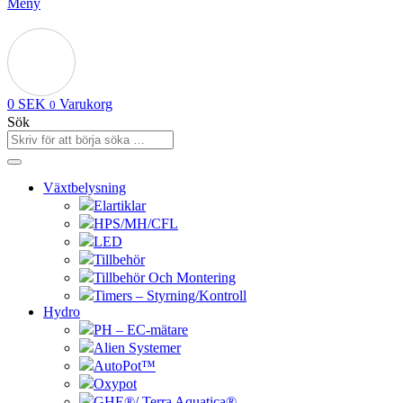
Meny
0
SEK
Varukorg
0
Sök
Växtbelysning
Elartiklar
HPS/MH/CFL
LED
Tillbehör
Tillbehör Och Montering
Timers – Styrning/Kontroll
Hydro
PH – EC-mätare
Alien Systemer
AutoPot™
Oxypot
GHE®/ Terra Aquatica®