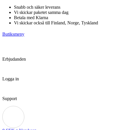
Hoppa
Snabb och säker leverans
till
Vi skickar paketet samma dag
innehåll
Betala med Klarna
Vi skickar också till Finland, Norge, Tyskland
Butiksmeny
Erbjudanden
Logga in
Support