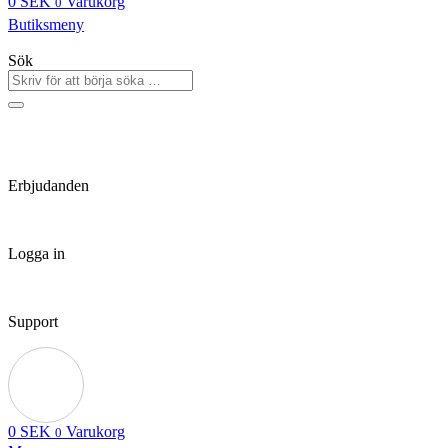
0
SEK
Varukorg
0
Butiksmeny
Sök
Erbjudanden
Logga in
Support
0
SEK
Varukorg
0