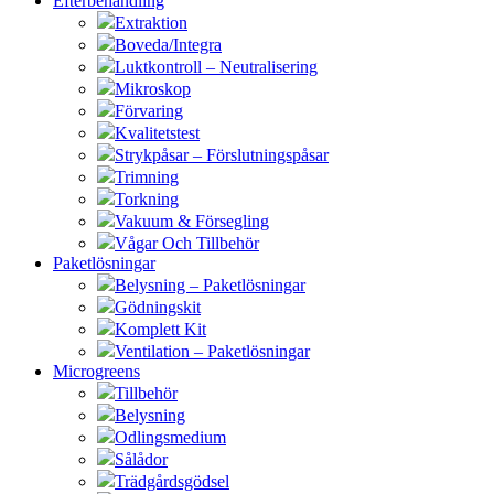
Efterbehandling
Extraktion
Boveda/Integra
Luktkontroll – Neutralisering
Mikroskop
Förvaring
Kvalitetstest
Strykpåsar – Förslutningspåsar
Trimning
Torkning
Vakuum & Försegling
Vågar Och Tillbehör
Paketlösningar
Belysning – Paketlösningar
Gödningskit
Komplett Kit
Ventilation – Paketlösningar
Microgreens
Tillbehör
Belysning
Odlingsmedium
Sålådor
Trädgårdsgödsel