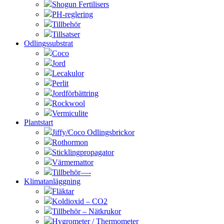
Shogun Fertilisers
PH-reglering
Tillbehör
Tillsatser
Odlingssubstrat
Coco
Jord
Lecakulor
Perlit
Jordförbättring
Rockwool
Vermiculite
Plantstart
Jiffy/Coco Odlingsbrickor
Rothormon
Sticklingpropagator
Värmemattor
Tillbehör—-
Klimatanläggning
Fläktar
Koldioxid – CO2
Tillbehör – Nätkrukor
Hygrometer / Thermometer