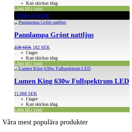
Kan skickas idag
Lägg till i vagn
ERBJUDANDE
Pannlampa Grönt nattljus
Det
Det
228
SEK
182
SEK
ursprungliga
nuvarande
I lager
priset
priset
Kan skickas idag
var:
är:
Lägg till i vagn
228 SEK.
182 SEK.
Lumen King 630w Fullspektrum LED
11.088
SEK
I lager
Kan skickas idag
Lägg till i vagn
Våra mest populära produkter