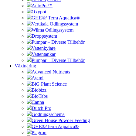
AutoPot™
Oxypot
GHE®/ Terra Aquatica®
Vertikala Odlingssystem
Wilma Odlingssystem
Droppsystem
Pumpar – Diverse Tillbehör
Vattenkylare
Vattentankar
Pumpar – Diverse Tillbehör
Växtnäring
Advanced Nutrients
Atami
BiG Plant Science
Biobizz
BioTabs
Canna
Dutch Pro
Gödningsschema
Green House Powder Feeding
GHE®/Terra Aquatica®
Plagron