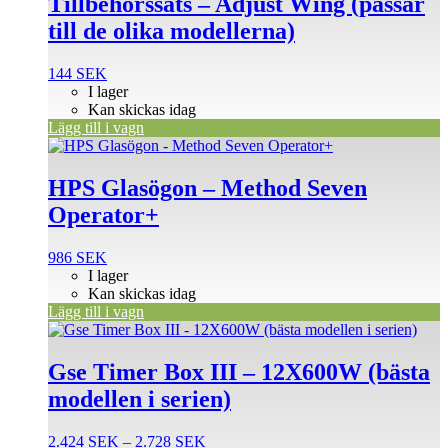
Tillbehörssats – Adjust Wing (passar
till de olika modellerna)
144
SEK
I lager
Kan skickas idag
Lägg till i vagn
HPS Glasögon – Method Seven
Operator+
986
SEK
I lager
Kan skickas idag
Lägg till i vagn
Den
här
produkten
Gse Timer Box III – 12X600W (bästa
har
modellen i serien)
flera
varianter.
De
Prisintervall:
2.424
SEK
–
2.728
SEK