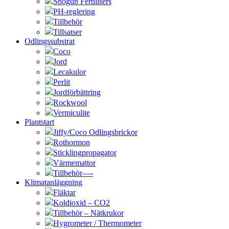
Shogun Fertilisers
PH-reglering
Tillbehör
Tillsatser
Odlingssubstrat
Coco
Jord
Lecakulor
Perlit
Jordförbättring
Rockwool
Vermiculite
Plantstart
Jiffy/Coco Odlingsbrickor
Rothormon
Sticklingpropagator
Värmemattor
Tillbehör—-
Klimatanläggning
Fläktar
Koldioxid – CO2
Tillbehör – Nätkrukor
Hygrometer / Thermometer