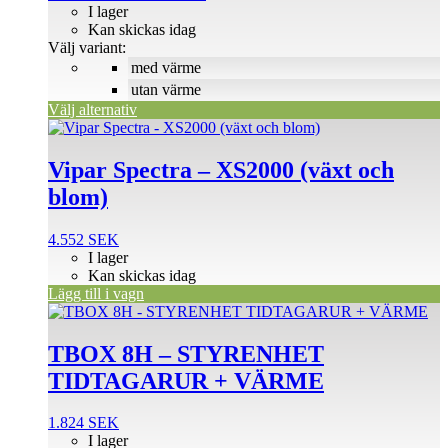
olika
2.424 SEK
I lager
alternativen
till
Kan skickas idag
kan
2.728 SEK
Välj variant:
väljas
med värme
på
utan värme
produktsidan
Välj alternativ
Vipar Spectra – XS2000 (växt och
blom)
4.552
SEK
I lager
Kan skickas idag
Lägg till i vagn
TBOX 8H – STYRENHET
TIDTAGARUR + VÄRME
1.824
SEK
I lager