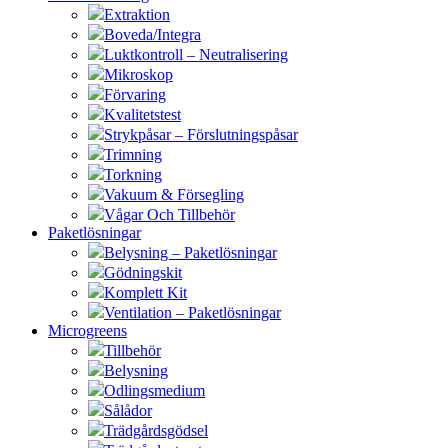
Extraktion
Boveda/Integra
Luktkontroll – Neutralisering
Mikroskop
Förvaring
Kvalitetstest
Strykpåsar – Förslutningspåsar
Trimning
Torkning
Vakuum & Försegling
Vågar Och Tillbehör
Paketlösningar
Belysning – Paketlösningar
Gödningskit
Komplett Kit
Ventilation – Paketlösningar
Microgreens
Tillbehör
Belysning
Odlingsmedium
Sålådor
Trädgårdsgödsel