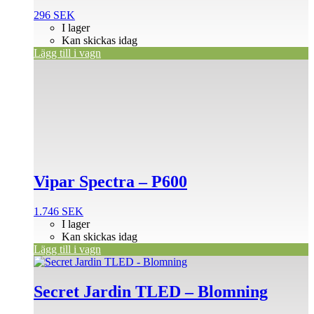
296
SEK
I lager
Kan skickas idag
Lägg till i vagn
Vipar Spectra – P600
1.746
SEK
I lager
Kan skickas idag
Lägg till i vagn
Den
här
produkten
Secret Jardin TLED – Blomning
har
flera