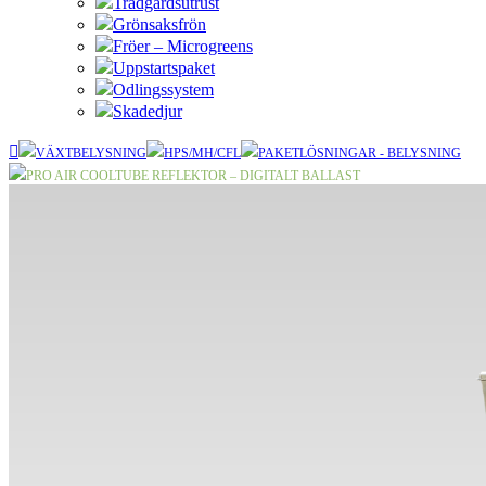
Trädgårdsutrust
Grönsaksfrön
Fröer – Microgreens
Uppstartspaket
Odlingssystem
Skadedjur
VÄXTBELYSNING
HPS/MH/CFL
PAKETLÖSNINGAR - BELYSNING
PRO AIR COOLTUBE REFLEKTOR – DIGITALT BALLAST