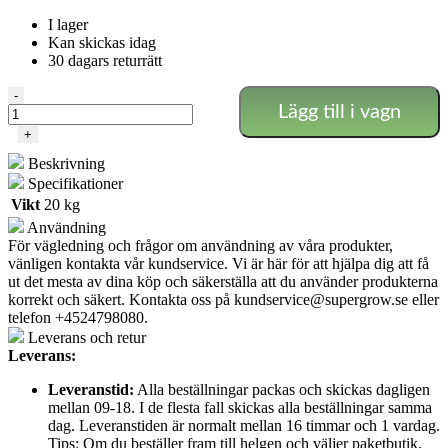
I lager
Kan skickas idag
30 dagars returrätt
Pro
-
Lägg till i vagn
Air
Cooltube
+
Reflektor
Beskrivning
-
Digitalt
Specifikationer
Ballast
Vikt
20 kg
mängd
Användning
För vägledning och frågor om användning av våra produkter,
vänligen kontakta vår kundservice. Vi är här för att hjälpa dig att få
ut det mesta av dina köp och säkerställa att du använder produkterna
korrekt och säkert. Kontakta oss på
kundservice@supergrow.se
eller
telefon +4524798080.
Leverans och retur
Leverans:
Leveranstid:
Alla beställningar packas och skickas dagligen
mellan 09-18. I de flesta fall skickas alla beställningar samma
dag. Leveranstiden är normalt mellan 16 timmar och 1 vardag.
Tips: Om du beställer fram till helgen och väljer paketbutik,