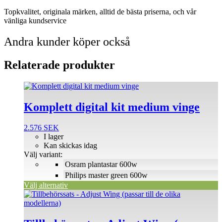
Topkvalitet, originala märken, alltid de bästa priserna, och vår
vänliga kundservice
Andra kunder köper också
Relaterade produkter
Den
här
produkten
Komplett digital kit medium vinge
har
flera
2.576
SEK
varianter.
I lager
De
Kan skickas idag
olika
Välj variant:
alternativen
Osram plantastar 600w
kan
väljas
Philips master green 600w
på
Välj alternativ
produktsidan