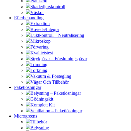
Plantstöd
Skadedjurskontroll
Väskor
Efterbehandling
Extraktion
Boveda/Integra
Luktkontroll – Neutralisering
Mikroskop
Förvaring
Kvalitetstest
Strykpåsar – Förslutningspåsar
Trimning
Torkning
Vakuum & Försegling
Vågar Och Tillbehör
Paketlösningar
Belysning – Paketlösningar
Gödningskit
Komplett Kit
Ventilation – Paketlösningar
Microgreens
Tillbehör
Belysning