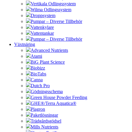
Vertikala Odlingssystem
Wilma Odlingssystem
Droppsystem
Pumpar – Diverse Tillbehör
Vattenkylare
Vattentankar
Pumpar – Diverse Tillbehör
Växtnäring
Advanced Nutrients
Atami
BiG Plant Science
Biobizz
BioTabs
Canna
Dutch Pro
Gödningsschema
Green House Powder Feeding
GHE®/Terra Aquatica®
Plagron
Paketlösningar
Trädgårdsgödsel
Mills Nutrients