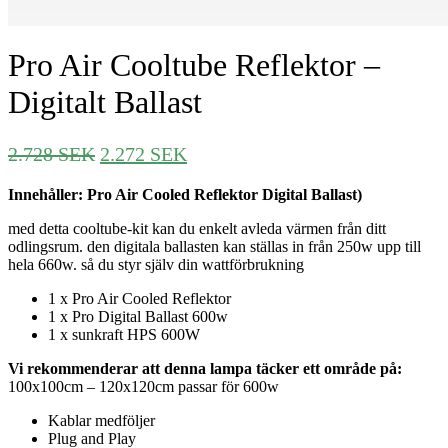
Pro Air Cooltube Reflektor –
Digitalt Ballast
Det
Det
2.728
SEK
2.272
SEK
ursprungliga
nuvarande
Innehåller: Pro Air Cooled Reflektor Digital Ballast)
priset
priset
var:
är:
med detta cooltube-kit kan du enkelt avleda värmen från ditt
2.728 SEK.
2.272 SEK.
odlingsrum. den digitala ballasten kan ställas in från 250w upp till
hela 660w. så du styr själv din wattförbrukning
1 x Pro Air Cooled Reflektor
1 x Pro Digital Ballast 600w
1 x sunkraft HPS 600W
Vi rekommenderar att denna lampa täcker ett område på:
100x100cm – 120x120cm passar för 600w
Kablar medföljer
Plug and Play