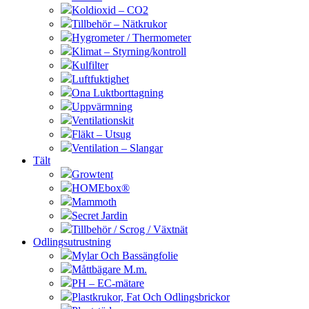
Koldioxid – CO2
Tillbehör – Nätkrukor
Hygrometer / Thermometer
Klimat – Styrning/kontroll
Kulfilter
Luftfuktighet
Ona Luktborttagning
Uppvärmning
Ventilationskit
Fläkt – Utsug
Ventilation – Slangar
Tält
Growtent
HOMEbox®
Mammoth
Secret Jardin
Tillbehör / Scrog / Växtnät
Odlingsutrustning
Mylar Och Bassängfolie
Måttbägare M.m.
PH – EC-mätare
Plastkrukor, Fat Och Odlingsbrickor