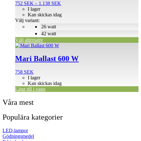
Prisintervall:
752
SEK
–
1.138
SEK
varianter.
752 SEK
I lager
De
till
Kan skickas idag
olika
1.138 SEK
Välj variant:
alternativen
26 watt
kan
väljas
42 watt
på
Välj alternativ
produktsidan
Mari Ballast 600 W
758
SEK
I lager
Kan skickas idag
Lägg till i vagn
Våra mest
Populära kategorier
LED-lampor
Gödningsmedel