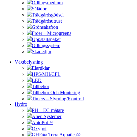
Odlingsmedium
Sålådor
Trädgårdsgödsel
Trädgårdsutrust
Grönsaksfrön
Fröer – Microgreens
Uppstartspaket
Odlingssystem
Skadedjur
Växtbelysning
Elartiklar
HPS/MH/CFL
LED
Tillbehör
Tillbehör Och Montering
Timers – Styrning/Kontroll
Hydro
PH – EC-mätare
Alien Systemer
AutoPot™
Oxypot
GHE®/ Terra Aquatica®