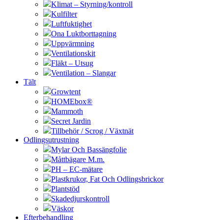
Klimat – Styrning/kontroll
Kulfilter
Luftfuktighet
Ona Luktborttagning
Uppvärmning
Ventilationskit
Fläkt – Utsug
Ventilation – Slangar
Tält
Growtent
HOMEbox®
Mammoth
Secret Jardin
Tillbehör / Scrog / Växtnät
Odlingsutrustning
Mylar Och Bassängfolie
Måttbägare M.m.
PH – EC-mätare
Plastkrukor, Fat Och Odlingsbrickor
Plantstöd
Skadedjurskontroll
Väskor
Efterbehandling