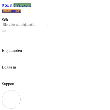
0
SEK
Varukorg
0
Butiksmeny
Sök
Erbjudanden
Logga in
Support