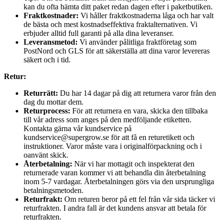
kan du ofta hämta ditt paket redan dagen efter i paketbutiken.
Fraktkostnader:
Vi håller fraktkostnaderna låga och har valt
de bästa och mest kostnadseffektiva fraktalternativen. Vi
erbjuder alltid full garanti på alla dina leveranser.
Leveransmetod:
Vi använder pålitliga fraktföretag som
PostNord och GLS för att säkerställa att dina varor levereras
säkert och i tid.
Retur:
Returrätt:
Du har 14 dagar på dig att returnera varor från den
dag du mottar dem.
Returprocess:
För att returnera en vara, skicka den tillbaka
till vår adress som anges på den medföljande etiketten.
Kontakta gärna vår kundservice på
kundservice@supergrow.se för att få en returetikett och
instruktioner. Varor måste vara i originalförpackning och i
oanvänt skick.
Återbetalning:
När vi har mottagit och inspekterat den
returnerade varan kommer vi att behandla din återbetalning
inom 5-7 vardagar. Återbetalningen görs via den ursprungliga
betalningsmetoden.
Returfrakt:
Om returen beror på ett fel från vår sida täcker vi
returfrakten. I andra fall är det kundens ansvar att betala för
returfrakten.