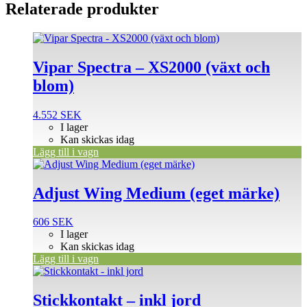
Relaterade produkter
Vipar Spectra – XS2000 (växt och
blom)
4.552
SEK
I lager
Kan skickas idag
Lägg till i vagn
Adjust Wing Medium (eget märke)
606
SEK
I lager
Kan skickas idag
Lägg till i vagn
Stickkontakt – inkl jord