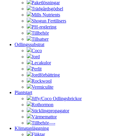
Paketlösningar
Trädgårdsgödsel
Mills Nutrients
Shogun Fertilisers
PH-reglering
Tillbehör
Tillsatser
Odlingssubstrat
Coco
Jord
Lecakulor
Perlit
Jordförbättring
Rockwool
Vermiculite
Plantstart
Jiffy/Coco Odlingsbrickor
Rothormon
Sticklingpropagator
Värmemattor
Tillbehör—-
Klimatanläggning
Fläktar