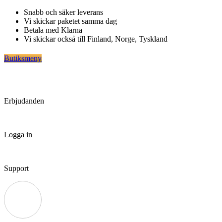
Hoppa
Snabb och säker leverans
till
Vi skickar paketet samma dag
innehåll
Betala med Klarna
Vi skickar också till Finland, Norge, Tyskland
Butiksmeny
Erbjudanden
Logga in
Support