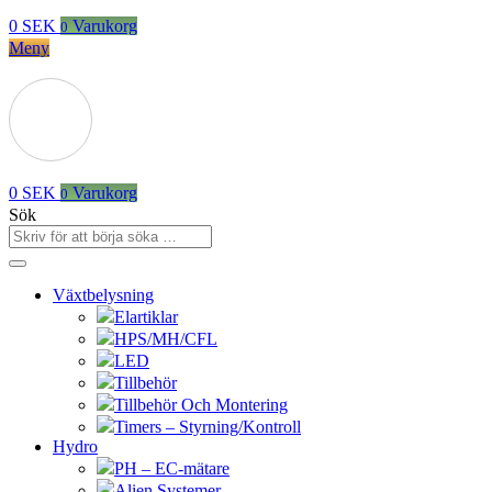
0
SEK
Varukorg
0
Meny
0
SEK
Varukorg
0
Sök
Växtbelysning
Elartiklar
HPS/MH/CFL
LED
Tillbehör
Tillbehör Och Montering
Timers – Styrning/Kontroll
Hydro
PH – EC-mätare
Alien Systemer