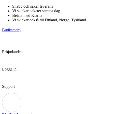
Hoppa
Snabb och säker leverans
till
Vi skickar paketet samma dag
innehåll
Betala med Klarna
Vi skickar också till Finland, Norge, Tyskland
Butiksmeny
Erbjudanden
Logga in
Support