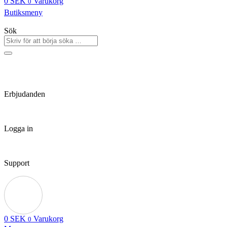
0
SEK
Varukorg
0
Butiksmeny
Sök
Erbjudanden
Logga in
Support
0
SEK
Varukorg
0