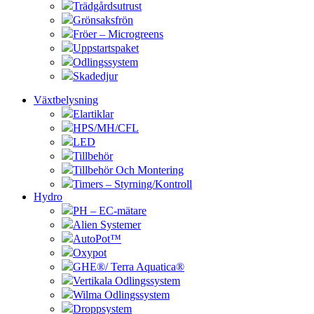
Trädgårdsutrust
Grönsaksfrön
Fröer – Microgreens
Uppstartspaket
Odlingssystem
Skadedjur
Växtbelysning
Elartiklar
HPS/MH/CFL
LED
Tillbehör
Tillbehör Och Montering
Timers – Styrning/Kontroll
Hydro
PH – EC-mätare
Alien Systemer
AutoPot™
Oxypot
GHE®/ Terra Aquatica®
Vertikala Odlingssystem
Wilma Odlingssystem
Droppsystem