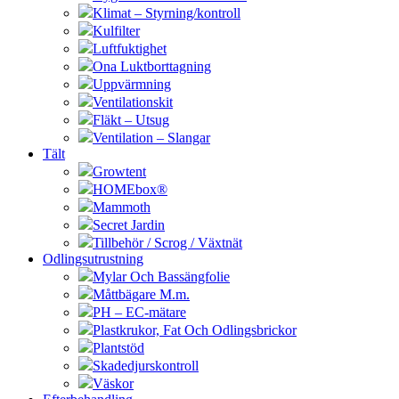
Klimat – Styrning/kontroll
Kulfilter
Luftfuktighet
Ona Luktborttagning
Uppvärmning
Ventilationskit
Fläkt – Utsug
Ventilation – Slangar
Tält
Growtent
HOMEbox®
Mammoth
Secret Jardin
Tillbehör / Scrog / Växtnät
Odlingsutrustning
Mylar Och Bassängfolie
Måttbägare M.m.
PH – EC-mätare
Plastkrukor, Fat Och Odlingsbrickor
Plantstöd
Skadedjurskontroll
Väskor