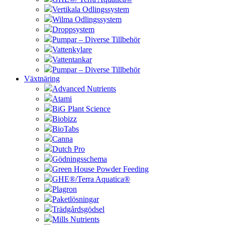
Vertikala Odlingssystem
Wilma Odlingssystem
Droppsystem
Pumpar – Diverse Tillbehör
Vattenkylare
Vattentankar
Pumpar – Diverse Tillbehör
Växtnäring
Advanced Nutrients
Atami
BiG Plant Science
Biobizz
BioTabs
Canna
Dutch Pro
Gödningsschema
Green House Powder Feeding
GHE®/Terra Aquatica®
Plagron
Paketlösningar
Trädgårdsgödsel
Mills Nutrients