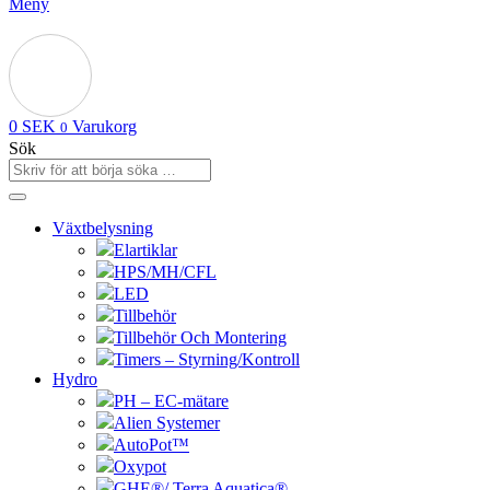
Meny
0
SEK
Varukorg
0
Sök
Växtbelysning
Elartiklar
HPS/MH/CFL
LED
Tillbehör
Tillbehör Och Montering
Timers – Styrning/Kontroll
Hydro
PH – EC-mätare
Alien Systemer
AutoPot™
Oxypot
GHE®/ Terra Aquatica®