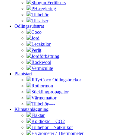
Shogun Fertilisers
PH-reglering
Tillbehör
Tillsatser
Odlingssubstrat
Coco
Jord
Lecakulor
Perlit
Jordförbättring
Rockwool
Vermiculite
Plantstart
Jiffy/Coco Odlingsbrickor
Rothormon
Sticklingpropagator
Värmemattor
Tillbehör—-
Klimatanläggning
Fläktar
Koldioxid – CO2
Tillbehör – Nätkrukor
Hygrometer / Thermometer