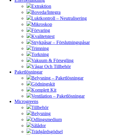
Efterbehandling
Extraktion
Boveda/Integra
Luktkontroll – Neutralisering
Mikroskop
Förvaring
Kvalitetstest
Strykpåsar – Förslutningspåsar
Trimning
Torkning
Vakuum & Försegling
Vågar Och Tillbehör
Paketlösningar
Belysning – Paketlösningar
Gödningskit
Komplett Kit
Ventilation – Paketlösningar
Microgreens
Tillbehör
Belysning
Odlingsmedium
Sålådor
Trädgårdsgödsel