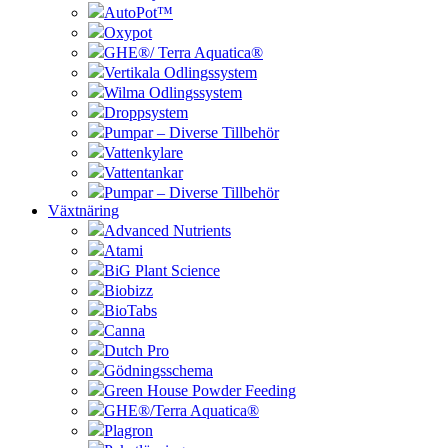
AutoPot™
Oxypot
GHE®/ Terra Aquatica®
Vertikala Odlingssystem
Wilma Odlingssystem
Droppsystem
Pumpar – Diverse Tillbehör
Vattenkylare
Vattentankar
Pumpar – Diverse Tillbehör
Växtnäring
Advanced Nutrients
Atami
BiG Plant Science
Biobizz
BioTabs
Canna
Dutch Pro
Gödningsschema
Green House Powder Feeding
GHE®/Terra Aquatica®
Plagron