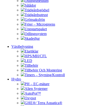
Odlingsmedium
Sålådor
Trädgårdsgödsel
Trädgårdsutrust
Grönsaksfrön
Fröer – Microgreens
Uppstartspaket
Odlingssystem
Skadedjur
Växtbelysning
Elartiklar
HPS/MH/CFL
LED
Tillbehör
Tillbehör Och Montering
Timers – Styrning/Kontroll
Hydro
PH – EC-mätare
Alien Systemer
AutoPot™
Oxypot
GHE®/ Terra Aquatica®