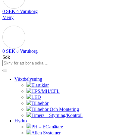
0
SEK
Varukorg
0
Meny
0
SEK
Varukorg
0
Sök
Växtbelysning
Elartiklar
HPS/MH/CFL
LED
Tillbehör
Tillbehör Och Montering
Timers – Styrning/Kontroll
Hydro
PH – EC-mätare
Alien Systemer