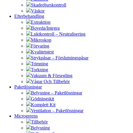
Skadedjurskontroll
Väskor
Efterbehandling
Extraktion
Boveda/Integra
Luktkontroll – Neutralisering
Mikroskop
Förvaring
Kvalitetstest
Strykpåsar – Förslutningspåsar
Trimning
Torkning
Vakuum & Försegling
Vågar Och Tillbehör
Paketlösningar
Belysning – Paketlösningar
Gödningskit
Komplett Kit
Ventilation – Paketlösningar
Microgreens
Tillbehör
Belysning