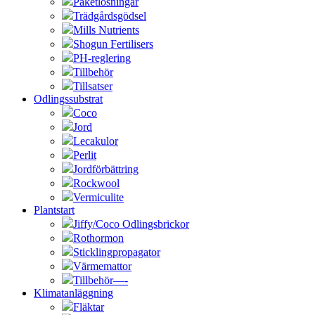
Paketlösningar
Trädgårdsgödsel
Mills Nutrients
Shogun Fertilisers
PH-reglering
Tillbehör
Tillsatser
Odlingssubstrat
Coco
Jord
Lecakulor
Perlit
Jordförbättring
Rockwool
Vermiculite
Plantstart
Jiffy/Coco Odlingsbrickor
Rothormon
Sticklingpropagator
Värmemattor
Tillbehör—-
Klimatanläggning
Fläktar