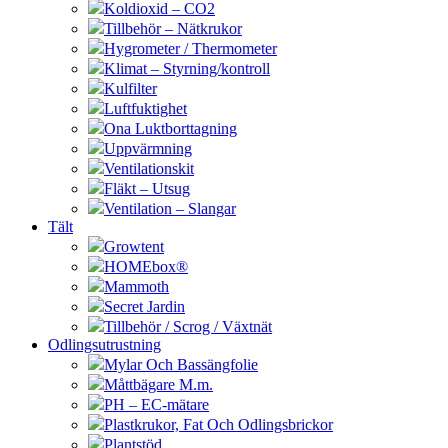
Koldioxid – CO2
Tillbehör – Nätkrukor
Hygrometer / Thermometer
Klimat – Styrning/kontroll
Kulfilter
Luftfuktighet
Ona Luktborttagning
Uppvärmning
Ventilationskit
Fläkt – Utsug
Ventilation – Slangar
Tält
Growtent
HOMEbox®
Mammoth
Secret Jardin
Tillbehör / Scrog / Växtnät
Odlingsutrustning
Mylar Och Bassängfolie
Måttbägare M.m.
PH – EC-mätare
Plastkrukor, Fat Och Odlingsbrickor
Plantstöd