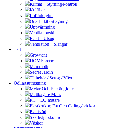
Klimat – Styrning/kontroll
Kulfilter
Luftfuktighet
Ona Luktborttagning
Uppvärmning
Ventilationskit
Fläkt – Utsug
Ventilation – Slangar
Tält
Growtent
HOMEbox®
Mammoth
Secret Jardin
Tillbehör / Scrog / Växtnät
Odlingsutrustning
Mylar Och Bassängfolie
Måttbägare M.m.
PH – EC-mätare
Plastkrukor, Fat Och Odlingsbrickor
Plantstöd
Skadedjurskontroll
Väskor