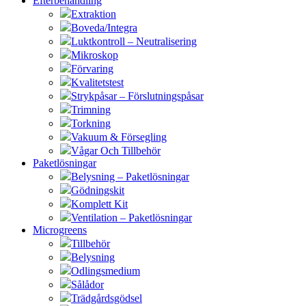
Efterbehandling
Extraktion
Boveda/Integra
Luktkontroll – Neutralisering
Mikroskop
Förvaring
Kvalitetstest
Strykpåsar – Förslutningspåsar
Trimning
Torkning
Vakuum & Försegling
Vågar Och Tillbehör
Paketlösningar
Belysning – Paketlösningar
Gödningskit
Komplett Kit
Ventilation – Paketlösningar
Microgreens
Tillbehör
Belysning
Odlingsmedium
Sålådor
Trädgårdsgödsel