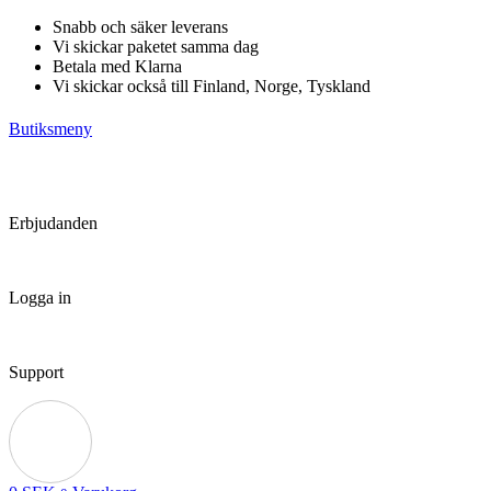
Hoppa
Snabb och säker leverans
till
Vi skickar paketet samma dag
innehåll
Betala med Klarna
Vi skickar också till Finland, Norge, Tyskland
Butiksmeny
Erbjudanden
Logga in
Support