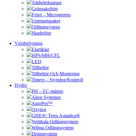
Trädgårdsutrust
Grönsaksfrön
Fröer – Microgreens
Uppstartspaket
Odlingssystem
Skadedjur
Växtbelysning
Elartiklar
HPS/MH/CFL
LED
Tillbehör
Tillbehör Och Montering
Timers – Styrning/Kontroll
Hydro
PH – EC-mätare
Alien Systemer
AutoPot™
Oxypot
GHE®/ Terra Aquatica®
Vertikala Odlingssystem
Wilma Odlingssystem
Droppsystem