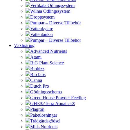
Vertikala Odlingssystem
Wilma Odlingssystem
Droppsystem
Pumpar – Diverse Tillbehör
Vattenkylare
Vattentankar
Pumpar – Diverse Tillbehör
Växtnäring
Advanced Nutrients
Atami
BiG Plant Science
Biobizz
BioTabs
Canna
Dutch Pro
Gödningsschema
Green House Powder Feeding
GHE®/Terra Aquatica®
Plagron
Paketlösningar
Trädgårdsgödsel
Mills Nutrients