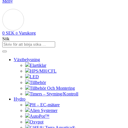
Meny
0
SEK
Varukorg
0
Sök
Växtbelysning
Elartiklar
HPS/MH/CFL
LED
Tillbehör
Tillbehör Och Montering
Timers – Styrning/Kontroll
Hydro
PH – EC-mätare
Alien Systemer
AutoPot™
Oxypot
GHE®/ Terra Aquatica®