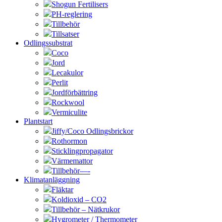
Shogun Fertilisers
PH-reglering
Tillbehör
Tillsatser
Odlingssubstrat
Coco
Jord
Lecakulor
Perlit
Jordförbättring
Rockwool
Vermiculite
Plantstart
Jiffy/Coco Odlingsbrickor
Rothormon
Sticklingpropagator
Värmemattor
Tillbehör—-
Klimatanläggning
Fläktar
Koldioxid – CO2
Tillbehör – Nätkrukor
Hygrometer / Thermometer