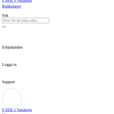
0
SEK
Varukorg
0
Butiksmeny
Sök
Erbjudanden
Logga in
Support
0
SEK
Varukorg
0