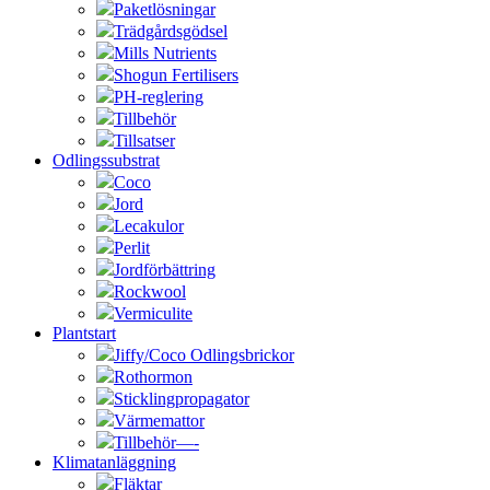
Paketlösningar
Trädgårdsgödsel
Mills Nutrients
Shogun Fertilisers
PH-reglering
Tillbehör
Tillsatser
Odlingssubstrat
Coco
Jord
Lecakulor
Perlit
Jordförbättring
Rockwool
Vermiculite
Plantstart
Jiffy/Coco Odlingsbrickor
Rothormon
Sticklingpropagator
Värmemattor
Tillbehör—-
Klimatanläggning
Fläktar