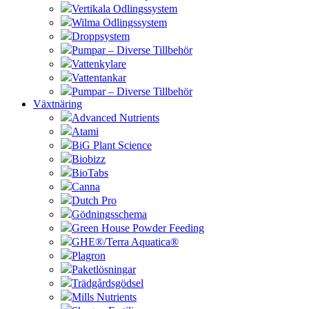
Vertikala Odlingssystem
Wilma Odlingssystem
Droppsystem
Pumpar – Diverse Tillbehör
Vattenkylare
Vattentankar
Pumpar – Diverse Tillbehör
Växtnäring
Advanced Nutrients
Atami
BiG Plant Science
Biobizz
BioTabs
Canna
Dutch Pro
Gödningsschema
Green House Powder Feeding
GHE®/Terra Aquatica®
Plagron
Paketlösningar
Trädgårdsgödsel
Mills Nutrients