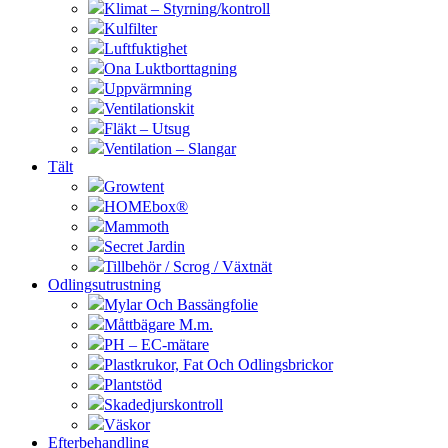
Klimat – Styrning/kontroll
Kulfilter
Luftfuktighet
Ona Luktborttagning
Uppvärmning
Ventilationskit
Fläkt – Utsug
Ventilation – Slangar
Tält
Growtent
HOMEbox®
Mammoth
Secret Jardin
Tillbehör / Scrog / Växtnät
Odlingsutrustning
Mylar Och Bassängfolie
Måttbägare M.m.
PH – EC-mätare
Plastkrukor, Fat Och Odlingsbrickor
Plantstöd
Skadedjurskontroll
Väskor
Efterbehandling