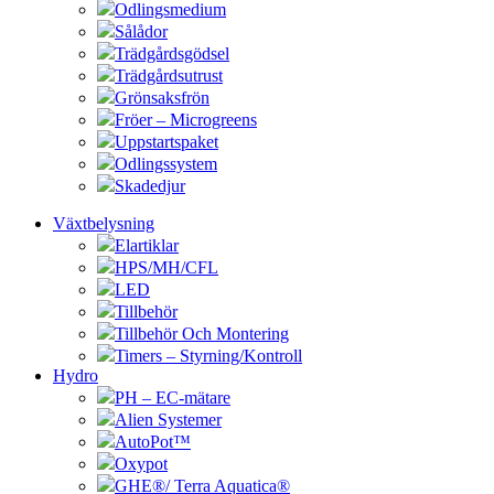
Odlingsmedium
Sålådor
Trädgårdsgödsel
Trädgårdsutrust
Grönsaksfrön
Fröer – Microgreens
Uppstartspaket
Odlingssystem
Skadedjur
Växtbelysning
Elartiklar
HPS/MH/CFL
LED
Tillbehör
Tillbehör Och Montering
Timers – Styrning/Kontroll
Hydro
PH – EC-mätare
Alien Systemer
AutoPot™
Oxypot
GHE®/ Terra Aquatica®