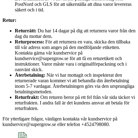
PostNord och GLS för att säkerställa att dina varor levereras
säkert och i tid.
Retur:
Returrätt:
Du har 14 dagar på dig att returnera varor från den
dag du mottar dem.
Returprocess:
För att returnera en vara, skicka den tillbaka
till vår adress som anges på den medföljande etiketten.
Kontakta gärna vår kundservice på
kundservice@supergrow.se för att få en returetikett och
instruktioner. Varor måste vara i originalförpackning och i
oanvänt skick.
Återbetalning:
När vi har mottagit och inspekterat den
returnerade varan kommer vi att behandla din återbetalning
inom 5-7 vardagar. Återbetalningen görs via den ursprungliga
betalningsmetoden.
Returfrakt:
Om returen beror på ett fel från vår sida täcker vi
returfrakten. I andra fall är det kundens ansvar att betala för
returfrakten.
För ytterligare frågor, vänligen kontakta vår kundservice på
kundservice@supergrow.se eller telefon +4524798080.