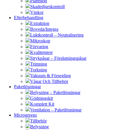
Plantstöd
Skadedjurskontroll
Väskor
Efterbehandling
Extraktion
Boveda/Integra
Luktkontroll – Neutralisering
Mikroskop
Förvaring
Kvalitetstest
Strykpåsar – Förslutningspåsar
Trimning
Torkning
Vakuum & Försegling
Vågar Och Tillbehör
Paketlösningar
Belysning – Paketlösningar
Gödningskit
Komplett Kit
Ventilation – Paketlösningar
Microgreens
Tillbehör
Belysning