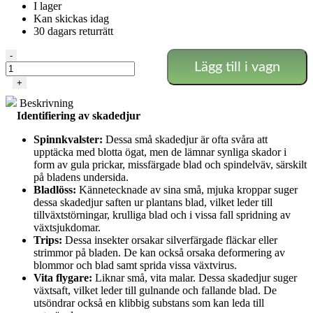
I lager
Kan skickas idag
30 dagars returrätt
Spinnkvalsterkontroll
-
Lägg till i vagn
750
ml
+
-
Beskrivning
färdig
Identifiering av skadedjur
att
använda
Spinnkvalster:
Dessa små skadedjur är ofta svåra att
mängd
upptäcka med blotta ögat, men de lämnar synliga skador i
form av gula prickar, missfärgade blad och spindelväv, särskilt
på bladens undersida.
Bladlöss:
Kännetecknade av sina små, mjuka kroppar suger
dessa skadedjur saften ur plantans blad, vilket leder till
tillväxtstörningar, krulliga blad och i vissa fall spridning av
växtsjukdomar.
Trips:
Dessa insekter orsakar silverfärgade fläckar eller
strimmor på bladen. De kan också orsaka deformering av
blommor och blad samt sprida vissa växtvirus.
Vita flygare:
Liknar små, vita malar. Dessa skadedjur suger
växtsaft, vilket leder till gulnande och fallande blad. De
utsöndrar också en klibbig substans som kan leda till