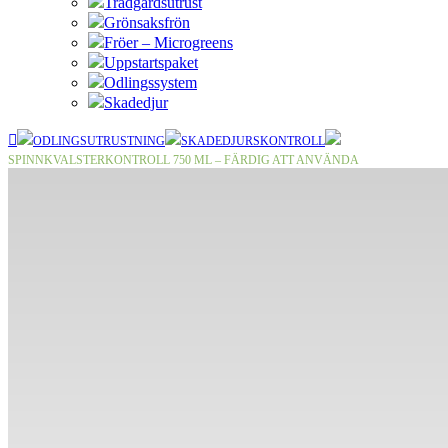
Trädgårdsutrust
Grönsaksfrön
Fröer – Microgreens
Uppstartspaket
Odlingssystem
Skadedjur
ODLINGSUTRUSTNING
SKADEDJURSKONTROLL
SPINNKVALSTERKONTROLL 750 ML – FÄRDIG ATT ANVÄNDA