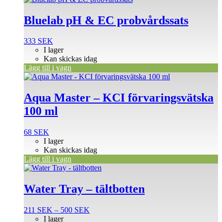
Bluelab pH & EC probvårdssats
333
SEK
I lager
Kan skickas idag
Lägg till i vagn
Aqua Master – KCI förvaringsvätska
100 ml
68
SEK
I lager
Kan skickas idag
Lägg till i vagn
Den
här
produkten
Water Tray – tältbotten
har
flera
Prisintervall:
211
SEK
–
500
SEK
varianter.
211 SEK
I lager
De