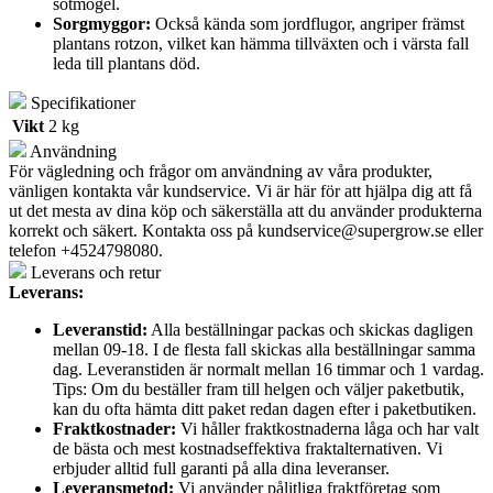
sotmögel.
Sorgmyggor:
Också kända som jordflugor, angriper främst
plantans rotzon, vilket kan hämma tillväxten och i värsta fall
leda till plantans död.
Specifikationer
Vikt
2 kg
Användning
För vägledning och frågor om användning av våra produkter,
vänligen kontakta vår kundservice. Vi är här för att hjälpa dig att få
ut det mesta av dina köp och säkerställa att du använder produkterna
korrekt och säkert. Kontakta oss på
kundservice@supergrow.se
eller
telefon +4524798080.
Leverans och retur
Leverans:
Leveranstid:
Alla beställningar packas och skickas dagligen
mellan 09-18. I de flesta fall skickas alla beställningar samma
dag. Leveranstiden är normalt mellan 16 timmar och 1 vardag.
Tips: Om du beställer fram till helgen och väljer paketbutik,
kan du ofta hämta ditt paket redan dagen efter i paketbutiken.
Fraktkostnader:
Vi håller fraktkostnaderna låga och har valt
de bästa och mest kostnadseffektiva fraktalternativen. Vi
erbjuder alltid full garanti på alla dina leveranser.
Leveransmetod:
Vi använder pålitliga fraktföretag som