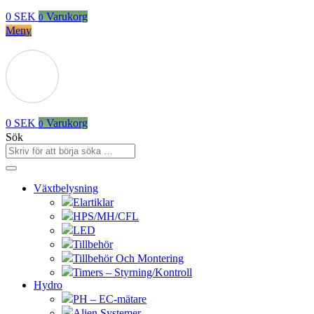
0
SEK
Varukorg
0
Meny
0
SEK
Varukorg
0
Sök
Växtbelysning
Elartiklar
HPS/MH/CFL
LED
Tillbehör
Tillbehör Och Montering
Timers – Styrning/Kontroll
Hydro
PH – EC-mätare
Alien Systemer