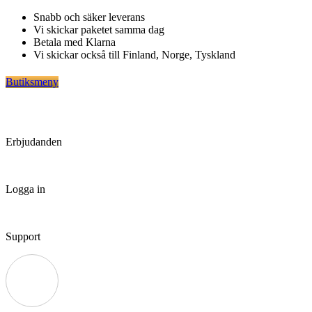
Hoppa
Snabb och säker leverans
till
Vi skickar paketet samma dag
innehåll
Betala med Klarna
Vi skickar också till Finland, Norge, Tyskland
Butiksmeny
Erbjudanden
Logga in
Support