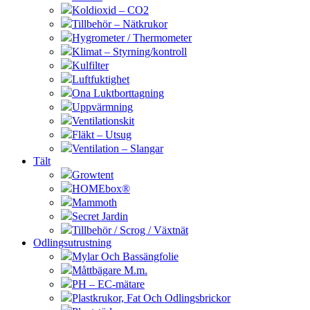
Koldioxid – CO2
Tillbehör – Nätkrukor
Hygrometer / Thermometer
Klimat – Styrning/kontroll
Kulfilter
Luftfuktighet
Ona Luktborttagning
Uppvärmning
Ventilationskit
Fläkt – Utsug
Ventilation – Slangar
Tält
Growtent
HOMEbox®
Mammoth
Secret Jardin
Tillbehör / Scrog / Växtnät
Odlingsutrustning
Mylar Och Bassängfolie
Måttbägare M.m.
PH – EC-mätare
Plastkrukor, Fat Och Odlingsbrickor