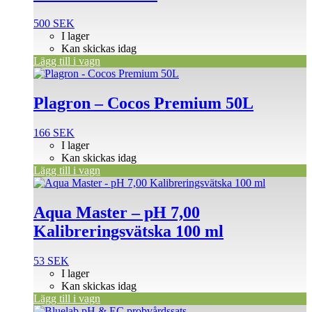
500
SEK
I lager
Kan skickas idag
Lägg till i vagn
Plagron – Cocos Premium 50L
166
SEK
I lager
Kan skickas idag
Lägg till i vagn
Aqua Master – pH 7,00
Kalibreringsvätska 100 ml
53
SEK
I lager
Kan skickas idag
Lägg till i vagn