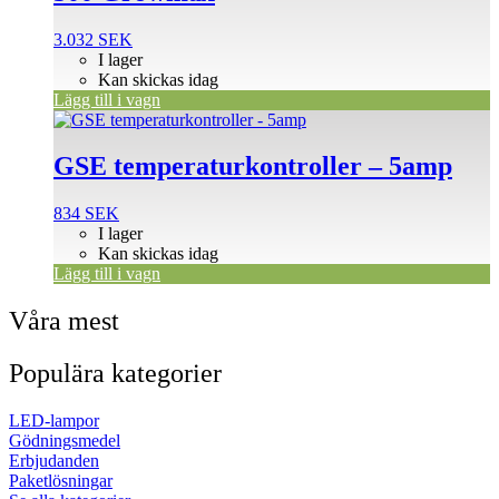
3.032
SEK
I lager
Kan skickas idag
Lägg till i vagn
GSE temperaturkontroller – 5amp
834
SEK
I lager
Kan skickas idag
Lägg till i vagn
Våra mest
Populära kategorier
LED-lampor
Gödningsmedel
Erbjudanden
Paketlösningar