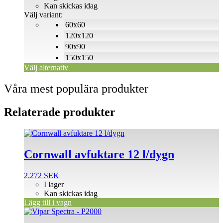
till
Kan skickas idag
olika
500 SEK
Välj variant:
alternativen
60x60
kan
väljas
120x120
på
90x90
produktsidan
150x150
Välj alternativ
Våra mest populära produkter
Relaterade produkter
Cornwall avfuktare 12 l/dygn
2.272
SEK
I lager
Kan skickas idag
Lägg till i vagn