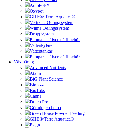
AutoPot™
Oxypot
GHE®/ Terra Aquatica®
Vertikala Odlingssystem
Wilma Odlingssystem
Droppsystem
Pumpar – Diverse Tillbehör
Vattenkylare
Vattentankar
Pumpar – Diverse Tillbehör
Växtnäring
Advanced Nutrients
Atami
BiG Plant Science
Biobizz
BioTabs
Canna
Dutch Pro
Gödningsschema
Green House Powder Feeding
GHE®/Terra Aquatica®
Plagron