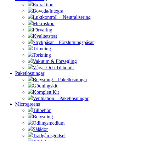
Extraktion
Boveda/Integra
Luktkontroll – Neutralisering
Mikroskop
Förvaring
Kvalitetstest
Strykpåsar – Förslutningspåsar
Trimning
Torkning
Vakuum & Försegling
Vågar Och Tillbehör
Paketlösningar
Belysning – Paketlösningar
Gödningskit
Komplett Kit
Ventilation – Paketlösningar
Microgreens
Tillbehör
Belysning
Odlingsmedium
Sålådor
Trädgårdsgödsel