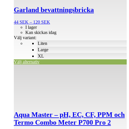
alternativen
Garland bevattningsbricka
kan
väljas
på
Prisintervall:
44
SEK
–
120
SEK
produktsidan
44 SEK
I lager
till
Kan skickas idag
120 SEK
Välj variant:
Liten
Large
XL
Välj alternativ
Aqua Master – pH, EC, CF, PPM och
Termo Combo Meter P700 Pro 2