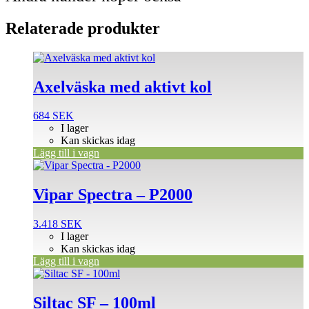
Relaterade produkter
Axelväska med aktivt kol
684
SEK
I lager
Kan skickas idag
Lägg till i vagn
Vipar Spectra – P2000
3.418
SEK
I lager
Kan skickas idag
Lägg till i vagn
Siltac SF – 100ml