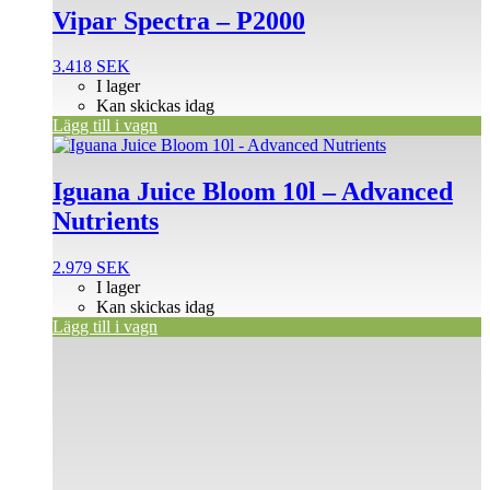
Vipar Spectra – P2000
3.418
SEK
I lager
Kan skickas idag
Lägg till i vagn
Iguana Juice Bloom 10l – Advanced
Nutrients
2.979
SEK
I lager
Kan skickas idag
Lägg till i vagn
Den
här
produkten
har
flera
varianter.
De
olika