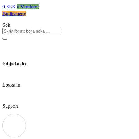
0
SEK
Varukorg
0
Butiksmeny
Sök
Erbjudanden
Logga in
Support