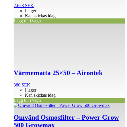
2.628
SEK
I lager
Kan skickas idag
Lägg till i vagn
Värmematta 25×50 – Airontek
380
SEK
I lager
Kan skickas idag
Lägg till i vagn
Omvänd Osmosfilter – Power Grow
500 Growmax